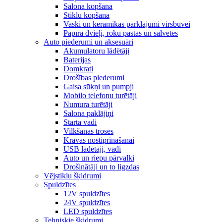
Salona kopšana
Stiklu kopšana
Vaski un keramikas pārklājumi virsbūvei
Papīra dvieļi, roku pastas un salvetes
Auto piederumi un aksesuāri
Akumulatoru lādētāji
Baterijas
Domkrati
Drošības piederumi
Gaisa sūkņi un pumpji
Mobilo telefonu turētāji
Numura turētāji
Salona paklājiņi
Starta vadi
Vilkšanas troses
Kravas nostiprināšanai
USB lādētāji, vadi
Auto un riepu pārvalki
Drošinātāji un to ligzdas
Vējstiklu šķidrumi
Spuldzītes
12V spuldzītes
24V spuldzītes
LED spuldzītes
Tehniskie šķidrumi