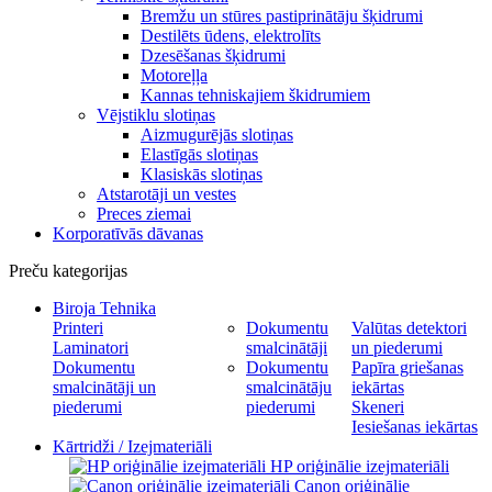
Bremžu un stūres pastiprinātāju šķidrumi
Destilēts ūdens, elektrolīts
Dzesēšanas šķidrumi
Motoreļļa
Kannas tehniskajiem škidrumiem
Vējstiklu slotiņas
Aizmugurējās slotiņas
Elastīgās slotiņas
Klasiskās slotiņas
Atstarotāji un vestes
Preces ziemai
Korporatīvās dāvanas
Preču kategorijas
Biroja Tehnika
Printeri
Dokumentu
Valūtas detektori
Laminatori
smalcinātāji
un piederumi
Dokumentu
Dokumentu
Papīra griešanas
smalcinātāji un
smalcinātāju
iekārtas
piederumi
piederumi
Skeneri
Iesiešanas iekārtas
Kārtridži / Izejmateriāli
HP oriģinālie izejmateriāli
Canon oriģinālie