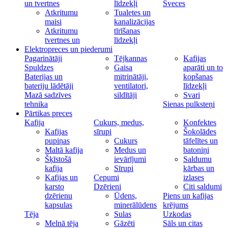
un tvertnes
līdzekļi
Sveces
Atkritumu
Tualetes un
maisi
kanalizācijas
Atkritumu
tīrīšanas
tvertnes un
līdzekļi
Elektropreces un piederumi
Pagarinātāji
Tējkannas
Kafijas
Spuldzes
Gaisa
aparāti un to
Baterijas un
mitrinātāji,
kopšanas
bateriju lādētāji
ventilatori,
līdzekļi
Mazā sadzīves
sildītāji
Svari
tehnika
Sienas pulksteņi
Pārtikas preces
Kafija
Cukurs, medus,
Konfektes
Kafijas
sīrupi
Šokolādes
pupiņas
Cukurs
tāfelītes un
Maltā kafija
Medus un
batoniņi
Šķīstošā
ievārījumi
Saldumu
kafija
Sīrupi
kārbas un
Kafijas un
Cepumi
izlases
karsto
Dzērieni
Citi saldumi
dzērienu
Ūdens,
Piens un kafijas
kapsulas
minerālūdens
krējums
Tēja
Sulas
Uzkodas
Melnā tēja
Gāzēti
Sāls un citas