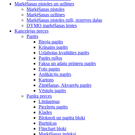
Marķēšanas pistoles un uzlīmes
Marķēšanas pistoles
Marķēšanas uzlīmes
Marķēšanas pistoles ruļļi, rezerves daļas
DYMO marķēšanas lentes
Kancelejas preces
Papīrs
Biroja papīrs
Krāsains papīrs
Uzlabotas kvalitātes papīrs
Papīrs ruļļos
Faksa un adatu printeru papīrs
Foto papirs
Aplikāciju papīrs
Kartons
Zīmēšanas, Akvareļu papīrs
Vēstuļu papīrs
Papīra preces
Līmlapiņas
Piezīmju papīrs
Klades
Bloknoti un papīra bloki
Burtnīcas
Flipchart bloki
Marķēšanas indeksi