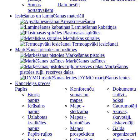
Somas
Datu nesēji
portatīvajiem
Iesiešanas un laminēšanas materiāli
Apvāki iesiešanai
Laminēšanas kabatiņas
Plastmasas spirāles
Metāliskas spirāles
Termoapvāki iesiešanai
Marķēšanas pistoles un uzlīmes
Marķēšanas pistoles
Marķēšanas uzlīmes
Marķēšanas
pistoles ruļļi, rezerves daļas
DYMO marķēšanas lentes
Kancelejas preces
Papīrs
Konforenču
Dokumentu
Biroja
somas un
statīvi -
papīrs
mapes
boksi
Krāsains
Mape -
Caurumotāji
papīrs
slēdzama
Skavas,
Uzlabotas
Mapes -
skavotāji,
kvalitātes
kartotēkas
atskavotāji
papīrs
Mapes
Galda
Papīrs ruļļos
prospektiem
organizatori
Faksa un
Grāmatu un
Saspraudes,