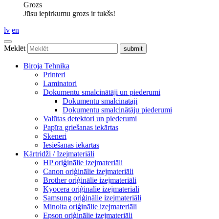
Grozs
Jūsu iepirkumu grozs ir tukšs!
lv
en
Meklēt
Biroja Tehnika
Printeri
Laminatori
Dokumentu smalcinātāji un piederumi
Dokumentu smalcinātāji
Dokumentu smalcinātāju piederumi
Valūtas detektori un piederumi
Papīra griešanas iekārtas
Skeneri
Iesiešanas iekārtas
Kārtridži / Izejmateriāli
HP oriģinālie izejmateriāli
Canon oriģinālie izejmateriāli
Brother oriģinālie izejmateriāli
Kyocera oriģinālie izejmateriāli
Samsung oriģinālie izejmateriāli
Minolta oriģinālie izejmateriāli
Epson oriģinālie izejmateriāli