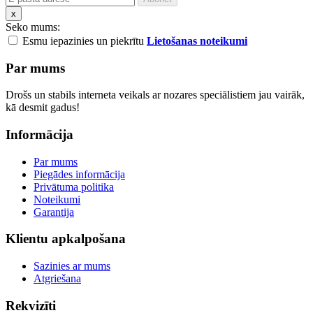
x
Seko mums:
Esmu iepazinies un piekrītu
Lietošanas noteikumi
Par mums
Drošs un stabils interneta veikals ar nozares speciālistiem jau vairāk,
kā desmit gadus!
Informācija
Par mums
Piegādes informācija
Privātuma politika
Noteikumi
Garantija
Klientu apkalpošana
Sazinies ar mums
Atgriešana
Rekvizīti