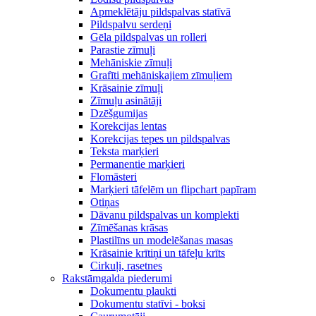
Apmeklētāju pildspalvas statīvā
Pildspalvu serdeņi
Gēla pildspalvas un rolleri
Parastie zīmuļi
Mehāniskie zīmuļi
Grafīti mehāniskajiem zīmuļiem
Krāsainie zīmuļi
Zīmuļu asinātāji
Dzēšgumijas
Korekcijas lentas
Korekcijas tepes un pildspalvas
Teksta marķieri
Permanentie marķieri
Flomāsteri
Marķieri tāfelēm un flipchart papīram
Otiņas
Dāvanu pildspalvas un komplekti
Zīmēšanas krāsas
Plastilīns un modelēšanas masas
Krāsainie krītiņi un tāfeļu krīts
Cirkuļi, rasetnes
Rakstāmgalda piederumi
Dokumentu plaukti
Dokumentu statīvi - boksi