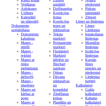
Kases lentas
Zīmuļu
Notāru
Veidlapas
asinātāji
piederumi
Aploksnes
Dzēšgumijas
Pirkstu
Uzlīmes
Korekcijas
mitrinātāji
Kalendāri
lentas
Zīmogi
un plānotāji
Korekcijas
Līmes un līmlentas
Dokumentu
tepes un
Līmes
uzglabāšana
pildspalvas
Līmlentas
Dokumentu
Teksta
Iepakošanas
kabatiņas
marķieri
līmlentas
Mapes -
Permanentie
Montāžas
stūrīši
marķieri
līmlentas
Mapes -
Flomāsteri
Izolācijas
reģistri
Marķieri
līmlentas
Mapes ar
tāfelēm un
Karstās
riņķu
flipchart
līmes
mehānismu
papīram
pistoles un
Mapes -
Otiņas
piederumi
ātršuvēji
Dāvanu
Līmlentas
Mapes -
pildspalvas
turētāji
planšetes
un
Kalkulatori
Mapes un
komplekti
Galda
kārbas ar
Zīmēšanas
kalkulatori
pogu
krāsas
Kabatas
Mapes ar
Plastilīns un
kalkulatori