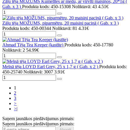
Zāļu tēja MOŽUMS Kumelītes ar medu, ar virvīti maisiņos, 20*1g (
Gab. x 3 )
Produkta kods: 450-15308
Noliktavā: 43
4.51€
Zāļu tēja MOŽUMS, piparmētru, 20 maisiņi paciņā ( Gab. x 3 )
Produkta kods: 450-00344
Noliktavā: 81
4.31€
Ahmad Tēja Tea Keeper (kastīte)
Produkta kods: 450-17780
Noliktavā: 2
54.99€
Melnā tēja LOYD Earl Grey, 25 x 1,7 g ( Gab. x 2 )
Produkta kods:
450-25740
Noliktavā: 3007
3.91€
1
2
3
>
>|
Saņem jaunākos piedāvājumus pirmais:
Saņem jaunākos piedāvājumus pirmais: