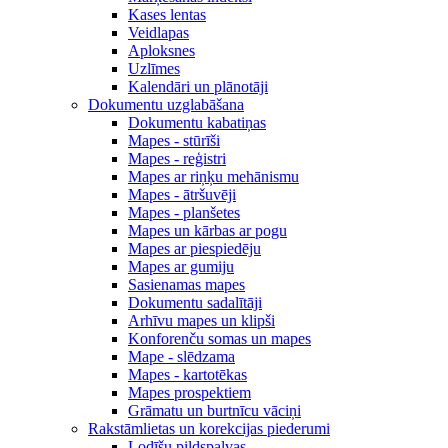
Kases lentas
Veidlapas
Aploksnes
Uzlīmes
Kalendāri un plānotāji
Dokumentu uzglabāšana
Dokumentu kabatiņas
Mapes - stūrīši
Mapes - reģistri
Mapes ar riņķu mehānismu
Mapes - ātršuvēji
Mapes - planšetes
Mapes un kārbas ar pogu
Mapes ar piespiedēju
Mapes ar gumiju
Sasienamas mapes
Dokumentu sadalītāji
Arhīvu mapes un klipši
Konforenču somas un mapes
Mape - slēdzama
Mapes - kartotēkas
Mapes prospektiem
Grāmatu un burtnīcu vāciņi
Rakstāmlietas un korekcijas piederumi
Lodīšu pildspalvas