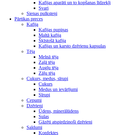
Kafijas aparāti un to kopšanas līdzekļi
Svari
Sienas pulksteņi
Pārtikas preces
Kafija
Kafijas pupiņas
Maltā kafija
Šķīstošā kafija
Kafijas un karsto dzērienu kapsulas
Tēja
Melnā tēja
Zaļā tēja
Augļu tēja
Zāļu tēja
Cukurs, medus, sīrupi
Cukurs
Medus un ievārījumi
Sīrupi
Cepumi
Dzērieni
Ūdens, minerālūdens
Sulas
Gāzēti atspirdzinoši dzērieni
Saldumi
Konfektes