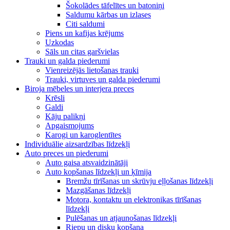
Šokolādes tāfelītes un batoniņi
Saldumu kārbas un izlases
Citi saldumi
Piens un kafijas krējums
Uzkodas
Sāls un citas garšvielas
Trauki un galda piederumi
Vienreizējās lietošanas trauki
Trauki, virtuves un galda piederumi
Biroja mēbeles un interjera preces
Krēsli
Galdi
Kāju palikņi
Apgaismojums
Karogi un karoglentītes
Individuālie aizsardzības līdzekļi
Auto preces un piederumi
Auto gaisa atsvaidzinātāji
Auto kopšanas līdzekļi un ķīmija
Bremžu tīrīšanas un skrūvju eļļošanas līdzekļi
Mazgāšanas līdzekļi
Motora, kontaktu un elektronikas tīrīšanas
līdzekļi
Pulēšanas un atjaunošanas līdzekļi
Riepu un disku kopšana