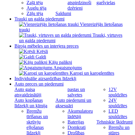
Zaļā tēja
atspirdzinoši
garšvielas
Augļu tēja
dzērieni
Zāļu tēja
Saldumi
Trauki un galda piederumi
Vienreizējās lietošanas
trauki
Trauki, virtuves
un galda piederumi
Biroja mēbeles un interjera preces
Krēsli
Galdi
Kāju palikņi
Apgaismojums
Karogi un karoglentītes
Individuālie aizsardzības līdzekļi
Auto preces un piederumi
Auto gaisa
pastas un
12V
atsvaidzinātāji
salvetes
spuldzītes
Auto kopšanas
Auto piederumi un
24V
līdzekļi un ķīmija
aksesuāri
spuldzītes
Bremžu
Akumulatoru
LED
tīrīšanas un
lādētāji
spuldzītes
skrūvju
Baterijas
Tehniskie šķidrumi
eļļošanas
Domkrati
Bremžu un
līdzekļi
Drošības
stūres