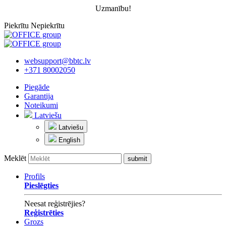
Uzmanību!
Piekrītu
Nepiekrītu
websupport@bbtc.lv
+371 80002050
Piegāde
Garantija
Noteikumi
Latviešu
Latviešu
English
Meklēt
Profils
Pieslēgties
Neesat reģistrējies?
Reģistrēties
Grozs