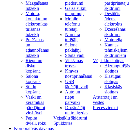
Mazgāšanas
piederumi
pastiprinātāju
līdzekļi
Gaisa sūkņi
šķidrumi
Motora,
un pumpji
Destilēts
kontaktu un
Mobilo
ūdens,
elektronikas
telefonu
elektrolīts
tīrīšanas
turētāji
Dzesēšanas
līdzekļi
Numura
šķidrumi
Pulēšanas
turētāji
Motoreļļa
un
Salona
Kannas
atjaunošanas
paklājiņi
tehniskajiem
līdzekļi
Starta vadi
škidrumiem
Riepu un
Vilkšanas
Vējstiklu slotiņas
disku
troses
Aizmugurējās
kopšana
Kravas
slotiņas
Salona
nostiprināšanai
Elastīgās
kopšana
USB
slotiņas
Stiklu
lādētāji, vadi
Klasiskās
kopšana
Auto un
slotiņas
Vaski un
riepu
Atstarotāji un
keramikas
pārvalki
vestes
pārklājumi
Drošinātāji
Preces ziemai
virsbūvei
un to ligzdas
Papīra
Vējstiklu šķidrumi
dvieļi, roku
Spuldzītes
Korporatīvās dāvanas