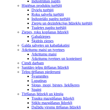
Industriālais papīrs
Higiēnas produktu turētāji
Dvieļu turētāji
Roku salvešu turētāji
Industriālo papīru turētāji
Ziepju un dezinfekcijas līdzekļu turētāji
Tualetes papīra turētāji
Ziepes, roku kopšanas līdzekļi
Gabalziepes
Šķidrās ziepes
Galda salvetes un kabatlakatiņi
Atkritumu maisi un tvertnes
Atkritumu maisi
Atkritumu tvertnes un konteineri
Cimdi darbam
Sanitāro telpu tīrīšanas līdzekļi
Telpu tīrīšanas piederumi
Švammītes
Lupatiņas
Slotas, mopi, birstes, liekšķeres
Spaiņi
Tīrīšanas līdzekļi un ķīmija
Trauku mazgāšanas līdzekļi
Stiklu mazgāšanas līdzekļi
Dažādu virsmu tīrīšanas līdzekļi