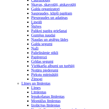
Caurumotāji
Skavas, skavotāji, atskavotāji
Galda organizatori
Saspraudes, klipši papīram
Piespraudes un adatiņas
Lineāli
Šķēres
Palikņi papīra griešanai
Gumijas naudai
Naudas un atslēgu lādes
Galda segumi
Naži
Palielināmie stikli
Papīrgrozi
Grīdas segumi
Vizītkaršu albumi un turētāji
Notāru piederumi
Pirkstu mitrinātāji
Zīmogi
Līmes un līmlentas
Līmes
Līmlentas
Iepakošanas līmlentas
Montāžas līmlentas
Izolācijas līmlentas