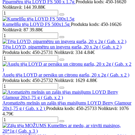
Piparmētru tēja LOYD FS 500 x 1.7g
Produkta kods: 450-16620
Noliktavā: 144
39.88€
Kumelīšu tēja LOYD FS 500x1.5g
Produkta kods: 450-16626
Noliktavā: 87
39.88€
Tēja LOYD, piparmētru un ingvera garša, 20 x 2g ( Gab. x 2 )
Produkta kods: 450-25731
Noliktavā: 334
4.84€
Augļu tēja LOYD ar persiku un citronu garšu, 20 x 2g ( Gab. x 2 )
Produkta kods: 450-25732
Noliktavā: 1629
4.88€
Aromatizēts melnās un zaļās tējas maisījums LOYD Berry Glamour
20x1,75 g ( Gab. x 2 )
Produkta kods: 450-25733
Noliktavā: 1076
4.79€