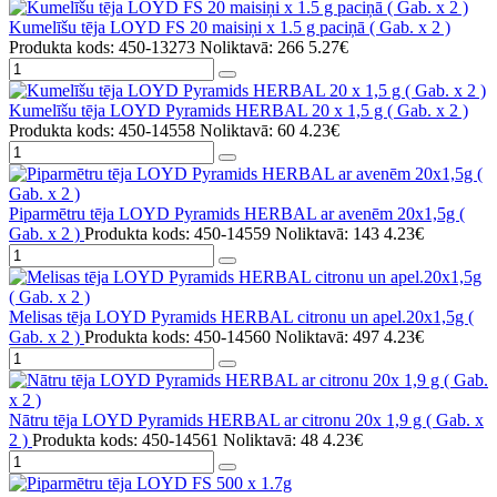
Kumelīšu tēja LOYD FS 20 maisiņi x 1.5 g paciņā ( Gab. x 2 )
Produkta kods: 450-13273
Noliktavā: 266
5.27€
Kumelīšu tēja LOYD Pyramids HERBAL 20 x 1,5 g ( Gab. x 2 )
Produkta kods: 450-14558
Noliktavā: 60
4.23€
Piparmētru tēja LOYD Pyramids HERBAL ar avenēm 20x1,5g (
Gab. x 2 )
Produkta kods: 450-14559
Noliktavā: 143
4.23€
Melisas tēja LOYD Pyramids HERBAL citronu un apel.20x1,5g (
Gab. x 2 )
Produkta kods: 450-14560
Noliktavā: 497
4.23€
Nātru tēja LOYD Pyramids HERBAL ar citronu 20x 1,9 g ( Gab. x
2 )
Produkta kods: 450-14561
Noliktavā: 48
4.23€