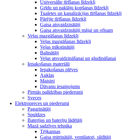
Universālie tīrīšanas līdzekļi
Grīdu un paklāju kopšanas līdzekļi
Tualetes un kanalizācijas tīrīšanas līdzekļi
Pārējie tīrīšanas līdzekļi
Gaisa atsvaidzinātāji
Gaisa atsvaidzinātāji mājai un ofisam
Veļas mazgāšanas līdzekļi
Veļas mazgāšanas līdzekļi
Veļas mīkstinātāji
Balinātāji
Veļas atsvaidzināšanai un gludināšanai
Iepakošanas materiāli
Iepakošanas plēves
Auklas
Maisiņi
Dāvanu iesaiņojums
Pirmās palīdzības piederumi
Sveces
Elektropreces un piederumi
Pagarinātāji
Spuldzes
Baterijas un bateriju lādētāji
Mazā sadzīves tehnika
Tējkannas
Gaisa mitrinātāji, ventilatori, sildītāji