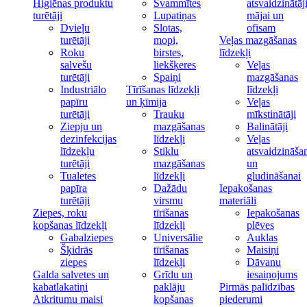
Higiēnas produktu
Švammītes
atsvaidzinātāj
turētāji
Lupatiņas
mājai un
Dvieļu
Slotas,
ofisam
turētāji
mopi,
Veļas mazgāšanas
Roku
birstes,
līdzekļi
salvešu
liekšķeres
Veļas
turētāji
Spaiņi
mazgāšanas
Industriālo
Tīrīšanas līdzekļi
līdzekļi
papīru
un ķīmija
Veļas
turētāji
Trauku
mīkstinātāji
Ziepju un
mazgāšanas
Balinātāji
dezinfekcijas
līdzekļi
Veļas
līdzekļu
Stiklu
atsvaidzināša
turētāji
mazgāšanas
un
Tualetes
līdzekļi
gludināšanai
papīra
Dažādu
Iepakošanas
turētāji
virsmu
materiāli
Ziepes, roku
tīrīšanas
Iepakošanas
kopšanas līdzekļi
līdzekļi
plēves
Gabalziepes
Universālie
Auklas
Šķidrās
tīrīšanas
Maisiņi
ziepes
līdzekļi
Dāvanu
Galda salvetes un
Grīdu un
iesaiņojums
kabatlakatiņi
paklāju
Pirmās palīdzības
Atkritumu maisi
kopšanas
piederumi