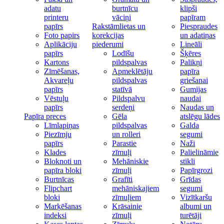
adatu
burtnīcu
klipši
printeru
vāciņi
papīram
papīrs
Rakstāmlietas un
Piespraudes
Foto papirs
korekcijas
un adatiņas
Aplikāciju
piederumi
Lineāli
papīrs
Lodīšu
Šķēres
Kartons
pildspalvas
Palikņi
Zīmēšanas,
Apmeklētāju
papīra
Akvareļu
pildspalvas
griešanai
papīrs
statīvā
Gumijas
Vēstuļu
Pildspalvu
naudai
papīrs
serdeņi
Naudas un
Papīra preces
Gēla
atslēgu lādes
Līmlapiņas
pildspalvas
Galda
Piezīmju
un rolleri
segumi
papīrs
Parastie
Naži
Klades
zīmuļi
Palielināmie
Bloknoti un
Mehāniskie
stikli
papīra bloki
zīmuļi
Papīrgrozi
Burtnīcas
Grafīti
Grīdas
Flipchart
mehāniskajiem
segumi
bloki
zīmuļiem
Vizītkaršu
Marķēšanas
Krāsainie
albumi un
indeksi
zīmuļi
turētāji