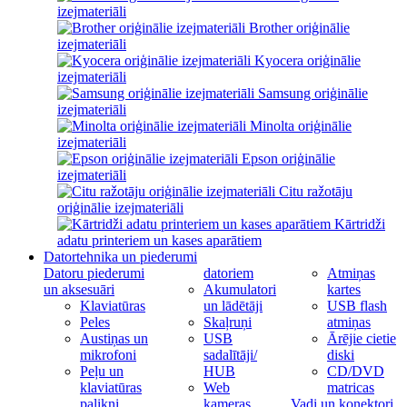
izejmateriāli
Brother oriģinālie
izejmateriāli
Kyocera oriģinālie
izejmateriāli
Samsung oriģinālie
izejmateriāli
Minolta oriģinālie
izejmateriāli
Epson oriģinālie
izejmateriāli
Citu ražotāju
oriģinālie izejmateriāli
Kārtridži
adatu printeriem un kases aparātiem
Datortehnika un piederumi
Datoru piederumi
datoriem
Atmiņas
un aksesuāri
Akumulatori
kartes
Klaviatūras
un lādētāji
USB flash
Peles
Skaļruņi
atmiņas
Austiņas un
USB
Ārējie cietie
mikrofoni
sadalītāji/
diski
Peļu un
HUB
CD/DVD
klaviatūras
Web
matricas
palikņi
kameras
Vadi un konektori