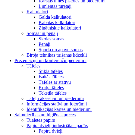
Karstās līmes pistoles un piederumi
Līmlentas turētāji
Kalkulatori
Galda kalkulatori
Kabatas kalkulatori
Zinātniskie kalkulatori
Somas un penāļi
Skolas somas
Penāļi
Sporta un apavu somas
Biroja tehnikas tīrīšanas līdzekļi
Prezentāciju un konferenču piederumi
Tāfeles
Stikla tāfeles
Baltās tāfeles
Tāfeles ar statīvu
Korķa tāfeles
Tekstila tāfeles
Tāfeļu aksesuāri un piederumi
Informācijas statīvi un fotorāmji
Identifikācijas kartes un piederumi
Saimniecības un higiēnas preces
Tualetes papīrs
Papīra dvieļi, industriālais papīrs
Papīra dvieļi