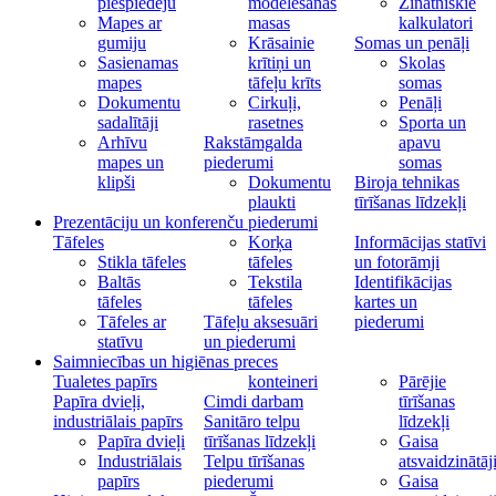
piespiedēju
modelēšanas
Zinātniskie
Mapes ar
masas
kalkulatori
gumiju
Krāsainie
Somas un penāļi
Sasienamas
krītiņi un
Skolas
mapes
tāfeļu krīts
somas
Dokumentu
Cirkuļi,
Penāļi
sadalītāji
rasetnes
Sporta un
Arhīvu
Rakstāmgalda
apavu
mapes un
piederumi
somas
klipši
Dokumentu
Biroja tehnikas
plaukti
tīrīšanas līdzekļi
Prezentāciju un konferenču piederumi
Tāfeles
Korķa
Informācijas statīvi
Stikla tāfeles
tāfeles
un fotorāmji
Baltās
Tekstila
Identifikācijas
tāfeles
tāfeles
kartes un
Tāfeles ar
Tāfeļu aksesuāri
piederumi
statīvu
un piederumi
Saimniecības un higiēnas preces
Tualetes papīrs
konteineri
Pārējie
Papīra dvieļi,
Cimdi darbam
tīrīšanas
industriālais papīrs
Sanitāro telpu
līdzekļi
Papīra dvieļi
tīrīšanas līdzekļi
Gaisa
Industriālais
Telpu tīrīšanas
atsvaidzinātāj
papīrs
piederumi
Gaisa