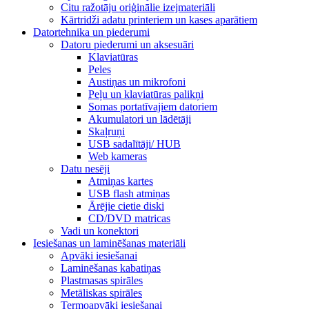
Citu ražotāju oriģinālie izejmateriāli
Kārtridži adatu printeriem un kases aparātiem
Datortehnika un piederumi
Datoru piederumi un aksesuāri
Klaviatūras
Peles
Austiņas un mikrofoni
Peļu un klaviatūras palikņi
Somas portatīvajiem datoriem
Akumulatori un lādētāji
Skaļruņi
USB sadalītāji/ HUB
Web kameras
Datu nesēji
Atmiņas kartes
USB flash atmiņas
Ārējie cietie diski
CD/DVD matricas
Vadi un konektori
Iesiešanas un laminēšanas materiāli
Apvāki iesiešanai
Laminēšanas kabatiņas
Plastmasas spirāles
Metāliskas spirāles
Termoapvāki iesiešanai