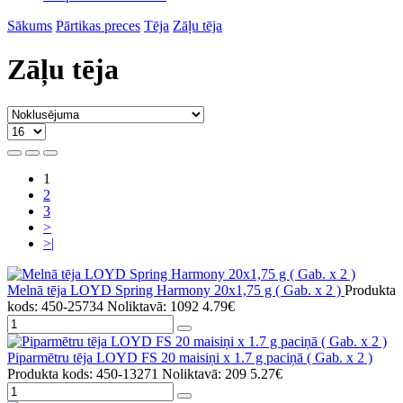
Sākums
Pārtikas preces
Tēja
Zāļu tēja
Zāļu tēja
1
2
3
>
>|
Melnā tēja LOYD Spring Harmony 20x1,75 g ( Gab. x 2 )
Produkta
kods: 450-25734
Noliktavā: 1092
4.79€
Piparmētru tēja LOYD FS 20 maisiņi x 1.7 g paciņā ( Gab. x 2 )
Produkta kods: 450-13271
Noliktavā: 209
5.27€