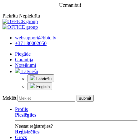
Uzmanību!
Piekrītu
Nepiekrītu
websupport@bbtc.lv
+371 80002050
Piegāde
Garantija
Noteikumi
Latviešu
Latviešu
English
Meklēt
Profils
Pieslēgties
Neesat reģistrējies?
Reģistrēties
Grozs