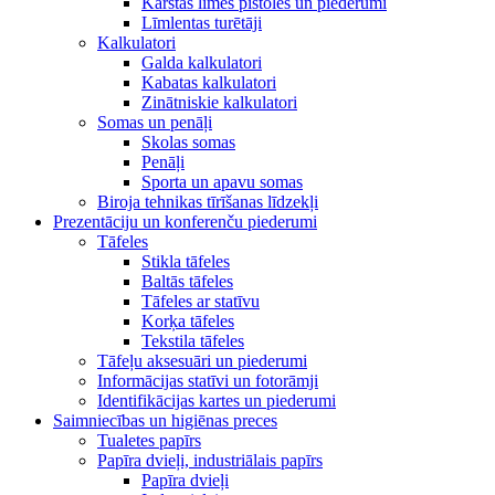
Karstās līmes pistoles un piederumi
Līmlentas turētāji
Kalkulatori
Galda kalkulatori
Kabatas kalkulatori
Zinātniskie kalkulatori
Somas un penāļi
Skolas somas
Penāļi
Sporta un apavu somas
Biroja tehnikas tīrīšanas līdzekļi
Prezentāciju un konferenču piederumi
Tāfeles
Stikla tāfeles
Baltās tāfeles
Tāfeles ar statīvu
Korķa tāfeles
Tekstila tāfeles
Tāfeļu aksesuāri un piederumi
Informācijas statīvi un fotorāmji
Identifikācijas kartes un piederumi
Saimniecības un higiēnas preces
Tualetes papīrs
Papīra dvieļi, industriālais papīrs
Papīra dvieļi