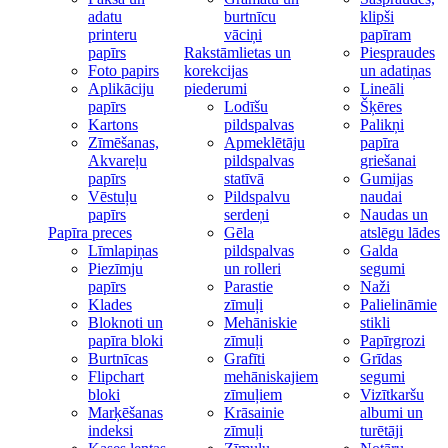
adatu
burtnīcu
klipši
printeru
vāciņi
papīram
papīrs
Rakstāmlietas un
Piespraudes
Foto papirs
korekcijas
un adatiņas
Aplikāciju
piederumi
Lineāli
papīrs
Lodīšu
Šķēres
Kartons
pildspalvas
Palikņi
Zīmēšanas,
Apmeklētāju
papīra
Akvareļu
pildspalvas
griešanai
papīrs
statīvā
Gumijas
Vēstuļu
Pildspalvu
naudai
papīrs
serdeņi
Naudas un
Papīra preces
Gēla
atslēgu lādes
Līmlapiņas
pildspalvas
Galda
Piezīmju
un rolleri
segumi
papīrs
Parastie
Naži
Klades
zīmuļi
Palielināmie
Bloknoti un
Mehāniskie
stikli
papīra bloki
zīmuļi
Papīrgrozi
Burtnīcas
Grafīti
Grīdas
Flipchart
mehāniskajiem
segumi
bloki
zīmuļiem
Vizītkaršu
Marķēšanas
Krāsainie
albumi un
indeksi
zīmuļi
turētāji