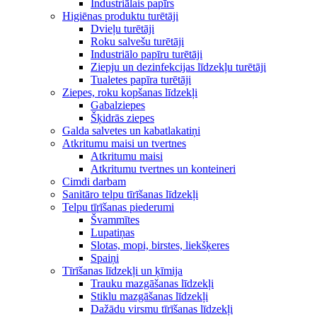
Industriālais papīrs
Higiēnas produktu turētāji
Dvieļu turētāji
Roku salvešu turētāji
Industriālo papīru turētāji
Ziepju un dezinfekcijas līdzekļu turētāji
Tualetes papīra turētāji
Ziepes, roku kopšanas līdzekļi
Gabalziepes
Šķidrās ziepes
Galda salvetes un kabatlakatiņi
Atkritumu maisi un tvertnes
Atkritumu maisi
Atkritumu tvertnes un konteineri
Cimdi darbam
Sanitāro telpu tīrīšanas līdzekļi
Telpu tīrīšanas piederumi
Švammītes
Lupatiņas
Slotas, mopi, birstes, liekšķeres
Spaiņi
Tīrīšanas līdzekļi un ķīmija
Trauku mazgāšanas līdzekļi
Stiklu mazgāšanas līdzekļi
Dažādu virsmu tīrīšanas līdzekļi