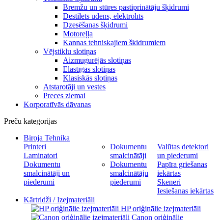
Bremžu un stūres pastiprinātāju šķidrumi
Destilēts ūdens, elektrolīts
Dzesēšanas šķidrumi
Motoreļļa
Kannas tehniskajiem škidrumiem
Vējstiklu slotiņas
Aizmugurējās slotiņas
Elastīgās slotiņas
Klasiskās slotiņas
Atstarotāji un vestes
Preces ziemai
Korporatīvās dāvanas
Preču kategorijas
Biroja Tehnika
Printeri
Dokumentu
Valūtas detektori
Laminatori
smalcinātāji
un piederumi
Dokumentu
Dokumentu
Papīra griešanas
smalcinātāji un
smalcinātāju
iekārtas
piederumi
piederumi
Skeneri
Iesiešanas iekārtas
Kārtridži / Izejmateriāli
HP oriģinālie izejmateriāli
Canon oriģinālie