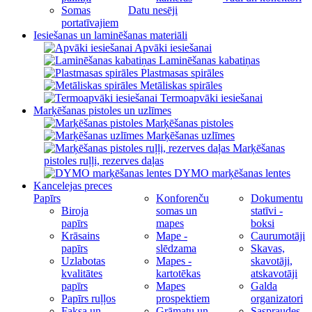
Somas
Datu nesēji
portatīvajiem
Iesiešanas un laminēšanas materiāli
Apvāki iesiešanai
Laminēšanas kabatiņas
Plastmasas spirāles
Metāliskas spirāles
Termoapvāki iesiešanai
Marķēšanas pistoles un uzlīmes
Marķēšanas pistoles
Marķēšanas uzlīmes
Marķēšanas
pistoles ruļļi, rezerves daļas
DYMO marķēšanas lentes
Kancelejas preces
Papīrs
Konforenču
Dokumentu
Biroja
somas un
statīvi -
papīrs
mapes
boksi
Krāsains
Mape -
Caurumotāji
papīrs
slēdzama
Skavas,
Uzlabotas
Mapes -
skavotāji,
kvalitātes
kartotēkas
atskavotāji
papīrs
Mapes
Galda
Papīrs ruļļos
prospektiem
organizatori
Faksa un
Grāmatu un
Saspraudes,