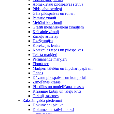
Apmeklētāju pildspalvas statīvā
Pildspalvu serdeņi
Gēla pildspalvas un rolleri
Parastie zīmuļi
Mehāniskie zīmuļi
Grafīti mehāniskajiem zīmuļiem
Krāsainie zīmuļi
Zīmuļu asinātāji
Dzēšgumijas
Korekcijas lentas
Korekcijas tepes un pildspalvas
Teksta marķieri
Permanentie marķieri
Flomāsteri
Marķieri tāfelēm un flipchart papīram
Otiņas
Dāvanu pildspalvas un komplekti
Zīmēšanas krāsas
Plastilīns un modelēšanas masas
Krāsainie krītiņi un tāfeļu krīts
Cirkuļi, rasetnes
Rakstāmgalda piederumi
Dokumentu plaukti
Dokumentu statīvi - boksi