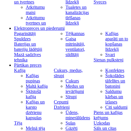
un tvertnes
līdzekļi
Sveces
Atkritumu
Tualetes un
maisi
kanalizācijas
Atkritumu
tīrīšanas
tvertnes un
līdzekļi
Elektropreces un piederumi
Pagarinātāji
Tējkannas
Kafijas
Spuldzes
Gaisa
aparāti un to
Baterijas un
mitrinātāji,
kopšanas
bateriju lādētāji
ventilatori,
līdzekļi
Mazā sadzīves
sildītāji
Svari
tehnika
Sienas pulksteņi
Pārtikas preces
Kafija
Cukurs, medus,
Konfektes
Kafijas
sīrupi
Šokolādes
pupiņas
Cukurs
tāfelītes un
Maltā kafija
Medus un
batoniņi
Šķīstošā
ievārījumi
Saldumu
kafija
Sīrupi
kārbas un
Kafijas un
Cepumi
izlases
karsto
Dzērieni
Citi saldumi
dzērienu
Ūdens,
Piens un kafijas
kapsulas
minerālūdens
krējums
Tēja
Sulas
Uzkodas
Melnā tēja
Gāzēti
Sāls un citas