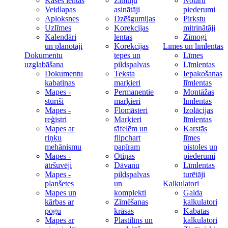
Kases lentas
Zīmuļu
Notāru
Veidlapas
asinātāji
piederumi
Aploksnes
Dzēšgumijas
Pirkstu
Uzlīmes
Korekcijas
mitrinātāji
Kalendāri
lentas
Zīmogi
un plānotāji
Korekcijas
Līmes un līmlentas
Dokumentu
tepes un
Līmes
uzglabāšana
pildspalvas
Līmlentas
Dokumentu
Teksta
Iepakošanas
kabatiņas
marķieri
līmlentas
Mapes -
Permanentie
Montāžas
stūrīši
marķieri
līmlentas
Mapes -
Flomāsteri
Izolācijas
reģistri
Marķieri
līmlentas
Mapes ar
tāfelēm un
Karstās
riņķu
flipchart
līmes
mehānismu
papīram
pistoles un
Mapes -
Otiņas
piederumi
ātršuvēji
Dāvanu
Līmlentas
Mapes -
pildspalvas
turētāji
planšetes
un
Kalkulatori
Mapes un
komplekti
Galda
kārbas ar
Zīmēšanas
kalkulatori
pogu
krāsas
Kabatas
Mapes ar
Plastilīns un
kalkulatori