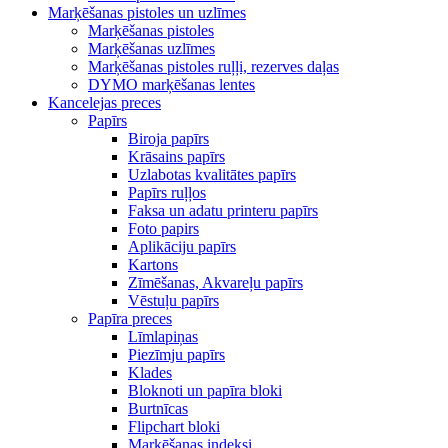
Marķēšanas pistoles un uzlīmes
Marķēšanas pistoles
Marķēšanas uzlīmes
Marķēšanas pistoles ruļļi, rezerves daļas
DYMO marķēšanas lentes
Kancelejas preces
Papīrs
Biroja papīrs
Krāsains papīrs
Uzlabotas kvalitātes papīrs
Papīrs ruļļos
Faksa un adatu printeru papīrs
Foto papirs
Aplikāciju papīrs
Kartons
Zīmēšanas, Akvareļu papīrs
Vēstuļu papīrs
Papīra preces
Līmlapiņas
Piezīmju papīrs
Klades
Bloknoti un papīra bloki
Burtnīcas
Flipchart bloki
Marķēšanas indeksi