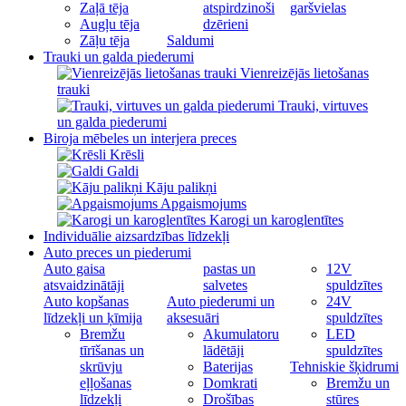
Zaļā tēja
atspirdzinoši
garšvielas
Augļu tēja
dzērieni
Zāļu tēja
Saldumi
Trauki un galda piederumi
Vienreizējās lietošanas
trauki
Trauki, virtuves
un galda piederumi
Biroja mēbeles un interjera preces
Krēsli
Galdi
Kāju palikņi
Apgaismojums
Karogi un karoglentītes
Individuālie aizsardzības līdzekļi
Auto preces un piederumi
Auto gaisa
pastas un
12V
atsvaidzinātāji
salvetes
spuldzītes
Auto kopšanas
Auto piederumi un
24V
līdzekļi un ķīmija
aksesuāri
spuldzītes
Bremžu
Akumulatoru
LED
tīrīšanas un
lādētāji
spuldzītes
skrūvju
Baterijas
Tehniskie šķidrumi
eļļošanas
Domkrati
Bremžu un
līdzekļi
Drošības
stūres