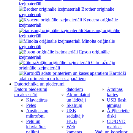
izejmateriāli
Brother oriģinālie
izejmateriāli
Kyocera oriģinālie
izejmateriāli
Samsung oriģinālie
izejmateriāli
Minolta oriģinālie
izejmateriāli
Epson oriģinālie
izejmateriāli
Citu ražotāju
oriģinālie izejmateriāli
Kārtridži
adatu printeriem un kases aparātiem
Datortehnika un piederumi
Datoru piederumi
datoriem
Atmiņas
un aksesuāri
Akumulatori
kartes
Klaviatūras
un lādētāji
USB flash
Peles
Skaļruņi
atmiņas
Austiņas un
USB
Ārējie cietie
mikrofoni
sadalītāji/
diski
Peļu un
HUB
CD/DVD
klaviatūras
Web
matricas
palikņi
kameras
Vadi un konektori