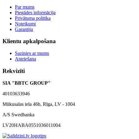
Par mums
Piegādes informācija
Privātuma politika
Noteikumi
Garantija
Klientu apkalpošana
Sazinies ar mums
Atgriešana
Rekvizīti
SIA "BBTC GROUP"
40103633946
Mūkusalas iela 46b, Rīga, LV - 1004
A/S Swedbanka
LV20HABA0551036011004