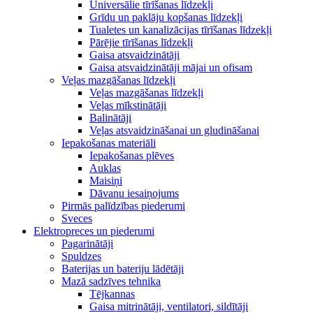
Universālie tīrīšanas līdzekļi
Grīdu un paklāju kopšanas līdzekļi
Tualetes un kanalizācijas tīrīšanas līdzekļi
Pārējie tīrīšanas līdzekļi
Gaisa atsvaidzinātāji
Gaisa atsvaidzinātāji mājai un ofisam
Veļas mazgāšanas līdzekļi
Veļas mazgāšanas līdzekļi
Veļas mīkstinātāji
Balinātāji
Veļas atsvaidzināšanai un gludināšanai
Iepakošanas materiāli
Iepakošanas plēves
Auklas
Maisiņi
Dāvanu iesaiņojums
Pirmās palīdzības piederumi
Sveces
Elektropreces un piederumi
Pagarinātāji
Spuldzes
Baterijas un bateriju lādētāji
Mazā sadzīves tehnika
Tējkannas
Gaisa mitrinātāji, ventilatori, sildītāji