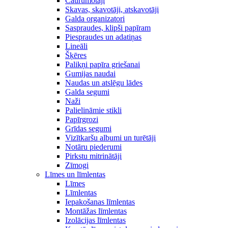
Caurumotāji
Skavas, skavotāji, atskavotāji
Galda organizatori
Saspraudes, klipši papīram
Piespraudes un adatiņas
Lineāli
Šķēres
Palikņi papīra griešanai
Gumijas naudai
Naudas un atslēgu lādes
Galda segumi
Naži
Palielināmie stikli
Papīrgrozi
Grīdas segumi
Vizītkaršu albumi un turētāji
Notāru piederumi
Pirkstu mitrinātāji
Zīmogi
Līmes un līmlentas
Līmes
Līmlentas
Iepakošanas līmlentas
Montāžas līmlentas
Izolācijas līmlentas