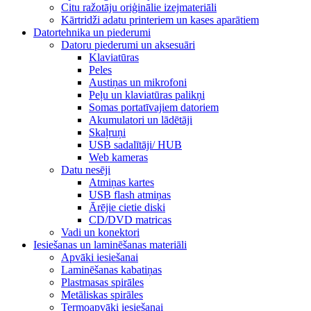
Citu ražotāju oriģinālie izejmateriāli
Kārtridži adatu printeriem un kases aparātiem
Datortehnika un piederumi
Datoru piederumi un aksesuāri
Klaviatūras
Peles
Austiņas un mikrofoni
Peļu un klaviatūras palikņi
Somas portatīvajiem datoriem
Akumulatori un lādētāji
Skaļruņi
USB sadalītāji/ HUB
Web kameras
Datu nesēji
Atmiņas kartes
USB flash atmiņas
Ārējie cietie diski
CD/DVD matricas
Vadi un konektori
Iesiešanas un laminēšanas materiāli
Apvāki iesiešanai
Laminēšanas kabatiņas
Plastmasas spirāles
Metāliskas spirāles
Termoapvāki iesiešanai