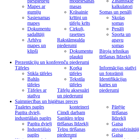
piespiedēju
modelēšanas
Zinātniskie
Mapes ar
masas
kalkulatori
gumiju
Krāsainie
Somas un penāļi
Sasienamas
krītiņi un
Skolas
mapes
tāfeļu krīts
somas
Dokumentu
Cirkuļi,
Penāļi
sadalītāji
rasetnes
Sporta un
Arhīvu
Rakstāmgalda
apavu
mapes un
piederumi
somas
klipši
Dokumentu
Biroja tehnikas
plaukti
tīrīšanas līdzekļi
Prezentāciju un konferenču piederumi
Tāfeles
Korķa
Informācijas statīvi
Stikla tāfeles
tāfeles
un fotorāmji
Baltās
Tekstila
Identifikācijas
tāfeles
tāfeles
kartes un
Tāfeles ar
Tāfeļu aksesuāri
piederumi
statīvu
un piederumi
Saimniecības un higiēnas preces
Tualetes papīrs
konteineri
Pārējie
Papīra dvieļi,
Cimdi darbam
tīrīšanas
industriālais papīrs
Sanitāro telpu
līdzekļi
Papīra dvieļi
tīrīšanas līdzekļi
Gaisa
Industriālais
Telpu tīrīšanas
atsvaidzinātāj
papīrs
piederumi
Gaisa