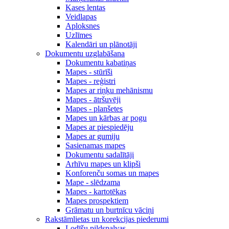
Kases lentas
Veidlapas
Aploksnes
Uzlīmes
Kalendāri un plānotāji
Dokumentu uzglabāšana
Dokumentu kabatiņas
Mapes - stūrīši
Mapes - reģistri
Mapes ar riņķu mehānismu
Mapes - ātršuvēji
Mapes - planšetes
Mapes un kārbas ar pogu
Mapes ar piespiedēju
Mapes ar gumiju
Sasienamas mapes
Dokumentu sadalītāji
Arhīvu mapes un klipši
Konforenču somas un mapes
Mape - slēdzama
Mapes - kartotēkas
Mapes prospektiem
Grāmatu un burtnīcu vāciņi
Rakstāmlietas un korekcijas piederumi
Lodīšu pildspalvas