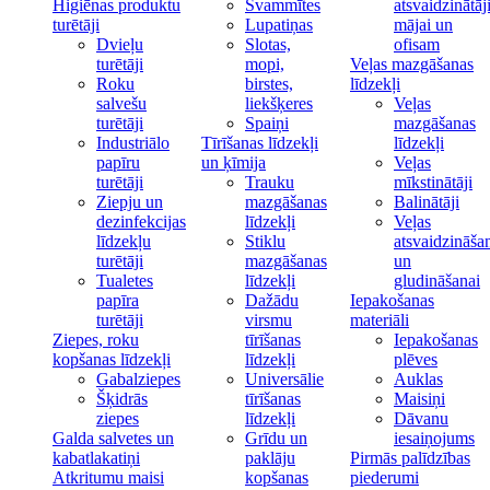
Higiēnas produktu
Švammītes
atsvaidzinātāj
turētāji
Lupatiņas
mājai un
Dvieļu
Slotas,
ofisam
turētāji
mopi,
Veļas mazgāšanas
Roku
birstes,
līdzekļi
salvešu
liekšķeres
Veļas
turētāji
Spaiņi
mazgāšanas
Industriālo
Tīrīšanas līdzekļi
līdzekļi
papīru
un ķīmija
Veļas
turētāji
Trauku
mīkstinātāji
Ziepju un
mazgāšanas
Balinātāji
dezinfekcijas
līdzekļi
Veļas
līdzekļu
Stiklu
atsvaidzināša
turētāji
mazgāšanas
un
Tualetes
līdzekļi
gludināšanai
papīra
Dažādu
Iepakošanas
turētāji
virsmu
materiāli
Ziepes, roku
tīrīšanas
Iepakošanas
kopšanas līdzekļi
līdzekļi
plēves
Gabalziepes
Universālie
Auklas
Šķidrās
tīrīšanas
Maisiņi
ziepes
līdzekļi
Dāvanu
Galda salvetes un
Grīdu un
iesaiņojums
kabatlakatiņi
paklāju
Pirmās palīdzības
Atkritumu maisi
kopšanas
piederumi