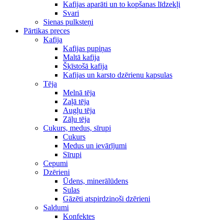
Kafijas aparāti un to kopšanas līdzekļi
Svari
Sienas pulksteņi
Pārtikas preces
Kafija
Kafijas pupiņas
Maltā kafija
Šķīstošā kafija
Kafijas un karsto dzērienu kapsulas
Tēja
Melnā tēja
Zaļā tēja
Augļu tēja
Zāļu tēja
Cukurs, medus, sīrupi
Cukurs
Medus un ievārījumi
Sīrupi
Cepumi
Dzērieni
Ūdens, minerālūdens
Sulas
Gāzēti atspirdzinoši dzērieni
Saldumi
Konfektes