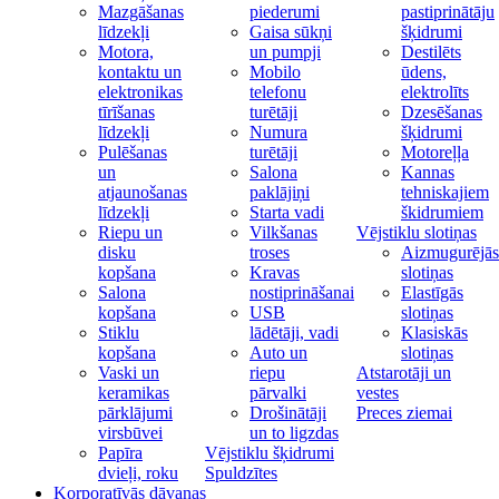
Mazgāšanas
piederumi
pastiprinātāju
līdzekļi
Gaisa sūkņi
šķidrumi
Motora,
un pumpji
Destilēts
kontaktu un
Mobilo
ūdens,
elektronikas
telefonu
elektrolīts
tīrīšanas
turētāji
Dzesēšanas
līdzekļi
Numura
šķidrumi
Pulēšanas
turētāji
Motoreļļa
un
Salona
Kannas
atjaunošanas
paklājiņi
tehniskajiem
līdzekļi
Starta vadi
škidrumiem
Riepu un
Vilkšanas
Vējstiklu slotiņas
disku
troses
Aizmugurējās
kopšana
Kravas
slotiņas
Salona
nostiprināšanai
Elastīgās
kopšana
USB
slotiņas
Stiklu
lādētāji, vadi
Klasiskās
kopšana
Auto un
slotiņas
Vaski un
riepu
Atstarotāji un
keramikas
pārvalki
vestes
pārklājumi
Drošinātāji
Preces ziemai
virsbūvei
un to ligzdas
Papīra
Vējstiklu šķidrumi
dvieļi, roku
Spuldzītes
Korporatīvās dāvanas