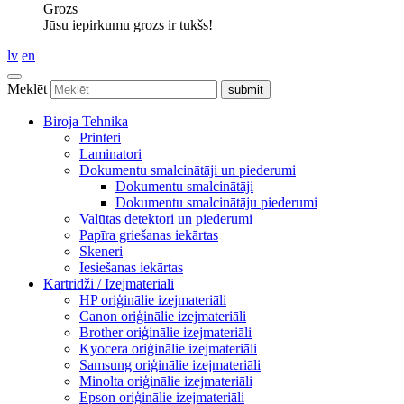
Grozs
Jūsu iepirkumu grozs ir tukšs!
lv
en
Meklēt
Biroja Tehnika
Printeri
Laminatori
Dokumentu smalcinātāji un piederumi
Dokumentu smalcinātāji
Dokumentu smalcinātāju piederumi
Valūtas detektori un piederumi
Papīra griešanas iekārtas
Skeneri
Iesiešanas iekārtas
Kārtridži / Izejmateriāli
HP oriģinālie izejmateriāli
Canon oriģinālie izejmateriāli
Brother oriģinālie izejmateriāli
Kyocera oriģinālie izejmateriāli
Samsung oriģinālie izejmateriāli
Minolta oriģinālie izejmateriāli
Epson oriģinālie izejmateriāli