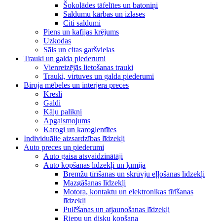
Šokolādes tāfelītes un batoniņi
Saldumu kārbas un izlases
Citi saldumi
Piens un kafijas krējums
Uzkodas
Sāls un citas garšvielas
Trauki un galda piederumi
Vienreizējās lietošanas trauki
Trauki, virtuves un galda piederumi
Biroja mēbeles un interjera preces
Krēsli
Galdi
Kāju palikņi
Apgaismojums
Karogi un karoglentītes
Individuālie aizsardzības līdzekļi
Auto preces un piederumi
Auto gaisa atsvaidzinātāji
Auto kopšanas līdzekļi un ķīmija
Bremžu tīrīšanas un skrūvju eļļošanas līdzekļi
Mazgāšanas līdzekļi
Motora, kontaktu un elektronikas tīrīšanas
līdzekļi
Pulēšanas un atjaunošanas līdzekļi
Riepu un disku kopšana