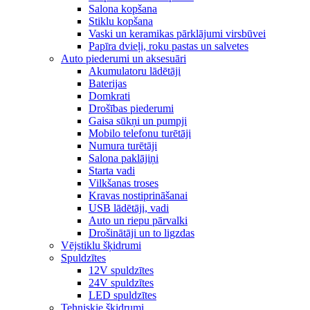
Salona kopšana
Stiklu kopšana
Vaski un keramikas pārklājumi virsbūvei
Papīra dvieļi, roku pastas un salvetes
Auto piederumi un aksesuāri
Akumulatoru lādētāji
Baterijas
Domkrati
Drošības piederumi
Gaisa sūkņi un pumpji
Mobilo telefonu turētāji
Numura turētāji
Salona paklājiņi
Starta vadi
Vilkšanas troses
Kravas nostiprināšanai
USB lādētāji, vadi
Auto un riepu pārvalki
Drošinātāji un to ligzdas
Vējstiklu šķidrumi
Spuldzītes
12V spuldzītes
24V spuldzītes
LED spuldzītes
Tehniskie šķidrumi