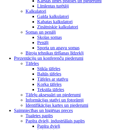
Karstās līmes pistoles un piederumi
Līmlentas turētāji
Kalkulatori
Galda kalkulatori
Kabatas kalkulatori
Zinātniskie kalkulatori
Somas un penāļi
Skolas somas
Penāļi
Sporta un apavu somas
Biroja tehnikas tīrīšanas līdzekļi
Prezentāciju un konferenču piederumi
Tāfeles
Stikla tāfeles
Baltās tāfeles
Tāfeles ar statīvu
Korķa tāfeles
Tekstila tāfeles
Tāfeļu aksesuāri un piederumi
Informācijas statīvi un fotorāmji
Identifikācijas kartes un piederumi
Saimniecības un higiēnas preces
Tualetes papīrs
Papīra dvieļi, industriālais papīrs
Papīra dvieļi