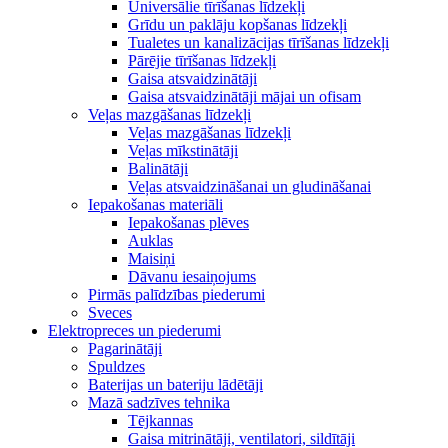
Universālie tīrīšanas līdzekļi
Grīdu un paklāju kopšanas līdzekļi
Tualetes un kanalizācijas tīrīšanas līdzekļi
Pārējie tīrīšanas līdzekļi
Gaisa atsvaidzinātāji
Gaisa atsvaidzinātāji mājai un ofisam
Veļas mazgāšanas līdzekļi
Veļas mazgāšanas līdzekļi
Veļas mīkstinātāji
Balinātāji
Veļas atsvaidzināšanai un gludināšanai
Iepakošanas materiāli
Iepakošanas plēves
Auklas
Maisiņi
Dāvanu iesaiņojums
Pirmās palīdzības piederumi
Sveces
Elektropreces un piederumi
Pagarinātāji
Spuldzes
Baterijas un bateriju lādētāji
Mazā sadzīves tehnika
Tējkannas
Gaisa mitrinātāji, ventilatori, sildītāji