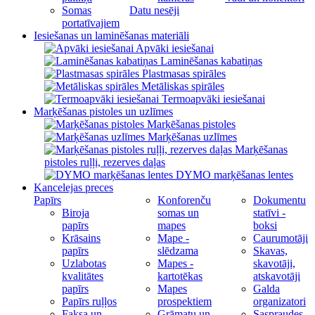
Somas
Datu nesēji
portatīvajiem
Iesiešanas un laminēšanas materiāli
Apvāki iesiešanai
Laminēšanas kabatiņas
Plastmasas spirāles
Metāliskas spirāles
Termoapvāki iesiešanai
Marķēšanas pistoles un uzlīmes
Marķēšanas pistoles
Marķēšanas uzlīmes
Marķēšanas
pistoles ruļļi, rezerves daļas
DYMO marķēšanas lentes
Kancelejas preces
Papīrs
Konforenču
Dokumentu
Biroja
somas un
statīvi -
papīrs
mapes
boksi
Krāsains
Mape -
Caurumotāji
papīrs
slēdzama
Skavas,
Uzlabotas
Mapes -
skavotāji,
kvalitātes
kartotēkas
atskavotāji
papīrs
Mapes
Galda
Papīrs ruļļos
prospektiem
organizatori
Faksa un
Grāmatu un
Saspraudes,