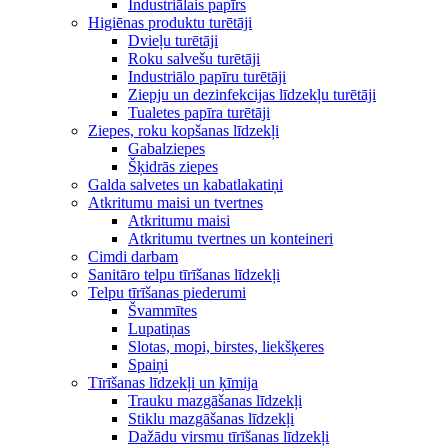
Industriālais papīrs
Higiēnas produktu turētāji
Dvieļu turētāji
Roku salvešu turētāji
Industriālo papīru turētāji
Ziepju un dezinfekcijas līdzekļu turētāji
Tualetes papīra turētāji
Ziepes, roku kopšanas līdzekļi
Gabalziepes
Šķidrās ziepes
Galda salvetes un kabatlakatiņi
Atkritumu maisi un tvertnes
Atkritumu maisi
Atkritumu tvertnes un konteineri
Cimdi darbam
Sanitāro telpu tīrīšanas līdzekļi
Telpu tīrīšanas piederumi
Švammītes
Lupatiņas
Slotas, mopi, birstes, liekšķeres
Spaiņi
Tīrīšanas līdzekļi un ķīmija
Trauku mazgāšanas līdzekļi
Stiklu mazgāšanas līdzekļi
Dažādu virsmu tīrīšanas līdzekļi