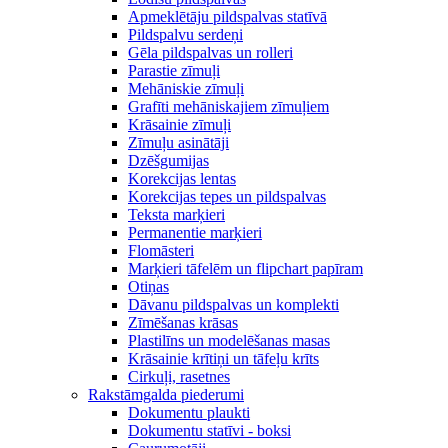
Apmeklētāju pildspalvas statīvā
Pildspalvu serdeņi
Gēla pildspalvas un rolleri
Parastie zīmuļi
Mehāniskie zīmuļi
Grafīti mehāniskajiem zīmuļiem
Krāsainie zīmuļi
Zīmuļu asinātāji
Dzēšgumijas
Korekcijas lentas
Korekcijas tepes un pildspalvas
Teksta marķieri
Permanentie marķieri
Flomāsteri
Marķieri tāfelēm un flipchart papīram
Otiņas
Dāvanu pildspalvas un komplekti
Zīmēšanas krāsas
Plastilīns un modelēšanas masas
Krāsainie krītiņi un tāfeļu krīts
Cirkuļi, rasetnes
Rakstāmgalda piederumi
Dokumentu plaukti
Dokumentu statīvi - boksi