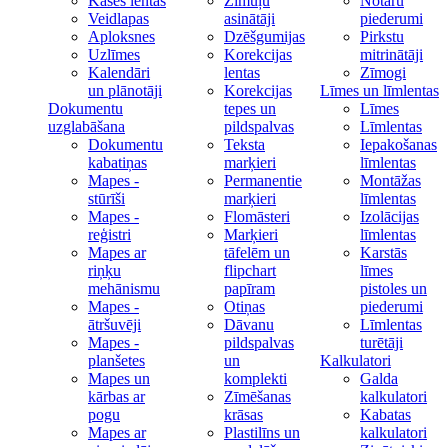
Kases lentas
Zīmuļu
Notāru
Veidlapas
asinātāji
piederumi
Aploksnes
Dzēšgumijas
Pirkstu
Uzlīmes
Korekcijas
mitrinātāji
Kalendāri
lentas
Zīmogi
un plānotāji
Korekcijas
Līmes un līmlentas
Dokumentu
tepes un
Līmes
uzglabāšana
pildspalvas
Līmlentas
Dokumentu
Teksta
Iepakošanas
kabatiņas
marķieri
līmlentas
Mapes -
Permanentie
Montāžas
stūrīši
marķieri
līmlentas
Mapes -
Flomāsteri
Izolācijas
reģistri
Marķieri
līmlentas
Mapes ar
tāfelēm un
Karstās
riņķu
flipchart
līmes
mehānismu
papīram
pistoles un
Mapes -
Otiņas
piederumi
ātršuvēji
Dāvanu
Līmlentas
Mapes -
pildspalvas
turētāji
planšetes
un
Kalkulatori
Mapes un
komplekti
Galda
kārbas ar
Zīmēšanas
kalkulatori
pogu
krāsas
Kabatas
Mapes ar
Plastilīns un
kalkulatori