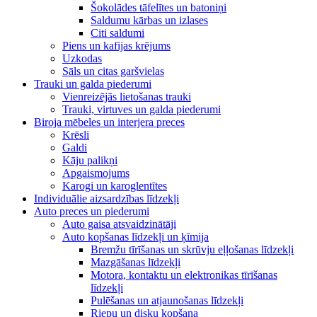
Šokolādes tāfelītes un batoniņi
Saldumu kārbas un izlases
Citi saldumi
Piens un kafijas krējums
Uzkodas
Sāls un citas garšvielas
Trauki un galda piederumi
Vienreizējās lietošanas trauki
Trauki, virtuves un galda piederumi
Biroja mēbeles un interjera preces
Krēsli
Galdi
Kāju palikņi
Apgaismojums
Karogi un karoglentītes
Individuālie aizsardzības līdzekļi
Auto preces un piederumi
Auto gaisa atsvaidzinātāji
Auto kopšanas līdzekļi un ķīmija
Bremžu tīrīšanas un skrūvju eļļošanas līdzekļi
Mazgāšanas līdzekļi
Motora, kontaktu un elektronikas tīrīšanas
līdzekļi
Pulēšanas un atjaunošanas līdzekļi
Riepu un disku kopšana