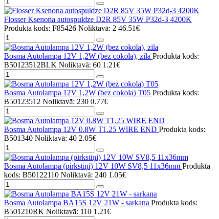
Flosser Ksenona autospuldze D2R 85V 35W P32d-3 4200K
Produkta kods: F85426
Noliktavā: 2
46.51€
Bosma Autolampa 12V 1,2W (bez cokola), zila
Produkta kods:
B50123512BLK
Noliktavā: 60
1.21€
Bosma Autolampa 12V 1,2W (bez cokola) T05
Produkta kods:
B50123512
Noliktavā: 230
0.77€
Bosma Autolampa 12V 0.8W T1.25 WIRE END
Produkta kods:
B501340
Noliktavā: 40
2.05€
Bosma Autolampa (pirkstiņi) 12V 10W SV8,5 11x36mm
Produkta
kods: B50122110
Noliktavā: 240
1.05€
Bosma Autolampa BA15S 12V 21W - sarkana
Produkta kods:
B501210RK
Noliktavā: 110
1.21€