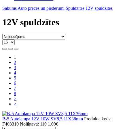
Sākums
Auto preces un piederumi
Spuldzītes
12V spuldzītes
12V spuldzītes
1
2
3
4
5
6
7
8
>
>|
B-5 Autolampa 12V 10W SV8,5 11X36mm
Produkta kods:
F403310
Noliktavā: 110
1.00€