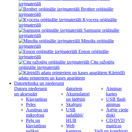
izejmateriāli
Brother oriģinālie
izejmateriāli
Kyocera oriģinālie
izejmateriāli
Samsung oriģinālie
izejmateriāli
Minolta oriģinālie
izejmateriāli
Epson oriģinālie
izejmateriāli
Citu ražotāju
oriģinālie izejmateriāli
Kārtridži
adatu printeriem un kases aparātiem
Datortehnika un piederumi
Datoru piederumi
datoriem
Atmiņas
un aksesuāri
Akumulatori
kartes
Klaviatūras
un lādētāji
USB flash
Peles
Skaļruņi
atmiņas
Austiņas un
USB
Ārējie cietie
mikrofoni
sadalītāji/
diski
Peļu un
HUB
CD/DVD
klaviatūras
Web
matricas
palikņi
kameras
Vadi un konektori