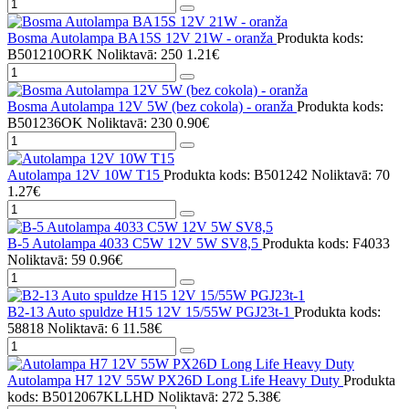
Bosma Autolampa BA15S 12V 21W - oranža
Produkta kods:
B501210ORK
Noliktavā: 250
1.21€
Bosma Autolampa 12V 5W (bez cokola) - oranža
Produkta kods:
B501236OK
Noliktavā: 230
0.90€
Autolampa 12V 10W T15
Produkta kods: B501242
Noliktavā: 70
1.27€
B-5 Autolampa 4033 C5W 12V 5W SV8,5
Produkta kods: F4033
Noliktavā: 59
0.96€
B2-13 Auto spuldze H15 12V 15/55W PGJ23t-1
Produkta kods:
58818
Noliktavā: 6
11.58€
Autolampa H7 12V 55W PX26D Long Life Heavy Duty
Produkta
kods: B5012067KLLHD
Noliktavā: 272
5.38€