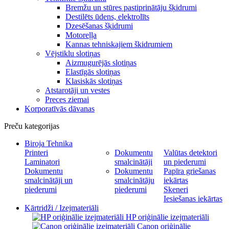
Bremžu un stūres pastiprinātāju šķidrumi
Destilēts ūdens, elektrolīts
Dzesēšanas šķidrumi
Motoreļļa
Kannas tehniskajiem škidrumiem
Vējstiklu slotiņas
Aizmugurējās slotiņas
Elastīgās slotiņas
Klasiskās slotiņas
Atstarotāji un vestes
Preces ziemai
Korporatīvās dāvanas
Preču kategorijas
Biroja Tehnika
Printeri
Dokumentu
Valūtas detektori
Laminatori
smalcinātāji
un piederumi
Dokumentu
Dokumentu
Papīra griešanas
smalcinātāji un
smalcinātāju
iekārtas
piederumi
piederumi
Skeneri
Iesiešanas iekārtas
Kārtridži / Izejmateriāli
HP oriģinālie izejmateriāli
Canon oriģinālie