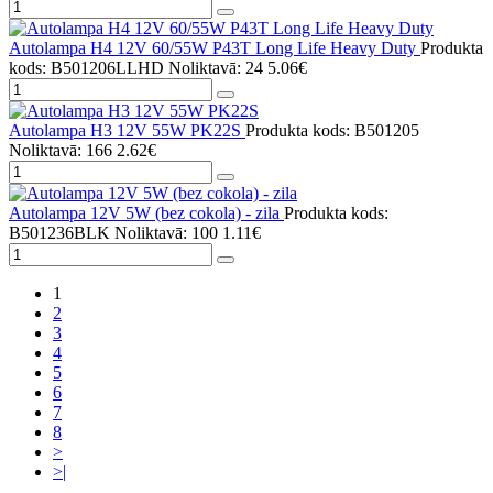
Autolampa H4 12V 60/55W P43T Long Life Heavy Duty
Produkta
kods: B501206LLHD
Noliktavā: 24
5.06€
Autolampa H3 12V 55W PK22S
Produkta kods: B501205
Noliktavā: 166
2.62€
Autolampa 12V 5W (bez cokola) - zila
Produkta kods:
B501236BLK
Noliktavā: 100
1.11€
1
2
3
4
5
6
7
8
>
>|