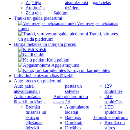
Zaļā tēja
atspirdzinoši
garšvielas
Augļu tēja
dzērieni
Zāļu tēja
Saldumi
Trauki un galda piederumi
Vienreizējās lietošanas
trauki
Trauki, virtuves
un galda piederumi
Biroja mēbeles un interjera preces
Krēsli
Galdi
Kāju palikņi
Apgaismojums
Karogi un karoglentītes
Individuālie aizsardzības līdzekļi
Auto preces un piederumi
Auto gaisa
pastas un
12V
atsvaidzinātāji
salvetes
spuldzītes
Auto kopšanas
Auto piederumi un
24V
līdzekļi un ķīmija
aksesuāri
spuldzītes
Bremžu
Akumulatoru
LED
tīrīšanas un
lādētāji
spuldzītes
skrūvju
Baterijas
Tehniskie šķidrumi
eļļošanas
Domkrati
Bremžu un
līdzekļi
Drošības
stūres