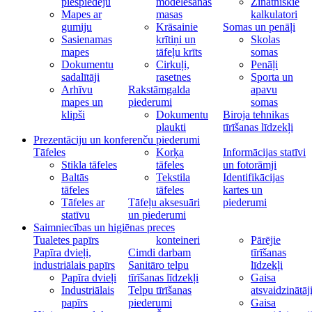
piespiedēju
modelēšanas
Zinātniskie
Mapes ar
masas
kalkulatori
gumiju
Krāsainie
Somas un penāļi
Sasienamas
krītiņi un
Skolas
mapes
tāfeļu krīts
somas
Dokumentu
Cirkuļi,
Penāļi
sadalītāji
rasetnes
Sporta un
Arhīvu
Rakstāmgalda
apavu
mapes un
piederumi
somas
klipši
Dokumentu
Biroja tehnikas
plaukti
tīrīšanas līdzekļi
Prezentāciju un konferenču piederumi
Tāfeles
Korķa
Informācijas statīvi
Stikla tāfeles
tāfeles
un fotorāmji
Baltās
Tekstila
Identifikācijas
tāfeles
tāfeles
kartes un
Tāfeles ar
Tāfeļu aksesuāri
piederumi
statīvu
un piederumi
Saimniecības un higiēnas preces
Tualetes papīrs
konteineri
Pārējie
Papīra dvieļi,
Cimdi darbam
tīrīšanas
industriālais papīrs
Sanitāro telpu
līdzekļi
Papīra dvieļi
tīrīšanas līdzekļi
Gaisa
Industriālais
Telpu tīrīšanas
atsvaidzinātāj
papīrs
piederumi
Gaisa