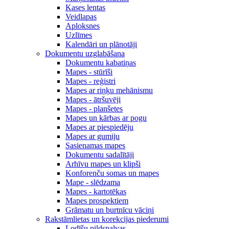
Kases lentas
Veidlapas
Aploksnes
Uzlīmes
Kalendāri un plānotāji
Dokumentu uzglabāšana
Dokumentu kabatiņas
Mapes - stūrīši
Mapes - reģistri
Mapes ar riņķu mehānismu
Mapes - ātršuvēji
Mapes - planšetes
Mapes un kārbas ar pogu
Mapes ar piespiedēju
Mapes ar gumiju
Sasienamas mapes
Dokumentu sadalītāji
Arhīvu mapes un klipši
Konforenču somas un mapes
Mape - slēdzama
Mapes - kartotēkas
Mapes prospektiem
Grāmatu un burtnīcu vāciņi
Rakstāmlietas un korekcijas piederumi
Lodīšu pildspalvas