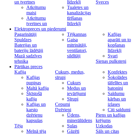
un tvertnes
līdzekļi
Sveces
Atkritumu
Tualetes un
maisi
kanalizācijas
Atkritumu
tīrīšanas
tvertnes un
līdzekļi
Elektropreces un piederumi
Pagarinātāji
Tējkannas
Kafijas
Spuldzes
Gaisa
aparāti un to
Baterijas un
mitrinātāji,
kopšanas
bateriju lādētāji
ventilatori,
līdzekļi
Mazā sadzīves
sildītāji
Svari
tehnika
Sienas pulksteņi
Pārtikas preces
Kafija
Cukurs, medus,
Konfektes
Kafijas
sīrupi
Šokolādes
pupiņas
Cukurs
tāfelītes un
Maltā kafija
Medus un
batoniņi
Šķīstošā
ievārījumi
Saldumu
kafija
Sīrupi
kārbas un
Kafijas un
Cepumi
izlases
karsto
Dzērieni
Citi saldumi
dzērienu
Ūdens,
Piens un kafijas
kapsulas
minerālūdens
krējums
Tēja
Sulas
Uzkodas
Melnā tēja
Gāzēti
Sāls un citas