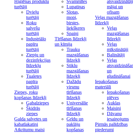
Higiēnas produktu
Švammītes
atsvaidzinātāj
turētāji
Lupatiņas
mājai un
Dvieļu
Slotas,
ofisam
turētāji
mopi,
Veļas mazgāšanas
Roku
birstes,
līdzekļi
salvešu
liekšķeres
Veļas
turētāji
Spaiņi
mazgāšanas
Industriālo
Tīrīšanas līdzekļi
līdzekļi
papīru
un ķīmija
Veļas
turētāji
Trauku
mīkstinātāji
Ziepju un
mazgāšanas
Balinātāji
dezinfekcijas
līdzekļi
Veļas
līdzekļu
Stiklu
atsvaidzināša
turētāji
mazgāšanas
un
Tualetes
līdzekļi
gludināšanai
papīra
Dažādu
Iepakošanas
turētāji
virsmu
materiāli
Ziepes, roku
tīrīšanas
Iepakošanas
kopšanas līdzekļi
līdzekļi
plēves
Gabalziepes
Universālie
Auklas
Šķidrās
tīrīšanas
Maisiņi
ziepes
līdzekļi
Dāvanu
Galda salvetes un
Grīdu un
iesaiņojums
kabatlakatiņi
paklāju
Pirmās palīdzības
Atkritumu maisi
kopšanas
piederumi