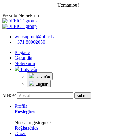
Uzmanību!
Piekrītu
Nepiekrītu
websupport@bbtc.lv
+371 80002050
Piegāde
Garantija
Noteikumi
Latviešu
Latviešu
English
Meklēt
Profils
Pieslēgties
Neesat reģistrējies?
Reģistrēties
Grozs