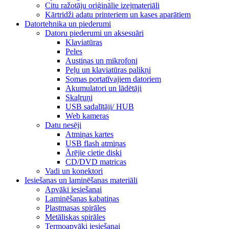
Citu ražotāju oriģinālie izejmateriāli
Kārtridži adatu printeriem un kases aparātiem
Datortehnika un piederumi
Datoru piederumi un aksesuāri
Klaviatūras
Peles
Austiņas un mikrofoni
Peļu un klaviatūras palikņi
Somas portatīvajiem datoriem
Akumulatori un lādētāji
Skaļruņi
USB sadalītāji/ HUB
Web kameras
Datu nesēji
Atmiņas kartes
USB flash atmiņas
Ārējie cietie diski
CD/DVD matricas
Vadi un konektori
Iesiešanas un laminēšanas materiāli
Apvāki iesiešanai
Laminēšanas kabatiņas
Plastmasas spirāles
Metāliskas spirāles
Termoapvāki iesiešanai