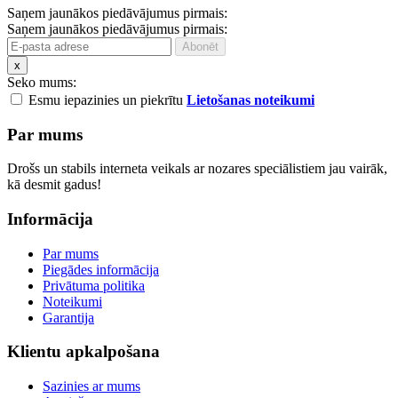
Saņem jaunākos piedāvājumus pirmais:
Saņem jaunākos piedāvājumus pirmais:
x
Seko mums:
Esmu iepazinies un piekrītu
Lietošanas noteikumi
Par mums
Drošs un stabils interneta veikals ar nozares speciālistiem jau vairāk,
kā desmit gadus!
Informācija
Par mums
Piegādes informācija
Privātuma politika
Noteikumi
Garantija
Klientu apkalpošana
Sazinies ar mums