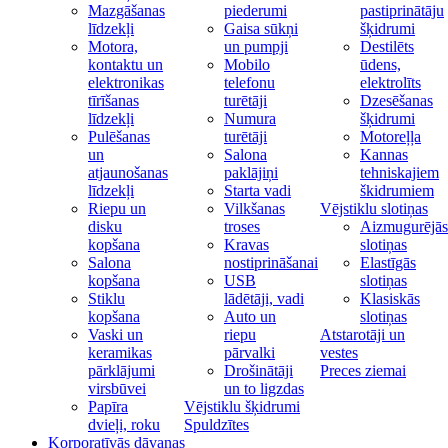
Mazgāšanas
piederumi
pastiprinātāju
līdzekļi
Gaisa sūkņi
šķidrumi
Motora,
un pumpji
Destilēts
kontaktu un
Mobilo
ūdens,
elektronikas
telefonu
elektrolīts
tīrīšanas
turētāji
Dzesēšanas
līdzekļi
Numura
šķidrumi
Pulēšanas
turētāji
Motoreļļa
un
Salona
Kannas
atjaunošanas
paklājiņi
tehniskajiem
līdzekļi
Starta vadi
škidrumiem
Riepu un
Vilkšanas
Vējstiklu slotiņas
disku
troses
Aizmugurējās
kopšana
Kravas
slotiņas
Salona
nostiprināšanai
Elastīgās
kopšana
USB
slotiņas
Stiklu
lādētāji, vadi
Klasiskās
kopšana
Auto un
slotiņas
Vaski un
riepu
Atstarotāji un
keramikas
pārvalki
vestes
pārklājumi
Drošinātāji
Preces ziemai
virsbūvei
un to ligzdas
Papīra
Vējstiklu šķidrumi
dvieļi, roku
Spuldzītes
Korporatīvās dāvanas