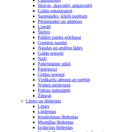
Caurumotāji
Skavas, skavotāji, atskavotāji
Galda organizatori
Saspraudes, klipši papīram
Piespraudes un adatiņas
Lineāli
Šķēres
Palikņi papīra griešanai
Gumijas naudai
Naudas un atslēgu lādes
Galda segumi
Naži
Palielināmie stikli
Papīrgrozi
Grīdas segumi
Vizītkaršu albumi un turētāji
Notāru piederumi
Pirkstu mitrinātāji
Zīmogi
Līmes un līmlentas
Līmes
Līmlentas
Iepakošanas līmlentas
Montāžas līmlentas
Izolācijas līmlentas