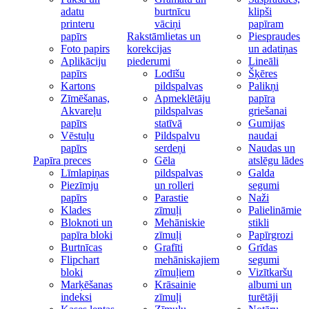
adatu
burtnīcu
klipši
printeru
vāciņi
papīram
papīrs
Rakstāmlietas un
Piespraudes
Foto papirs
korekcijas
un adatiņas
Aplikāciju
piederumi
Lineāli
papīrs
Lodīšu
Šķēres
Kartons
pildspalvas
Palikņi
Zīmēšanas,
Apmeklētāju
papīra
Akvareļu
pildspalvas
griešanai
papīrs
statīvā
Gumijas
Vēstuļu
Pildspalvu
naudai
papīrs
serdeņi
Naudas un
Papīra preces
Gēla
atslēgu lādes
Līmlapiņas
pildspalvas
Galda
Piezīmju
un rolleri
segumi
papīrs
Parastie
Naži
Klades
zīmuļi
Palielināmie
Bloknoti un
Mehāniskie
stikli
papīra bloki
zīmuļi
Papīrgrozi
Burtnīcas
Grafīti
Grīdas
Flipchart
mehāniskajiem
segumi
bloki
zīmuļiem
Vizītkaršu
Marķēšanas
Krāsainie
albumi un
indeksi
zīmuļi
turētāji