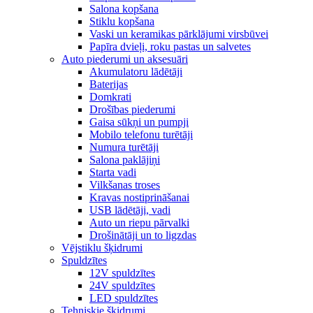
Salona kopšana
Stiklu kopšana
Vaski un keramikas pārklājumi virsbūvei
Papīra dvieļi, roku pastas un salvetes
Auto piederumi un aksesuāri
Akumulatoru lādētāji
Baterijas
Domkrati
Drošības piederumi
Gaisa sūkņi un pumpji
Mobilo telefonu turētāji
Numura turētāji
Salona paklājiņi
Starta vadi
Vilkšanas troses
Kravas nostiprināšanai
USB lādētāji, vadi
Auto un riepu pārvalki
Drošinātāji un to ligzdas
Vējstiklu šķidrumi
Spuldzītes
12V spuldzītes
24V spuldzītes
LED spuldzītes
Tehniskie šķidrumi