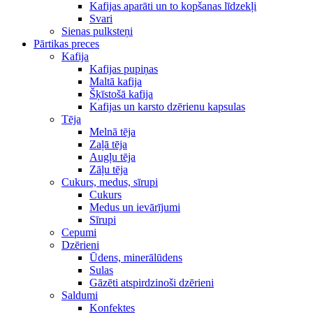
Kafijas aparāti un to kopšanas līdzekļi
Svari
Sienas pulksteņi
Pārtikas preces
Kafija
Kafijas pupiņas
Maltā kafija
Šķīstošā kafija
Kafijas un karsto dzērienu kapsulas
Tēja
Melnā tēja
Zaļā tēja
Augļu tēja
Zāļu tēja
Cukurs, medus, sīrupi
Cukurs
Medus un ievārījumi
Sīrupi
Cepumi
Dzērieni
Ūdens, minerālūdens
Sulas
Gāzēti atspirdzinoši dzērieni
Saldumi
Konfektes