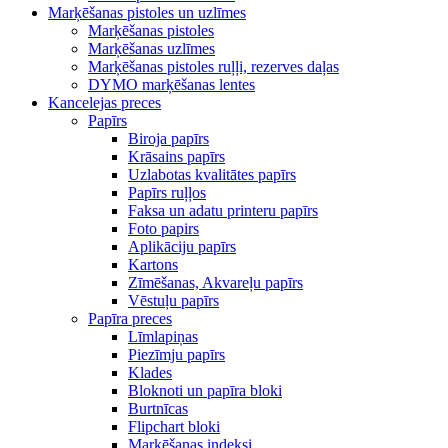
Marķēšanas pistoles un uzlīmes
Marķēšanas pistoles
Marķēšanas uzlīmes
Marķēšanas pistoles ruļļi, rezerves daļas
DYMO marķēšanas lentes
Kancelejas preces
Papīrs
Biroja papīrs
Krāsains papīrs
Uzlabotas kvalitātes papīrs
Papīrs ruļļos
Faksa un adatu printeru papīrs
Foto papirs
Aplikāciju papīrs
Kartons
Zīmēšanas, Akvareļu papīrs
Vēstuļu papīrs
Papīra preces
Līmlapiņas
Piezīmju papīrs
Klades
Bloknoti un papīra bloki
Burtnīcas
Flipchart bloki
Marķēšanas indeksi