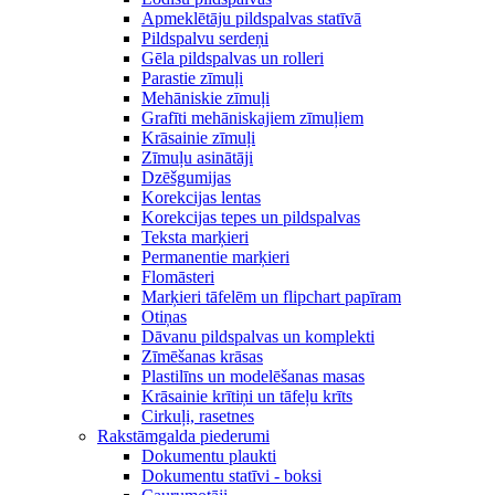
Apmeklētāju pildspalvas statīvā
Pildspalvu serdeņi
Gēla pildspalvas un rolleri
Parastie zīmuļi
Mehāniskie zīmuļi
Grafīti mehāniskajiem zīmuļiem
Krāsainie zīmuļi
Zīmuļu asinātāji
Dzēšgumijas
Korekcijas lentas
Korekcijas tepes un pildspalvas
Teksta marķieri
Permanentie marķieri
Flomāsteri
Marķieri tāfelēm un flipchart papīram
Otiņas
Dāvanu pildspalvas un komplekti
Zīmēšanas krāsas
Plastilīns un modelēšanas masas
Krāsainie krītiņi un tāfeļu krīts
Cirkuļi, rasetnes
Rakstāmgalda piederumi
Dokumentu plaukti
Dokumentu statīvi - boksi