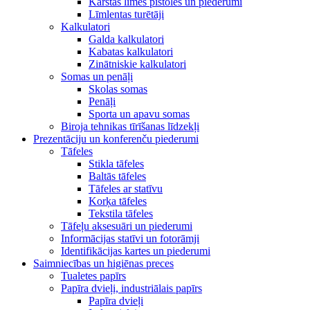
Karstās līmes pistoles un piederumi
Līmlentas turētāji
Kalkulatori
Galda kalkulatori
Kabatas kalkulatori
Zinātniskie kalkulatori
Somas un penāļi
Skolas somas
Penāļi
Sporta un apavu somas
Biroja tehnikas tīrīšanas līdzekļi
Prezentāciju un konferenču piederumi
Tāfeles
Stikla tāfeles
Baltās tāfeles
Tāfeles ar statīvu
Korķa tāfeles
Tekstila tāfeles
Tāfeļu aksesuāri un piederumi
Informācijas statīvi un fotorāmji
Identifikācijas kartes un piederumi
Saimniecības un higiēnas preces
Tualetes papīrs
Papīra dvieļi, industriālais papīrs
Papīra dvieļi