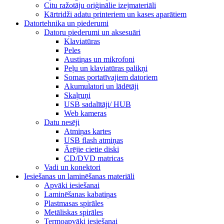
Citu ražotāju oriģinālie izejmateriāli
Kārtridži adatu printeriem un kases aparātiem
Datortehnika un piederumi
Datoru piederumi un aksesuāri
Klaviatūras
Peles
Austiņas un mikrofoni
Peļu un klaviatūras palikņi
Somas portatīvajiem datoriem
Akumulatori un lādētāji
Skaļruņi
USB sadalītāji/ HUB
Web kameras
Datu nesēji
Atmiņas kartes
USB flash atmiņas
Ārējie cietie diski
CD/DVD matricas
Vadi un konektori
Iesiešanas un laminēšanas materiāli
Apvāki iesiešanai
Laminēšanas kabatiņas
Plastmasas spirāles
Metāliskas spirāles
Termoapvāki iesiešanai