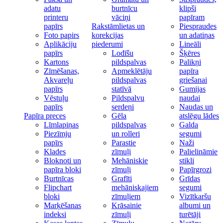
adatu
burtnīcu
klipši
printeru
vāciņi
papīram
papīrs
Rakstāmlietas un
Piespraudes
Foto papirs
korekcijas
un adatiņas
Aplikāciju
piederumi
Lineāli
papīrs
Lodīšu
Šķēres
Kartons
pildspalvas
Palikņi
Zīmēšanas,
Apmeklētāju
papīra
Akvareļu
pildspalvas
griešanai
papīrs
statīvā
Gumijas
Vēstuļu
Pildspalvu
naudai
papīrs
serdeņi
Naudas un
Papīra preces
Gēla
atslēgu lādes
Līmlapiņas
pildspalvas
Galda
Piezīmju
un rolleri
segumi
papīrs
Parastie
Naži
Klades
zīmuļi
Palielināmie
Bloknoti un
Mehāniskie
stikli
papīra bloki
zīmuļi
Papīrgrozi
Burtnīcas
Grafīti
Grīdas
Flipchart
mehāniskajiem
segumi
bloki
zīmuļiem
Vizītkaršu
Marķēšanas
Krāsainie
albumi un
indeksi
zīmuļi
turētāji