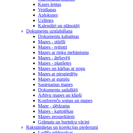
Kases lentas
Veidlapas
Aploksnes
Uzlīmes
Kalendāri un plānotāji
Dokumentu uzglabāšana
Dokumentu kabatiņas
Mapes - stūrīši
Mapes - reģistri
Mapes ar riņķu mehānismu
Mapes - ātršuvēji
Mapes - planšetes
Mapes un kārbas ar pogu
Mapes ar piespiedēju
Mapes ar gumiju
Sasienamas mapes
Dokumentu sadalītāji
Arhīvu mapes un klipši
Konforenču somas un mapes
Mape - slēdzama
Mapes - kartotēkas
Mapes prospektiem
Grāmatu un burtnīcu vāciņi
Rakstāmlietas un korekcijas piederumi
Lodīšu pildspalvas