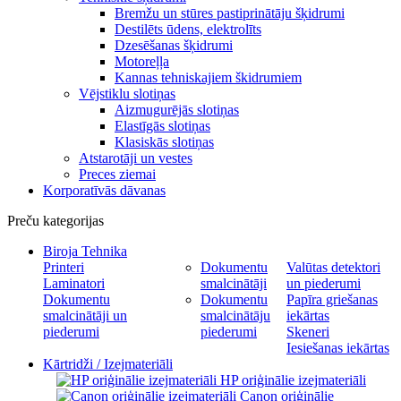
Bremžu un stūres pastiprinātāju šķidrumi
Destilēts ūdens, elektrolīts
Dzesēšanas šķidrumi
Motoreļļa
Kannas tehniskajiem škidrumiem
Vējstiklu slotiņas
Aizmugurējās slotiņas
Elastīgās slotiņas
Klasiskās slotiņas
Atstarotāji un vestes
Preces ziemai
Korporatīvās dāvanas
Preču kategorijas
Biroja Tehnika
Printeri
Dokumentu
Valūtas detektori
Laminatori
smalcinātāji
un piederumi
Dokumentu
Dokumentu
Papīra griešanas
smalcinātāji un
smalcinātāju
iekārtas
piederumi
piederumi
Skeneri
Iesiešanas iekārtas
Kārtridži / Izejmateriāli
HP oriģinālie izejmateriāli
Canon oriģinālie