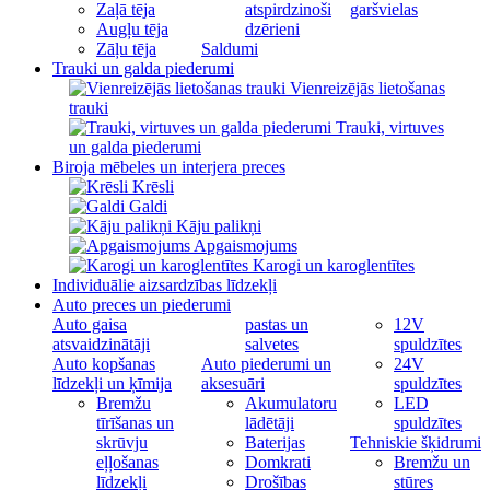
Zaļā tēja
atspirdzinoši
garšvielas
Augļu tēja
dzērieni
Zāļu tēja
Saldumi
Trauki un galda piederumi
Vienreizējās lietošanas
trauki
Trauki, virtuves
un galda piederumi
Biroja mēbeles un interjera preces
Krēsli
Galdi
Kāju palikņi
Apgaismojums
Karogi un karoglentītes
Individuālie aizsardzības līdzekļi
Auto preces un piederumi
Auto gaisa
pastas un
12V
atsvaidzinātāji
salvetes
spuldzītes
Auto kopšanas
Auto piederumi un
24V
līdzekļi un ķīmija
aksesuāri
spuldzītes
Bremžu
Akumulatoru
LED
tīrīšanas un
lādētāji
spuldzītes
skrūvju
Baterijas
Tehniskie šķidrumi
eļļošanas
Domkrati
Bremžu un
līdzekļi
Drošības
stūres