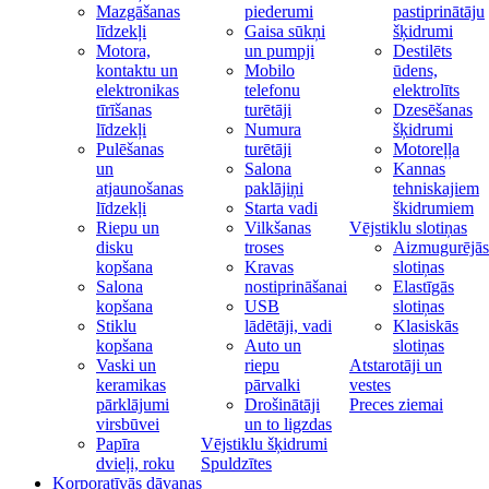
Mazgāšanas
piederumi
pastiprinātāju
līdzekļi
Gaisa sūkņi
šķidrumi
Motora,
un pumpji
Destilēts
kontaktu un
Mobilo
ūdens,
elektronikas
telefonu
elektrolīts
tīrīšanas
turētāji
Dzesēšanas
līdzekļi
Numura
šķidrumi
Pulēšanas
turētāji
Motoreļļa
un
Salona
Kannas
atjaunošanas
paklājiņi
tehniskajiem
līdzekļi
Starta vadi
škidrumiem
Riepu un
Vilkšanas
Vējstiklu slotiņas
disku
troses
Aizmugurējās
kopšana
Kravas
slotiņas
Salona
nostiprināšanai
Elastīgās
kopšana
USB
slotiņas
Stiklu
lādētāji, vadi
Klasiskās
kopšana
Auto un
slotiņas
Vaski un
riepu
Atstarotāji un
keramikas
pārvalki
vestes
pārklājumi
Drošinātāji
Preces ziemai
virsbūvei
un to ligzdas
Papīra
Vējstiklu šķidrumi
dvieļi, roku
Spuldzītes
Korporatīvās dāvanas