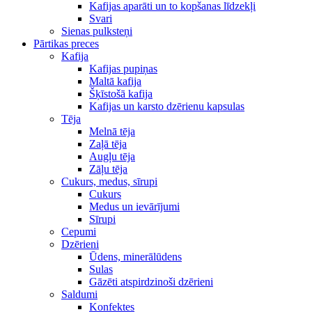
Kafijas aparāti un to kopšanas līdzekļi
Svari
Sienas pulksteņi
Pārtikas preces
Kafija
Kafijas pupiņas
Maltā kafija
Šķīstošā kafija
Kafijas un karsto dzērienu kapsulas
Tēja
Melnā tēja
Zaļā tēja
Augļu tēja
Zāļu tēja
Cukurs, medus, sīrupi
Cukurs
Medus un ievārījumi
Sīrupi
Cepumi
Dzērieni
Ūdens, minerālūdens
Sulas
Gāzēti atspirdzinoši dzērieni
Saldumi
Konfektes