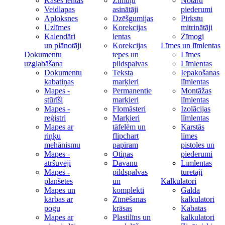
Kases lentas
Zīmuļu
Notāru
Veidlapas
asinātāji
piederumi
Aploksnes
Dzēšgumijas
Pirkstu
Uzlīmes
Korekcijas
mitrinātāji
Kalendāri
lentas
Zīmogi
un plānotāji
Korekcijas
Līmes un līmlentas
Dokumentu
tepes un
Līmes
uzglabāšana
pildspalvas
Līmlentas
Dokumentu
Teksta
Iepakošanas
kabatiņas
marķieri
līmlentas
Mapes -
Permanentie
Montāžas
stūrīši
marķieri
līmlentas
Mapes -
Flomāsteri
Izolācijas
reģistri
Marķieri
līmlentas
Mapes ar
tāfelēm un
Karstās
riņķu
flipchart
līmes
mehānismu
papīram
pistoles un
Mapes -
Otiņas
piederumi
ātršuvēji
Dāvanu
Līmlentas
Mapes -
pildspalvas
turētāji
planšetes
un
Kalkulatori
Mapes un
komplekti
Galda
kārbas ar
Zīmēšanas
kalkulatori
pogu
krāsas
Kabatas
Mapes ar
Plastilīns un
kalkulatori