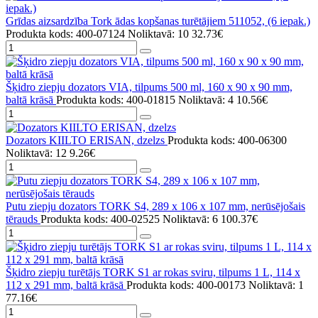
Grīdas aizsardzība Tork ādas kopšanas turētājiem 511052, (6 iepak.)
Produkta kods: 400-07124
Noliktavā: 10
32.73€
Šķidro ziepju dozators VIA, tilpums 500 ml, 160 x 90 x 90 mm,
baltā krāsā
Produkta kods: 400-01815
Noliktavā: 4
10.56€
Dozators KIILTO ERISAN, dzelzs
Produkta kods: 400-06300
Noliktavā: 12
9.26€
Putu ziepju dozators TORK S4, 289 x 106 x 107 mm, nerūsējošais
tērauds
Produkta kods: 400-02525
Noliktavā: 6
100.37€
Šķidro ziepju turētājs TORK S1 ar rokas sviru, tilpums 1 L, 114 x
112 x 291 mm, baltā krāsā
Produkta kods: 400-00173
Noliktavā: 1
77.16€