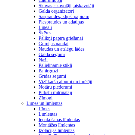
Caurumotāji
Skavas, skavotāji, atskavotāji
Galda organizatori
Saspraudes, klipši papīram
Piespraudes un adatiņas
Lineāli
Šķēres
Palikņi papīra griešanai
Gumijas naudai
Naudas un atslēgu lādes
Galda segumi
Naži
Palielināmie stikli
Papīrgrozi
Grīdas segumi
Vizītkaršu albumi un turētāji
Notāru piederumi
Pirkstu mitrinātāji
Zīmogi
Līmes un līmlentas
Līmes
Līmlentas
Iepakošanas līmlentas
Montāžas līmlentas
Izolācijas līmlentas