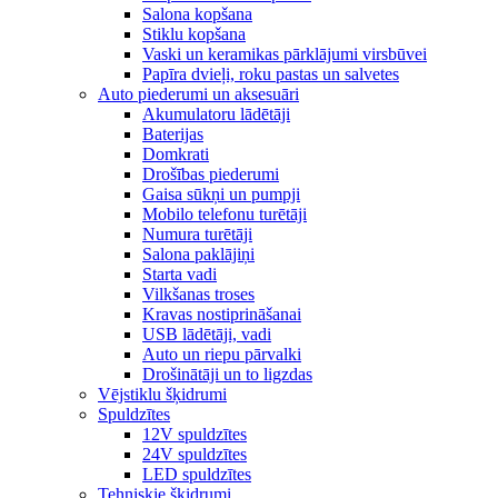
Salona kopšana
Stiklu kopšana
Vaski un keramikas pārklājumi virsbūvei
Papīra dvieļi, roku pastas un salvetes
Auto piederumi un aksesuāri
Akumulatoru lādētāji
Baterijas
Domkrati
Drošības piederumi
Gaisa sūkņi un pumpji
Mobilo telefonu turētāji
Numura turētāji
Salona paklājiņi
Starta vadi
Vilkšanas troses
Kravas nostiprināšanai
USB lādētāji, vadi
Auto un riepu pārvalki
Drošinātāji un to ligzdas
Vējstiklu šķidrumi
Spuldzītes
12V spuldzītes
24V spuldzītes
LED spuldzītes
Tehniskie šķidrumi