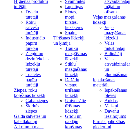
Higiēnas produktu
Švammītes
atsvaidzinātāj
turētāji
Lupatiņas
mājai un
Dvieļu
Slotas,
ofisam
turētāji
mopi,
Veļas mazgāšanas
Roku
birstes,
līdzekļi
salvešu
liekšķeres
Veļas
turētāji
Spaiņi
mazgāšanas
Industriālo
Tīrīšanas līdzekļi
līdzekļi
papīru
un ķīmija
Veļas
turētāji
Trauku
mīkstinātāji
Ziepju un
mazgāšanas
Balinātāji
dezinfekcijas
līdzekļi
Veļas
līdzekļu
Stiklu
atsvaidzināša
turētāji
mazgāšanas
un
Tualetes
līdzekļi
gludināšanai
papīra
Dažādu
Iepakošanas
turētāji
virsmu
materiāli
Ziepes, roku
tīrīšanas
Iepakošanas
kopšanas līdzekļi
līdzekļi
plēves
Gabalziepes
Universālie
Auklas
Šķidrās
tīrīšanas
Maisiņi
ziepes
līdzekļi
Dāvanu
Galda salvetes un
Grīdu un
iesaiņojums
kabatlakatiņi
paklāju
Pirmās palīdzības
Atkritumu maisi
kopšanas
piederumi