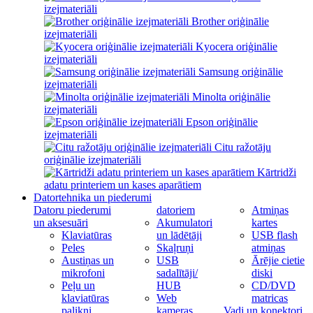
izejmateriāli
Brother oriģinālie
izejmateriāli
Kyocera oriģinālie
izejmateriāli
Samsung oriģinālie
izejmateriāli
Minolta oriģinālie
izejmateriāli
Epson oriģinālie
izejmateriāli
Citu ražotāju
oriģinālie izejmateriāli
Kārtridži
adatu printeriem un kases aparātiem
Datortehnika un piederumi
Datoru piederumi
datoriem
Atmiņas
un aksesuāri
Akumulatori
kartes
Klaviatūras
un lādētāji
USB flash
Peles
Skaļruņi
atmiņas
Austiņas un
USB
Ārējie cietie
mikrofoni
sadalītāji/
diski
Peļu un
HUB
CD/DVD
klaviatūras
Web
matricas
palikņi
kameras
Vadi un konektori