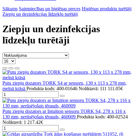
Sākums
Saimniecības un higiēnas preces
Higiēnas produktu turētāji
Ziepju un dezinfekcijas līdzekļu turētāji
Ziepju un dezinfekcijas
līdzekļu turētāji
Putu ziepju dozators TORK S4 ar sensoru, 130 x 113 x 278 mm,
melnā krāsā
Produkta kods: 400-01646
Noliktavā: 111
111.05€
Putu ziepju dozators ar Intuition sensoru TORK S4, 278 x 116 x
130 mm, nerūsējošais tērauds, 460009
Produkta kods: 400-02524
Noliktavā: 1
217.42€