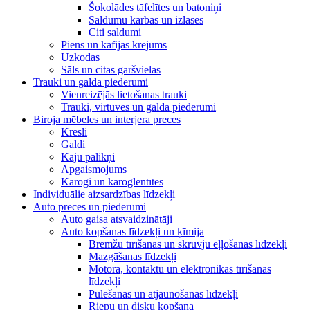
Šokolādes tāfelītes un batoniņi
Saldumu kārbas un izlases
Citi saldumi
Piens un kafijas krējums
Uzkodas
Sāls un citas garšvielas
Trauki un galda piederumi
Vienreizējās lietošanas trauki
Trauki, virtuves un galda piederumi
Biroja mēbeles un interjera preces
Krēsli
Galdi
Kāju palikņi
Apgaismojums
Karogi un karoglentītes
Individuālie aizsardzības līdzekļi
Auto preces un piederumi
Auto gaisa atsvaidzinātāji
Auto kopšanas līdzekļi un ķīmija
Bremžu tīrīšanas un skrūvju eļļošanas līdzekļi
Mazgāšanas līdzekļi
Motora, kontaktu un elektronikas tīrīšanas
līdzekļi
Pulēšanas un atjaunošanas līdzekļi
Riepu un disku kopšana