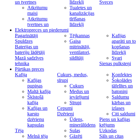
un tvertnes
līdzekļi
Sveces
Atkritumu
Tualetes un
maisi
kanalizācijas
Atkritumu
tīrīšanas
tvertnes un
līdzekļi
Elektropreces un piederumi
Pagarinātāji
Tējkannas
Kafijas
Spuldzes
Gaisa
aparāti un to
Baterijas un
mitrinātāji,
kopšanas
bateriju lādētāji
ventilatori,
līdzekļi
Mazā sadzīves
sildītāji
Svari
tehnika
Sienas pulksteņi
Pārtikas preces
Kafija
Cukurs, medus,
Konfektes
Kafijas
sīrupi
Šokolādes
pupiņas
Cukurs
tāfelītes un
Maltā kafija
Medus un
batoniņi
Šķīstošā
ievārījumi
Saldumu
kafija
Sīrupi
kārbas un
Kafijas un
Cepumi
izlases
karsto
Dzērieni
Citi saldumi
dzērienu
Ūdens,
Piens un kafijas
kapsulas
minerālūdens
krējums
Tēja
Sulas
Uzkodas
Melnā tēja
Gāzēti
Sāls un citas