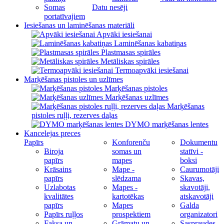
Somas
Datu nesēji
portatīvajiem
Iesiešanas un laminēšanas materiāli
Apvāki iesiešanai
Laminēšanas kabatiņas
Plastmasas spirāles
Metāliskas spirāles
Termoapvāki iesiešanai
Marķēšanas pistoles un uzlīmes
Marķēšanas pistoles
Marķēšanas uzlīmes
Marķēšanas
pistoles ruļļi, rezerves daļas
DYMO marķēšanas lentes
Kancelejas preces
Papīrs
Konforenču
Dokumentu
Biroja
somas un
statīvi -
papīrs
mapes
boksi
Krāsains
Mape -
Caurumotāji
papīrs
slēdzama
Skavas,
Uzlabotas
Mapes -
skavotāji,
kvalitātes
kartotēkas
atskavotāji
papīrs
Mapes
Galda
Papīrs ruļļos
prospektiem
organizatori
Faksa un
Grāmatu un
Saspraudes,