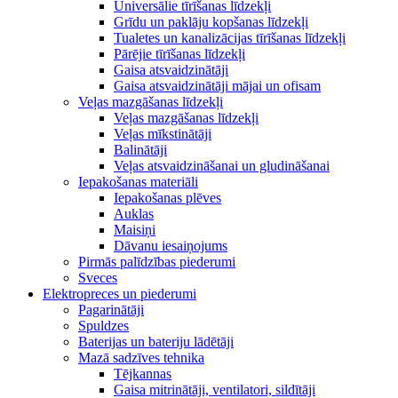
Universālie tīrīšanas līdzekļi
Grīdu un paklāju kopšanas līdzekļi
Tualetes un kanalizācijas tīrīšanas līdzekļi
Pārējie tīrīšanas līdzekļi
Gaisa atsvaidzinātāji
Gaisa atsvaidzinātāji mājai un ofisam
Veļas mazgāšanas līdzekļi
Veļas mazgāšanas līdzekļi
Veļas mīkstinātāji
Balinātāji
Veļas atsvaidzināšanai un gludināšanai
Iepakošanas materiāli
Iepakošanas plēves
Auklas
Maisiņi
Dāvanu iesaiņojums
Pirmās palīdzības piederumi
Sveces
Elektropreces un piederumi
Pagarinātāji
Spuldzes
Baterijas un bateriju lādētāji
Mazā sadzīves tehnika
Tējkannas
Gaisa mitrinātāji, ventilatori, sildītāji