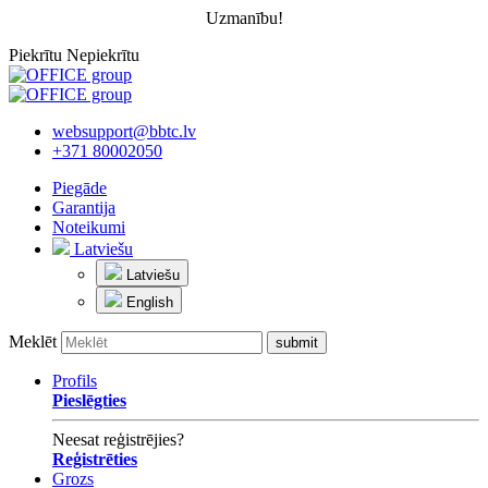
Uzmanību!
Piekrītu
Nepiekrītu
websupport@bbtc.lv
+371 80002050
Piegāde
Garantija
Noteikumi
Latviešu
Latviešu
English
Meklēt
Profils
Pieslēgties
Neesat reģistrējies?
Reģistrēties
Grozs