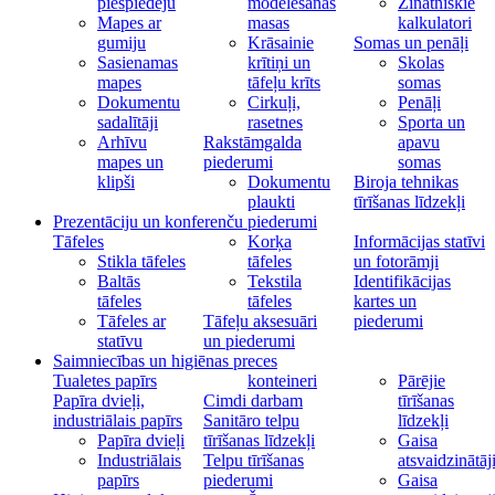
piespiedēju
modelēšanas
Zinātniskie
Mapes ar
masas
kalkulatori
gumiju
Krāsainie
Somas un penāļi
Sasienamas
krītiņi un
Skolas
mapes
tāfeļu krīts
somas
Dokumentu
Cirkuļi,
Penāļi
sadalītāji
rasetnes
Sporta un
Arhīvu
Rakstāmgalda
apavu
mapes un
piederumi
somas
klipši
Dokumentu
Biroja tehnikas
plaukti
tīrīšanas līdzekļi
Prezentāciju un konferenču piederumi
Tāfeles
Korķa
Informācijas statīvi
Stikla tāfeles
tāfeles
un fotorāmji
Baltās
Tekstila
Identifikācijas
tāfeles
tāfeles
kartes un
Tāfeles ar
Tāfeļu aksesuāri
piederumi
statīvu
un piederumi
Saimniecības un higiēnas preces
Tualetes papīrs
konteineri
Pārējie
Papīra dvieļi,
Cimdi darbam
tīrīšanas
industriālais papīrs
Sanitāro telpu
līdzekļi
Papīra dvieļi
tīrīšanas līdzekļi
Gaisa
Industriālais
Telpu tīrīšanas
atsvaidzinātāj
papīrs
piederumi
Gaisa