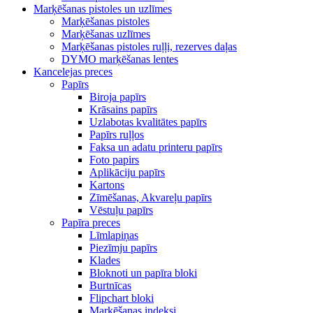
Marķēšanas pistoles un uzlīmes
Marķēšanas pistoles
Marķēšanas uzlīmes
Marķēšanas pistoles ruļļi, rezerves daļas
DYMO marķēšanas lentes
Kancelejas preces
Papīrs
Biroja papīrs
Krāsains papīrs
Uzlabotas kvalitātes papīrs
Papīrs ruļļos
Faksa un adatu printeru papīrs
Foto papirs
Aplikāciju papīrs
Kartons
Zīmēšanas, Akvareļu papīrs
Vēstuļu papīrs
Papīra preces
Līmlapiņas
Piezīmju papīrs
Klades
Bloknoti un papīra bloki
Burtnīcas
Flipchart bloki
Marķēšanas indeksi