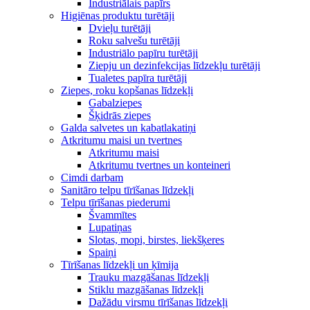
Industriālais papīrs
Higiēnas produktu turētāji
Dvieļu turētāji
Roku salvešu turētāji
Industriālo papīru turētāji
Ziepju un dezinfekcijas līdzekļu turētāji
Tualetes papīra turētāji
Ziepes, roku kopšanas līdzekļi
Gabalziepes
Šķidrās ziepes
Galda salvetes un kabatlakatiņi
Atkritumu maisi un tvertnes
Atkritumu maisi
Atkritumu tvertnes un konteineri
Cimdi darbam
Sanitāro telpu tīrīšanas līdzekļi
Telpu tīrīšanas piederumi
Švammītes
Lupatiņas
Slotas, mopi, birstes, liekšķeres
Spaiņi
Tīrīšanas līdzekļi un ķīmija
Trauku mazgāšanas līdzekļi
Stiklu mazgāšanas līdzekļi
Dažādu virsmu tīrīšanas līdzekļi