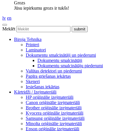
Grozs
Jūsu iepirkumu grozs ir tukšs!
lv
en
Meklēt
Biroja Tehnika
Printeri
Laminatori
Dokumentu smalcinātāji un piederumi
Dokumentu smalcinātāji
Dokumentu smalcinātāju piederumi
Valūtas detektori un piederumi
Papīra griešanas iekārtas
Skeneri
Iesiešanas iekārtas
Kārtridži / Izejmateriāli
HP oriģinālie izejmateriāli
Canon oriģinālie izejmateriāli
Brother oriģinālie izejmateriāli
Kyocera oriģinālie izejmateriāli
Samsung oriģinālie izejmateriāli
Minolta oriģinālie izejmateriāli
Epson oriģinālie izejmateriāli