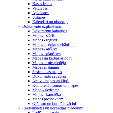
Kases lentas
Veidlapas
Aploksnes
Uzlīmes
Kalendāri un plānotāji
Dokumentu uzglabāšana
Dokumentu kabatiņas
Mapes - stūrīši
Mapes - reģistri
Mapes ar riņķu mehānismu
Mapes - ātršuvēji
Mapes - planšetes
Mapes un kārbas ar pogu
Mapes ar piespiedēju
Mapes ar gumiju
Sasienamas mapes
Dokumentu sadalītāji
Arhīvu mapes un klipši
Konforenču somas un mapes
Mape - slēdzama
Mapes - kartotēkas
Mapes prospektiem
Grāmatu un burtnīcu vāciņi
Rakstāmlietas un korekcijas piederumi
Lodīšu pildspalvas