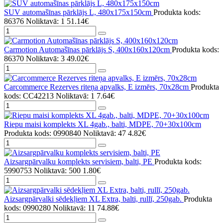
SUV automašīnas pārklājs L, 480x175x150cm
Produkta kods:
86376
Noliktavā: 1
51.14€
Carmotion Automašīnas pārklājs S, 400x160x120cm
Produkta kods:
86370
Noliktavā: 3
49.02€
Carcommerce Rezerves riteņa apvalks, E izmērs, 70x28cm
Produkta
kods: CC42213
Noliktavā: 1
7.64€
Riepu maisi komplekts XL 4gab., balti, MDPE, 70+30x100cm
Produkta kods: 0990840
Noliktavā: 47
4.82€
Aizsargpārvalku komplekts servisiem, balti, PE
Produkta kods:
5990753
Noliktavā: 500
1.80€
Aizsargpārvalki sēdekļiem XL Extra, balti, rullī, 250gab.
Produkta
kods: 0990280
Noliktavā: 11
74.88€