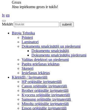
Grozs
Jūsu iepirkumu grozs ir tukšs!
lv
en
Meklēt
Biroja Tehnika
Printeri
Laminatori
Dokumentu smalcinātāji un piederumi
Dokumentu smalcinātāji
Dokumentu smalcinātāju piederumi
Valūtas detektori un piederumi
Papīra griešanas iekārtas
Skeneri
Iesiešanas iekārtas
Kārtridži / Izejmateriāli
HP oriģinālie izejmateriāli
Canon oriģinālie izejmateriāli
Brother oriģinālie izejmateriāli
Kyocera oriģinālie izejmateriāli
Samsung oriģinālie izejmateriāli
Minolta oriģinālie izejmateriāli
Epson oriģinālie izejmateriāli