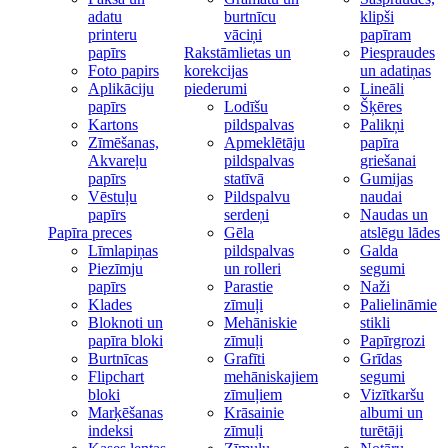
adatu
burtnīcu
klipši
printeru
vāciņi
papīram
papīrs
Rakstāmlietas un
Piespraudes
Foto papirs
korekcijas
un adatiņas
Aplikāciju
piederumi
Lineāli
papīrs
Lodīšu
Šķēres
Kartons
pildspalvas
Palikņi
Zīmēšanas,
Apmeklētāju
papīra
Akvareļu
pildspalvas
griešanai
papīrs
statīvā
Gumijas
Vēstuļu
Pildspalvu
naudai
papīrs
serdeņi
Naudas un
Papīra preces
Gēla
atslēgu lādes
Līmlapiņas
pildspalvas
Galda
Piezīmju
un rolleri
segumi
papīrs
Parastie
Naži
Klades
zīmuļi
Palielināmie
Bloknoti un
Mehāniskie
stikli
papīra bloki
zīmuļi
Papīrgrozi
Burtnīcas
Grafīti
Grīdas
Flipchart
mehāniskajiem
segumi
bloki
zīmuļiem
Vizītkaršu
Marķēšanas
Krāsainie
albumi un
indeksi
zīmuļi
turētāji