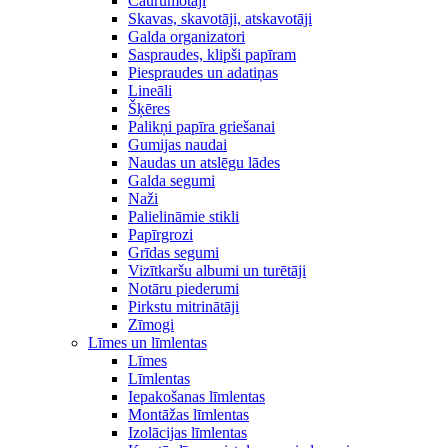
Caurumotāji
Skavas, skavotāji, atskavotāji
Galda organizatori
Saspraudes, klipši papīram
Piespraudes un adatiņas
Lineāli
Šķēres
Palikņi papīra griešanai
Gumijas naudai
Naudas un atslēgu lādes
Galda segumi
Naži
Palielināmie stikli
Papīrgrozi
Grīdas segumi
Vizītkaršu albumi un turētāji
Notāru piederumi
Pirkstu mitrinātāji
Zīmogi
Līmes un līmlentas
Līmes
Līmlentas
Iepakošanas līmlentas
Montāžas līmlentas
Izolācijas līmlentas