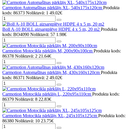
Carmotion Automašīnas pārklājs XL, 540x175x120cm
Produkta
kods: 86373
Noliktavā: 1
49.02€
Boll A-10 BOLL aizsargplēve HDPE 4 x 5 m, 20 m2
Produkta
kods: BO4090
Noliktavā: 57
1.98€
Carmotion Motocikla pārklājs M, 200x90x100cm
Produkta kods:
86378
Noliktavā: 2
21.64€
Carmotion Automašīnas pārklājs M, 430x160x120cm
Produkta
kods: 86371
Noliktavā: 2
49.02€
Carmotion Motocikla pārklājs L, 220x95x110cm
Produkta kods:
86379
Noliktavā: 8
22.83€
Carmotion Motocikla pārklājs XL, 245x105x125cm
Produkta kods:
86380
Noliktavā: 10
23.75€