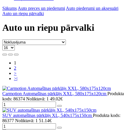
Sākums
Auto preces un piederumi
Auto piederumi un aksesuāri
Auto un riepu pārvalki
Auto un riepu pārvalki
1
2
>
>|
Carmotion Automašīnas pārklājs XXL, 580x175x120cm
Produkta
kods: 86374
Noliktavā: 1
49.02€
SUV automašīnas pārklājs XL, 540x175x150cm
Produkta kods:
86377
Noliktavā: 1
51.14€