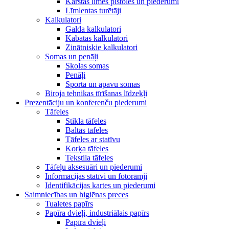
Karstās līmes pistoles un piederumi
Līmlentas turētāji
Kalkulatori
Galda kalkulatori
Kabatas kalkulatori
Zinātniskie kalkulatori
Somas un penāļi
Skolas somas
Penāļi
Sporta un apavu somas
Biroja tehnikas tīrīšanas līdzekļi
Prezentāciju un konferenču piederumi
Tāfeles
Stikla tāfeles
Baltās tāfeles
Tāfeles ar statīvu
Korķa tāfeles
Tekstila tāfeles
Tāfeļu aksesuāri un piederumi
Informācijas statīvi un fotorāmji
Identifikācijas kartes un piederumi
Saimniecības un higiēnas preces
Tualetes papīrs
Papīra dvieļi, industriālais papīrs
Papīra dvieļi