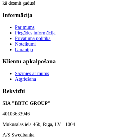
kā desmit gadus!
Informācija
Par mums
Piegādes informācija
Privātuma politika
Noteikumi
Garantija
Klientu apkalpošana
Sazinies ar mums
Atgriešana
Rekvizīti
SIA "BBTC GROUP"
40103633946
Mūkusalas iela 46b, Rīga, LV - 1004
A/S Swedbanka