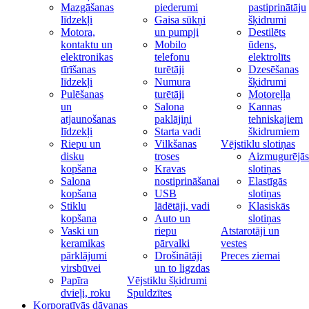
Mazgāšanas
piederumi
pastiprinātāju
līdzekļi
Gaisa sūkņi
šķidrumi
Motora,
un pumpji
Destilēts
kontaktu un
Mobilo
ūdens,
elektronikas
telefonu
elektrolīts
tīrīšanas
turētāji
Dzesēšanas
līdzekļi
Numura
šķidrumi
Pulēšanas
turētāji
Motoreļļa
un
Salona
Kannas
atjaunošanas
paklājiņi
tehniskajiem
līdzekļi
Starta vadi
škidrumiem
Riepu un
Vilkšanas
Vējstiklu slotiņas
disku
troses
Aizmugurējās
kopšana
Kravas
slotiņas
Salona
nostiprināšanai
Elastīgās
kopšana
USB
slotiņas
Stiklu
lādētāji, vadi
Klasiskās
kopšana
Auto un
slotiņas
Vaski un
riepu
Atstarotāji un
keramikas
pārvalki
vestes
pārklājumi
Drošinātāji
Preces ziemai
virsbūvei
un to ligzdas
Papīra
Vējstiklu šķidrumi
dvieļi, roku
Spuldzītes
Korporatīvās dāvanas