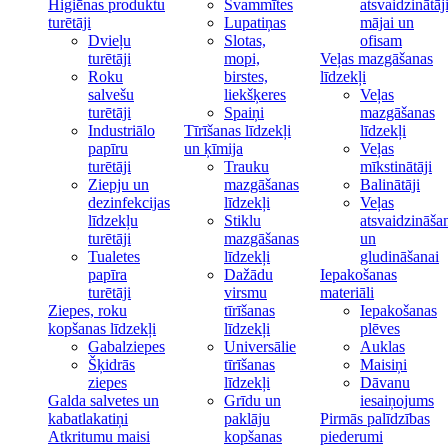
Higiēnas produktu
Švammītes
atsvaidzinātāj
turētāji
Lupatiņas
mājai un
Dvieļu
Slotas,
ofisam
turētāji
mopi,
Veļas mazgāšanas
Roku
birstes,
līdzekļi
salvešu
liekšķeres
Veļas
turētāji
Spaiņi
mazgāšanas
Industriālo
Tīrīšanas līdzekļi
līdzekļi
papīru
un ķīmija
Veļas
turētāji
Trauku
mīkstinātāji
Ziepju un
mazgāšanas
Balinātāji
dezinfekcijas
līdzekļi
Veļas
līdzekļu
Stiklu
atsvaidzināša
turētāji
mazgāšanas
un
Tualetes
līdzekļi
gludināšanai
papīra
Dažādu
Iepakošanas
turētāji
virsmu
materiāli
Ziepes, roku
tīrīšanas
Iepakošanas
kopšanas līdzekļi
līdzekļi
plēves
Gabalziepes
Universālie
Auklas
Šķidrās
tīrīšanas
Maisiņi
ziepes
līdzekļi
Dāvanu
Galda salvetes un
Grīdu un
iesaiņojums
kabatlakatiņi
paklāju
Pirmās palīdzības
Atkritumu maisi
kopšanas
piederumi