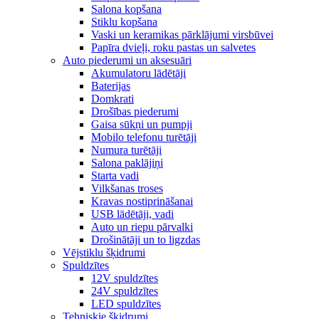
Salona kopšana
Stiklu kopšana
Vaski un keramikas pārklājumi virsbūvei
Papīra dvieļi, roku pastas un salvetes
Auto piederumi un aksesuāri
Akumulatoru lādētāji
Baterijas
Domkrati
Drošības piederumi
Gaisa sūkņi un pumpji
Mobilo telefonu turētāji
Numura turētāji
Salona paklājiņi
Starta vadi
Vilkšanas troses
Kravas nostiprināšanai
USB lādētāji, vadi
Auto un riepu pārvalki
Drošinātāji un to ligzdas
Vējstiklu šķidrumi
Spuldzītes
12V spuldzītes
24V spuldzītes
LED spuldzītes
Tehniskie šķidrumi