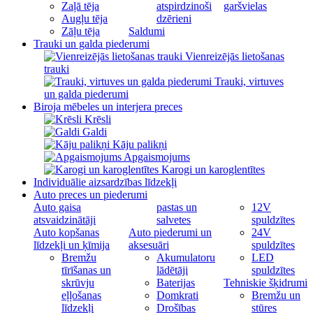
Zaļā tēja
atspirdzinoši
garšvielas
Augļu tēja
dzērieni
Zāļu tēja
Saldumi
Trauki un galda piederumi
Vienreizējās lietošanas
trauki
Trauki, virtuves
un galda piederumi
Biroja mēbeles un interjera preces
Krēsli
Galdi
Kāju palikņi
Apgaismojums
Karogi un karoglentītes
Individuālie aizsardzības līdzekļi
Auto preces un piederumi
Auto gaisa
pastas un
12V
atsvaidzinātāji
salvetes
spuldzītes
Auto kopšanas
Auto piederumi un
24V
līdzekļi un ķīmija
aksesuāri
spuldzītes
Bremžu
Akumulatoru
LED
tīrīšanas un
lādētāji
spuldzītes
skrūvju
Baterijas
Tehniskie šķidrumi
eļļošanas
Domkrati
Bremžu un
līdzekļi
Drošības
stūres