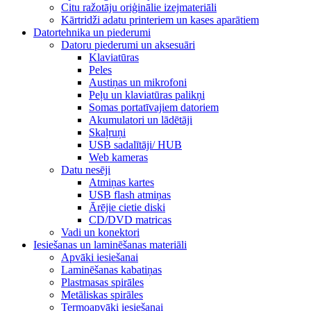
Citu ražotāju oriģinālie izejmateriāli
Kārtridži adatu printeriem un kases aparātiem
Datortehnika un piederumi
Datoru piederumi un aksesuāri
Klaviatūras
Peles
Austiņas un mikrofoni
Peļu un klaviatūras palikņi
Somas portatīvajiem datoriem
Akumulatori un lādētāji
Skaļruņi
USB sadalītāji/ HUB
Web kameras
Datu nesēji
Atmiņas kartes
USB flash atmiņas
Ārējie cietie diski
CD/DVD matricas
Vadi un konektori
Iesiešanas un laminēšanas materiāli
Apvāki iesiešanai
Laminēšanas kabatiņas
Plastmasas spirāles
Metāliskas spirāles
Termoapvāki iesiešanai