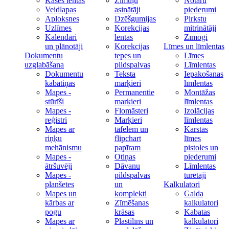
Kases lentas
Zīmuļu
Notāru
Veidlapas
asinātāji
piederumi
Aploksnes
Dzēšgumijas
Pirkstu
Uzlīmes
Korekcijas
mitrinātāji
Kalendāri
lentas
Zīmogi
un plānotāji
Korekcijas
Līmes un līmlentas
Dokumentu
tepes un
Līmes
uzglabāšana
pildspalvas
Līmlentas
Dokumentu
Teksta
Iepakošanas
kabatiņas
marķieri
līmlentas
Mapes -
Permanentie
Montāžas
stūrīši
marķieri
līmlentas
Mapes -
Flomāsteri
Izolācijas
reģistri
Marķieri
līmlentas
Mapes ar
tāfelēm un
Karstās
riņķu
flipchart
līmes
mehānismu
papīram
pistoles un
Mapes -
Otiņas
piederumi
ātršuvēji
Dāvanu
Līmlentas
Mapes -
pildspalvas
turētāji
planšetes
un
Kalkulatori
Mapes un
komplekti
Galda
kārbas ar
Zīmēšanas
kalkulatori
pogu
krāsas
Kabatas
Mapes ar
Plastilīns un
kalkulatori