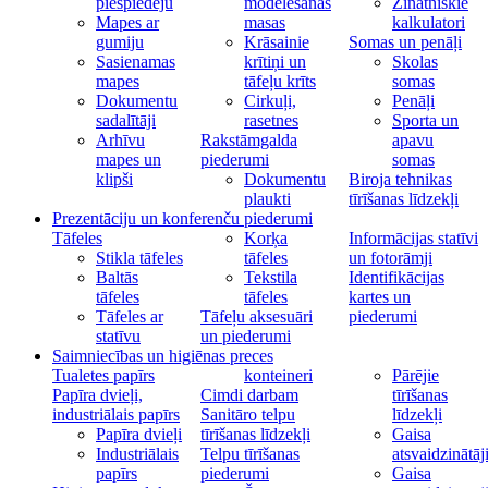
piespiedēju
modelēšanas
Zinātniskie
Mapes ar
masas
kalkulatori
gumiju
Krāsainie
Somas un penāļi
Sasienamas
krītiņi un
Skolas
mapes
tāfeļu krīts
somas
Dokumentu
Cirkuļi,
Penāļi
sadalītāji
rasetnes
Sporta un
Arhīvu
Rakstāmgalda
apavu
mapes un
piederumi
somas
klipši
Dokumentu
Biroja tehnikas
plaukti
tīrīšanas līdzekļi
Prezentāciju un konferenču piederumi
Tāfeles
Korķa
Informācijas statīvi
Stikla tāfeles
tāfeles
un fotorāmji
Baltās
Tekstila
Identifikācijas
tāfeles
tāfeles
kartes un
Tāfeles ar
Tāfeļu aksesuāri
piederumi
statīvu
un piederumi
Saimniecības un higiēnas preces
Tualetes papīrs
konteineri
Pārējie
Papīra dvieļi,
Cimdi darbam
tīrīšanas
industriālais papīrs
Sanitāro telpu
līdzekļi
Papīra dvieļi
tīrīšanas līdzekļi
Gaisa
Industriālais
Telpu tīrīšanas
atsvaidzinātāj
papīrs
piederumi
Gaisa