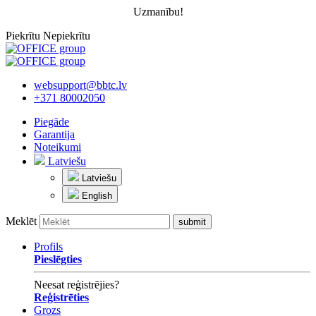
Uzmanību!
Piekrītu
Nepiekrītu
websupport@bbtc.lv
+371 80002050
Piegāde
Garantija
Noteikumi
Latviešu
Latviešu
English
Meklēt
Profils
Pieslēgties
Neesat reģistrējies?
Reģistrēties
Grozs