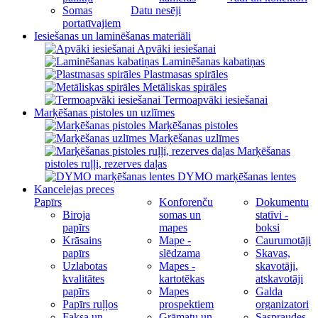
Somas
Datu nesēji
portatīvajiem
Iesiešanas un laminēšanas materiāli
Apvāki iesiešanai
Laminēšanas kabatiņas
Plastmasas spirāles
Metāliskas spirāles
Termoapvāki iesiešanai
Marķēšanas pistoles un uzlīmes
Marķēšanas pistoles
Marķēšanas uzlīmes
Marķēšanas
pistoles ruļļi, rezerves daļas
DYMO marķēšanas lentes
Kancelejas preces
Papīrs
Konforenču
Dokumentu
Biroja
somas un
statīvi -
papīrs
mapes
boksi
Krāsains
Mape -
Caurumotāji
papīrs
slēdzama
Skavas,
Uzlabotas
Mapes -
skavotāji,
kvalitātes
kartotēkas
atskavotāji
papīrs
Mapes
Galda
Papīrs ruļļos
prospektiem
organizatori
Faksa un
Grāmatu un
Saspraudes,