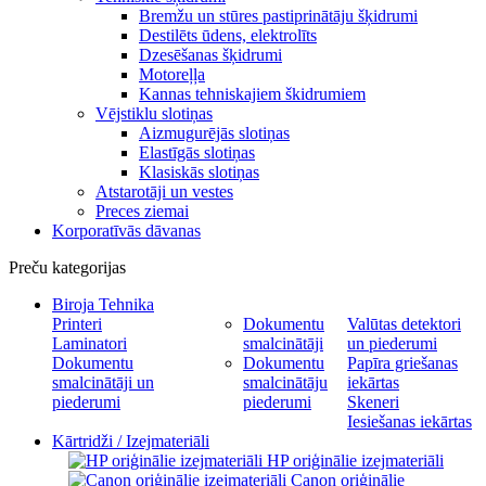
Bremžu un stūres pastiprinātāju šķidrumi
Destilēts ūdens, elektrolīts
Dzesēšanas šķidrumi
Motoreļļa
Kannas tehniskajiem škidrumiem
Vējstiklu slotiņas
Aizmugurējās slotiņas
Elastīgās slotiņas
Klasiskās slotiņas
Atstarotāji un vestes
Preces ziemai
Korporatīvās dāvanas
Preču kategorijas
Biroja Tehnika
Printeri
Dokumentu
Valūtas detektori
Laminatori
smalcinātāji
un piederumi
Dokumentu
Dokumentu
Papīra griešanas
smalcinātāji un
smalcinātāju
iekārtas
piederumi
piederumi
Skeneri
Iesiešanas iekārtas
Kārtridži / Izejmateriāli
HP oriģinālie izejmateriāli
Canon oriģinālie