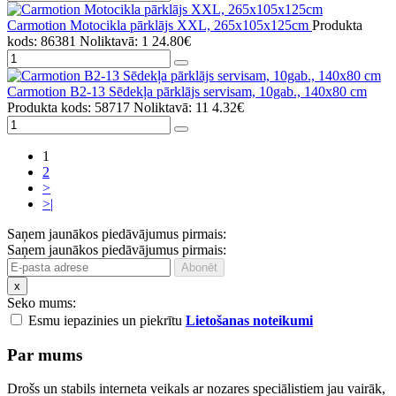
Carmotion Motocikla pārklājs XXL, 265x105x125cm
Produkta
kods: 86381
Noliktavā: 1
24.80€
Carmotion B2-13 Sēdekļa pārklājs servisam, 10gab., 140x80 cm
Produkta kods: 58717
Noliktavā: 11
4.32€
1
2
>
>|
Saņem jaunākos piedāvājumus pirmais:
Saņem jaunākos piedāvājumus pirmais:
x
Seko mums:
Esmu iepazinies un piekrītu
Lietošanas noteikumi
Par mums
Drošs un stabils interneta veikals ar nozares speciālistiem jau vairāk,