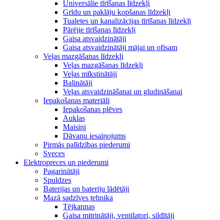
Universālie tīrīšanas līdzekļi
Grīdu un paklāju kopšanas līdzekļi
Tualetes un kanalizācijas tīrīšanas līdzekļi
Pārējie tīrīšanas līdzekļi
Gaisa atsvaidzinātāji
Gaisa atsvaidzinātāji mājai un ofisam
Veļas mazgāšanas līdzekļi
Veļas mazgāšanas līdzekļi
Veļas mīkstinātāji
Balinātāji
Veļas atsvaidzināšanai un gludināšanai
Iepakošanas materiāli
Iepakošanas plēves
Auklas
Maisiņi
Dāvanu iesaiņojums
Pirmās palīdzības piederumi
Sveces
Elektropreces un piederumi
Pagarinātāji
Spuldzes
Baterijas un bateriju lādētāji
Mazā sadzīves tehnika
Tējkannas
Gaisa mitrinātāji, ventilatori, sildītāji