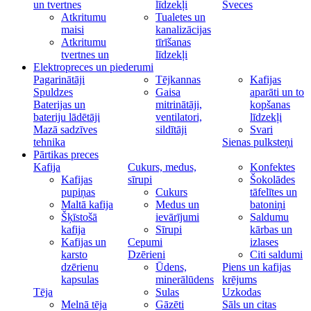
un tvertnes
līdzekļi
Sveces
Atkritumu
Tualetes un
maisi
kanalizācijas
Atkritumu
tīrīšanas
tvertnes un
līdzekļi
Elektropreces un piederumi
Pagarinātāji
Tējkannas
Kafijas
Spuldzes
Gaisa
aparāti un to
Baterijas un
mitrinātāji,
kopšanas
bateriju lādētāji
ventilatori,
līdzekļi
Mazā sadzīves
sildītāji
Svari
tehnika
Sienas pulksteņi
Pārtikas preces
Kafija
Cukurs, medus,
Konfektes
Kafijas
sīrupi
Šokolādes
pupiņas
Cukurs
tāfelītes un
Maltā kafija
Medus un
batoniņi
Šķīstošā
ievārījumi
Saldumu
kafija
Sīrupi
kārbas un
Kafijas un
Cepumi
izlases
karsto
Dzērieni
Citi saldumi
dzērienu
Ūdens,
Piens un kafijas
kapsulas
minerālūdens
krējums
Tēja
Sulas
Uzkodas
Melnā tēja
Gāzēti
Sāls un citas