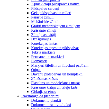
Apmeklētāju pildspalvas statīvā
Pildspalvu serdeņi
Gēla pildspalvas un rolleri
Parastie zīmuļi
Mehāniskie zīmuļi
Grafīti mehāniskajiem zīmuļiem
Krāsainie zīmuļi
Zīmuļu asinātāji
Dzēšgumijas
Korekcijas lentas
Korekcijas tepes un pildspalvas
Teksta marķieri
Permanentie marķieri
Flomāsteri
Marķieri tāfelēm un flipchart papīram
Otiņas
Dāvanu pildspalvas un komplekti
Zīmēšanas krāsas
Plastilīns un modelēšanas masas
Krāsainie krītiņi un tāfeļu krīts
Cirkuļi, rasetnes
Rakstāmgalda piederumi
Dokumentu plaukti
Dokumentu statīvi - boksi