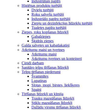
Industriālais papīrs
Higiēnas produktu turētāji
Dvieļu turētāji
Roku salvešu turētāji
Industriālo papīru turētāji
Ziepju un dezinfekcijas līdzekļu turētāji
Tualetes papīra turētāji
Ziepes, roku kopšanas līdzekļi
Gabalziepes
Šķidrās ziepes
Galda salvetes un kabatlakatiņi
Atkritumu maisi un tvertnes
Atkritumu maisi
Atkritumu tvertnes un konteineri
Cimdi darbam
Sanitāro telpu tīrīšanas līdzekļi
Telpu tīrīšanas piederumi
Švammītes
Lupatiņas
Slotas, mopi, birstes, liekšķeres
Spaiņi
Tīrīšanas līdzekļi un ķīmija
Trauku mazgāšanas līdzekļi
Stiklu mazgāšanas līdzekļi
Dažādu virsmu tīrīšanas līdzekļi