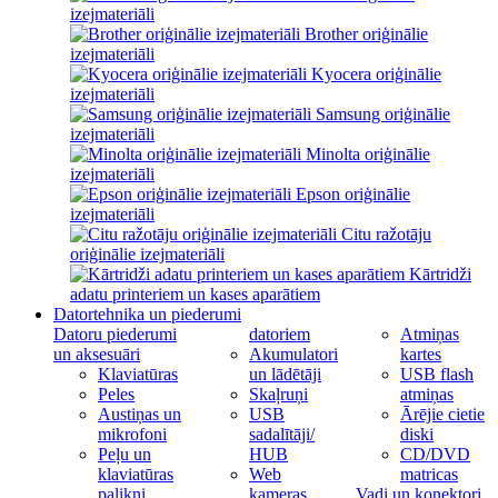
izejmateriāli
Brother oriģinālie
izejmateriāli
Kyocera oriģinālie
izejmateriāli
Samsung oriģinālie
izejmateriāli
Minolta oriģinālie
izejmateriāli
Epson oriģinālie
izejmateriāli
Citu ražotāju
oriģinālie izejmateriāli
Kārtridži
adatu printeriem un kases aparātiem
Datortehnika un piederumi
Datoru piederumi
datoriem
Atmiņas
un aksesuāri
Akumulatori
kartes
Klaviatūras
un lādētāji
USB flash
Peles
Skaļruņi
atmiņas
Austiņas un
USB
Ārējie cietie
mikrofoni
sadalītāji/
diski
Peļu un
HUB
CD/DVD
klaviatūras
Web
matricas
palikņi
kameras
Vadi un konektori