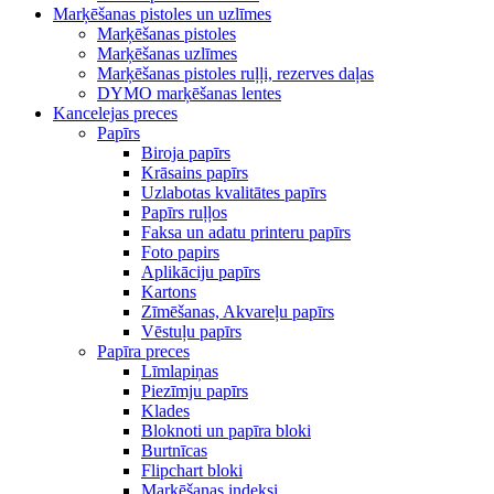
Marķēšanas pistoles un uzlīmes
Marķēšanas pistoles
Marķēšanas uzlīmes
Marķēšanas pistoles ruļļi, rezerves daļas
DYMO marķēšanas lentes
Kancelejas preces
Papīrs
Biroja papīrs
Krāsains papīrs
Uzlabotas kvalitātes papīrs
Papīrs ruļļos
Faksa un adatu printeru papīrs
Foto papirs
Aplikāciju papīrs
Kartons
Zīmēšanas, Akvareļu papīrs
Vēstuļu papīrs
Papīra preces
Līmlapiņas
Piezīmju papīrs
Klades
Bloknoti un papīra bloki
Burtnīcas
Flipchart bloki
Marķēšanas indeksi