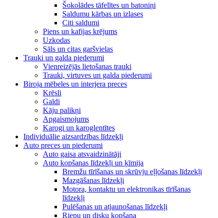
Šokolādes tāfelītes un batoniņi
Saldumu kārbas un izlases
Citi saldumi
Piens un kafijas krējums
Uzkodas
Sāls un citas garšvielas
Trauki un galda piederumi
Vienreizējās lietošanas trauki
Trauki, virtuves un galda piederumi
Biroja mēbeles un interjera preces
Krēsli
Galdi
Kāju palikņi
Apgaismojums
Karogi un karoglentītes
Individuālie aizsardzības līdzekļi
Auto preces un piederumi
Auto gaisa atsvaidzinātāji
Auto kopšanas līdzekļi un ķīmija
Bremžu tīrīšanas un skrūvju eļļošanas līdzekļi
Mazgāšanas līdzekļi
Motora, kontaktu un elektronikas tīrīšanas
līdzekļi
Pulēšanas un atjaunošanas līdzekļi
Riepu un disku kopšana