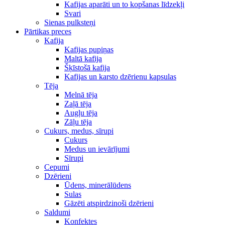
Kafijas aparāti un to kopšanas līdzekļi
Svari
Sienas pulksteņi
Pārtikas preces
Kafija
Kafijas pupiņas
Maltā kafija
Šķīstošā kafija
Kafijas un karsto dzērienu kapsulas
Tēja
Melnā tēja
Zaļā tēja
Augļu tēja
Zāļu tēja
Cukurs, medus, sīrupi
Cukurs
Medus un ievārījumi
Sīrupi
Cepumi
Dzērieni
Ūdens, minerālūdens
Sulas
Gāzēti atspirdzinoši dzērieni
Saldumi
Konfektes