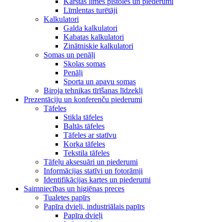
Karstās līmes pistoles un piederumi
Līmlentas turētāji
Kalkulatori
Galda kalkulatori
Kabatas kalkulatori
Zinātniskie kalkulatori
Somas un penāļi
Skolas somas
Penāļi
Sporta un apavu somas
Biroja tehnikas tīrīšanas līdzekļi
Prezentāciju un konferenču piederumi
Tāfeles
Stikla tāfeles
Baltās tāfeles
Tāfeles ar statīvu
Korķa tāfeles
Tekstila tāfeles
Tāfeļu aksesuāri un piederumi
Informācijas statīvi un fotorāmji
Identifikācijas kartes un piederumi
Saimniecības un higiēnas preces
Tualetes papīrs
Papīra dvieļi, industriālais papīrs
Papīra dvieļi