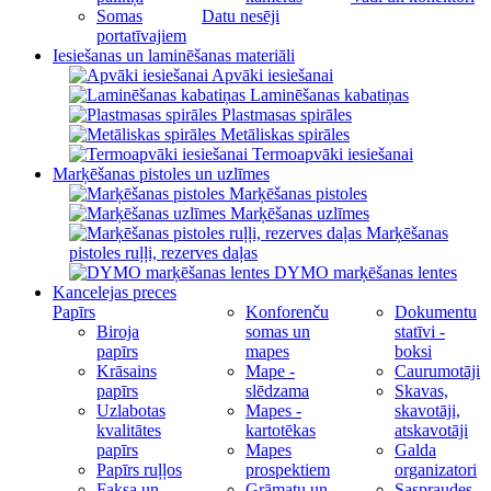
Somas
Datu nesēji
portatīvajiem
Iesiešanas un laminēšanas materiāli
Apvāki iesiešanai
Laminēšanas kabatiņas
Plastmasas spirāles
Metāliskas spirāles
Termoapvāki iesiešanai
Marķēšanas pistoles un uzlīmes
Marķēšanas pistoles
Marķēšanas uzlīmes
Marķēšanas
pistoles ruļļi, rezerves daļas
DYMO marķēšanas lentes
Kancelejas preces
Papīrs
Konforenču
Dokumentu
Biroja
somas un
statīvi -
papīrs
mapes
boksi
Krāsains
Mape -
Caurumotāji
papīrs
slēdzama
Skavas,
Uzlabotas
Mapes -
skavotāji,
kvalitātes
kartotēkas
atskavotāji
papīrs
Mapes
Galda
Papīrs ruļļos
prospektiem
organizatori
Faksa un
Grāmatu un
Saspraudes,