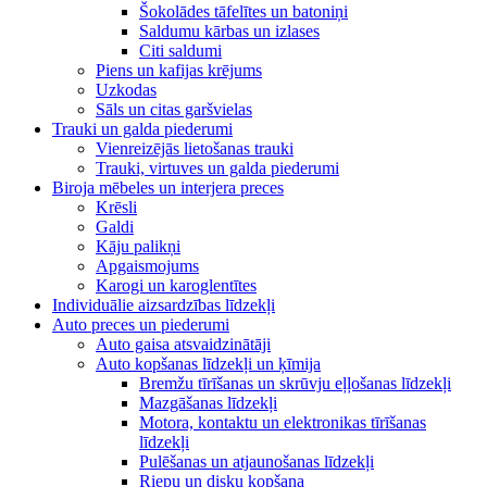
Šokolādes tāfelītes un batoniņi
Saldumu kārbas un izlases
Citi saldumi
Piens un kafijas krējums
Uzkodas
Sāls un citas garšvielas
Trauki un galda piederumi
Vienreizējās lietošanas trauki
Trauki, virtuves un galda piederumi
Biroja mēbeles un interjera preces
Krēsli
Galdi
Kāju palikņi
Apgaismojums
Karogi un karoglentītes
Individuālie aizsardzības līdzekļi
Auto preces un piederumi
Auto gaisa atsvaidzinātāji
Auto kopšanas līdzekļi un ķīmija
Bremžu tīrīšanas un skrūvju eļļošanas līdzekļi
Mazgāšanas līdzekļi
Motora, kontaktu un elektronikas tīrīšanas
līdzekļi
Pulēšanas un atjaunošanas līdzekļi
Riepu un disku kopšana