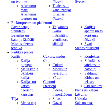
un tvertnes
līdzekļi
Sveces
Atkritumu
Tualetes un
maisi
kanalizācijas
Atkritumu
tīrīšanas
tvertnes un
līdzekļi
Elektropreces un piederumi
Pagarinātāji
Tējkannas
Kafijas
Spuldzes
Gaisa
aparāti un to
Baterijas un
mitrinātāji,
kopšanas
bateriju lādētāji
ventilatori,
līdzekļi
Mazā sadzīves
sildītāji
Svari
tehnika
Sienas pulksteņi
Pārtikas preces
Kafija
Cukurs, medus,
Konfektes
Kafijas
sīrupi
Šokolādes
pupiņas
Cukurs
tāfelītes un
Maltā kafija
Medus un
batoniņi
Šķīstošā
ievārījumi
Saldumu
kafija
Sīrupi
kārbas un
Kafijas un
Cepumi
izlases
karsto
Dzērieni
Citi saldumi
dzērienu
Ūdens,
Piens un kafijas
kapsulas
minerālūdens
krējums
Tēja
Sulas
Uzkodas
Melnā tēja
Gāzēti
Sāls un citas