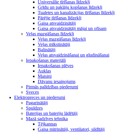
Universālie tīrīšanas līdzekļi
Grīdu un paklāju kopšanas līdzekļi
Tualetes un kanalizācijas tīrīšanas līdzekļi
Pārējie tīrīšanas līdzekļi
Gaisa atsvaidzinātāji
Gaisa atsvaidzinātāji mājai un ofisam
Veļas mazgāšanas līdzekļi
Veļas mazgāšanas līdzekļi
Veļas mīkstinātāji
Balinātāji
Veļas atsvaidzināšanai un gludināšanai
Iepakošanas materiāli
Iepakošanas plēves
Auklas
Maisiņi
Dāvanu iesaiņojums
Pirmās palīdzības piederumi
Sveces
Elektropreces un piederumi
Pagarinātāji
Spuldzes
Baterijas un bateriju lādētāji
Mazā sadzīves tehnika
Tējkannas
Gaisa mitrinātāji, ventilatori, sildītāji