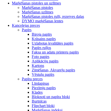
Marķēšanas pistoles un uzlīmes
Marķēšanas pistoles
Marķēšanas uzlīmes
Marķēšanas pistoles ruļļi, rezerves daļas
DYMO marķēšanas lentes
Kancelejas preces
Papīrs
Biroja papīrs
Krāsains papīrs
Uzlabotas kvalitātes papīrs
Papīrs ruļļos
Faksa un adatu printeru papīrs
Foto papirs
Aplikāciju papīrs
Kartons
Zīmēšanas, Akvareļu papīrs
Vēstuļu papīrs
Papīra preces
Līmlapiņas
Piezīmju papīrs
Klades
Bloknoti un papīra bloki
Burtnīcas
Flipchart bloki
Marķēšanas indeksi