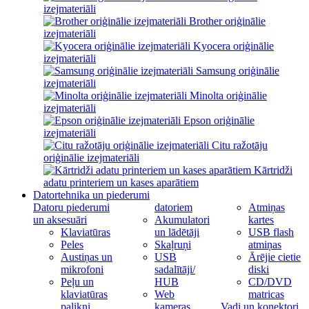
izejmateriāli
Brother oriģinālie
izejmateriāli
Kyocera oriģinālie
izejmateriāli
Samsung oriģinālie
izejmateriāli
Minolta oriģinālie
izejmateriāli
Epson oriģinālie
izejmateriāli
Citu ražotāju
oriģinālie izejmateriāli
Kārtridži
adatu printeriem un kases aparātiem
Datortehnika un piederumi
Datoru piederumi
datoriem
Atmiņas
un aksesuāri
Akumulatori
kartes
Klaviatūras
un lādētāji
USB flash
Peles
Skaļruņi
atmiņas
Austiņas un
USB
Ārējie cietie
mikrofoni
sadalītāji/
diski
Peļu un
HUB
CD/DVD
klaviatūras
Web
matricas
palikņi
kameras
Vadi un konektori