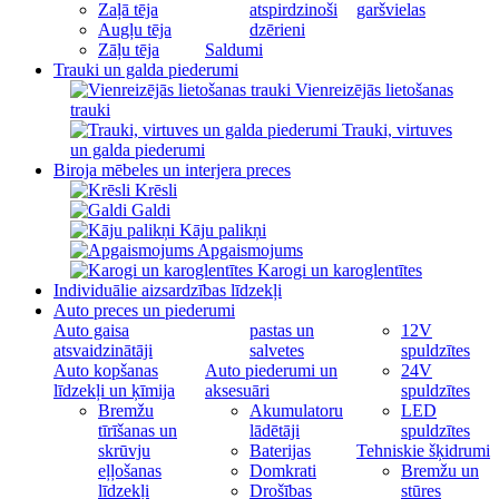
Zaļā tēja
atspirdzinoši
garšvielas
Augļu tēja
dzērieni
Zāļu tēja
Saldumi
Trauki un galda piederumi
Vienreizējās lietošanas
trauki
Trauki, virtuves
un galda piederumi
Biroja mēbeles un interjera preces
Krēsli
Galdi
Kāju palikņi
Apgaismojums
Karogi un karoglentītes
Individuālie aizsardzības līdzekļi
Auto preces un piederumi
Auto gaisa
pastas un
12V
atsvaidzinātāji
salvetes
spuldzītes
Auto kopšanas
Auto piederumi un
24V
līdzekļi un ķīmija
aksesuāri
spuldzītes
Bremžu
Akumulatoru
LED
tīrīšanas un
lādētāji
spuldzītes
skrūvju
Baterijas
Tehniskie šķidrumi
eļļošanas
Domkrati
Bremžu un
līdzekļi
Drošības
stūres