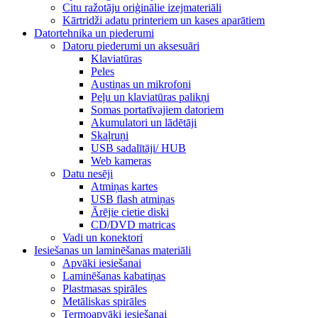
Citu ražotāju oriģinālie izejmateriāli
Kārtridži adatu printeriem un kases aparātiem
Datortehnika un piederumi
Datoru piederumi un aksesuāri
Klaviatūras
Peles
Austiņas un mikrofoni
Peļu un klaviatūras palikņi
Somas portatīvajiem datoriem
Akumulatori un lādētāji
Skaļruņi
USB sadalītāji/ HUB
Web kameras
Datu nesēji
Atmiņas kartes
USB flash atmiņas
Ārējie cietie diski
CD/DVD matricas
Vadi un konektori
Iesiešanas un laminēšanas materiāli
Apvāki iesiešanai
Laminēšanas kabatiņas
Plastmasas spirāles
Metāliskas spirāles
Termoapvāki iesiešanai