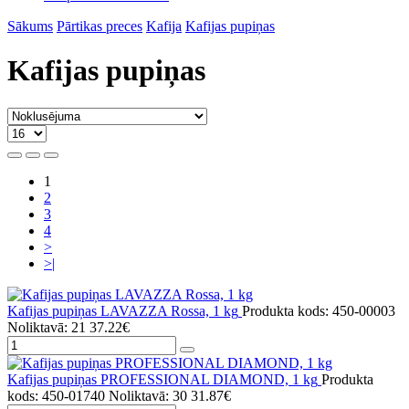
Sākums
Pārtikas preces
Kafija
Kafijas pupiņas
Kafijas pupiņas
1
2
3
4
>
>|
Kafijas pupiņas LAVAZZA Rossa, 1 kg
Produkta kods: 450-00003
Noliktavā: 21
37.22€
Kafijas pupiņas PROFESSIONAL DIAMOND, 1 kg
Produkta
kods: 450-01740
Noliktavā: 30
31.87€