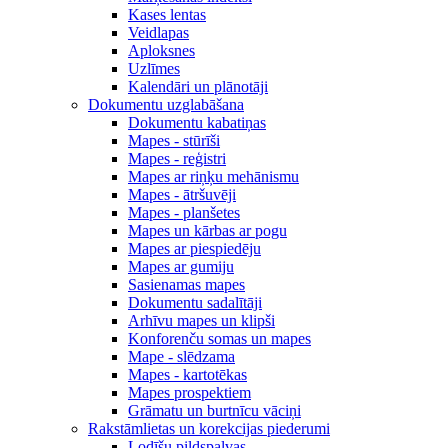
Kases lentas
Veidlapas
Aploksnes
Uzlīmes
Kalendāri un plānotāji
Dokumentu uzglabāšana
Dokumentu kabatiņas
Mapes - stūrīši
Mapes - reģistri
Mapes ar riņķu mehānismu
Mapes - ātršuvēji
Mapes - planšetes
Mapes un kārbas ar pogu
Mapes ar piespiedēju
Mapes ar gumiju
Sasienamas mapes
Dokumentu sadalītāji
Arhīvu mapes un klipši
Konforenču somas un mapes
Mape - slēdzama
Mapes - kartotēkas
Mapes prospektiem
Grāmatu un burtnīcu vāciņi
Rakstāmlietas un korekcijas piederumi
Lodīšu pildspalvas