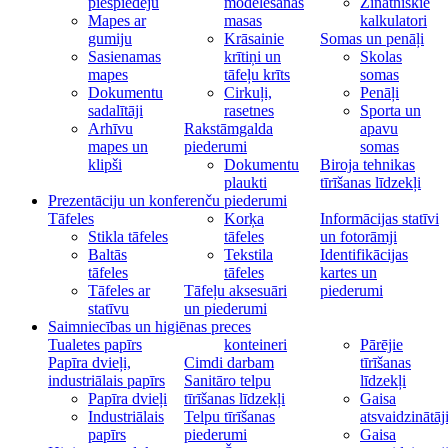
piespiedēju
modelēšanas
Zinātniskie
Mapes ar
masas
kalkulatori
gumiju
Krāsainie
Somas un penāļi
Sasienamas
krītiņi un
Skolas
mapes
tāfeļu krīts
somas
Dokumentu
Cirkuļi,
Penāļi
sadalītāji
rasetnes
Sporta un
Arhīvu
Rakstāmgalda
apavu
mapes un
piederumi
somas
klipši
Dokumentu
Biroja tehnikas
plaukti
tīrīšanas līdzekļi
Prezentāciju un konferenču piederumi
Tāfeles
Korķa
Informācijas statīvi
Stikla tāfeles
tāfeles
un fotorāmji
Baltās
Tekstila
Identifikācijas
tāfeles
tāfeles
kartes un
Tāfeles ar
Tāfeļu aksesuāri
piederumi
statīvu
un piederumi
Saimniecības un higiēnas preces
Tualetes papīrs
konteineri
Pārējie
Papīra dvieļi,
Cimdi darbam
tīrīšanas
industriālais papīrs
Sanitāro telpu
līdzekļi
Papīra dvieļi
tīrīšanas līdzekļi
Gaisa
Industriālais
Telpu tīrīšanas
atsvaidzinātāj
papīrs
piederumi
Gaisa