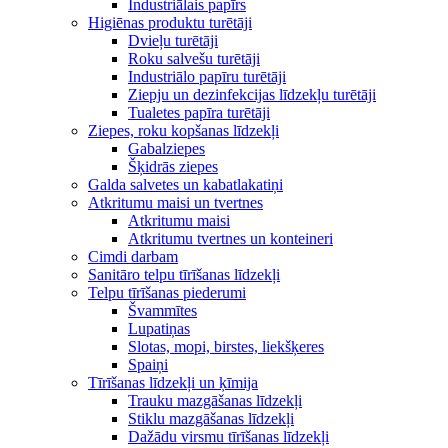
Industriālais papīrs
Higiēnas produktu turētāji
Dvieļu turētāji
Roku salvešu turētāji
Industriālo papīru turētāji
Ziepju un dezinfekcijas līdzekļu turētāji
Tualetes papīra turētāji
Ziepes, roku kopšanas līdzekļi
Gabalziepes
Šķidrās ziepes
Galda salvetes un kabatlakatiņi
Atkritumu maisi un tvertnes
Atkritumu maisi
Atkritumu tvertnes un konteineri
Cimdi darbam
Sanitāro telpu tīrīšanas līdzekļi
Telpu tīrīšanas piederumi
Švammītes
Lupatiņas
Slotas, mopi, birstes, liekšķeres
Spaiņi
Tīrīšanas līdzekļi un ķīmija
Trauku mazgāšanas līdzekļi
Stiklu mazgāšanas līdzekļi
Dažādu virsmu tīrīšanas līdzekļi