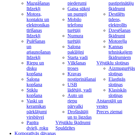
Mazgāšanas
piederumi
pastiprinātāju
līdzekļi
Gaisa sūkņi
šķidrumi
Motora,
un pumpji
Destilēts
kontaktu un
Mobilo
ūdens,
elektronikas
telefonu
elektrolīts
tīrīšanas
turētāji
Dzesēšanas
līdzekļi
Numura
šķidrumi
Pulēšanas
turētāji
Motoreļļa
un
Salona
Kannas
atjaunošanas
paklājiņi
tehniskajiem
līdzekļi
Starta vadi
škidrumiem
Riepu un
Vilkšanas
Vējstiklu slotiņas
disku
troses
Aizmugurējās
kopšana
Kravas
slotiņas
Salona
nostiprināšanai
Elastīgās
kopšana
USB
slotiņas
Stiklu
lādētāji, vadi
Klasiskās
kopšana
Auto un
slotiņas
Vaski un
riepu
Atstarotāji un
keramikas
pārvalki
vestes
pārklājumi
Drošinātāji
Preces ziemai
virsbūvei
un to ligzdas
Papīra
Vējstiklu šķidrumi
dvieļi, roku
Spuldzītes
Korporatīvās dāvanas