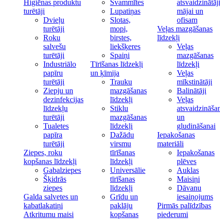
Higiēnas produktu
Švammītes
atsvaidzinātāj
turētāji
Lupatiņas
mājai un
Dvieļu
Slotas,
ofisam
turētāji
mopi,
Veļas mazgāšanas
Roku
birstes,
līdzekļi
salvešu
liekšķeres
Veļas
turētāji
Spaiņi
mazgāšanas
Industriālo
Tīrīšanas līdzekļi
līdzekļi
papīru
un ķīmija
Veļas
turētāji
Trauku
mīkstinātāji
Ziepju un
mazgāšanas
Balinātāji
dezinfekcijas
līdzekļi
Veļas
līdzekļu
Stiklu
atsvaidzināša
turētāji
mazgāšanas
un
Tualetes
līdzekļi
gludināšanai
papīra
Dažādu
Iepakošanas
turētāji
virsmu
materiāli
Ziepes, roku
tīrīšanas
Iepakošanas
kopšanas līdzekļi
līdzekļi
plēves
Gabalziepes
Universālie
Auklas
Šķidrās
tīrīšanas
Maisiņi
ziepes
līdzekļi
Dāvanu
Galda salvetes un
Grīdu un
iesaiņojums
kabatlakatiņi
paklāju
Pirmās palīdzības
Atkritumu maisi
kopšanas
piederumi