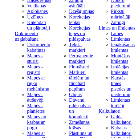
Kases lentas
Zīmuļu
Notāru
Veidlapas
asinātāji
piederumi
Aploksnes
Dzēšgumijas
Pirkstu
Uzlīmes
Korekcijas
mitrinātāji
Kalendāri
lentas
Zīmogi
un plānotāji
Korekcijas
Līmes un līmlentas
Dokumentu
tepes un
Līmes
uzglabāšana
pildspalvas
Līmlentas
Dokumentu
Teksta
Iepakošanas
kabatiņas
marķieri
līmlentas
Mapes -
Permanentie
Montāžas
stūrīši
marķieri
līmlentas
Mapes -
Flomāsteri
Izolācijas
reģistri
Marķieri
līmlentas
Mapes ar
tāfelēm un
Karstās
riņķu
flipchart
līmes
mehānismu
papīram
pistoles un
Mapes -
Otiņas
piederumi
ātršuvēji
Dāvanu
Līmlentas
Mapes -
pildspalvas
turētāji
planšetes
un
Kalkulatori
Mapes un
komplekti
Galda
kārbas ar
Zīmēšanas
kalkulatori
pogu
krāsas
Kabatas
Mapes ar
Plastilīns un
kalkulatori