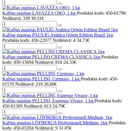
Kafijas pupiņas LAVAZZA ORO, 1 kg
Produkta kods: 450-01796
Noliktavā: 339
39.31€
Kafijas pupiņas PAULIG Arabica Origin Edition Brazil 1kg
Produkta kods: 450-22977
Noliktavā: 4
34.73€
Kafijas pupiņas PELLINI CREMA CLASSICA 1kg
Produkta
kods: 450-15694
Noliktavā: 816
24.33€
Kafijas pupiņas PELLINI, Cremoso, 1 kg
Produkta kods: 450-
01570
Noliktavā: 219
26.80€
Kafijas pupiņas PELLINI, Espresso Vivace, 1 kg
Produkta kods:
450-01569
Noliktavā: 813
24.79€
Kafijas pupiņas LÖFBERGS Professionell Medium, 1kg
Produkta
kods: 450-03204
Noliktavā: 9
31.05€