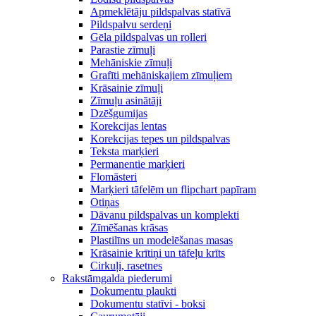
Apmeklētāju pildspalvas statīvā
Pildspalvu serdeņi
Gēla pildspalvas un rolleri
Parastie zīmuļi
Mehāniskie zīmuļi
Grafīti mehāniskajiem zīmuļiem
Krāsainie zīmuļi
Zīmuļu asinātāji
Dzēšgumijas
Korekcijas lentas
Korekcijas tepes un pildspalvas
Teksta marķieri
Permanentie marķieri
Flomāsteri
Marķieri tāfelēm un flipchart papīram
Otiņas
Dāvanu pildspalvas un komplekti
Zīmēšanas krāsas
Plastilīns un modelēšanas masas
Krāsainie krītiņi un tāfeļu krīts
Cirkuļi, rasetnes
Rakstāmgalda piederumi
Dokumentu plaukti
Dokumentu statīvi - boksi