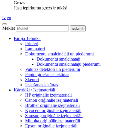
Grozs
Jūsu iepirkumu grozs ir tukšs!
lv
en
Meklēt
Biroja Tehnika
Printeri
Laminatori
Dokumentu smalcinātāji un piederumi
Dokumentu smalcinātāji
Dokumentu smalcinātāju piederumi
Valūtas detektori un piederumi
Papīra griešanas iekārtas
Skeneri
Iesiešanas iekārtas
Kārtridži / Izejmateriāli
HP oriģinālie izejmateriāli
Canon oriģinālie izejmateriāli
Brother oriģinālie izejmateriāli
Kyocera oriģinālie izejmateriāli
Samsung oriģinālie izejmateriāli
Minolta oriģinālie izejmateriāli
Epson oriģinālie izejmateriāli