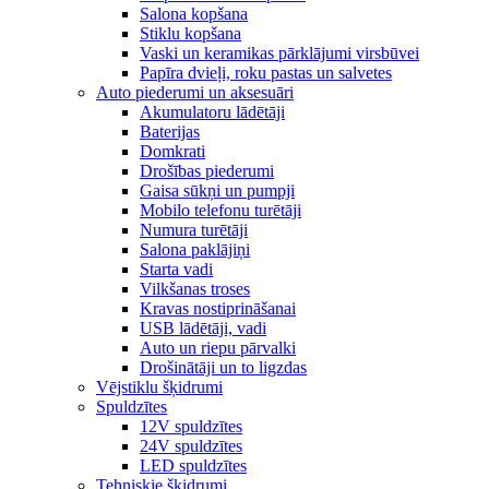
Salona kopšana
Stiklu kopšana
Vaski un keramikas pārklājumi virsbūvei
Papīra dvieļi, roku pastas un salvetes
Auto piederumi un aksesuāri
Akumulatoru lādētāji
Baterijas
Domkrati
Drošības piederumi
Gaisa sūkņi un pumpji
Mobilo telefonu turētāji
Numura turētāji
Salona paklājiņi
Starta vadi
Vilkšanas troses
Kravas nostiprināšanai
USB lādētāji, vadi
Auto un riepu pārvalki
Drošinātāji un to ligzdas
Vējstiklu šķidrumi
Spuldzītes
12V spuldzītes
24V spuldzītes
LED spuldzītes
Tehniskie šķidrumi