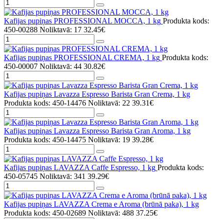
Kafijas pupiņas PROFESSIONAL MOCCA, 1 kg
Produkta kods:
450-00288
Noliktavā: 17
32.45€
Kafijas pupiņas PROFESSIONAL CREMA, 1 kg
Produkta kods:
450-00007
Noliktavā: 44
30.82€
Kafijas pupiņas Lavazza Espresso Barista Gran Crema, 1 kg
Produkta kods: 450-14476
Noliktavā: 22
39.31€
Kafijas pupiņas Lavazza Espresso Barista Gran Aroma, 1 kg
Produkta kods: 450-14475
Noliktavā: 19
39.28€
Kafijas pupiņas LAVAZZA Caffe Espresso, 1 kg
Produkta kods:
450-05745
Noliktavā: 341
39.29€
Kafijas pupiņas LAVAZZA Crema e Aroma (brūnā paka), 1 kg
Produkta kods: 450-02689
Noliktavā: 488
37.25€