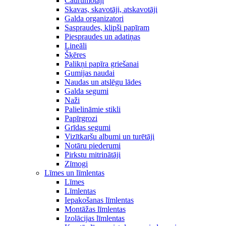
Caurumotāji
Skavas, skavotāji, atskavotāji
Galda organizatori
Saspraudes, klipši papīram
Piespraudes un adatiņas
Lineāli
Šķēres
Palikņi papīra griešanai
Gumijas naudai
Naudas un atslēgu lādes
Galda segumi
Naži
Palielināmie stikli
Papīrgrozi
Grīdas segumi
Vizītkaršu albumi un turētāji
Notāru piederumi
Pirkstu mitrinātāji
Zīmogi
Līmes un līmlentas
Līmes
Līmlentas
Iepakošanas līmlentas
Montāžas līmlentas
Izolācijas līmlentas