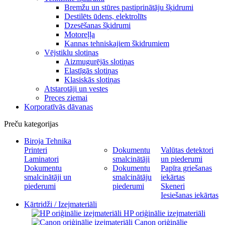
Bremžu un stūres pastiprinātāju šķidrumi
Destilēts ūdens, elektrolīts
Dzesēšanas šķidrumi
Motoreļļa
Kannas tehniskajiem škidrumiem
Vējstiklu slotiņas
Aizmugurējās slotiņas
Elastīgās slotiņas
Klasiskās slotiņas
Atstarotāji un vestes
Preces ziemai
Korporatīvās dāvanas
Preču kategorijas
Biroja Tehnika
Printeri
Dokumentu
Valūtas detektori
Laminatori
smalcinātāji
un piederumi
Dokumentu
Dokumentu
Papīra griešanas
smalcinātāji un
smalcinātāju
iekārtas
piederumi
piederumi
Skeneri
Iesiešanas iekārtas
Kārtridži / Izejmateriāli
HP oriģinālie izejmateriāli
Canon oriģinālie