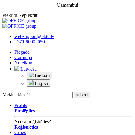
Uzmanību!
Piekrītu
Nepiekrītu
websupport@bbtc.lv
+371 80002050
Piegāde
Garantija
Noteikumi
Latviešu
Latviešu
English
Meklēt
Profils
Pieslēgties
Neesat reģistrējies?
Reģistrēties
Grozs