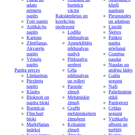
adatu
burtnīcu
klipši
printeru
vāciņi
papīram
papīrs
Rakstāmlietas un
Piespraudes
Foto papirs
korekcijas
un adatiņas
Aplikāciju
piederumi
Lineāli
papīrs
Lodīšu
Šķēres
Kartons
pildspalvas
Palikņi
Zīmēšanas,
Apmeklētāju
papīra
Akvareļu
pildspalvas
griešanai
papīrs
statīvā
Gumijas
Vēstuļu
Pildspalvu
naudai
papīrs
serdeņi
Naudas un
Papīra preces
Gēla
atslēgu lādes
Līmlapiņas
pildspalvas
Galda
Piezīmju
un rolleri
segumi
papīrs
Parastie
Naži
Klades
zīmuļi
Palielināmie
Bloknoti un
Mehāniskie
stikli
papīra bloki
zīmuļi
Papīrgrozi
Burtnīcas
Grafīti
Grīdas
Flipchart
mehāniskajiem
segumi
bloki
zīmuļiem
Vizītkaršu
Marķēšanas
Krāsainie
albumi un
indeksi
zīmuļi
turētāji