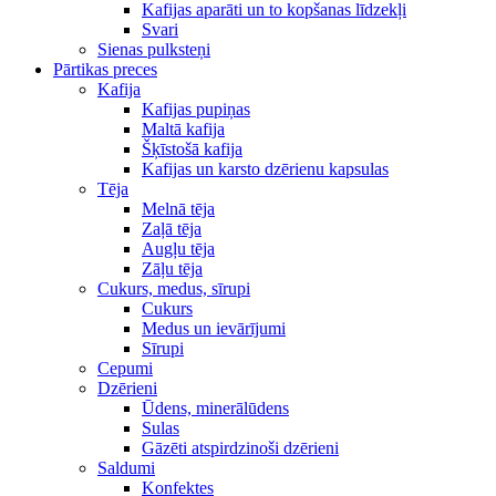
Kafijas aparāti un to kopšanas līdzekļi
Svari
Sienas pulksteņi
Pārtikas preces
Kafija
Kafijas pupiņas
Maltā kafija
Šķīstošā kafija
Kafijas un karsto dzērienu kapsulas
Tēja
Melnā tēja
Zaļā tēja
Augļu tēja
Zāļu tēja
Cukurs, medus, sīrupi
Cukurs
Medus un ievārījumi
Sīrupi
Cepumi
Dzērieni
Ūdens, minerālūdens
Sulas
Gāzēti atspirdzinoši dzērieni
Saldumi
Konfektes