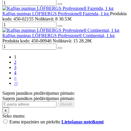
Kafijas pupiņas LÖFBERGS Professionell Fazenda, 1 kg
Produkta
kods: 450-02155
Noliktavā: 8
30.53€
Kafijas pupiņas LÖFBERGS Professionell Continental, 1 kg
Produkta kods: 450-00946
Noliktavā: 15
28.28€
1
2
3
4
>
>|
Saņem jaunākos piedāvājumus pirmais:
Saņem jaunākos piedāvājumus pirmais:
x
Seko mums:
Esmu iepazinies un piekrītu
Lietošanas noteikumi