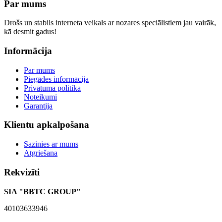
Par mums
Drošs un stabils interneta veikals ar nozares speciālistiem jau vairāk,
kā desmit gadus!
Informācija
Par mums
Piegādes informācija
Privātuma politika
Noteikumi
Garantija
Klientu apkalpošana
Sazinies ar mums
Atgriešana
Rekvizīti
SIA "BBTC GROUP"
40103633946