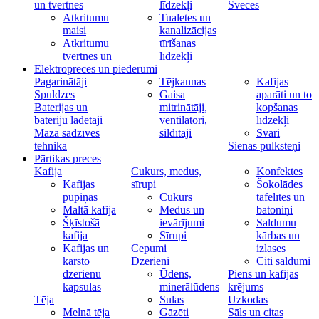
un tvertnes
līdzekļi
Sveces
Atkritumu
Tualetes un
maisi
kanalizācijas
Atkritumu
tīrīšanas
tvertnes un
līdzekļi
Elektropreces un piederumi
Pagarinātāji
Tējkannas
Kafijas
Spuldzes
Gaisa
aparāti un to
Baterijas un
mitrinātāji,
kopšanas
bateriju lādētāji
ventilatori,
līdzekļi
Mazā sadzīves
sildītāji
Svari
tehnika
Sienas pulksteņi
Pārtikas preces
Kafija
Cukurs, medus,
Konfektes
Kafijas
sīrupi
Šokolādes
pupiņas
Cukurs
tāfelītes un
Maltā kafija
Medus un
batoniņi
Šķīstošā
ievārījumi
Saldumu
kafija
Sīrupi
kārbas un
Kafijas un
Cepumi
izlases
karsto
Dzērieni
Citi saldumi
dzērienu
Ūdens,
Piens un kafijas
kapsulas
minerālūdens
krējums
Tēja
Sulas
Uzkodas
Melnā tēja
Gāzēti
Sāls un citas