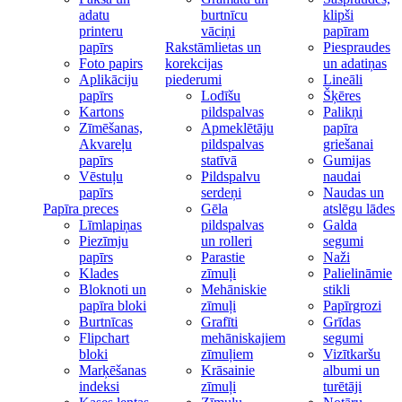
adatu
burtnīcu
klipši
printeru
vāciņi
papīram
papīrs
Rakstāmlietas un
Piespraudes
Foto papirs
korekcijas
un adatiņas
Aplikāciju
piederumi
Lineāli
papīrs
Lodīšu
Šķēres
Kartons
pildspalvas
Palikņi
Zīmēšanas,
Apmeklētāju
papīra
Akvareļu
pildspalvas
griešanai
papīrs
statīvā
Gumijas
Vēstuļu
Pildspalvu
naudai
papīrs
serdeņi
Naudas un
Papīra preces
Gēla
atslēgu lādes
Līmlapiņas
pildspalvas
Galda
Piezīmju
un rolleri
segumi
papīrs
Parastie
Naži
Klades
zīmuļi
Palielināmie
Bloknoti un
Mehāniskie
stikli
papīra bloki
zīmuļi
Papīrgrozi
Burtnīcas
Grafīti
Grīdas
Flipchart
mehāniskajiem
segumi
bloki
zīmuļiem
Vizītkaršu
Marķēšanas
Krāsainie
albumi un
indeksi
zīmuļi
turētāji