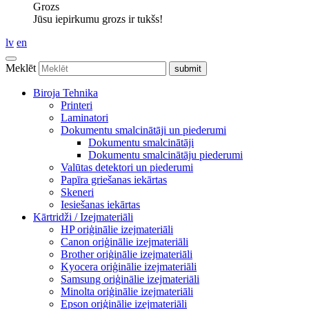
Grozs
Jūsu iepirkumu grozs ir tukšs!
lv
en
Meklēt
Biroja Tehnika
Printeri
Laminatori
Dokumentu smalcinātāji un piederumi
Dokumentu smalcinātāji
Dokumentu smalcinātāju piederumi
Valūtas detektori un piederumi
Papīra griešanas iekārtas
Skeneri
Iesiešanas iekārtas
Kārtridži / Izejmateriāli
HP oriģinālie izejmateriāli
Canon oriģinālie izejmateriāli
Brother oriģinālie izejmateriāli
Kyocera oriģinālie izejmateriāli
Samsung oriģinālie izejmateriāli
Minolta oriģinālie izejmateriāli
Epson oriģinālie izejmateriāli