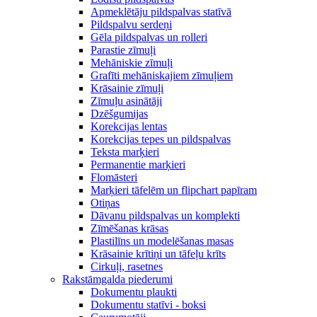
Apmeklētāju pildspalvas statīvā
Pildspalvu serdeņi
Gēla pildspalvas un rolleri
Parastie zīmuļi
Mehāniskie zīmuļi
Grafīti mehāniskajiem zīmuļiem
Krāsainie zīmuļi
Zīmuļu asinātāji
Dzēšgumijas
Korekcijas lentas
Korekcijas tepes un pildspalvas
Teksta marķieri
Permanentie marķieri
Flomāsteri
Marķieri tāfelēm un flipchart papīram
Otiņas
Dāvanu pildspalvas un komplekti
Zīmēšanas krāsas
Plastilīns un modelēšanas masas
Krāsainie krītiņi un tāfeļu krīts
Cirkuļi, rasetnes
Rakstāmgalda piederumi
Dokumentu plaukti
Dokumentu statīvi - boksi