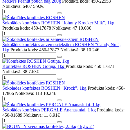
M&M's Peanut pouch bag 200g
Produkta kods: 450-22553
Noliktavā: 6407
5.92€
Šokolādes konfektes ROSHEN "Johnny Krocker Milk", 1kg
Produkta kods: 450-17878
Noliktavā: 47
10.08€
Šokolādes konfektes ar zemesriekstiem ROSHEN "Candy Nut",
1kg
Produkta kods: 450-17877
Noliktavā: 38
10.24€
Konfektes ROSHEN Gotiņa, 1kg
Produkta kods: 450-17871
Noliktavā: 38
7.63€
Šokolādes konfektes ROSHEN "Krock", 1kg
Produkta kods: 450-
17866
Noliktavā: 113
10.24€
Šokolādes konfektes PERGALE Ananasiniai, 1 kg
Produkta kods:
450-01689
Noliktavā: 11
8.91€