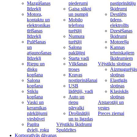
Mazgāšanas
piederumi
pastiprinātāju
līdzekļi
Gaisa sūkņi
šķidrumi
Motora,
un pumpji
Destilēts
kontaktu un
Mobilo
ūdens,
elektronikas
telefonu
elektrolīts
tīrīšanas
turētāji
Dzesēšanas
līdzekļi
Numura
šķidrumi
Pulēšanas
turētāji
Motoreļļa
un
Salona
Kannas
atjaunošanas
paklājiņi
tehniskajiem
līdzekļi
Starta vadi
škidrumiem
Riepu un
Vilkšanas
Vējstiklu slotiņas
disku
troses
Aizmugurējās
kopšana
Kravas
slotiņas
Salona
nostiprināšanai
Elastīgās
kopšana
USB
slotiņas
Stiklu
lādētāji, vadi
Klasiskās
kopšana
Auto un
slotiņas
Vaski un
riepu
Atstarotāji un
keramikas
pārvalki
vestes
pārklājumi
Drošinātāji
Preces ziemai
virsbūvei
un to ligzdas
Papīra
Vējstiklu šķidrumi
dvieļi, roku
Spuldzītes
Korporatīvās dāvanas