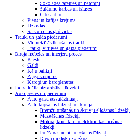
Šokolādes tāfelītes un batoniņi
Saldumu kārbas un izlases
Citi saldumi
Piens un kafijas krējums
Uzkodas
Sāls un citas garšvielas
Trauki un galda piederumi
Vienreizējās lietošanas trauki
Trauki, virtuves un galda piederumi
Biroja mēbeles un interjera preces
Krēsli
Galdi
Kāju palikņi
Apgaismojums
Karogi un karoglentītes
Individuālie aizsardzības līdzekļi
Auto preces un piederumi
Auto gaisa atsvaidzinātāji
Auto kopšanas līdzekļi un ķīmija
Bremžu tīrīšanas un skrūvju eļļošanas līdzekļi
Mazgāšanas līdzekļi
Motora, kontaktu un elektronikas tīrīšanas
līdzekļi
Pulēšanas un atjaunošanas līdzekļi
Riepu un disku kopšana