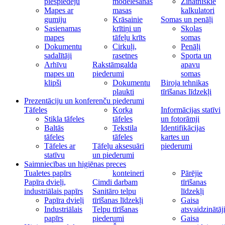
piespiedēju
modelēšanas
Zinātniskie
Mapes ar
masas
kalkulatori
gumiju
Krāsainie
Somas un penāļi
Sasienamas
krītiņi un
Skolas
mapes
tāfeļu krīts
somas
Dokumentu
Cirkuļi,
Penāļi
sadalītāji
rasetnes
Sporta un
Arhīvu
Rakstāmgalda
apavu
mapes un
piederumi
somas
klipši
Dokumentu
Biroja tehnikas
plaukti
tīrīšanas līdzekļi
Prezentāciju un konferenču piederumi
Tāfeles
Korķa
Informācijas statīvi
Stikla tāfeles
tāfeles
un fotorāmji
Baltās
Tekstila
Identifikācijas
tāfeles
tāfeles
kartes un
Tāfeles ar
Tāfeļu aksesuāri
piederumi
statīvu
un piederumi
Saimniecības un higiēnas preces
Tualetes papīrs
konteineri
Pārējie
Papīra dvieļi,
Cimdi darbam
tīrīšanas
industriālais papīrs
Sanitāro telpu
līdzekļi
Papīra dvieļi
tīrīšanas līdzekļi
Gaisa
Industriālais
Telpu tīrīšanas
atsvaidzinātāj
papīrs
piederumi
Gaisa