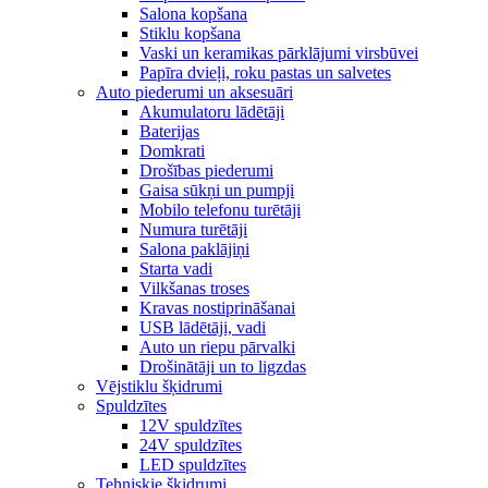
Salona kopšana
Stiklu kopšana
Vaski un keramikas pārklājumi virsbūvei
Papīra dvieļi, roku pastas un salvetes
Auto piederumi un aksesuāri
Akumulatoru lādētāji
Baterijas
Domkrati
Drošības piederumi
Gaisa sūkņi un pumpji
Mobilo telefonu turētāji
Numura turētāji
Salona paklājiņi
Starta vadi
Vilkšanas troses
Kravas nostiprināšanai
USB lādētāji, vadi
Auto un riepu pārvalki
Drošinātāji un to ligzdas
Vējstiklu šķidrumi
Spuldzītes
12V spuldzītes
24V spuldzītes
LED spuldzītes
Tehniskie šķidrumi