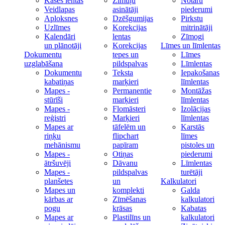
Kases lentas
Zīmuļu
Notāru
Veidlapas
asinātāji
piederumi
Aploksnes
Dzēšgumijas
Pirkstu
Uzlīmes
Korekcijas
mitrinātāji
Kalendāri
lentas
Zīmogi
un plānotāji
Korekcijas
Līmes un līmlentas
Dokumentu
tepes un
Līmes
uzglabāšana
pildspalvas
Līmlentas
Dokumentu
Teksta
Iepakošanas
kabatiņas
marķieri
līmlentas
Mapes -
Permanentie
Montāžas
stūrīši
marķieri
līmlentas
Mapes -
Flomāsteri
Izolācijas
reģistri
Marķieri
līmlentas
Mapes ar
tāfelēm un
Karstās
riņķu
flipchart
līmes
mehānismu
papīram
pistoles un
Mapes -
Otiņas
piederumi
ātršuvēji
Dāvanu
Līmlentas
Mapes -
pildspalvas
turētāji
planšetes
un
Kalkulatori
Mapes un
komplekti
Galda
kārbas ar
Zīmēšanas
kalkulatori
pogu
krāsas
Kabatas
Mapes ar
Plastilīns un
kalkulatori