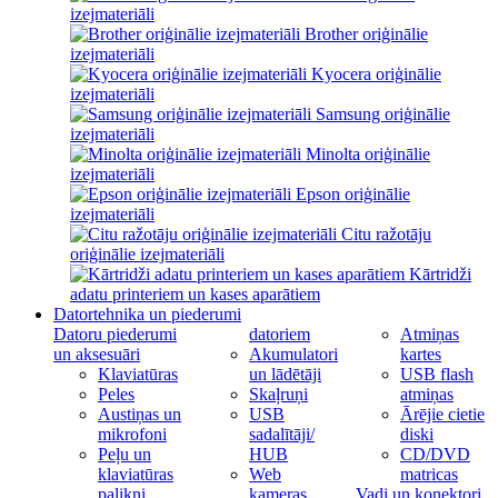
izejmateriāli
Brother oriģinālie
izejmateriāli
Kyocera oriģinālie
izejmateriāli
Samsung oriģinālie
izejmateriāli
Minolta oriģinālie
izejmateriāli
Epson oriģinālie
izejmateriāli
Citu ražotāju
oriģinālie izejmateriāli
Kārtridži
adatu printeriem un kases aparātiem
Datortehnika un piederumi
Datoru piederumi
datoriem
Atmiņas
un aksesuāri
Akumulatori
kartes
Klaviatūras
un lādētāji
USB flash
Peles
Skaļruņi
atmiņas
Austiņas un
USB
Ārējie cietie
mikrofoni
sadalītāji/
diski
Peļu un
HUB
CD/DVD
klaviatūras
Web
matricas
palikņi
kameras
Vadi un konektori