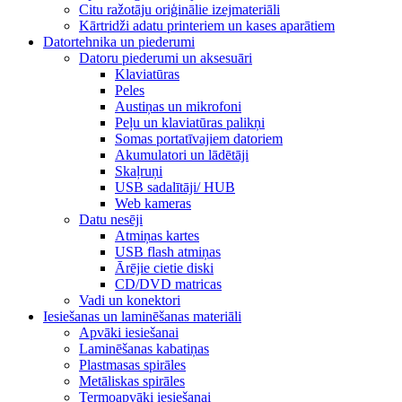
Citu ražotāju oriģinālie izejmateriāli
Kārtridži adatu printeriem un kases aparātiem
Datortehnika un piederumi
Datoru piederumi un aksesuāri
Klaviatūras
Peles
Austiņas un mikrofoni
Peļu un klaviatūras palikņi
Somas portatīvajiem datoriem
Akumulatori un lādētāji
Skaļruņi
USB sadalītāji/ HUB
Web kameras
Datu nesēji
Atmiņas kartes
USB flash atmiņas
Ārējie cietie diski
CD/DVD matricas
Vadi un konektori
Iesiešanas un laminēšanas materiāli
Apvāki iesiešanai
Laminēšanas kabatiņas
Plastmasas spirāles
Metāliskas spirāles
Termoapvāki iesiešanai