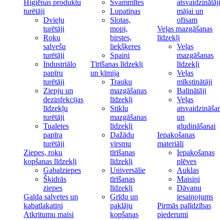
Higiēnas produktu
Švammītes
atsvaidzinātāj
turētāji
Lupatiņas
mājai un
Dvieļu
Slotas,
ofisam
turētāji
mopi,
Veļas mazgāšanas
Roku
birstes,
līdzekļi
salvešu
liekšķeres
Veļas
turētāji
Spaiņi
mazgāšanas
Industriālo
Tīrīšanas līdzekļi
līdzekļi
papīru
un ķīmija
Veļas
turētāji
Trauku
mīkstinātāji
Ziepju un
mazgāšanas
Balinātāji
dezinfekcijas
līdzekļi
Veļas
līdzekļu
Stiklu
atsvaidzināša
turētāji
mazgāšanas
un
Tualetes
līdzekļi
gludināšanai
papīra
Dažādu
Iepakošanas
turētāji
virsmu
materiāli
Ziepes, roku
tīrīšanas
Iepakošanas
kopšanas līdzekļi
līdzekļi
plēves
Gabalziepes
Universālie
Auklas
Šķidrās
tīrīšanas
Maisiņi
ziepes
līdzekļi
Dāvanu
Galda salvetes un
Grīdu un
iesaiņojums
kabatlakatiņi
paklāju
Pirmās palīdzības
Atkritumu maisi
kopšanas
piederumi