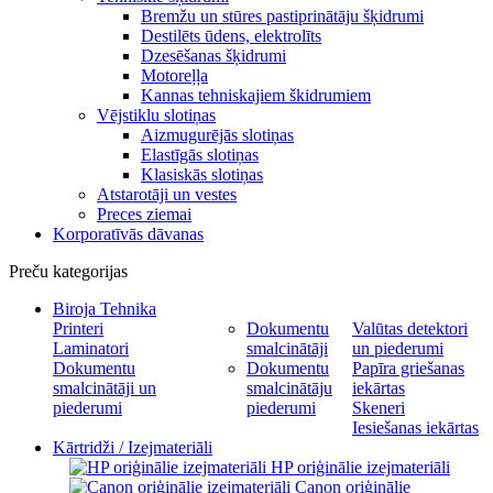
Bremžu un stūres pastiprinātāju šķidrumi
Destilēts ūdens, elektrolīts
Dzesēšanas šķidrumi
Motoreļļa
Kannas tehniskajiem škidrumiem
Vējstiklu slotiņas
Aizmugurējās slotiņas
Elastīgās slotiņas
Klasiskās slotiņas
Atstarotāji un vestes
Preces ziemai
Korporatīvās dāvanas
Preču kategorijas
Biroja Tehnika
Printeri
Dokumentu
Valūtas detektori
Laminatori
smalcinātāji
un piederumi
Dokumentu
Dokumentu
Papīra griešanas
smalcinātāji un
smalcinātāju
iekārtas
piederumi
piederumi
Skeneri
Iesiešanas iekārtas
Kārtridži / Izejmateriāli
HP oriģinālie izejmateriāli
Canon oriģinālie