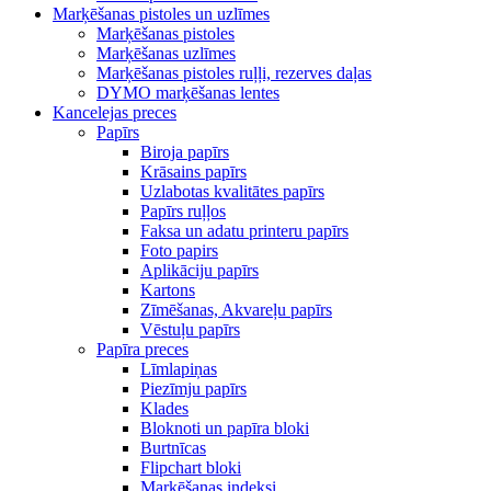
Marķēšanas pistoles un uzlīmes
Marķēšanas pistoles
Marķēšanas uzlīmes
Marķēšanas pistoles ruļļi, rezerves daļas
DYMO marķēšanas lentes
Kancelejas preces
Papīrs
Biroja papīrs
Krāsains papīrs
Uzlabotas kvalitātes papīrs
Papīrs ruļļos
Faksa un adatu printeru papīrs
Foto papirs
Aplikāciju papīrs
Kartons
Zīmēšanas, Akvareļu papīrs
Vēstuļu papīrs
Papīra preces
Līmlapiņas
Piezīmju papīrs
Klades
Bloknoti un papīra bloki
Burtnīcas
Flipchart bloki
Marķēšanas indeksi