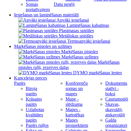
Somas
Datu nesēji
portatīvajiem
Iesiešanas un laminēšanas materiāli
Apvāki iesiešanai
Laminēšanas kabatiņas
Plastmasas spirāles
Metāliskas spirāles
Termoapvāki iesiešanai
Marķēšanas pistoles un uzlīmes
Marķēšanas pistoles
Marķēšanas uzlīmes
Marķēšanas
pistoles ruļļi, rezerves daļas
DYMO marķēšanas lentes
Kancelejas preces
Papīrs
Konforenču
Dokumentu
Biroja
somas un
statīvi -
papīrs
mapes
boksi
Krāsains
Mape -
Caurumotāji
papīrs
slēdzama
Skavas,
Uzlabotas
Mapes -
skavotāji,
kvalitātes
kartotēkas
atskavotāji
papīrs
Mapes
Galda
Papīrs ruļļos
prospektiem
organizatori
Faksa un
Grāmatu un
Saspraudes,