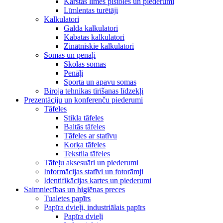
Karstās līmes pistoles un piederumi
Līmlentas turētāji
Kalkulatori
Galda kalkulatori
Kabatas kalkulatori
Zinātniskie kalkulatori
Somas un penāļi
Skolas somas
Penāļi
Sporta un apavu somas
Biroja tehnikas tīrīšanas līdzekļi
Prezentāciju un konferenču piederumi
Tāfeles
Stikla tāfeles
Baltās tāfeles
Tāfeles ar statīvu
Korķa tāfeles
Tekstila tāfeles
Tāfeļu aksesuāri un piederumi
Informācijas statīvi un fotorāmji
Identifikācijas kartes un piederumi
Saimniecības un higiēnas preces
Tualetes papīrs
Papīra dvieļi, industriālais papīrs
Papīra dvieļi