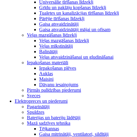
Universālie tīrīšanas līdzekļi
Grīdu un paklāju kopšanas līdzekļi
Tualetes un kanalizācijas tīrīšanas līdzekļi
Pārējie tīrīšanas līdzekļi
Gaisa atsvaidzinātāji
Gaisa atsvaidzinātāji mājai un ofisam
Veļas mazgāšanas līdzekļi
Veļas mazgāšanas līdzekļi
Veļas mīkstinātāji
Balinātāji
Veļas atsvaidzināšanai un gludināšanai
Iepakošanas materiāli
Iepakošanas plēves
Auklas
Maisiņi
Dāvanu iesaiņojums
Pirmās palīdzības piederumi
Sveces
Elektropreces un piederumi
Pagarinātāji
Spuldzes
Baterijas un bateriju lādētāji
Mazā sadzīves tehnika
Tējkannas
Gaisa mitrinātāji, ventilatori, sildītāji