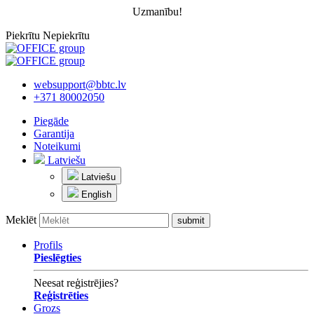
Uzmanību!
Piekrītu
Nepiekrītu
websupport@bbtc.lv
+371 80002050
Piegāde
Garantija
Noteikumi
Latviešu
Latviešu
English
Meklēt
Profils
Pieslēgties
Neesat reģistrējies?
Reģistrēties
Grozs