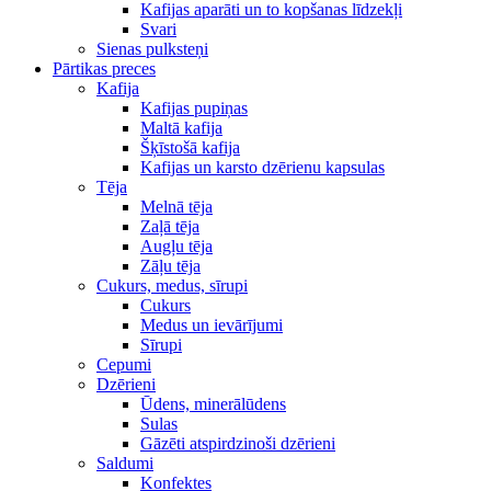
Kafijas aparāti un to kopšanas līdzekļi
Svari
Sienas pulksteņi
Pārtikas preces
Kafija
Kafijas pupiņas
Maltā kafija
Šķīstošā kafija
Kafijas un karsto dzērienu kapsulas
Tēja
Melnā tēja
Zaļā tēja
Augļu tēja
Zāļu tēja
Cukurs, medus, sīrupi
Cukurs
Medus un ievārījumi
Sīrupi
Cepumi
Dzērieni
Ūdens, minerālūdens
Sulas
Gāzēti atspirdzinoši dzērieni
Saldumi
Konfektes