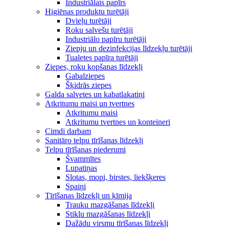
Industriālais papīrs
Higiēnas produktu turētāji
Dvieļu turētāji
Roku salvešu turētāji
Industriālo papīru turētāji
Ziepju un dezinfekcijas līdzekļu turētāji
Tualetes papīra turētāji
Ziepes, roku kopšanas līdzekļi
Gabalziepes
Šķidrās ziepes
Galda salvetes un kabatlakatiņi
Atkritumu maisi un tvertnes
Atkritumu maisi
Atkritumu tvertnes un konteineri
Cimdi darbam
Sanitāro telpu tīrīšanas līdzekļi
Telpu tīrīšanas piederumi
Švammītes
Lupatiņas
Slotas, mopi, birstes, liekšķeres
Spaiņi
Tīrīšanas līdzekļi un ķīmija
Trauku mazgāšanas līdzekļi
Stiklu mazgāšanas līdzekļi
Dažādu virsmu tīrīšanas līdzekļi