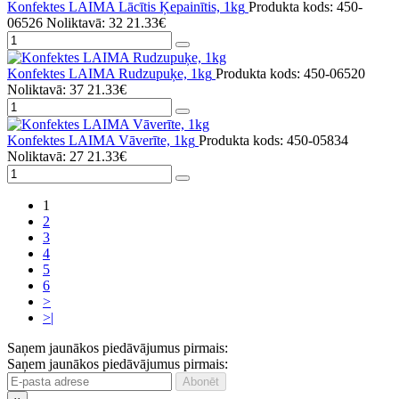
Konfektes LAIMA Lācītis Ķepainītis, 1kg
Produkta kods: 450-
06526
Noliktavā: 32
21.33€
Konfektes LAIMA Rudzupuķe, 1kg
Produkta kods: 450-06520
Noliktavā: 37
21.33€
Konfektes LAIMA Vāverīte, 1kg
Produkta kods: 450-05834
Noliktavā: 27
21.33€
1
2
3
4
5
6
>
>|
Saņem jaunākos piedāvājumus pirmais:
Saņem jaunākos piedāvājumus pirmais: