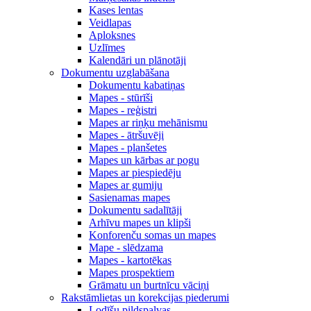
Kases lentas
Veidlapas
Aploksnes
Uzlīmes
Kalendāri un plānotāji
Dokumentu uzglabāšana
Dokumentu kabatiņas
Mapes - stūrīši
Mapes - reģistri
Mapes ar riņķu mehānismu
Mapes - ātršuvēji
Mapes - planšetes
Mapes un kārbas ar pogu
Mapes ar piespiedēju
Mapes ar gumiju
Sasienamas mapes
Dokumentu sadalītāji
Arhīvu mapes un klipši
Konforenču somas un mapes
Mape - slēdzama
Mapes - kartotēkas
Mapes prospektiem
Grāmatu un burtnīcu vāciņi
Rakstāmlietas un korekcijas piederumi
Lodīšu pildspalvas