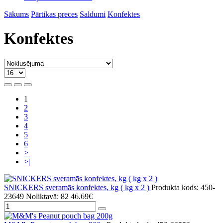
Sākums
Pārtikas preces
Saldumi
Konfektes
Konfektes
1
2
3
4
5
6
>
>|
SNICKERS sveramās konfektes, kg ( kg x 2 )
Produkta kods: 450-
23649
Noliktavā: 82
46.69€