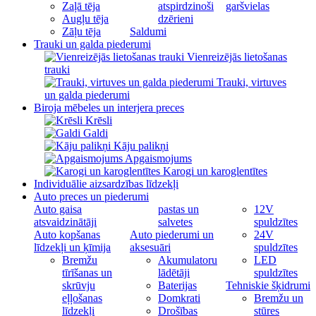
Zaļā tēja
atspirdzinoši
garšvielas
Augļu tēja
dzērieni
Zāļu tēja
Saldumi
Trauki un galda piederumi
Vienreizējās lietošanas
trauki
Trauki, virtuves
un galda piederumi
Biroja mēbeles un interjera preces
Krēsli
Galdi
Kāju palikņi
Apgaismojums
Karogi un karoglentītes
Individuālie aizsardzības līdzekļi
Auto preces un piederumi
Auto gaisa
pastas un
12V
atsvaidzinātāji
salvetes
spuldzītes
Auto kopšanas
Auto piederumi un
24V
līdzekļi un ķīmija
aksesuāri
spuldzītes
Bremžu
Akumulatoru
LED
tīrīšanas un
lādētāji
spuldzītes
skrūvju
Baterijas
Tehniskie šķidrumi
eļļošanas
Domkrati
Bremžu un
līdzekļi
Drošības
stūres