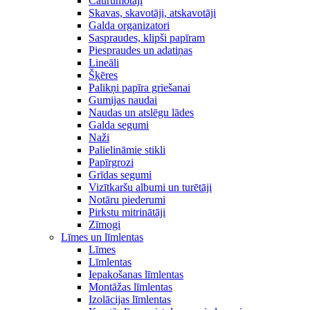
Caurumotāji
Skavas, skavotāji, atskavotāji
Galda organizatori
Saspraudes, klipši papīram
Piespraudes un adatiņas
Lineāli
Šķēres
Palikņi papīra griešanai
Gumijas naudai
Naudas un atslēgu lādes
Galda segumi
Naži
Palielināmie stikli
Papīrgrozi
Grīdas segumi
Vizītkaršu albumi un turētāji
Notāru piederumi
Pirkstu mitrinātāji
Zīmogi
Līmes un līmlentas
Līmes
Līmlentas
Iepakošanas līmlentas
Montāžas līmlentas
Izolācijas līmlentas