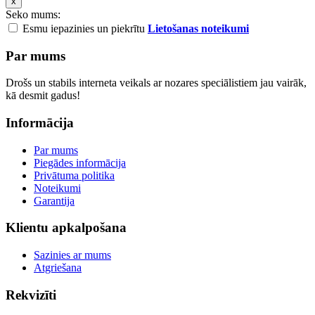
x
Seko mums:
Esmu iepazinies un piekrītu
Lietošanas noteikumi
Par mums
Drošs un stabils interneta veikals ar nozares speciālistiem jau vairāk,
kā desmit gadus!
Informācija
Par mums
Piegādes informācija
Privātuma politika
Noteikumi
Garantija
Klientu apkalpošana
Sazinies ar mums
Atgriešana
Rekvizīti