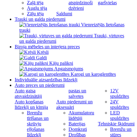
Zaļā tēja
atspirdzinoši
garšvielas
Augļu tēja
dzērieni
Zāļu tēja
Saldumi
Trauki un galda piederumi
Vienreizējās lietošanas
trauki
Trauki, virtuves
un galda piederumi
Biroja mēbeles un interjera preces
Krēsli
Galdi
Kāju palikņi
Apgaismojums
Karogi un karoglentītes
Individuālie aizsardzības līdzekļi
Auto preces un piederumi
Auto gaisa
pastas un
12V
atsvaidzinātāji
salvetes
spuldzītes
Auto kopšanas
Auto piederumi un
24V
līdzekļi un ķīmija
aksesuāri
spuldzītes
Bremžu
Akumulatoru
LED
tīrīšanas un
lādētāji
spuldzītes
skrūvju
Baterijas
Tehniskie šķidrumi
eļļošanas
Domkrati
Bremžu un
līdzekļi
Drošības
stūres