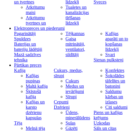
un tvertnes
līdzekļi
Sveces
Atkritumu
Tualetes un
maisi
kanalizācijas
Atkritumu
tīrīšanas
tvertnes un
līdzekļi
Elektropreces un piederumi
Pagarinātāji
Tējkannas
Kafijas
Spuldzes
Gaisa
aparāti un to
Baterijas un
mitrinātāji,
kopšanas
bateriju lādētāji
ventilatori,
līdzekļi
Mazā sadzīves
sildītāji
Svari
tehnika
Sienas pulksteņi
Pārtikas preces
Kafija
Cukurs, medus,
Konfektes
Kafijas
sīrupi
Šokolādes
pupiņas
Cukurs
tāfelītes un
Maltā kafija
Medus un
batoniņi
Šķīstošā
ievārījumi
Saldumu
kafija
Sīrupi
kārbas un
Kafijas un
Cepumi
izlases
karsto
Dzērieni
Citi saldumi
dzērienu
Ūdens,
Piens un kafijas
kapsulas
minerālūdens
krējums
Tēja
Sulas
Uzkodas
Melnā tēja
Gāzēti
Sāls un citas