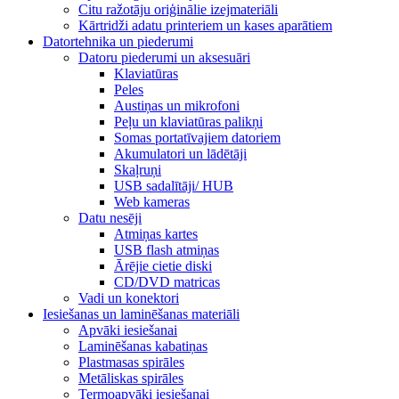
Citu ražotāju oriģinālie izejmateriāli
Kārtridži adatu printeriem un kases aparātiem
Datortehnika un piederumi
Datoru piederumi un aksesuāri
Klaviatūras
Peles
Austiņas un mikrofoni
Peļu un klaviatūras palikņi
Somas portatīvajiem datoriem
Akumulatori un lādētāji
Skaļruņi
USB sadalītāji/ HUB
Web kameras
Datu nesēji
Atmiņas kartes
USB flash atmiņas
Ārējie cietie diski
CD/DVD matricas
Vadi un konektori
Iesiešanas un laminēšanas materiāli
Apvāki iesiešanai
Laminēšanas kabatiņas
Plastmasas spirāles
Metāliskas spirāles
Termoapvāki iesiešanai