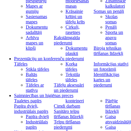
piespiedēju
modelēšanas
Zinātniskie
Mapes ar
masas
kalkulatori
gumiju
Krāsainie
Somas un penāļi
Sasienamas
krītiņi un
Skolas
mapes
tāfeļu krīts
somas
Dokumentu
Cirkuļi,
Penāļi
sadalītāji
rasetnes
Sporta un
Arhīvu
Rakstāmgalda
apavu
mapes un
piederumi
somas
klipši
Dokumentu
Biroja tehnikas
plaukti
tīrīšanas līdzekļi
Prezentāciju un konferenču piederumi
Tāfeles
Korķa
Informācijas statīvi
Stikla tāfeles
tāfeles
un fotorāmji
Baltās
Tekstila
Identifikācijas
tāfeles
tāfeles
kartes un
Tāfeles ar
Tāfeļu aksesuāri
piederumi
statīvu
un piederumi
Saimniecības un higiēnas preces
Tualetes papīrs
konteineri
Pārējie
Papīra dvieļi,
Cimdi darbam
tīrīšanas
industriālais papīrs
Sanitāro telpu
līdzekļi
Papīra dvieļi
tīrīšanas līdzekļi
Gaisa
Industriālais
Telpu tīrīšanas
atsvaidzinātāj
papīrs
piederumi
Gaisa