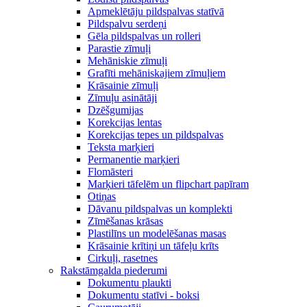
Apmeklētāju pildspalvas statīvā
Pildspalvu serdeņi
Gēla pildspalvas un rolleri
Parastie zīmuļi
Mehāniskie zīmuļi
Grafīti mehāniskajiem zīmuļiem
Krāsainie zīmuļi
Zīmuļu asinātāji
Dzēšgumijas
Korekcijas lentas
Korekcijas tepes un pildspalvas
Teksta marķieri
Permanentie marķieri
Flomāsteri
Marķieri tāfelēm un flipchart papīram
Otiņas
Dāvanu pildspalvas un komplekti
Zīmēšanas krāsas
Plastilīns un modelēšanas masas
Krāsainie krītiņi un tāfeļu krīts
Cirkuļi, rasetnes
Rakstāmgalda piederumi
Dokumentu plaukti
Dokumentu statīvi - boksi