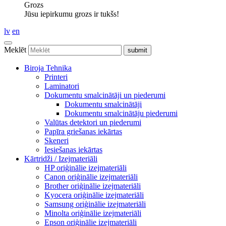
Grozs
Jūsu iepirkumu grozs ir tukšs!
lv
en
Meklēt
Biroja Tehnika
Printeri
Laminatori
Dokumentu smalcinātāji un piederumi
Dokumentu smalcinātāji
Dokumentu smalcinātāju piederumi
Valūtas detektori un piederumi
Papīra griešanas iekārtas
Skeneri
Iesiešanas iekārtas
Kārtridži / Izejmateriāli
HP oriģinālie izejmateriāli
Canon oriģinālie izejmateriāli
Brother oriģinālie izejmateriāli
Kyocera oriģinālie izejmateriāli
Samsung oriģinālie izejmateriāli
Minolta oriģinālie izejmateriāli
Epson oriģinālie izejmateriāli