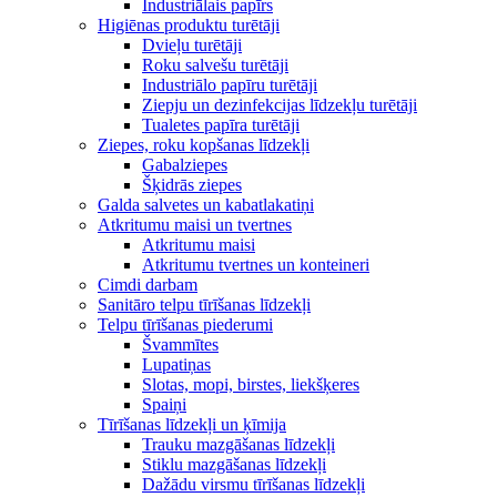
Industriālais papīrs
Higiēnas produktu turētāji
Dvieļu turētāji
Roku salvešu turētāji
Industriālo papīru turētāji
Ziepju un dezinfekcijas līdzekļu turētāji
Tualetes papīra turētāji
Ziepes, roku kopšanas līdzekļi
Gabalziepes
Šķidrās ziepes
Galda salvetes un kabatlakatiņi
Atkritumu maisi un tvertnes
Atkritumu maisi
Atkritumu tvertnes un konteineri
Cimdi darbam
Sanitāro telpu tīrīšanas līdzekļi
Telpu tīrīšanas piederumi
Švammītes
Lupatiņas
Slotas, mopi, birstes, liekšķeres
Spaiņi
Tīrīšanas līdzekļi un ķīmija
Trauku mazgāšanas līdzekļi
Stiklu mazgāšanas līdzekļi
Dažādu virsmu tīrīšanas līdzekļi