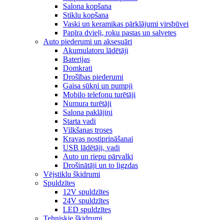
Salona kopšana
Stiklu kopšana
Vaski un keramikas pārklājumi virsbūvei
Papīra dvieļi, roku pastas un salvetes
Auto piederumi un aksesuāri
Akumulatoru lādētāji
Baterijas
Domkrati
Drošības piederumi
Gaisa sūkņi un pumpji
Mobilo telefonu turētāji
Numura turētāji
Salona paklājiņi
Starta vadi
Vilkšanas troses
Kravas nostiprināšanai
USB lādētāji, vadi
Auto un riepu pārvalki
Drošinātāji un to ligzdas
Vējstiklu šķidrumi
Spuldzītes
12V spuldzītes
24V spuldzītes
LED spuldzītes
Tehniskie šķidrumi