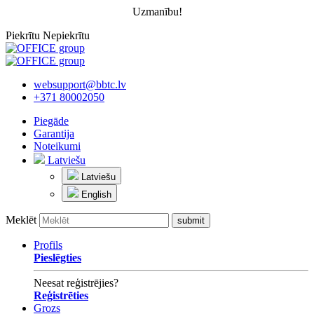
Uzmanību!
Piekrītu
Nepiekrītu
websupport@bbtc.lv
+371 80002050
Piegāde
Garantija
Noteikumi
Latviešu
Latviešu
English
Meklēt
Profils
Pieslēgties
Neesat reģistrējies?
Reģistrēties
Grozs