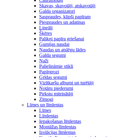
Caurumotāji
Skavas, skavotāji, atskavotāji
Galda organizatori
Saspraudes, klipši papīram
Piespraudes un adatiņas
Lineāli
Šķēres
Palikņi papīra griešanai
Gumijas naudai
Naudas un atslēgu lādes
Galda segumi
Naži
Palielināmie stikli
Papīrgrozi
Grīdas segumi
Vizītkaršu albumi un turētāji
Notāru piederumi
Pirkstu mitrinātāji
Zīmogi
Līmes un līmlentas
Līmes
Līmlentas
Iepakošanas līmlentas
Montāžas līmlentas
Izolācijas līmlentas