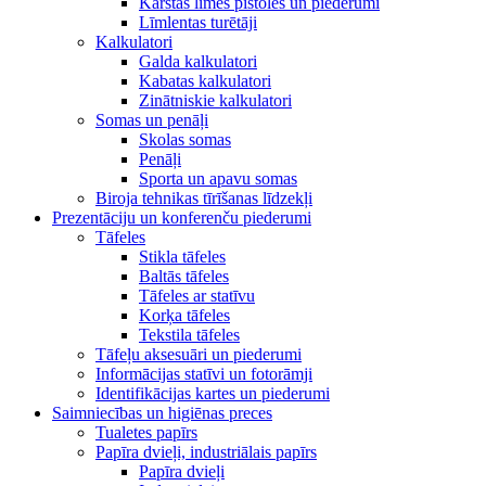
Karstās līmes pistoles un piederumi
Līmlentas turētāji
Kalkulatori
Galda kalkulatori
Kabatas kalkulatori
Zinātniskie kalkulatori
Somas un penāļi
Skolas somas
Penāļi
Sporta un apavu somas
Biroja tehnikas tīrīšanas līdzekļi
Prezentāciju un konferenču piederumi
Tāfeles
Stikla tāfeles
Baltās tāfeles
Tāfeles ar statīvu
Korķa tāfeles
Tekstila tāfeles
Tāfeļu aksesuāri un piederumi
Informācijas statīvi un fotorāmji
Identifikācijas kartes un piederumi
Saimniecības un higiēnas preces
Tualetes papīrs
Papīra dvieļi, industriālais papīrs
Papīra dvieļi