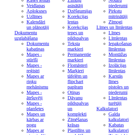
Kases lentas
Zīmuļu
Notāru
Veidlapas
asinātāji
piederumi
Aploksnes
Dzēšgumijas
Pirkstu
Uzlīmes
Korekcijas
mitrinātāji
Kalendāri
lentas
Zīmogi
un plānotāji
Korekcijas
Līmes un līmlentas
Dokumentu
tepes un
Līmes
uzglabāšana
pildspalvas
Līmlentas
Dokumentu
Teksta
Iepakošanas
kabatiņas
marķieri
līmlentas
Mapes -
Permanentie
Montāžas
stūrīši
marķieri
līmlentas
Mapes -
Flomāsteri
Izolācijas
reģistri
Marķieri
līmlentas
Mapes ar
tāfelēm un
Karstās
riņķu
flipchart
līmes
mehānismu
papīram
pistoles un
Mapes -
Otiņas
piederumi
ātršuvēji
Dāvanu
Līmlentas
Mapes -
pildspalvas
turētāji
planšetes
un
Kalkulatori
Mapes un
komplekti
Galda
kārbas ar
Zīmēšanas
kalkulatori
pogu
krāsas
Kabatas
Mapes ar
Plastilīns un
kalkulatori