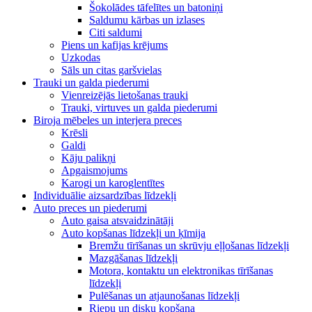
Šokolādes tāfelītes un batoniņi
Saldumu kārbas un izlases
Citi saldumi
Piens un kafijas krējums
Uzkodas
Sāls un citas garšvielas
Trauki un galda piederumi
Vienreizējās lietošanas trauki
Trauki, virtuves un galda piederumi
Biroja mēbeles un interjera preces
Krēsli
Galdi
Kāju palikņi
Apgaismojums
Karogi un karoglentītes
Individuālie aizsardzības līdzekļi
Auto preces un piederumi
Auto gaisa atsvaidzinātāji
Auto kopšanas līdzekļi un ķīmija
Bremžu tīrīšanas un skrūvju eļļošanas līdzekļi
Mazgāšanas līdzekļi
Motora, kontaktu un elektronikas tīrīšanas
līdzekļi
Pulēšanas un atjaunošanas līdzekļi
Riepu un disku kopšana