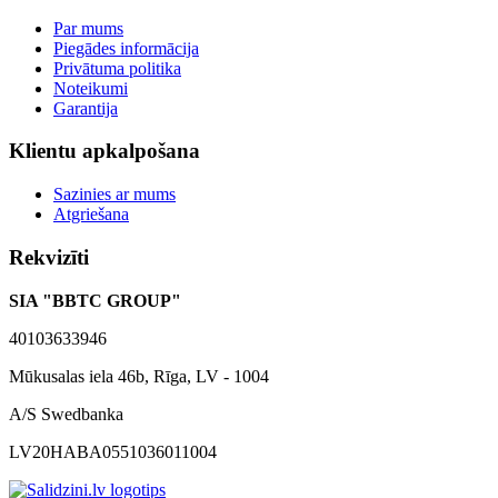
Par mums
Piegādes informācija
Privātuma politika
Noteikumi
Garantija
Klientu apkalpošana
Sazinies ar mums
Atgriešana
Rekvizīti
SIA "BBTC GROUP"
40103633946
Mūkusalas iela 46b, Rīga, LV - 1004
A/S Swedbanka
LV20HABA0551036011004