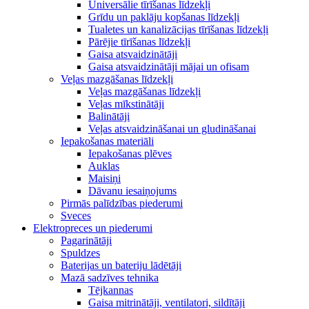
Universālie tīrīšanas līdzekļi
Grīdu un paklāju kopšanas līdzekļi
Tualetes un kanalizācijas tīrīšanas līdzekļi
Pārējie tīrīšanas līdzekļi
Gaisa atsvaidzinātāji
Gaisa atsvaidzinātāji mājai un ofisam
Veļas mazgāšanas līdzekļi
Veļas mazgāšanas līdzekļi
Veļas mīkstinātāji
Balinātāji
Veļas atsvaidzināšanai un gludināšanai
Iepakošanas materiāli
Iepakošanas plēves
Auklas
Maisiņi
Dāvanu iesaiņojums
Pirmās palīdzības piederumi
Sveces
Elektropreces un piederumi
Pagarinātāji
Spuldzes
Baterijas un bateriju lādētāji
Mazā sadzīves tehnika
Tējkannas
Gaisa mitrinātāji, ventilatori, sildītāji