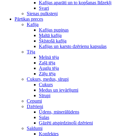
Kafijas aparāti un to kopšanas līdzekļi
Svari
Sienas pulksteņi
Pārtikas preces
Kafija
Kafijas pupiņas
Maltā kafija
Šķīstošā kafija
Kafijas un karsto dzērienu kapsulas
Tēja
Melnā tēja
Zaļā tēja
Augļu tēja
Zāļu tēja
Cukurs, medus, sīrupi
Cukurs
Medus un ievārījumi
Sīrupi
Cepumi
Dzērieni
Ūdens, minerālūdens
Sulas
Gāzēti atspirdzinoši dzērieni
Saldumi
Konfektes