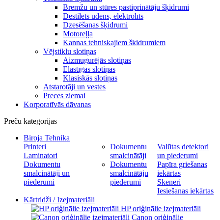
Bremžu un stūres pastiprinātāju šķidrumi
Destilēts ūdens, elektrolīts
Dzesēšanas šķidrumi
Motoreļļa
Kannas tehniskajiem škidrumiem
Vējstiklu slotiņas
Aizmugurējās slotiņas
Elastīgās slotiņas
Klasiskās slotiņas
Atstarotāji un vestes
Preces ziemai
Korporatīvās dāvanas
Preču kategorijas
Biroja Tehnika
Printeri
Dokumentu
Valūtas detektori
Laminatori
smalcinātāji
un piederumi
Dokumentu
Dokumentu
Papīra griešanas
smalcinātāji un
smalcinātāju
iekārtas
piederumi
piederumi
Skeneri
Iesiešanas iekārtas
Kārtridži / Izejmateriāli
HP oriģinālie izejmateriāli
Canon oriģinālie