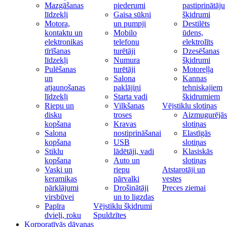
Mazgāšanas
piederumi
pastiprinātāju
līdzekļi
Gaisa sūkņi
šķidrumi
Motora,
un pumpji
Destilēts
kontaktu un
Mobilo
ūdens,
elektronikas
telefonu
elektrolīts
tīrīšanas
turētāji
Dzesēšanas
līdzekļi
Numura
šķidrumi
Pulēšanas
turētāji
Motoreļļa
un
Salona
Kannas
atjaunošanas
paklājiņi
tehniskajiem
līdzekļi
Starta vadi
škidrumiem
Riepu un
Vilkšanas
Vējstiklu slotiņas
disku
troses
Aizmugurējās
kopšana
Kravas
slotiņas
Salona
nostiprināšanai
Elastīgās
kopšana
USB
slotiņas
Stiklu
lādētāji, vadi
Klasiskās
kopšana
Auto un
slotiņas
Vaski un
riepu
Atstarotāji un
keramikas
pārvalki
vestes
pārklājumi
Drošinātāji
Preces ziemai
virsbūvei
un to ligzdas
Papīra
Vējstiklu šķidrumi
dvieļi, roku
Spuldzītes
Korporatīvās dāvanas