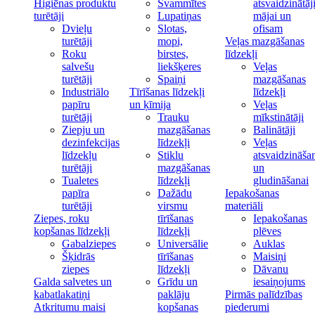
Higiēnas produktu
Švammītes
atsvaidzinātāj
turētāji
Lupatiņas
mājai un
Dvieļu
Slotas,
ofisam
turētāji
mopi,
Veļas mazgāšanas
Roku
birstes,
līdzekļi
salvešu
liekšķeres
Veļas
turētāji
Spaiņi
mazgāšanas
Industriālo
Tīrīšanas līdzekļi
līdzekļi
papīru
un ķīmija
Veļas
turētāji
Trauku
mīkstinātāji
Ziepju un
mazgāšanas
Balinātāji
dezinfekcijas
līdzekļi
Veļas
līdzekļu
Stiklu
atsvaidzināša
turētāji
mazgāšanas
un
Tualetes
līdzekļi
gludināšanai
papīra
Dažādu
Iepakošanas
turētāji
virsmu
materiāli
Ziepes, roku
tīrīšanas
Iepakošanas
kopšanas līdzekļi
līdzekļi
plēves
Gabalziepes
Universālie
Auklas
Šķidrās
tīrīšanas
Maisiņi
ziepes
līdzekļi
Dāvanu
Galda salvetes un
Grīdu un
iesaiņojums
kabatlakatiņi
paklāju
Pirmās palīdzības
Atkritumu maisi
kopšanas
piederumi