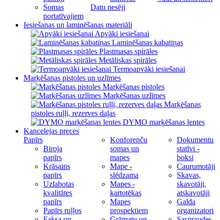
Somas
Datu nesēji
portatīvajiem
Iesiešanas un laminēšanas materiāli
Apvāki iesiešanai
Laminēšanas kabatiņas
Plastmasas spirāles
Metāliskas spirāles
Termoapvāki iesiešanai
Marķēšanas pistoles un uzlīmes
Marķēšanas pistoles
Marķēšanas uzlīmes
Marķēšanas
pistoles ruļļi, rezerves daļas
DYMO marķēšanas lentes
Kancelejas preces
Papīrs
Konforenču
Dokumentu
Biroja
somas un
statīvi -
papīrs
mapes
boksi
Krāsains
Mape -
Caurumotāji
papīrs
slēdzama
Skavas,
Uzlabotas
Mapes -
skavotāji,
kvalitātes
kartotēkas
atskavotāji
papīrs
Mapes
Galda
Papīrs ruļļos
prospektiem
organizatori
Faksa un
Grāmatu un
Saspraudes,