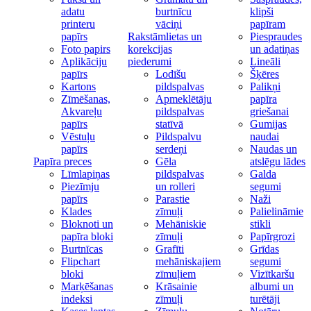
adatu
burtnīcu
klipši
printeru
vāciņi
papīram
papīrs
Rakstāmlietas un
Piespraudes
Foto papirs
korekcijas
un adatiņas
Aplikāciju
piederumi
Lineāli
papīrs
Lodīšu
Šķēres
Kartons
pildspalvas
Palikņi
Zīmēšanas,
Apmeklētāju
papīra
Akvareļu
pildspalvas
griešanai
papīrs
statīvā
Gumijas
Vēstuļu
Pildspalvu
naudai
papīrs
serdeņi
Naudas un
Papīra preces
Gēla
atslēgu lādes
Līmlapiņas
pildspalvas
Galda
Piezīmju
un rolleri
segumi
papīrs
Parastie
Naži
Klades
zīmuļi
Palielināmie
Bloknoti un
Mehāniskie
stikli
papīra bloki
zīmuļi
Papīrgrozi
Burtnīcas
Grafīti
Grīdas
Flipchart
mehāniskajiem
segumi
bloki
zīmuļiem
Vizītkaršu
Marķēšanas
Krāsainie
albumi un
indeksi
zīmuļi
turētāji