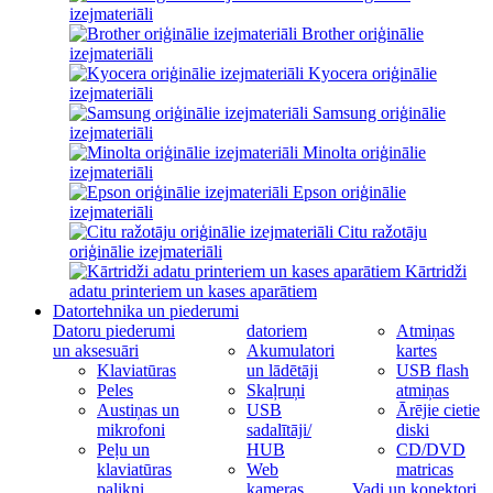
izejmateriāli
Brother oriģinālie
izejmateriāli
Kyocera oriģinālie
izejmateriāli
Samsung oriģinālie
izejmateriāli
Minolta oriģinālie
izejmateriāli
Epson oriģinālie
izejmateriāli
Citu ražotāju
oriģinālie izejmateriāli
Kārtridži
adatu printeriem un kases aparātiem
Datortehnika un piederumi
Datoru piederumi
datoriem
Atmiņas
un aksesuāri
Akumulatori
kartes
Klaviatūras
un lādētāji
USB flash
Peles
Skaļruņi
atmiņas
Austiņas un
USB
Ārējie cietie
mikrofoni
sadalītāji/
diski
Peļu un
HUB
CD/DVD
klaviatūras
Web
matricas
palikņi
kameras
Vadi un konektori