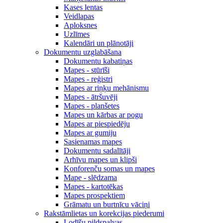
Kases lentas
Veidlapas
Aploksnes
Uzlīmes
Kalendāri un plānotāji
Dokumentu uzglabāšana
Dokumentu kabatiņas
Mapes - stūrīši
Mapes - reģistri
Mapes ar riņķu mehānismu
Mapes - ātršuvēji
Mapes - planšetes
Mapes un kārbas ar pogu
Mapes ar piespiedēju
Mapes ar gumiju
Sasienamas mapes
Dokumentu sadalītāji
Arhīvu mapes un klipši
Konforenču somas un mapes
Mape - slēdzama
Mapes - kartotēkas
Mapes prospektiem
Grāmatu un burtnīcu vāciņi
Rakstāmlietas un korekcijas piederumi
Lodīšu pildspalvas