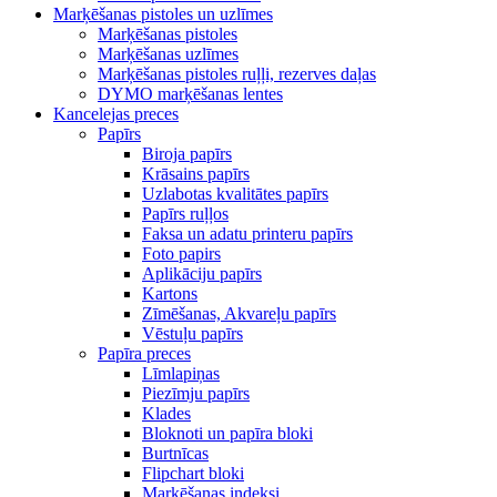
Marķēšanas pistoles un uzlīmes
Marķēšanas pistoles
Marķēšanas uzlīmes
Marķēšanas pistoles ruļļi, rezerves daļas
DYMO marķēšanas lentes
Kancelejas preces
Papīrs
Biroja papīrs
Krāsains papīrs
Uzlabotas kvalitātes papīrs
Papīrs ruļļos
Faksa un adatu printeru papīrs
Foto papirs
Aplikāciju papīrs
Kartons
Zīmēšanas, Akvareļu papīrs
Vēstuļu papīrs
Papīra preces
Līmlapiņas
Piezīmju papīrs
Klades
Bloknoti un papīra bloki
Burtnīcas
Flipchart bloki
Marķēšanas indeksi