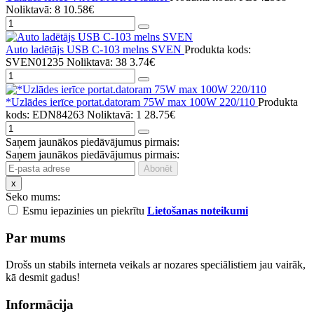
Noliktavā: 8
10.58€
Auto ladētājs USB C-103 melns SVEN
Produkta kods:
SVEN01235
Noliktavā: 38
3.74€
*Uzlādes ierīce portat.datoram 75W max 100W 220/110
Produkta
kods: EDN84263
Noliktavā: 1
28.75€
Saņem jaunākos piedāvājumus pirmais:
Saņem jaunākos piedāvājumus pirmais:
x
Seko mums:
Esmu iepazinies un piekrītu
Lietošanas noteikumi
Par mums
Drošs un stabils interneta veikals ar nozares speciālistiem jau vairāk,
kā desmit gadus!
Informācija