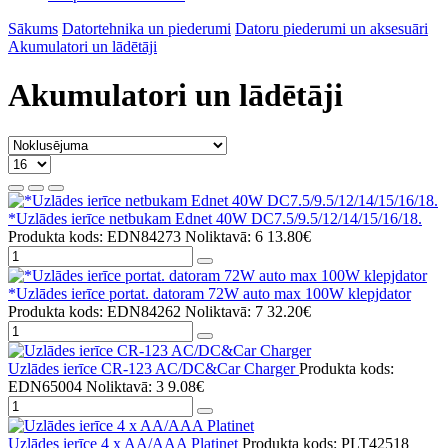
Sākums
Datortehnika un piederumi
Datoru piederumi un aksesuāri
Akumulatori un lādētāji
Akumulatori un lādētāji
*Uzlādes ierīce netbukam Ednet 40W DC7.5/9.5/12/14/15/16/18.
Produkta kods: EDN84273
Noliktavā: 6
13.80€
*Uzlādes ierīce portat. datoram 72W auto max 100W klepjdator
Produkta kods: EDN84262
Noliktavā: 7
32.20€
Uzlādes ierīce CR-123 AC/DC&Car Charger
Produkta kods:
EDN65004
Noliktavā: 3
9.08€
Uzlādes ierīce 4 x AA/AAA Platinet
Produkta kods: PLT42518