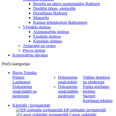
Bremžu un stūres pastiprinātāju šķidrumi
Destilēts ūdens, elektrolīts
Dzesēšanas šķidrumi
Motoreļļa
Kannas tehniskajiem škidrumiem
Vējstiklu slotiņas
Aizmugurējās slotiņas
Elastīgās slotiņas
Klasiskās slotiņas
Atstarotāji un vestes
Preces ziemai
Korporatīvās dāvanas
Preču kategorijas
Biroja Tehnika
Printeri
Dokumentu
Valūtas detektori
Laminatori
smalcinātāji
un piederumi
Dokumentu
Dokumentu
Papīra griešanas
smalcinātāji un
smalcinātāju
iekārtas
piederumi
piederumi
Skeneri
Iesiešanas iekārtas
Kārtridži / Izejmateriāli
HP oriģinālie izejmateriāli
Canon oriģinālie