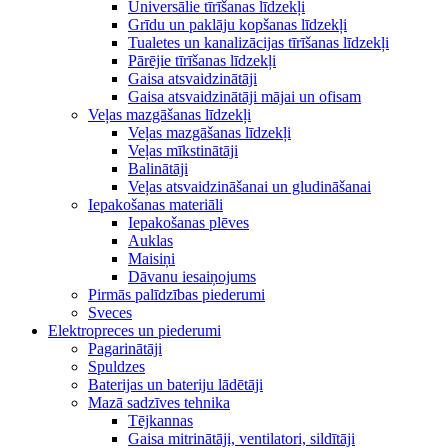
Universālie tīrīšanas līdzekļi
Grīdu un paklāju kopšanas līdzekļi
Tualetes un kanalizācijas tīrīšanas līdzekļi
Pārējie tīrīšanas līdzekļi
Gaisa atsvaidzinātāji
Gaisa atsvaidzinātāji mājai un ofisam
Veļas mazgāšanas līdzekļi
Veļas mazgāšanas līdzekļi
Veļas mīkstinātāji
Balinātāji
Veļas atsvaidzināšanai un gludināšanai
Iepakošanas materiāli
Iepakošanas plēves
Auklas
Maisiņi
Dāvanu iesaiņojums
Pirmās palīdzības piederumi
Sveces
Elektropreces un piederumi
Pagarinātāji
Spuldzes
Baterijas un bateriju lādētāji
Mazā sadzīves tehnika
Tējkannas
Gaisa mitrinātāji, ventilatori, sildītāji