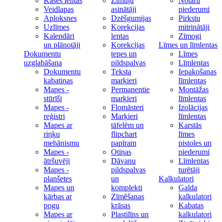
Kases lentas
Zīmuļu
Notāru
Veidlapas
asinātāji
piederumi
Aploksnes
Dzēšgumijas
Pirkstu
Uzlīmes
Korekcijas
mitrinātāji
Kalendāri
lentas
Zīmogi
un plānotāji
Korekcijas
Līmes un līmlentas
Dokumentu
tepes un
Līmes
uzglabāšana
pildspalvas
Līmlentas
Dokumentu
Teksta
Iepakošanas
kabatiņas
marķieri
līmlentas
Mapes -
Permanentie
Montāžas
stūrīši
marķieri
līmlentas
Mapes -
Flomāsteri
Izolācijas
reģistri
Marķieri
līmlentas
Mapes ar
tāfelēm un
Karstās
riņķu
flipchart
līmes
mehānismu
papīram
pistoles un
Mapes -
Otiņas
piederumi
ātršuvēji
Dāvanu
Līmlentas
Mapes -
pildspalvas
turētāji
planšetes
un
Kalkulatori
Mapes un
komplekti
Galda
kārbas ar
Zīmēšanas
kalkulatori
pogu
krāsas
Kabatas
Mapes ar
Plastilīns un
kalkulatori