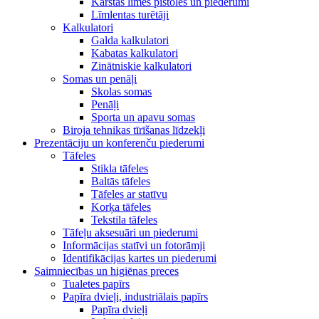
Karstās līmes pistoles un piederumi
Līmlentas turētāji
Kalkulatori
Galda kalkulatori
Kabatas kalkulatori
Zinātniskie kalkulatori
Somas un penāļi
Skolas somas
Penāļi
Sporta un apavu somas
Biroja tehnikas tīrīšanas līdzekļi
Prezentāciju un konferenču piederumi
Tāfeles
Stikla tāfeles
Baltās tāfeles
Tāfeles ar statīvu
Korķa tāfeles
Tekstila tāfeles
Tāfeļu aksesuāri un piederumi
Informācijas statīvi un fotorāmji
Identifikācijas kartes un piederumi
Saimniecības un higiēnas preces
Tualetes papīrs
Papīra dvieļi, industriālais papīrs
Papīra dvieļi