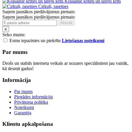
Krāsainie krītiņi un tāfeļu krīts
Cirkuļi, rasetnes
Saņem jaunākos piedāvājumus pirmais:
Saņem jaunākos piedāvājumus pirmais:
x
Seko mums:
Esmu iepazinies un piekrītu
Lietošanas noteikumi
Par mums
Drošs un stabils interneta veikals ar nozares speciālistiem jau vairāk,
kā desmit gadus!
Informācija
Par mums
Piegādes informācija
Privātuma politika
Noteikumi
Garantija
Klientu apkalpošana