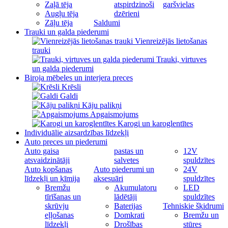
Zaļā tēja
atspirdzinoši
garšvielas
Augļu tēja
dzērieni
Zāļu tēja
Saldumi
Trauki un galda piederumi
Vienreizējās lietošanas
trauki
Trauki, virtuves
un galda piederumi
Biroja mēbeles un interjera preces
Krēsli
Galdi
Kāju palikņi
Apgaismojums
Karogi un karoglentītes
Individuālie aizsardzības līdzekļi
Auto preces un piederumi
Auto gaisa
pastas un
12V
atsvaidzinātāji
salvetes
spuldzītes
Auto kopšanas
Auto piederumi un
24V
līdzekļi un ķīmija
aksesuāri
spuldzītes
Bremžu
Akumulatoru
LED
tīrīšanas un
lādētāji
spuldzītes
skrūvju
Baterijas
Tehniskie šķidrumi
eļļošanas
Domkrati
Bremžu un
līdzekļi
Drošības
stūres