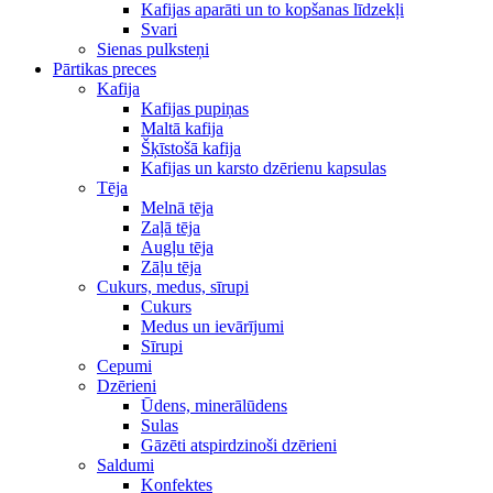
Kafijas aparāti un to kopšanas līdzekļi
Svari
Sienas pulksteņi
Pārtikas preces
Kafija
Kafijas pupiņas
Maltā kafija
Šķīstošā kafija
Kafijas un karsto dzērienu kapsulas
Tēja
Melnā tēja
Zaļā tēja
Augļu tēja
Zāļu tēja
Cukurs, medus, sīrupi
Cukurs
Medus un ievārījumi
Sīrupi
Cepumi
Dzērieni
Ūdens, minerālūdens
Sulas
Gāzēti atspirdzinoši dzērieni
Saldumi
Konfektes