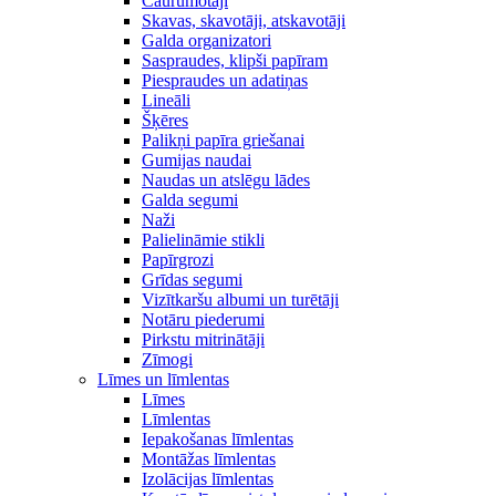
Caurumotāji
Skavas, skavotāji, atskavotāji
Galda organizatori
Saspraudes, klipši papīram
Piespraudes un adatiņas
Lineāli
Šķēres
Palikņi papīra griešanai
Gumijas naudai
Naudas un atslēgu lādes
Galda segumi
Naži
Palielināmie stikli
Papīrgrozi
Grīdas segumi
Vizītkaršu albumi un turētāji
Notāru piederumi
Pirkstu mitrinātāji
Zīmogi
Līmes un līmlentas
Līmes
Līmlentas
Iepakošanas līmlentas
Montāžas līmlentas
Izolācijas līmlentas