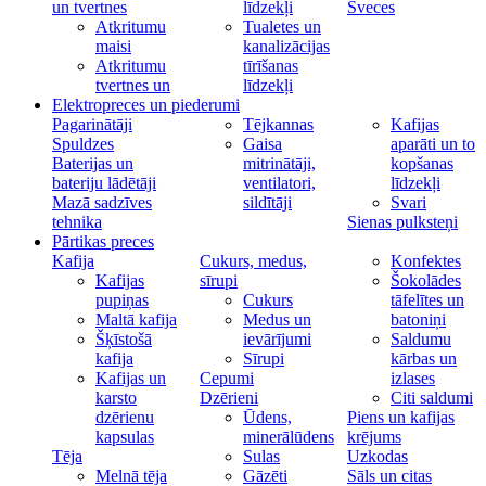
un tvertnes
līdzekļi
Sveces
Atkritumu
Tualetes un
maisi
kanalizācijas
Atkritumu
tīrīšanas
tvertnes un
līdzekļi
Elektropreces un piederumi
Pagarinātāji
Tējkannas
Kafijas
Spuldzes
Gaisa
aparāti un to
Baterijas un
mitrinātāji,
kopšanas
bateriju lādētāji
ventilatori,
līdzekļi
Mazā sadzīves
sildītāji
Svari
tehnika
Sienas pulksteņi
Pārtikas preces
Kafija
Cukurs, medus,
Konfektes
Kafijas
sīrupi
Šokolādes
pupiņas
Cukurs
tāfelītes un
Maltā kafija
Medus un
batoniņi
Šķīstošā
ievārījumi
Saldumu
kafija
Sīrupi
kārbas un
Kafijas un
Cepumi
izlases
karsto
Dzērieni
Citi saldumi
dzērienu
Ūdens,
Piens un kafijas
kapsulas
minerālūdens
krējums
Tēja
Sulas
Uzkodas
Melnā tēja
Gāzēti
Sāls un citas