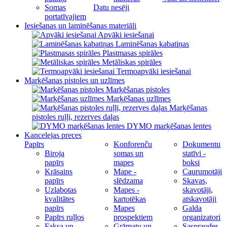
Somas
Datu nesēji
portatīvajiem
Iesiešanas un laminēšanas materiāli
Apvāki iesiešanai
Laminēšanas kabatiņas
Plastmasas spirāles
Metāliskas spirāles
Termoapvāki iesiešanai
Marķēšanas pistoles un uzlīmes
Marķēšanas pistoles
Marķēšanas uzlīmes
Marķēšanas
pistoles ruļļi, rezerves daļas
DYMO marķēšanas lentes
Kancelejas preces
Papīrs
Konforenču
Dokumentu
Biroja
somas un
statīvi -
papīrs
mapes
boksi
Krāsains
Mape -
Caurumotāji
papīrs
slēdzama
Skavas,
Uzlabotas
Mapes -
skavotāji,
kvalitātes
kartotēkas
atskavotāji
papīrs
Mapes
Galda
Papīrs ruļļos
prospektiem
organizatori
Faksa un
Grāmatu un
Saspraudes,