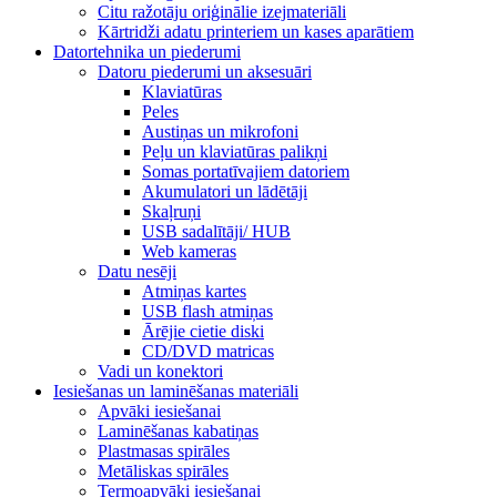
Citu ražotāju oriģinālie izejmateriāli
Kārtridži adatu printeriem un kases aparātiem
Datortehnika un piederumi
Datoru piederumi un aksesuāri
Klaviatūras
Peles
Austiņas un mikrofoni
Peļu un klaviatūras palikņi
Somas portatīvajiem datoriem
Akumulatori un lādētāji
Skaļruņi
USB sadalītāji/ HUB
Web kameras
Datu nesēji
Atmiņas kartes
USB flash atmiņas
Ārējie cietie diski
CD/DVD matricas
Vadi un konektori
Iesiešanas un laminēšanas materiāli
Apvāki iesiešanai
Laminēšanas kabatiņas
Plastmasas spirāles
Metāliskas spirāles
Termoapvāki iesiešanai