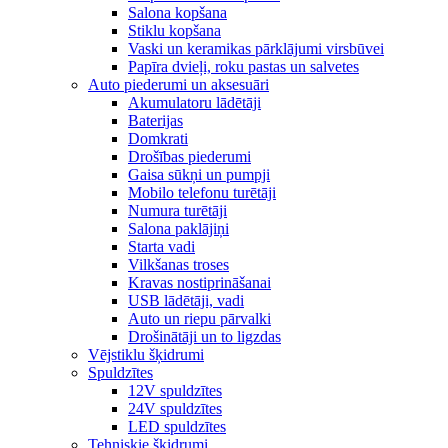
Salona kopšana
Stiklu kopšana
Vaski un keramikas pārklājumi virsbūvei
Papīra dvieļi, roku pastas un salvetes
Auto piederumi un aksesuāri
Akumulatoru lādētāji
Baterijas
Domkrati
Drošības piederumi
Gaisa sūkņi un pumpji
Mobilo telefonu turētāji
Numura turētāji
Salona paklājiņi
Starta vadi
Vilkšanas troses
Kravas nostiprināšanai
USB lādētāji, vadi
Auto un riepu pārvalki
Drošinātāji un to ligzdas
Vējstiklu šķidrumi
Spuldzītes
12V spuldzītes
24V spuldzītes
LED spuldzītes
Tehniskie šķidrumi