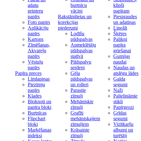
adatu
burtnīcu
klipši
printeru
vāciņi
papīram
papīrs
Rakstāmlietas un
Piespraudes
Foto papirs
korekcijas
un adatiņas
Aplikāciju
piederumi
Lineāli
papīrs
Lodīšu
Šķēres
Kartons
pildspalvas
Palikņi
Zīmēšanas,
Apmeklētāju
papīra
Akvareļu
pildspalvas
griešanai
papīrs
statīvā
Gumijas
Vēstuļu
Pildspalvu
naudai
papīrs
serdeņi
Naudas un
Papīra preces
Gēla
atslēgu lādes
Līmlapiņas
pildspalvas
Galda
Piezīmju
un rolleri
segumi
papīrs
Parastie
Naži
Klades
zīmuļi
Palielināmie
Bloknoti un
Mehāniskie
stikli
papīra bloki
zīmuļi
Papīrgrozi
Burtnīcas
Grafīti
Grīdas
Flipchart
mehāniskajiem
segumi
bloki
zīmuļiem
Vizītkaršu
Marķēšanas
Krāsainie
albumi un
indeksi
zīmuļi
turētāji