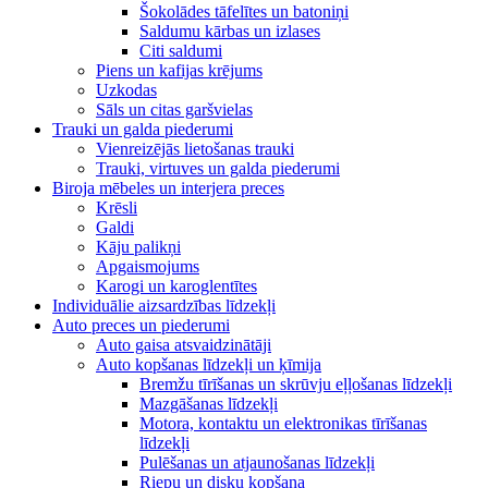
Šokolādes tāfelītes un batoniņi
Saldumu kārbas un izlases
Citi saldumi
Piens un kafijas krējums
Uzkodas
Sāls un citas garšvielas
Trauki un galda piederumi
Vienreizējās lietošanas trauki
Trauki, virtuves un galda piederumi
Biroja mēbeles un interjera preces
Krēsli
Galdi
Kāju palikņi
Apgaismojums
Karogi un karoglentītes
Individuālie aizsardzības līdzekļi
Auto preces un piederumi
Auto gaisa atsvaidzinātāji
Auto kopšanas līdzekļi un ķīmija
Bremžu tīrīšanas un skrūvju eļļošanas līdzekļi
Mazgāšanas līdzekļi
Motora, kontaktu un elektronikas tīrīšanas
līdzekļi
Pulēšanas un atjaunošanas līdzekļi
Riepu un disku kopšana