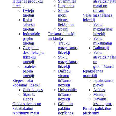
Higiēnas produktu
Švammītes
atsvaidzinātāj
turētāji
Lupatiņas
mājai un
Dvieļu
Slotas,
ofisam
turētāji
mopi,
Veļas mazgāšanas
Roku
birstes,
līdzekļi
salvešu
liekšķeres
Veļas
turētāji
Spaiņi
mazgāšanas
Industriālo
Tīrīšanas līdzekļi
līdzekļi
papīru
un ķīmija
Veļas
turētāji
Trauku
mīkstinātāji
Ziepju un
mazgāšanas
Balinātāji
dezinfekcijas
līdzekļi
Veļas
līdzekļu
Stiklu
atsvaidzināša
turētāji
mazgāšanas
un
Tualetes
līdzekļi
gludināšanai
papīra
Dažādu
Iepakošanas
turētāji
virsmu
materiāli
Ziepes, roku
tīrīšanas
Iepakošanas
kopšanas līdzekļi
līdzekļi
plēves
Gabalziepes
Universālie
Auklas
Šķidrās
tīrīšanas
Maisiņi
ziepes
līdzekļi
Dāvanu
Galda salvetes un
Grīdu un
iesaiņojums
kabatlakatiņi
paklāju
Pirmās palīdzības
Atkritumu maisi
kopšanas
piederumi