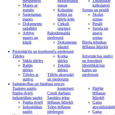
piespiedēju
modelēšanas
Zinātniskie
Mapes ar
masas
kalkulatori
gumiju
Krāsainie
Somas un penāļi
Sasienamas
krītiņi un
Skolas
mapes
tāfeļu krīts
somas
Dokumentu
Cirkuļi,
Penāļi
sadalītāji
rasetnes
Sporta un
Arhīvu
Rakstāmgalda
apavu
mapes un
piederumi
somas
klipši
Dokumentu
Biroja tehnikas
plaukti
tīrīšanas līdzekļi
Prezentāciju un konferenču piederumi
Tāfeles
Korķa
Informācijas statīvi
Stikla tāfeles
tāfeles
un fotorāmji
Baltās
Tekstila
Identifikācijas
tāfeles
tāfeles
kartes un
Tāfeles ar
Tāfeļu aksesuāri
piederumi
statīvu
un piederumi
Saimniecības un higiēnas preces
Tualetes papīrs
konteineri
Pārējie
Papīra dvieļi,
Cimdi darbam
tīrīšanas
industriālais papīrs
Sanitāro telpu
līdzekļi
Papīra dvieļi
tīrīšanas līdzekļi
Gaisa
Industriālais
Telpu tīrīšanas
atsvaidzinātāj
papīrs
piederumi
Gaisa