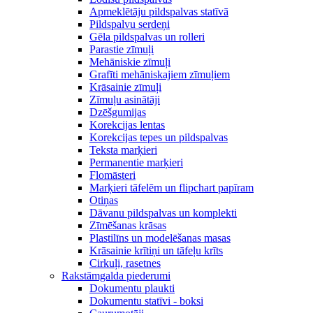
Apmeklētāju pildspalvas statīvā
Pildspalvu serdeņi
Gēla pildspalvas un rolleri
Parastie zīmuļi
Mehāniskie zīmuļi
Grafīti mehāniskajiem zīmuļiem
Krāsainie zīmuļi
Zīmuļu asinātāji
Dzēšgumijas
Korekcijas lentas
Korekcijas tepes un pildspalvas
Teksta marķieri
Permanentie marķieri
Flomāsteri
Marķieri tāfelēm un flipchart papīram
Otiņas
Dāvanu pildspalvas un komplekti
Zīmēšanas krāsas
Plastilīns un modelēšanas masas
Krāsainie krītiņi un tāfeļu krīts
Cirkuļi, rasetnes
Rakstāmgalda piederumi
Dokumentu plaukti
Dokumentu statīvi - boksi