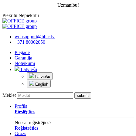
Uzmanību!
Piekrītu
Nepiekrītu
websupport@bbtc.lv
+371 80002050
Piegāde
Garantija
Noteikumi
Latviešu
Latviešu
English
Meklēt
Profils
Pieslēgties
Neesat reģistrējies?
Reģistrēties
Grozs