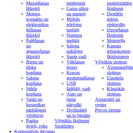
Mazgāšanas
piederumi
pastiprinātāju
līdzekļi
Gaisa sūkņi
šķidrumi
Motora,
un pumpji
Destilēts
kontaktu un
Mobilo
ūdens,
elektronikas
telefonu
elektrolīts
tīrīšanas
turētāji
Dzesēšanas
līdzekļi
Numura
šķidrumi
Pulēšanas
turētāji
Motoreļļa
un
Salona
Kannas
atjaunošanas
paklājiņi
tehniskajiem
līdzekļi
Starta vadi
škidrumiem
Riepu un
Vilkšanas
Vējstiklu slotiņas
disku
troses
Aizmugurējās
kopšana
Kravas
slotiņas
Salona
nostiprināšanai
Elastīgās
kopšana
USB
slotiņas
Stiklu
lādētāji, vadi
Klasiskās
kopšana
Auto un
slotiņas
Vaski un
riepu
Atstarotāji un
keramikas
pārvalki
vestes
pārklājumi
Drošinātāji
Preces ziemai
virsbūvei
un to ligzdas
Papīra
Vējstiklu šķidrumi
dvieļi, roku
Spuldzītes
Korporatīvās dāvanas