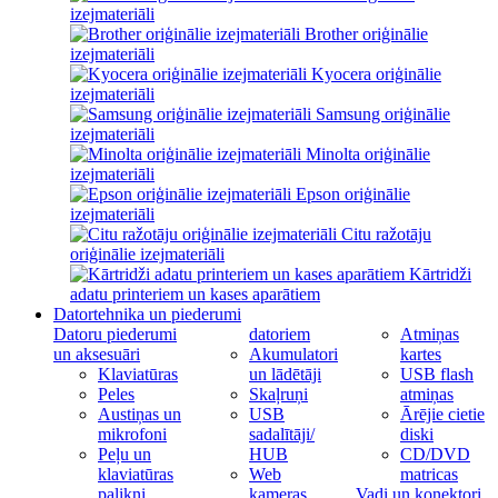
izejmateriāli
Brother oriģinālie
izejmateriāli
Kyocera oriģinālie
izejmateriāli
Samsung oriģinālie
izejmateriāli
Minolta oriģinālie
izejmateriāli
Epson oriģinālie
izejmateriāli
Citu ražotāju
oriģinālie izejmateriāli
Kārtridži
adatu printeriem un kases aparātiem
Datortehnika un piederumi
Datoru piederumi
datoriem
Atmiņas
un aksesuāri
Akumulatori
kartes
Klaviatūras
un lādētāji
USB flash
Peles
Skaļruņi
atmiņas
Austiņas un
USB
Ārējie cietie
mikrofoni
sadalītāji/
diski
Peļu un
HUB
CD/DVD
klaviatūras
Web
matricas
palikņi
kameras
Vadi un konektori