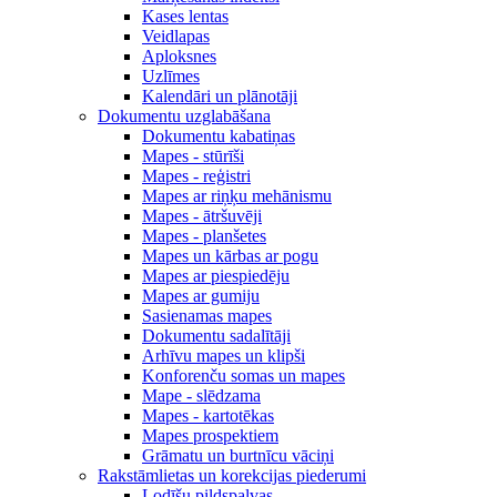
Kases lentas
Veidlapas
Aploksnes
Uzlīmes
Kalendāri un plānotāji
Dokumentu uzglabāšana
Dokumentu kabatiņas
Mapes - stūrīši
Mapes - reģistri
Mapes ar riņķu mehānismu
Mapes - ātršuvēji
Mapes - planšetes
Mapes un kārbas ar pogu
Mapes ar piespiedēju
Mapes ar gumiju
Sasienamas mapes
Dokumentu sadalītāji
Arhīvu mapes un klipši
Konforenču somas un mapes
Mape - slēdzama
Mapes - kartotēkas
Mapes prospektiem
Grāmatu un burtnīcu vāciņi
Rakstāmlietas un korekcijas piederumi
Lodīšu pildspalvas