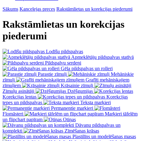
Sākums
Kancelejas preces
Rakstāmlietas un korekcijas piederumi
Rakstāmlietas un korekcijas
piederumi
Lodīšu pildspalvas
Apmeklētāju pildspalvas statīvā
Pildspalvu serdeņi
Gēla pildspalvas un rolleri
Parastie zīmuļi
Mehāniskie
zīmuļi
Grafīti mehāniskajiem
zīmuļiem
Krāsainie zīmuļi
Zīmuļu asinātāji
Dzēšgumijas
Korekcijas lentas
Korekcijas
tepes un pildspalvas
Teksta marķieri
Permanentie marķieri
Flomāsteri
Marķieri tāfelēm
un flipchart papīram
Otiņas
Dāvanu pildspalvas un
komplekti
Zīmēšanas krāsas
Plastilīns un modelēšanas masas