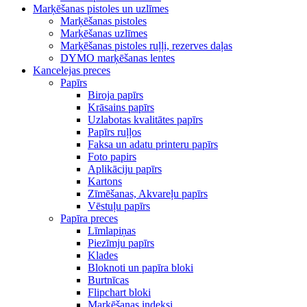
Marķēšanas pistoles un uzlīmes
Marķēšanas pistoles
Marķēšanas uzlīmes
Marķēšanas pistoles ruļļi, rezerves daļas
DYMO marķēšanas lentes
Kancelejas preces
Papīrs
Biroja papīrs
Krāsains papīrs
Uzlabotas kvalitātes papīrs
Papīrs ruļļos
Faksa un adatu printeru papīrs
Foto papirs
Aplikāciju papīrs
Kartons
Zīmēšanas, Akvareļu papīrs
Vēstuļu papīrs
Papīra preces
Līmlapiņas
Piezīmju papīrs
Klades
Bloknoti un papīra bloki
Burtnīcas
Flipchart bloki
Marķēšanas indeksi