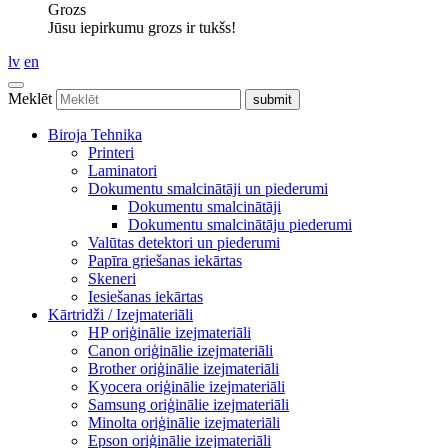
Grozs
Jūsu iepirkumu grozs ir tukšs!
lv
en
Meklēt
Biroja Tehnika
Printeri
Laminatori
Dokumentu smalcinātāji un piederumi
Dokumentu smalcinātāji
Dokumentu smalcinātāju piederumi
Valūtas detektori un piederumi
Papīra griešanas iekārtas
Skeneri
Iesiešanas iekārtas
Kārtridži / Izejmateriāli
HP oriģinālie izejmateriāli
Canon oriģinālie izejmateriāli
Brother oriģinālie izejmateriāli
Kyocera oriģinālie izejmateriāli
Samsung oriģinālie izejmateriāli
Minolta oriģinālie izejmateriāli
Epson oriģinālie izejmateriāli