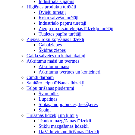
Industriālais papīrs
Higiēnas produktu turētāji
Dvieļu turētāji
Roku salvešu turētāji
Industriālo papīru turētāji
Ziepju un dezinfekcijas līdzekļu turētāji
Tualetes papīra turētāji
Ziepes, roku kopšanas līdzekļi
Gabalziepes
Šķidrās ziepes
Galda salvetes un kabatlakatiņi
Atkritumu maisi un tvertnes
Atkritumu maisi
Atkritumu tvertnes un konteineri
Cimdi darbam
Sanitāro telpu tīrīšanas līdzekļi
Telpu tīrīšanas piederumi
Švammītes
Lupatiņas
Slotas, mopi, birstes, liekšķeres
Spaiņi
Tīrīšanas līdzekļi un ķīmija
Trauku mazgāšanas līdzekļi
Stiklu mazgāšanas līdzekļi
Dažādu virsmu tīrīšanas līdzekļi