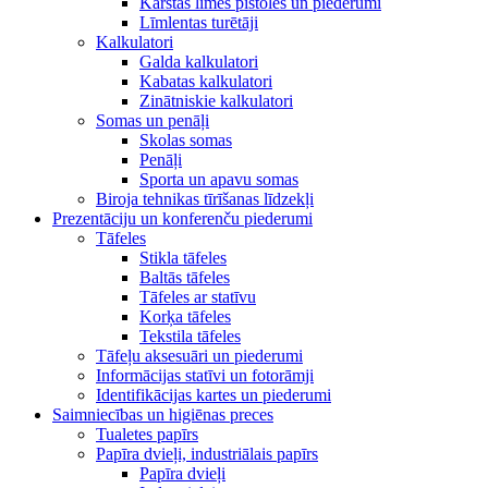
Karstās līmes pistoles un piederumi
Līmlentas turētāji
Kalkulatori
Galda kalkulatori
Kabatas kalkulatori
Zinātniskie kalkulatori
Somas un penāļi
Skolas somas
Penāļi
Sporta un apavu somas
Biroja tehnikas tīrīšanas līdzekļi
Prezentāciju un konferenču piederumi
Tāfeles
Stikla tāfeles
Baltās tāfeles
Tāfeles ar statīvu
Korķa tāfeles
Tekstila tāfeles
Tāfeļu aksesuāri un piederumi
Informācijas statīvi un fotorāmji
Identifikācijas kartes un piederumi
Saimniecības un higiēnas preces
Tualetes papīrs
Papīra dvieļi, industriālais papīrs
Papīra dvieļi