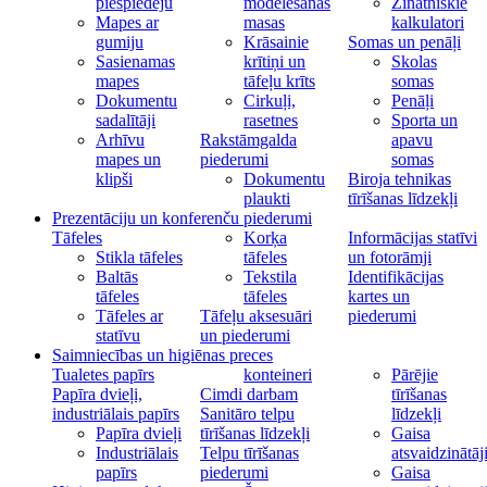
piespiedēju
modelēšanas
Zinātniskie
Mapes ar
masas
kalkulatori
gumiju
Krāsainie
Somas un penāļi
Sasienamas
krītiņi un
Skolas
mapes
tāfeļu krīts
somas
Dokumentu
Cirkuļi,
Penāļi
sadalītāji
rasetnes
Sporta un
Arhīvu
Rakstāmgalda
apavu
mapes un
piederumi
somas
klipši
Dokumentu
Biroja tehnikas
plaukti
tīrīšanas līdzekļi
Prezentāciju un konferenču piederumi
Tāfeles
Korķa
Informācijas statīvi
Stikla tāfeles
tāfeles
un fotorāmji
Baltās
Tekstila
Identifikācijas
tāfeles
tāfeles
kartes un
Tāfeles ar
Tāfeļu aksesuāri
piederumi
statīvu
un piederumi
Saimniecības un higiēnas preces
Tualetes papīrs
konteineri
Pārējie
Papīra dvieļi,
Cimdi darbam
tīrīšanas
industriālais papīrs
Sanitāro telpu
līdzekļi
Papīra dvieļi
tīrīšanas līdzekļi
Gaisa
Industriālais
Telpu tīrīšanas
atsvaidzinātāj
papīrs
piederumi
Gaisa