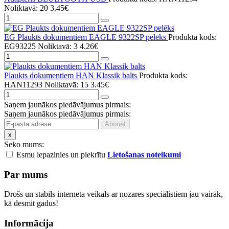
Noliktavā: 20
3.45€
EG Plaukts dokumentiem EAGLE 9322SP pelēks
Produkta kods:
EG93225
Noliktavā: 3
4.26€
Plaukts dokumentiem HAN Klassik balts
Produkta kods:
HAN11293
Noliktavā: 15
3.45€
Saņem jaunākos piedāvājumus pirmais:
Saņem jaunākos piedāvājumus pirmais:
x
Seko mums:
Esmu iepazinies un piekrītu
Lietošanas noteikumi
Par mums
Drošs un stabils interneta veikals ar nozares speciālistiem jau vairāk,
kā desmit gadus!
Informācija