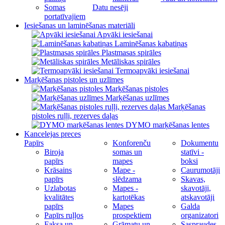
Somas
Datu nesēji
portatīvajiem
Iesiešanas un laminēšanas materiāli
Apvāki iesiešanai
Laminēšanas kabatiņas
Plastmasas spirāles
Metāliskas spirāles
Termoapvāki iesiešanai
Marķēšanas pistoles un uzlīmes
Marķēšanas pistoles
Marķēšanas uzlīmes
Marķēšanas
pistoles ruļļi, rezerves daļas
DYMO marķēšanas lentes
Kancelejas preces
Papīrs
Konforenču
Dokumentu
Biroja
somas un
statīvi -
papīrs
mapes
boksi
Krāsains
Mape -
Caurumotāji
papīrs
slēdzama
Skavas,
Uzlabotas
Mapes -
skavotāji,
kvalitātes
kartotēkas
atskavotāji
papīrs
Mapes
Galda
Papīrs ruļļos
prospektiem
organizatori
Faksa un
Grāmatu un
Saspraudes,