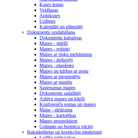
Kases lentas
Veidlapas
Aploksnes
Uzlīmes
Kalendāri un plānotāji
Dokumentu uzglabāšana
Dokumentu kabatiņas
Mapes - stūrīši
Mapes - reģistri
Mapes ar riņķu mehānismu
Mapes - ātršuvēji
Mapes - planšetes
Mapes un kārbas ar pogu
Mapes ar piespiedēju
Mapes ar gumiju
Sasienamas mapes
Dokumentu sadalītāji
Arhīvu mapes un klipši
Konforenču somas un mapes
Mape - slēdzama
Mapes - kartotēkas
Mapes prospektiem
Grāmatu un burtnīcu vāciņi
Rakstāmlietas un korekcijas piederumi
Lodīšu pildspalvas