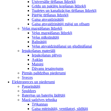
Universālie tīrīšanas līdzekļi
Grīdu un paklāju kopšanas līdzekļi
Tualetes un kanalizācijas tīrīšanas līdzekļi
Pārējie tīrīšanas līdzekļi
Gaisa atsvaidzinātāji
Gaisa atsvaidzinātāji mājai un ofisam
Veļas mazgāšanas līdzekļi
Veļas mazgāšanas līdzekļi
Veļas mīkstinātāji
Balinātāji
Veļas atsvaidzināšanai un gludināšanai
Iepakošanas materiāli
Iepakošanas plēves
Auklas
Maisiņi
Dāvanu iesaiņojums
Pirmās palīdzības piederumi
Sveces
Elektropreces un piederumi
Pagarinātāji
Spuldzes
Baterijas un bateriju lādētāji
Mazā sadzīves tehnika
Tējkannas
Gaisa mitrinātāji, ventilatori, sildītāji