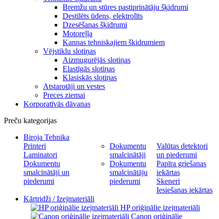
Bremžu un stūres pastiprinātāju šķidrumi
Destilēts ūdens, elektrolīts
Dzesēšanas šķidrumi
Motoreļļa
Kannas tehniskajiem škidrumiem
Vējstiklu slotiņas
Aizmugurējās slotiņas
Elastīgās slotiņas
Klasiskās slotiņas
Atstarotāji un vestes
Preces ziemai
Korporatīvās dāvanas
Preču kategorijas
Biroja Tehnika
Printeri
Dokumentu
Valūtas detektori
Laminatori
smalcinātāji
un piederumi
Dokumentu
Dokumentu
Papīra griešanas
smalcinātāji un
smalcinātāju
iekārtas
piederumi
piederumi
Skeneri
Iesiešanas iekārtas
Kārtridži / Izejmateriāli
HP oriģinālie izejmateriāli
Canon oriģinālie