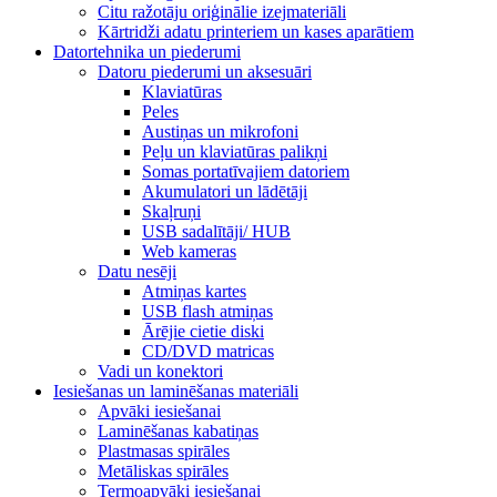
Citu ražotāju oriģinālie izejmateriāli
Kārtridži adatu printeriem un kases aparātiem
Datortehnika un piederumi
Datoru piederumi un aksesuāri
Klaviatūras
Peles
Austiņas un mikrofoni
Peļu un klaviatūras palikņi
Somas portatīvajiem datoriem
Akumulatori un lādētāji
Skaļruņi
USB sadalītāji/ HUB
Web kameras
Datu nesēji
Atmiņas kartes
USB flash atmiņas
Ārējie cietie diski
CD/DVD matricas
Vadi un konektori
Iesiešanas un laminēšanas materiāli
Apvāki iesiešanai
Laminēšanas kabatiņas
Plastmasas spirāles
Metāliskas spirāles
Termoapvāki iesiešanai