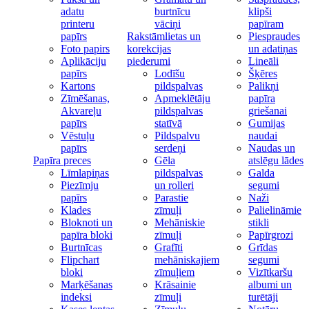
adatu
burtnīcu
klipši
printeru
vāciņi
papīram
papīrs
Rakstāmlietas un
Piespraudes
Foto papirs
korekcijas
un adatiņas
Aplikāciju
piederumi
Lineāli
papīrs
Lodīšu
Šķēres
Kartons
pildspalvas
Palikņi
Zīmēšanas,
Apmeklētāju
papīra
Akvareļu
pildspalvas
griešanai
papīrs
statīvā
Gumijas
Vēstuļu
Pildspalvu
naudai
papīrs
serdeņi
Naudas un
Papīra preces
Gēla
atslēgu lādes
Līmlapiņas
pildspalvas
Galda
Piezīmju
un rolleri
segumi
papīrs
Parastie
Naži
Klades
zīmuļi
Palielināmie
Bloknoti un
Mehāniskie
stikli
papīra bloki
zīmuļi
Papīrgrozi
Burtnīcas
Grafīti
Grīdas
Flipchart
mehāniskajiem
segumi
bloki
zīmuļiem
Vizītkaršu
Marķēšanas
Krāsainie
albumi un
indeksi
zīmuļi
turētāji