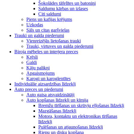
Šokolādes tāfelītes un batoniņi
Saldumu kārbas un izlases
Citi saldumi
Piens un kafijas krējums
Uzkodas
Sāls un citas garšvielas
Trauki un galda piederumi
Vienreizējās lietošanas trauki
Trauki, virtuves un galda piederumi
Biroja mēbeles un interjera preces
Krēsli
Galdi
Kāju palikņi
Apgaismojums
Karogi un karoglentītes
Individuālie aizsardzības līdzekļi
Auto preces un piederumi
Auto gaisa atsvaidzinātāji
Auto kopšanas līdzekļi un ķīmija
Bremžu tīrīšanas un skrūvju eļļošanas līdzekļi
Mazgāšanas līdzekļi
Motora, kontaktu un elektronikas tīrīšanas
līdzekļi
Pulēšanas un atjaunošanas līdzekļi
Riepu un disku kopšana