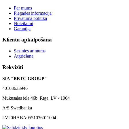
Par mums
Piegādes informācija
Privātuma politika
Noteikumi
Garantija
Klientu apkalpošana
Sazinies ar mums
Atgriešana
Rekvizīti
SIA "BBTC GROUP"
40103633946
Mūkusalas iela 46b, Rīga, LV - 1004
A/S Swedbanka
LV20HABA0551036011004