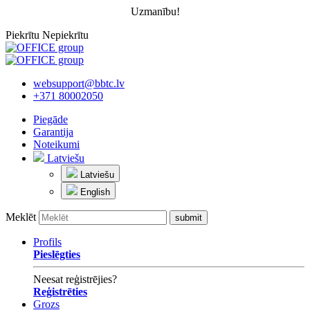
Uzmanību!
Piekrītu
Nepiekrītu
websupport@bbtc.lv
+371 80002050
Piegāde
Garantija
Noteikumi
Latviešu
Latviešu
English
Meklēt
Profils
Pieslēgties
Neesat reģistrējies?
Reģistrēties
Grozs