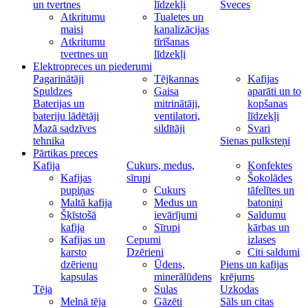
un tvertnes
līdzekļi
Sveces
Atkritumu
Tualetes un
maisi
kanalizācijas
Atkritumu
tīrīšanas
tvertnes un
līdzekļi
Elektropreces un piederumi
Pagarinātāji
Tējkannas
Kafijas
Spuldzes
Gaisa
aparāti un to
Baterijas un
mitrinātāji,
kopšanas
bateriju lādētāji
ventilatori,
līdzekļi
Mazā sadzīves
sildītāji
Svari
tehnika
Sienas pulksteņi
Pārtikas preces
Kafija
Cukurs, medus,
Konfektes
Kafijas
sīrupi
Šokolādes
pupiņas
Cukurs
tāfelītes un
Maltā kafija
Medus un
batoniņi
Šķīstošā
ievārījumi
Saldumu
kafija
Sīrupi
kārbas un
Kafijas un
Cepumi
izlases
karsto
Dzērieni
Citi saldumi
dzērienu
Ūdens,
Piens un kafijas
kapsulas
minerālūdens
krējums
Tēja
Sulas
Uzkodas
Melnā tēja
Gāzēti
Sāls un citas