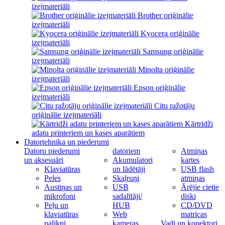
izejmateriāli
Brother oriģinālie
izejmateriāli
Kyocera oriģinālie
izejmateriāli
Samsung oriģinālie
izejmateriāli
Minolta oriģinālie
izejmateriāli
Epson oriģinālie
izejmateriāli
Citu ražotāju
oriģinālie izejmateriāli
Kārtridži
adatu printeriem un kases aparātiem
Datortehnika un piederumi
Datoru piederumi
datoriem
Atmiņas
un aksesuāri
Akumulatori
kartes
Klaviatūras
un lādētāji
USB flash
Peles
Skaļruņi
atmiņas
Austiņas un
USB
Ārējie cietie
mikrofoni
sadalītāji/
diski
Peļu un
HUB
CD/DVD
klaviatūras
Web
matricas
palikņi
kameras
Vadi un konektori