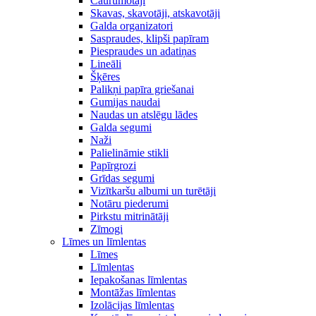
Caurumotāji
Skavas, skavotāji, atskavotāji
Galda organizatori
Saspraudes, klipši papīram
Piespraudes un adatiņas
Lineāli
Šķēres
Palikņi papīra griešanai
Gumijas naudai
Naudas un atslēgu lādes
Galda segumi
Naži
Palielināmie stikli
Papīrgrozi
Grīdas segumi
Vizītkaršu albumi un turētāji
Notāru piederumi
Pirkstu mitrinātāji
Zīmogi
Līmes un līmlentas
Līmes
Līmlentas
Iepakošanas līmlentas
Montāžas līmlentas
Izolācijas līmlentas