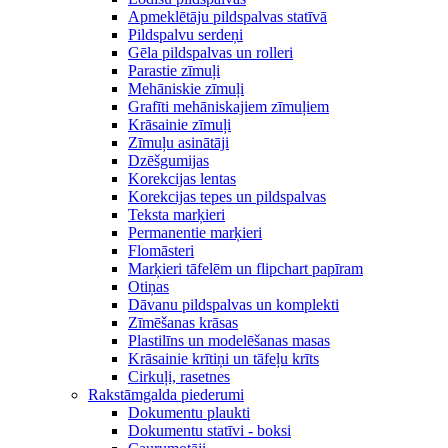
Apmeklētāju pildspalvas statīvā
Pildspalvu serdeņi
Gēla pildspalvas un rolleri
Parastie zīmuļi
Mehāniskie zīmuļi
Grafīti mehāniskajiem zīmuļiem
Krāsainie zīmuļi
Zīmuļu asinātāji
Dzēšgumijas
Korekcijas lentas
Korekcijas tepes un pildspalvas
Teksta marķieri
Permanentie marķieri
Flomāsteri
Marķieri tāfelēm un flipchart papīram
Otiņas
Dāvanu pildspalvas un komplekti
Zīmēšanas krāsas
Plastilīns un modelēšanas masas
Krāsainie krītiņi un tāfeļu krīts
Cirkuļi, rasetnes
Rakstāmgalda piederumi
Dokumentu plaukti
Dokumentu statīvi - boksi