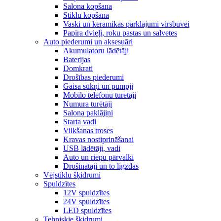
Salona kopšana
Stiklu kopšana
Vaski un keramikas pārklājumi virsbūvei
Papīra dvieļi, roku pastas un salvetes
Auto piederumi un aksesuāri
Akumulatoru lādētāji
Baterijas
Domkrati
Drošības piederumi
Gaisa sūkņi un pumpji
Mobilo telefonu turētāji
Numura turētāji
Salona paklājiņi
Starta vadi
Vilkšanas troses
Kravas nostiprināšanai
USB lādētāji, vadi
Auto un riepu pārvalki
Drošinātāji un to ligzdas
Vējstiklu šķidrumi
Spuldzītes
12V spuldzītes
24V spuldzītes
LED spuldzītes
Tehniskie šķidrumi