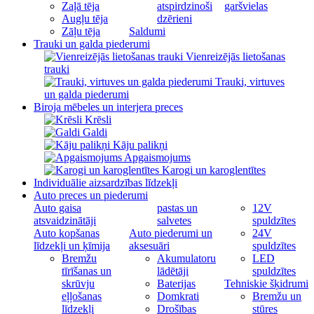
Zaļā tēja
atspirdzinoši
garšvielas
Augļu tēja
dzērieni
Zāļu tēja
Saldumi
Trauki un galda piederumi
Vienreizējās lietošanas
trauki
Trauki, virtuves
un galda piederumi
Biroja mēbeles un interjera preces
Krēsli
Galdi
Kāju palikņi
Apgaismojums
Karogi un karoglentītes
Individuālie aizsardzības līdzekļi
Auto preces un piederumi
Auto gaisa
pastas un
12V
atsvaidzinātāji
salvetes
spuldzītes
Auto kopšanas
Auto piederumi un
24V
līdzekļi un ķīmija
aksesuāri
spuldzītes
Bremžu
Akumulatoru
LED
tīrīšanas un
lādētāji
spuldzītes
skrūvju
Baterijas
Tehniskie šķidrumi
eļļošanas
Domkrati
Bremžu un
līdzekļi
Drošības
stūres