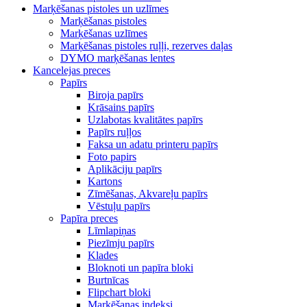
Marķēšanas pistoles un uzlīmes
Marķēšanas pistoles
Marķēšanas uzlīmes
Marķēšanas pistoles ruļļi, rezerves daļas
DYMO marķēšanas lentes
Kancelejas preces
Papīrs
Biroja papīrs
Krāsains papīrs
Uzlabotas kvalitātes papīrs
Papīrs ruļļos
Faksa un adatu printeru papīrs
Foto papirs
Aplikāciju papīrs
Kartons
Zīmēšanas, Akvareļu papīrs
Vēstuļu papīrs
Papīra preces
Līmlapiņas
Piezīmju papīrs
Klades
Bloknoti un papīra bloki
Burtnīcas
Flipchart bloki
Marķēšanas indeksi