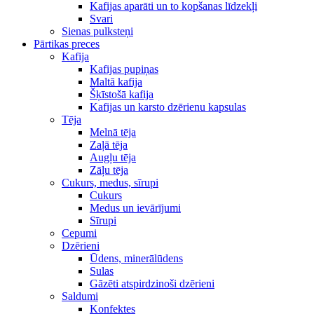
Kafijas aparāti un to kopšanas līdzekļi
Svari
Sienas pulksteņi
Pārtikas preces
Kafija
Kafijas pupiņas
Maltā kafija
Šķīstošā kafija
Kafijas un karsto dzērienu kapsulas
Tēja
Melnā tēja
Zaļā tēja
Augļu tēja
Zāļu tēja
Cukurs, medus, sīrupi
Cukurs
Medus un ievārījumi
Sīrupi
Cepumi
Dzērieni
Ūdens, minerālūdens
Sulas
Gāzēti atspirdzinoši dzērieni
Saldumi
Konfektes