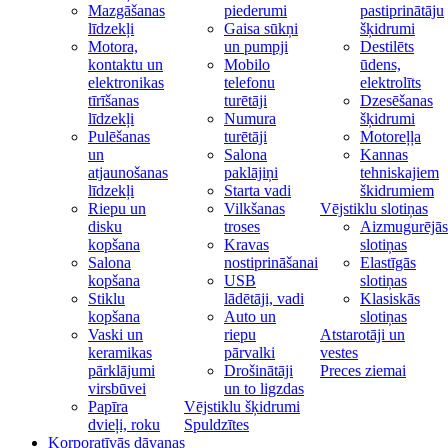
Mazgāšanas
piederumi
pastiprinātāju
līdzekļi
Gaisa sūkņi
šķidrumi
Motora,
un pumpji
Destilēts
kontaktu un
Mobilo
ūdens,
elektronikas
telefonu
elektrolīts
tīrīšanas
turētāji
Dzesēšanas
līdzekļi
Numura
šķidrumi
Pulēšanas
turētāji
Motoreļļa
un
Salona
Kannas
atjaunošanas
paklājiņi
tehniskajiem
līdzekļi
Starta vadi
škidrumiem
Riepu un
Vilkšanas
Vējstiklu slotiņas
disku
troses
Aizmugurējās
kopšana
Kravas
slotiņas
Salona
nostiprināšanai
Elastīgās
kopšana
USB
slotiņas
Stiklu
lādētāji, vadi
Klasiskās
kopšana
Auto un
slotiņas
Vaski un
riepu
Atstarotāji un
keramikas
pārvalki
vestes
pārklājumi
Drošinātāji
Preces ziemai
virsbūvei
un to ligzdas
Papīra
Vējstiklu šķidrumi
dvieļi, roku
Spuldzītes
Korporatīvās dāvanas