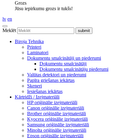
Grozs
Jūsu iepirkumu grozs ir tukšs!
lv
en
Meklēt
Biroja Tehnika
Printeri
Laminatori
Dokumentu smalcinātāji un piederumi
Dokumentu smalcinātāji
Dokumentu smalcinātāju piederumi
Valūtas detektori un piederumi
Papīra griešanas iekārtas
Skeneri
Iesiešanas iekārtas
Kārtridži / Izejmateriāli
HP oriģinālie izejmateriāli
Canon oriģinālie izejmateriāli
Brother oriģinālie izejmateriāli
Kyocera oriģinālie izejmateriāli
Samsung oriģinālie izejmateriāli
Minolta oriģinālie izejmateriāli
Epson oriģinālie izejmateriāli