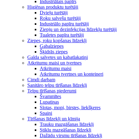
Industriālais papīrs
Higiēnas produktu turētāji
Dvieļu turētāji
Roku salvešu turētāji
Industriālo papīru turētāji
Ziepju un dezinfekcijas līdzekļu turētāji
Tualetes papīra turētāji
Ziepes, roku kopšanas līdzekļi
Gabalziepes
Šķidrās ziepes
Galda salvetes un kabatlakatiņi
Atkritumu maisi un tvertnes
Atkritumu maisi
Atkritumu tvertnes un konteineri
Cimdi darbam
Sanitāro telpu tīrīšanas līdzekļi
Telpu tīrīšanas piederumi
Švammītes
Lupatiņas
Slotas, mopi, birstes, liekšķeres
Spaiņi
Tīrīšanas līdzekļi un ķīmija
Trauku mazgāšanas līdzekļi
Stiklu mazgāšanas līdzekļi
Dažādu virsmu tīrīšanas līdzekļi