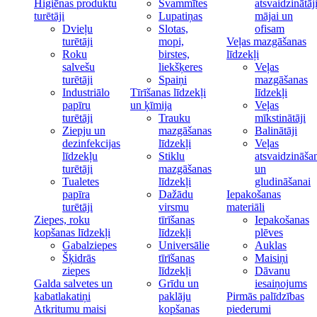
Higiēnas produktu
Švammītes
atsvaidzinātāj
turētāji
Lupatiņas
mājai un
Dvieļu
Slotas,
ofisam
turētāji
mopi,
Veļas mazgāšanas
Roku
birstes,
līdzekļi
salvešu
liekšķeres
Veļas
turētāji
Spaiņi
mazgāšanas
Industriālo
Tīrīšanas līdzekļi
līdzekļi
papīru
un ķīmija
Veļas
turētāji
Trauku
mīkstinātāji
Ziepju un
mazgāšanas
Balinātāji
dezinfekcijas
līdzekļi
Veļas
līdzekļu
Stiklu
atsvaidzināša
turētāji
mazgāšanas
un
Tualetes
līdzekļi
gludināšanai
papīra
Dažādu
Iepakošanas
turētāji
virsmu
materiāli
Ziepes, roku
tīrīšanas
Iepakošanas
kopšanas līdzekļi
līdzekļi
plēves
Gabalziepes
Universālie
Auklas
Šķidrās
tīrīšanas
Maisiņi
ziepes
līdzekļi
Dāvanu
Galda salvetes un
Grīdu un
iesaiņojums
kabatlakatiņi
paklāju
Pirmās palīdzības
Atkritumu maisi
kopšanas
piederumi