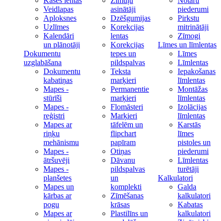
Kases lentas
Zīmuļu
Notāru
Veidlapas
asinātāji
piederumi
Aploksnes
Dzēšgumijas
Pirkstu
Uzlīmes
Korekcijas
mitrinātāji
Kalendāri
lentas
Zīmogi
un plānotāji
Korekcijas
Līmes un līmlentas
Dokumentu
tepes un
Līmes
uzglabāšana
pildspalvas
Līmlentas
Dokumentu
Teksta
Iepakošanas
kabatiņas
marķieri
līmlentas
Mapes -
Permanentie
Montāžas
stūrīši
marķieri
līmlentas
Mapes -
Flomāsteri
Izolācijas
reģistri
Marķieri
līmlentas
Mapes ar
tāfelēm un
Karstās
riņķu
flipchart
līmes
mehānismu
papīram
pistoles un
Mapes -
Otiņas
piederumi
ātršuvēji
Dāvanu
Līmlentas
Mapes -
pildspalvas
turētāji
planšetes
un
Kalkulatori
Mapes un
komplekti
Galda
kārbas ar
Zīmēšanas
kalkulatori
pogu
krāsas
Kabatas
Mapes ar
Plastilīns un
kalkulatori