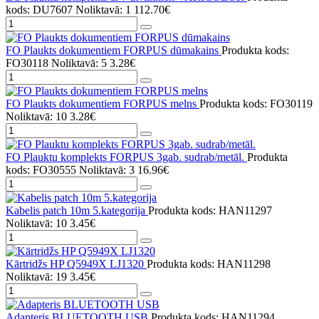
kods: DU7607
Noliktavā: 1
112.70€
FO Plaukts dokumentiem FORPUS dūmakains
Produkta kods:
FO30118
Noliktavā: 5
3.28€
FO Plaukts dokumentiem FORPUS melns
Produkta kods: FO30119
Noliktavā: 10
3.28€
FO Plauktu komplekts FORPUS 3gab. sudrab/metāl.
Produkta
kods: FO30555
Noliktavā: 3
16.96€
Kabelis patch 10m 5.kategorija
Produkta kods: HAN11297
Noliktavā: 10
3.45€
Kārtridžs HP Q5949X LJ1320
Produkta kods: HAN11298
Noliktavā: 19
3.45€
Adapteris BLUETOOTH USB
Produkta kods: HAN11294