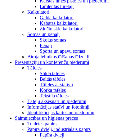
Karstās līmes pistoles un piederumi
Līmlentas turētāji
Kalkulatori
Galda kalkulatori
Kabatas kalkulatori
Zinātniskie kalkulatori
Somas un penāļi
Skolas somas
Penāļi
Sporta un apavu somas
Biroja tehnikas tīrīšanas līdzekļi
Prezentāciju un konferenču piederumi
Tāfeles
Stikla tāfeles
Baltās tāfeles
Tāfeles ar statīvu
Korķa tāfeles
Tekstila tāfeles
Tāfeļu aksesuāri un piederumi
Informācijas statīvi un fotorāmji
Identifikācijas kartes un piederumi
Saimniecības un higiēnas preces
Tualetes papīrs
Papīra dvieļi, industriālais papīrs
Papīra dvieļi