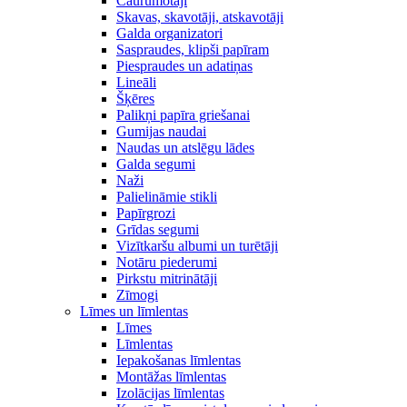
Caurumotāji
Skavas, skavotāji, atskavotāji
Galda organizatori
Saspraudes, klipši papīram
Piespraudes un adatiņas
Lineāli
Šķēres
Palikņi papīra griešanai
Gumijas naudai
Naudas un atslēgu lādes
Galda segumi
Naži
Palielināmie stikli
Papīrgrozi
Grīdas segumi
Vizītkaršu albumi un turētāji
Notāru piederumi
Pirkstu mitrinātāji
Zīmogi
Līmes un līmlentas
Līmes
Līmlentas
Iepakošanas līmlentas
Montāžas līmlentas
Izolācijas līmlentas