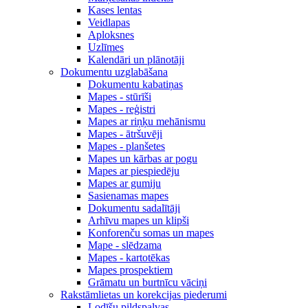
Kases lentas
Veidlapas
Aploksnes
Uzlīmes
Kalendāri un plānotāji
Dokumentu uzglabāšana
Dokumentu kabatiņas
Mapes - stūrīši
Mapes - reģistri
Mapes ar riņķu mehānismu
Mapes - ātršuvēji
Mapes - planšetes
Mapes un kārbas ar pogu
Mapes ar piespiedēju
Mapes ar gumiju
Sasienamas mapes
Dokumentu sadalītāji
Arhīvu mapes un klipši
Konforenču somas un mapes
Mape - slēdzama
Mapes - kartotēkas
Mapes prospektiem
Grāmatu un burtnīcu vāciņi
Rakstāmlietas un korekcijas piederumi
Lodīšu pildspalvas