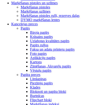
Marķēšanas pistoles un uzlīmes
Marķēšanas pistoles
Marķēšanas uzlīmes
Marķēšanas pistoles ruļļi, rezerves daļas
DYMO marķēšanas lentes
Kancelejas preces
Papīrs
Biroja papīrs
Krāsains papīrs
Uzlabotas kvalitātes papīrs
Papīrs ruļļos
Faksa un adatu printeru papīrs
Foto papirs
Aplikāciju papīrs
Kartons
Zīmēšanas, Akvareļu papīrs
Vēstuļu papīrs
Papīra preces
Līmlapiņas
Piezīmju papīrs
Klades
Bloknoti un papīra bloki
Burtnīcas
Flipchart bloki
Marķēšanas indeksi