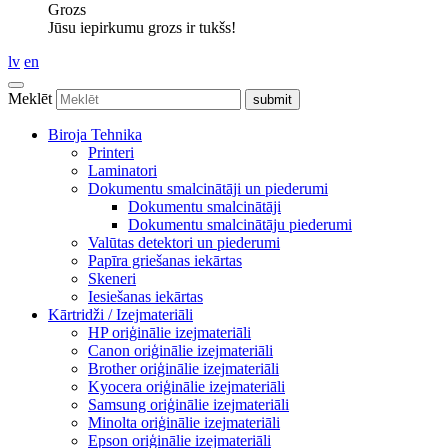
Grozs
Jūsu iepirkumu grozs ir tukšs!
lv
en
Meklēt
Biroja Tehnika
Printeri
Laminatori
Dokumentu smalcinātāji un piederumi
Dokumentu smalcinātāji
Dokumentu smalcinātāju piederumi
Valūtas detektori un piederumi
Papīra griešanas iekārtas
Skeneri
Iesiešanas iekārtas
Kārtridži / Izejmateriāli
HP oriģinālie izejmateriāli
Canon oriģinālie izejmateriāli
Brother oriģinālie izejmateriāli
Kyocera oriģinālie izejmateriāli
Samsung oriģinālie izejmateriāli
Minolta oriģinālie izejmateriāli
Epson oriģinālie izejmateriāli