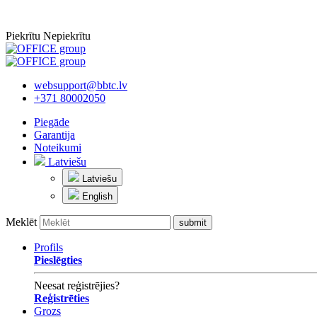
Piekrītu
Nepiekrītu
websupport@bbtc.lv
+371 80002050
Piegāde
Garantija
Noteikumi
Latviešu
Latviešu
English
Meklēt
Profils
Pieslēgties
Neesat reģistrējies?
Reģistrēties
Grozs