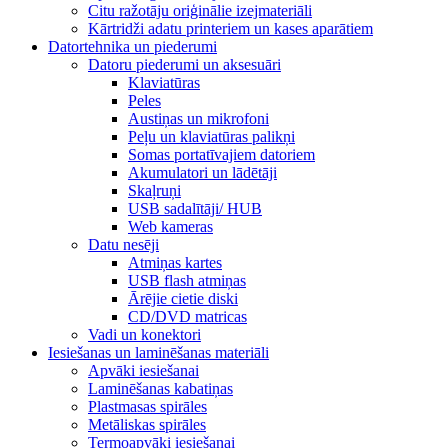
Citu ražotāju oriģinālie izejmateriāli
Kārtridži adatu printeriem un kases aparātiem
Datortehnika un piederumi
Datoru piederumi un aksesuāri
Klaviatūras
Peles
Austiņas un mikrofoni
Peļu un klaviatūras palikņi
Somas portatīvajiem datoriem
Akumulatori un lādētāji
Skaļruņi
USB sadalītāji/ HUB
Web kameras
Datu nesēji
Atmiņas kartes
USB flash atmiņas
Ārējie cietie diski
CD/DVD matricas
Vadi un konektori
Iesiešanas un laminēšanas materiāli
Apvāki iesiešanai
Laminēšanas kabatiņas
Plastmasas spirāles
Metāliskas spirāles
Termoapvāki iesiešanai