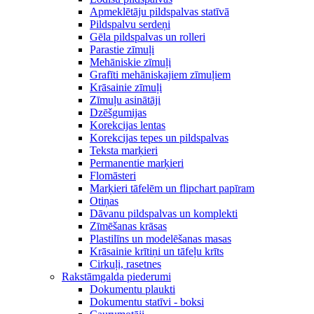
Apmeklētāju pildspalvas statīvā
Pildspalvu serdeņi
Gēla pildspalvas un rolleri
Parastie zīmuļi
Mehāniskie zīmuļi
Grafīti mehāniskajiem zīmuļiem
Krāsainie zīmuļi
Zīmuļu asinātāji
Dzēšgumijas
Korekcijas lentas
Korekcijas tepes un pildspalvas
Teksta marķieri
Permanentie marķieri
Flomāsteri
Marķieri tāfelēm un flipchart papīram
Otiņas
Dāvanu pildspalvas un komplekti
Zīmēšanas krāsas
Plastilīns un modelēšanas masas
Krāsainie krītiņi un tāfeļu krīts
Cirkuļi, rasetnes
Rakstāmgalda piederumi
Dokumentu plaukti
Dokumentu statīvi - boksi