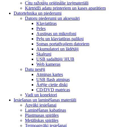
Citu ražotāju oriģinālie izejmateriāli
Kārtridži adatu printeriem un kases aparātiem
Datortehnika un piederumi
Datoru piederumi un aksesuāri
Klaviatūras
Peles
Austiņas un mikrofoni
Peļu un klaviatūras palikņi
Somas portatīvajiem datoriem
Akumulatori un lādētāji
Skaļruņi
USB sadalītāji/ HUB
Web kameras
Datu nesēji
Atmiņas kartes
USB flash atmiņas
Ārējie cietie diski
CD/DVD matricas
Vadi un konektori
Iesiešanas un laminēšanas materiāli
Apvāki iesiešanai
Laminēšanas kabatiņas
Plastmasas spirāles
Metāliskas spirāles
Termoapvāki iesiešanai