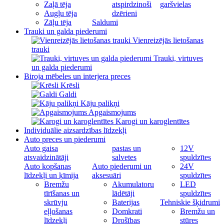
Zaļā tēja
atspirdzinoši
garšvielas
Augļu tēja
dzērieni
Zāļu tēja
Saldumi
Trauki un galda piederumi
Vienreizējās lietošanas
trauki
Trauki, virtuves
un galda piederumi
Biroja mēbeles un interjera preces
Krēsli
Galdi
Kāju palikņi
Apgaismojums
Karogi un karoglentītes
Individuālie aizsardzības līdzekļi
Auto preces un piederumi
Auto gaisa
pastas un
12V
atsvaidzinātāji
salvetes
spuldzītes
Auto kopšanas
Auto piederumi un
24V
līdzekļi un ķīmija
aksesuāri
spuldzītes
Bremžu
Akumulatoru
LED
tīrīšanas un
lādētāji
spuldzītes
skrūvju
Baterijas
Tehniskie šķidrumi
eļļošanas
Domkrati
Bremžu un
līdzekļi
Drošības
stūres