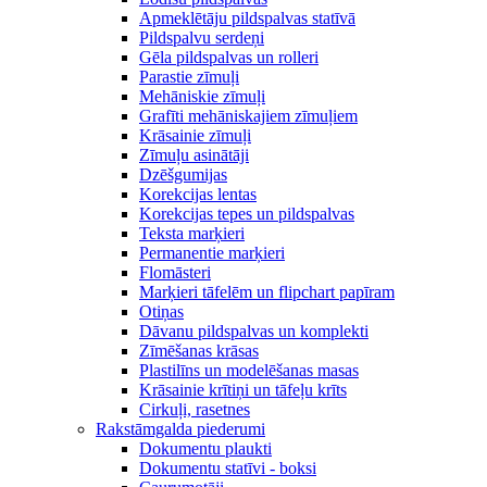
Apmeklētāju pildspalvas statīvā
Pildspalvu serdeņi
Gēla pildspalvas un rolleri
Parastie zīmuļi
Mehāniskie zīmuļi
Grafīti mehāniskajiem zīmuļiem
Krāsainie zīmuļi
Zīmuļu asinātāji
Dzēšgumijas
Korekcijas lentas
Korekcijas tepes un pildspalvas
Teksta marķieri
Permanentie marķieri
Flomāsteri
Marķieri tāfelēm un flipchart papīram
Otiņas
Dāvanu pildspalvas un komplekti
Zīmēšanas krāsas
Plastilīns un modelēšanas masas
Krāsainie krītiņi un tāfeļu krīts
Cirkuļi, rasetnes
Rakstāmgalda piederumi
Dokumentu plaukti
Dokumentu statīvi - boksi