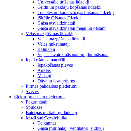
Universālie tīrīšanas līdzekļi
Grīdu un paklāju kopšanas līdzekļi
Tualetes un kanalizācijas tīrīšanas līdzekļi
Pārējie tīrīšanas līdzekļi
Gaisa atsvaidzinātāji
Gaisa atsvaidzinātāji mājai un ofisam
Veļas mazgāšanas līdzekļi
Veļas mazgāšanas līdzekļi
Veļas mīkstinātāji
Balinātāji
Veļas atsvaidzināšanai un gludināšanai
Iepakošanas materiāli
Iepakošanas plēves
Auklas
Maisiņi
Dāvanu iesaiņojums
Pirmās palīdzības piederumi
Sveces
Elektropreces un piederumi
Pagarinātāji
Spuldzes
Baterijas un bateriju lādētāji
Mazā sadzīves tehnika
Tējkannas
Gaisa mitrinātāji, ventilatori, sildītāji