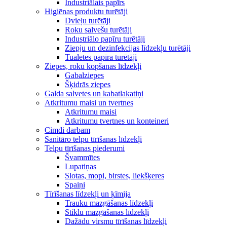
Industriālais papīrs
Higiēnas produktu turētāji
Dvieļu turētāji
Roku salvešu turētāji
Industriālo papīru turētāji
Ziepju un dezinfekcijas līdzekļu turētāji
Tualetes papīra turētāji
Ziepes, roku kopšanas līdzekļi
Gabalziepes
Šķidrās ziepes
Galda salvetes un kabatlakatiņi
Atkritumu maisi un tvertnes
Atkritumu maisi
Atkritumu tvertnes un konteineri
Cimdi darbam
Sanitāro telpu tīrīšanas līdzekļi
Telpu tīrīšanas piederumi
Švammītes
Lupatiņas
Slotas, mopi, birstes, liekšķeres
Spaiņi
Tīrīšanas līdzekļi un ķīmija
Trauku mazgāšanas līdzekļi
Stiklu mazgāšanas līdzekļi
Dažādu virsmu tīrīšanas līdzekļi