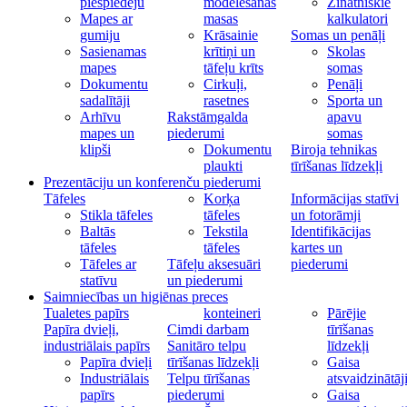
piespiedēju
modelēšanas
Zinātniskie
Mapes ar
masas
kalkulatori
gumiju
Krāsainie
Somas un penāļi
Sasienamas
krītiņi un
Skolas
mapes
tāfeļu krīts
somas
Dokumentu
Cirkuļi,
Penāļi
sadalītāji
rasetnes
Sporta un
Arhīvu
Rakstāmgalda
apavu
mapes un
piederumi
somas
klipši
Dokumentu
Biroja tehnikas
plaukti
tīrīšanas līdzekļi
Prezentāciju un konferenču piederumi
Tāfeles
Korķa
Informācijas statīvi
Stikla tāfeles
tāfeles
un fotorāmji
Baltās
Tekstila
Identifikācijas
tāfeles
tāfeles
kartes un
Tāfeles ar
Tāfeļu aksesuāri
piederumi
statīvu
un piederumi
Saimniecības un higiēnas preces
Tualetes papīrs
konteineri
Pārējie
Papīra dvieļi,
Cimdi darbam
tīrīšanas
industriālais papīrs
Sanitāro telpu
līdzekļi
Papīra dvieļi
tīrīšanas līdzekļi
Gaisa
Industriālais
Telpu tīrīšanas
atsvaidzinātāj
papīrs
piederumi
Gaisa