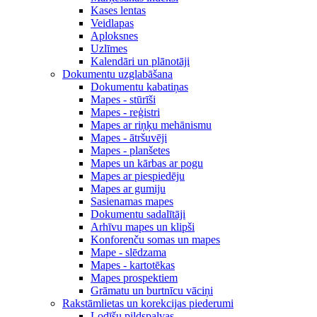
Kases lentas
Veidlapas
Aploksnes
Uzlīmes
Kalendāri un plānotāji
Dokumentu uzglabāšana
Dokumentu kabatiņas
Mapes - stūrīši
Mapes - reģistri
Mapes ar riņķu mehānismu
Mapes - ātršuvēji
Mapes - planšetes
Mapes un kārbas ar pogu
Mapes ar piespiedēju
Mapes ar gumiju
Sasienamas mapes
Dokumentu sadalītāji
Arhīvu mapes un klipši
Konforenču somas un mapes
Mape - slēdzama
Mapes - kartotēkas
Mapes prospektiem
Grāmatu un burtnīcu vāciņi
Rakstāmlietas un korekcijas piederumi
Lodīšu pildspalvas