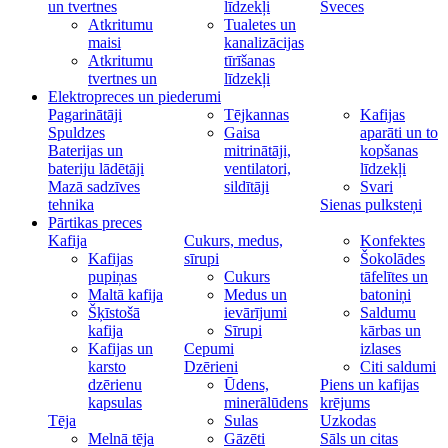
un tvertnes
līdzekļi
Sveces
Atkritumu
Tualetes un
maisi
kanalizācijas
Atkritumu
tīrīšanas
tvertnes un
līdzekļi
Elektropreces un piederumi
Pagarinātāji
Tējkannas
Kafijas
Spuldzes
Gaisa
aparāti un to
Baterijas un
mitrinātāji,
kopšanas
bateriju lādētāji
ventilatori,
līdzekļi
Mazā sadzīves
sildītāji
Svari
tehnika
Sienas pulksteņi
Pārtikas preces
Kafija
Cukurs, medus,
Konfektes
Kafijas
sīrupi
Šokolādes
pupiņas
Cukurs
tāfelītes un
Maltā kafija
Medus un
batoniņi
Šķīstošā
ievārījumi
Saldumu
kafija
Sīrupi
kārbas un
Kafijas un
Cepumi
izlases
karsto
Dzērieni
Citi saldumi
dzērienu
Ūdens,
Piens un kafijas
kapsulas
minerālūdens
krējums
Tēja
Sulas
Uzkodas
Melnā tēja
Gāzēti
Sāls un citas