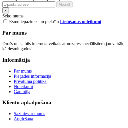
x
Seko mums:
Esmu iepazinies un piekrītu
Lietošanas noteikumi
Par mums
Drošs un stabils interneta veikals ar nozares speciālistiem jau vairāk,
kā desmit gadus!
Informācija
Par mums
Piegādes informācija
Privātuma politika
Noteikumi
Garantija
Klientu apkalpošana
Sazinies ar mums
Atgriešana