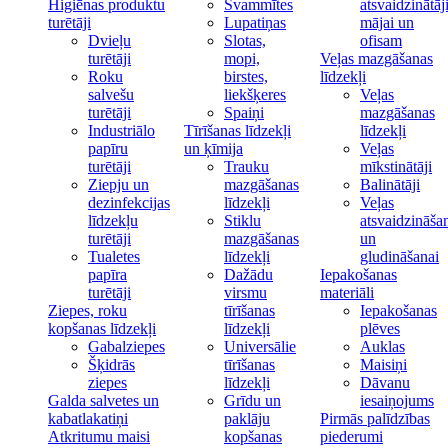
Higiēnas produktu
Švammītes
atsvaidzinātāj
turētāji
Lupatiņas
mājai un
Dvieļu
Slotas,
ofisam
turētāji
mopi,
Veļas mazgāšanas
Roku
birstes,
līdzekļi
salvešu
liekšķeres
Veļas
turētāji
Spaiņi
mazgāšanas
Industriālo
Tīrīšanas līdzekļi
līdzekļi
papīru
un ķīmija
Veļas
turētāji
Trauku
mīkstinātāji
Ziepju un
mazgāšanas
Balinātāji
dezinfekcijas
līdzekļi
Veļas
līdzekļu
Stiklu
atsvaidzināša
turētāji
mazgāšanas
un
Tualetes
līdzekļi
gludināšanai
papīra
Dažādu
Iepakošanas
turētāji
virsmu
materiāli
Ziepes, roku
tīrīšanas
Iepakošanas
kopšanas līdzekļi
līdzekļi
plēves
Gabalziepes
Universālie
Auklas
Šķidrās
tīrīšanas
Maisiņi
ziepes
līdzekļi
Dāvanu
Galda salvetes un
Grīdu un
iesaiņojums
kabatlakatiņi
paklāju
Pirmās palīdzības
Atkritumu maisi
kopšanas
piederumi