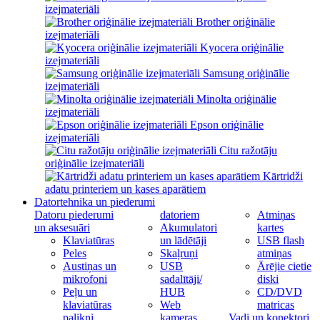
izejmateriāli
Brother oriģinālie
izejmateriāli
Kyocera oriģinālie
izejmateriāli
Samsung oriģinālie
izejmateriāli
Minolta oriģinālie
izejmateriāli
Epson oriģinālie
izejmateriāli
Citu ražotāju
oriģinālie izejmateriāli
Kārtridži
adatu printeriem un kases aparātiem
Datortehnika un piederumi
Datoru piederumi
datoriem
Atmiņas
un aksesuāri
Akumulatori
kartes
Klaviatūras
un lādētāji
USB flash
Peles
Skaļruņi
atmiņas
Austiņas un
USB
Ārējie cietie
mikrofoni
sadalītāji/
diski
Peļu un
HUB
CD/DVD
klaviatūras
Web
matricas
palikņi
kameras
Vadi un konektori