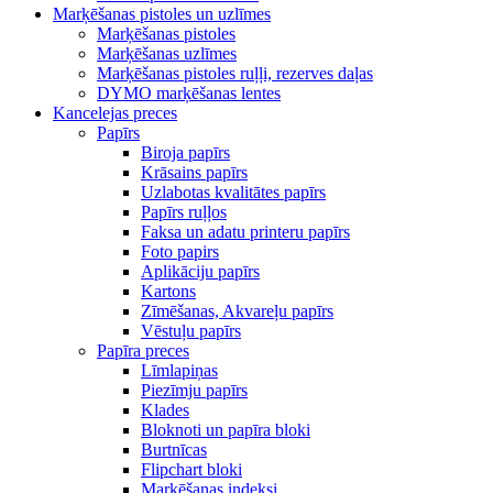
Marķēšanas pistoles un uzlīmes
Marķēšanas pistoles
Marķēšanas uzlīmes
Marķēšanas pistoles ruļļi, rezerves daļas
DYMO marķēšanas lentes
Kancelejas preces
Papīrs
Biroja papīrs
Krāsains papīrs
Uzlabotas kvalitātes papīrs
Papīrs ruļļos
Faksa un adatu printeru papīrs
Foto papirs
Aplikāciju papīrs
Kartons
Zīmēšanas, Akvareļu papīrs
Vēstuļu papīrs
Papīra preces
Līmlapiņas
Piezīmju papīrs
Klades
Bloknoti un papīra bloki
Burtnīcas
Flipchart bloki
Marķēšanas indeksi