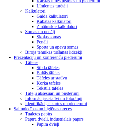
Karstās līmes pistoles un piederumi
Līmlentas turētāji
Kalkulatori
Galda kalkulatori
Kabatas kalkulatori
Zinātniskie kalkulatori
Somas un penāļi
Skolas somas
Penāļi
Sporta un apavu somas
Biroja tehnikas tīrīšanas līdzekļi
Prezentāciju un konferenču piederumi
Tāfeles
Stikla tāfeles
Baltās tāfeles
Tāfeles ar statīvu
Korķa tāfeles
Tekstila tāfeles
Tāfeļu aksesuāri un piederumi
Informācijas statīvi un fotorāmji
Identifikācijas kartes un piederumi
Saimniecības un higiēnas preces
Tualetes papīrs
Papīra dvieļi, industriālais papīrs
Papīra dvieļi