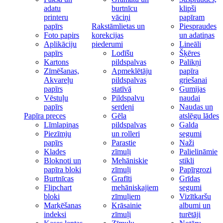
adatu
burtnīcu
klipši
printeru
vāciņi
papīram
papīrs
Rakstāmlietas un
Piespraudes
Foto papirs
korekcijas
un adatiņas
Aplikāciju
piederumi
Lineāli
papīrs
Lodīšu
Šķēres
Kartons
pildspalvas
Palikņi
Zīmēšanas,
Apmeklētāju
papīra
Akvareļu
pildspalvas
griešanai
papīrs
statīvā
Gumijas
Vēstuļu
Pildspalvu
naudai
papīrs
serdeņi
Naudas un
Papīra preces
Gēla
atslēgu lādes
Līmlapiņas
pildspalvas
Galda
Piezīmju
un rolleri
segumi
papīrs
Parastie
Naži
Klades
zīmuļi
Palielināmie
Bloknoti un
Mehāniskie
stikli
papīra bloki
zīmuļi
Papīrgrozi
Burtnīcas
Grafīti
Grīdas
Flipchart
mehāniskajiem
segumi
bloki
zīmuļiem
Vizītkaršu
Marķēšanas
Krāsainie
albumi un
indeksi
zīmuļi
turētāji