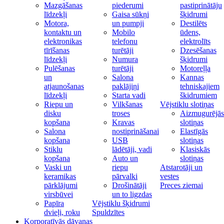
Mazgāšanas
piederumi
pastiprinātāju
līdzekļi
Gaisa sūkņi
šķidrumi
Motora,
un pumpji
Destilēts
kontaktu un
Mobilo
ūdens,
elektronikas
telefonu
elektrolīts
tīrīšanas
turētāji
Dzesēšanas
līdzekļi
Numura
šķidrumi
Pulēšanas
turētāji
Motoreļļa
un
Salona
Kannas
atjaunošanas
paklājiņi
tehniskajiem
līdzekļi
Starta vadi
škidrumiem
Riepu un
Vilkšanas
Vējstiklu slotiņas
disku
troses
Aizmugurējās
kopšana
Kravas
slotiņas
Salona
nostiprināšanai
Elastīgās
kopšana
USB
slotiņas
Stiklu
lādētāji, vadi
Klasiskās
kopšana
Auto un
slotiņas
Vaski un
riepu
Atstarotāji un
keramikas
pārvalki
vestes
pārklājumi
Drošinātāji
Preces ziemai
virsbūvei
un to ligzdas
Papīra
Vējstiklu šķidrumi
dvieļi, roku
Spuldzītes
Korporatīvās dāvanas