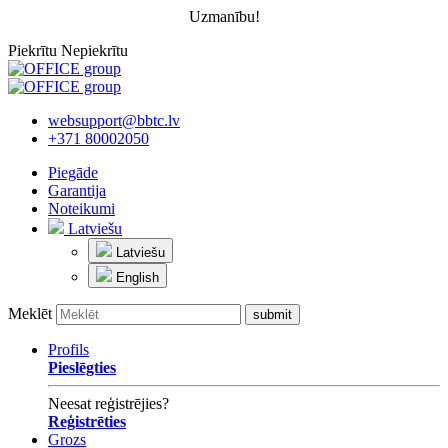
Uzmanību!
Piekrītu
Nepiekrītu
websupport@bbtc.lv
+371 80002050
Piegāde
Garantija
Noteikumi
Latviešu
Latviešu
English
Meklēt
Profils
Pieslēgties
Neesat reģistrējies?
Reģistrēties
Grozs