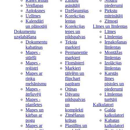
Kases lentas
Zīmuļu
Notāru
Veidlapas
asinātāji
piederumi
Aploksnes
Dzēšgumijas
Pirkstu
Uzlīmes
Korekcijas
mitrinātāji
Kalendāri
lentas
Zīmogi
un plānotāji
Korekcijas
Līmes un līmlentas
Dokumentu
tepes un
Līmes
uzglabāšana
pildspalvas
Līmlentas
Dokumentu
Teksta
Iepakošanas
kabatiņas
marķieri
līmlentas
Mapes -
Permanentie
Montāžas
stūrīši
marķieri
līmlentas
Mapes -
Flomāsteri
Izolācijas
reģistri
Marķieri
līmlentas
Mapes ar
tāfelēm un
Karstās
riņķu
flipchart
līmes
mehānismu
papīram
pistoles un
Mapes -
Otiņas
piederumi
ātršuvēji
Dāvanu
Līmlentas
Mapes -
pildspalvas
turētāji
planšetes
un
Kalkulatori
Mapes un
komplekti
Galda
kārbas ar
Zīmēšanas
kalkulatori
pogu
krāsas
Kabatas
Mapes ar
Plastilīns un
kalkulatori