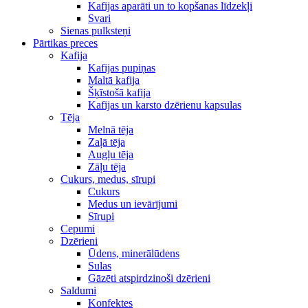
Kafijas aparāti un to kopšanas līdzekļi
Svari
Sienas pulksteņi
Pārtikas preces
Kafija
Kafijas pupiņas
Maltā kafija
Šķīstošā kafija
Kafijas un karsto dzērienu kapsulas
Tēja
Melnā tēja
Zaļā tēja
Augļu tēja
Zāļu tēja
Cukurs, medus, sīrupi
Cukurs
Medus un ievārījumi
Sīrupi
Cepumi
Dzērieni
Ūdens, minerālūdens
Sulas
Gāzēti atspirdzinoši dzērieni
Saldumi
Konfektes