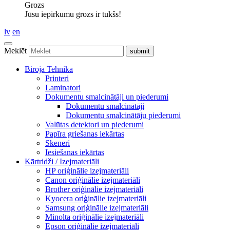
Grozs
Jūsu iepirkumu grozs ir tukšs!
lv
en
Meklēt
Biroja Tehnika
Printeri
Laminatori
Dokumentu smalcinātāji un piederumi
Dokumentu smalcinātāji
Dokumentu smalcinātāju piederumi
Valūtas detektori un piederumi
Papīra griešanas iekārtas
Skeneri
Iesiešanas iekārtas
Kārtridži / Izejmateriāli
HP oriģinālie izejmateriāli
Canon oriģinālie izejmateriāli
Brother oriģinālie izejmateriāli
Kyocera oriģinālie izejmateriāli
Samsung oriģinālie izejmateriāli
Minolta oriģinālie izejmateriāli
Epson oriģinālie izejmateriāli