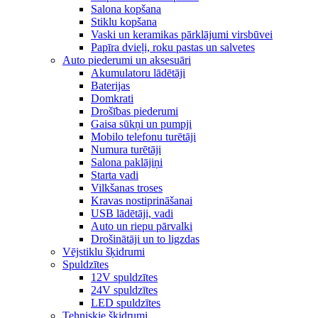
Salona kopšana
Stiklu kopšana
Vaski un keramikas pārklājumi virsbūvei
Papīra dvieļi, roku pastas un salvetes
Auto piederumi un aksesuāri
Akumulatoru lādētāji
Baterijas
Domkrati
Drošības piederumi
Gaisa sūkņi un pumpji
Mobilo telefonu turētāji
Numura turētāji
Salona paklājiņi
Starta vadi
Vilkšanas troses
Kravas nostiprināšanai
USB lādētāji, vadi
Auto un riepu pārvalki
Drošinātāji un to ligzdas
Vējstiklu šķidrumi
Spuldzītes
12V spuldzītes
24V spuldzītes
LED spuldzītes
Tehniskie šķidrumi