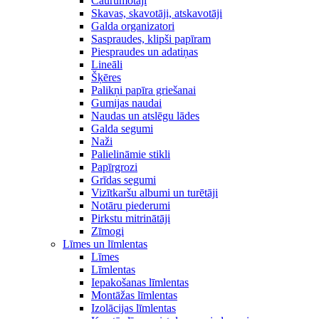
Caurumotāji
Skavas, skavotāji, atskavotāji
Galda organizatori
Saspraudes, klipši papīram
Piespraudes un adatiņas
Lineāli
Šķēres
Palikņi papīra griešanai
Gumijas naudai
Naudas un atslēgu lādes
Galda segumi
Naži
Palielināmie stikli
Papīrgrozi
Grīdas segumi
Vizītkaršu albumi un turētāji
Notāru piederumi
Pirkstu mitrinātāji
Zīmogi
Līmes un līmlentas
Līmes
Līmlentas
Iepakošanas līmlentas
Montāžas līmlentas
Izolācijas līmlentas