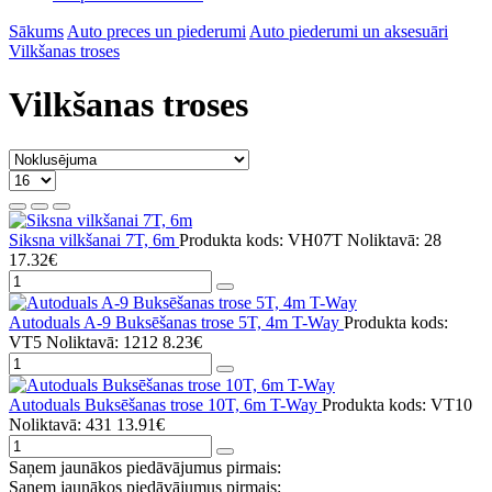
Sākums
Auto preces un piederumi
Auto piederumi un aksesuāri
Vilkšanas troses
Vilkšanas troses
Siksna vilkšanai 7T, 6m
Produkta kods: VH07T
Noliktavā: 28
17.32€
Autoduals A-9 Buksēšanas trose 5T, 4m T-Way
Produkta kods:
VT5
Noliktavā: 1212
8.23€
Autoduals Buksēšanas trose 10T, 6m T-Way
Produkta kods: VT10
Noliktavā: 431
13.91€
Saņem jaunākos piedāvājumus pirmais:
Saņem jaunākos piedāvājumus pirmais: