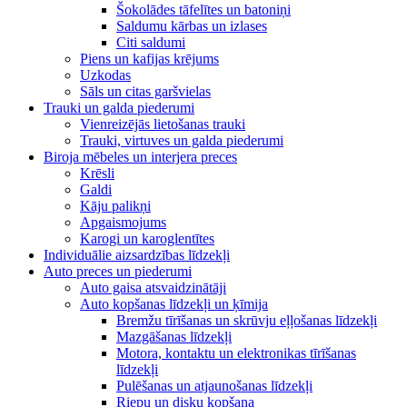
Šokolādes tāfelītes un batoniņi
Saldumu kārbas un izlases
Citi saldumi
Piens un kafijas krējums
Uzkodas
Sāls un citas garšvielas
Trauki un galda piederumi
Vienreizējās lietošanas trauki
Trauki, virtuves un galda piederumi
Biroja mēbeles un interjera preces
Krēsli
Galdi
Kāju palikņi
Apgaismojums
Karogi un karoglentītes
Individuālie aizsardzības līdzekļi
Auto preces un piederumi
Auto gaisa atsvaidzinātāji
Auto kopšanas līdzekļi un ķīmija
Bremžu tīrīšanas un skrūvju eļļošanas līdzekļi
Mazgāšanas līdzekļi
Motora, kontaktu un elektronikas tīrīšanas
līdzekļi
Pulēšanas un atjaunošanas līdzekļi
Riepu un disku kopšana