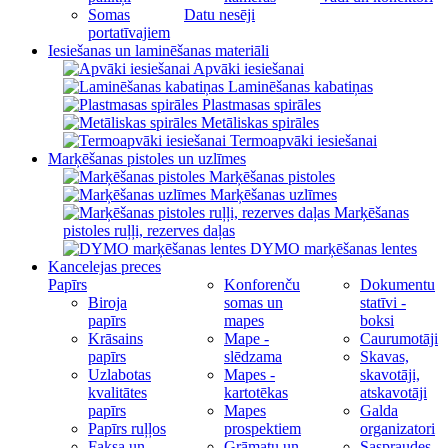
Somas
Datu nesēji
portatīvajiem
Iesiešanas un laminēšanas materiāli
Apvāki iesiešanai
Laminēšanas kabatiņas
Plastmasas spirāles
Metāliskas spirāles
Termoapvāki iesiešanai
Marķēšanas pistoles un uzlīmes
Marķēšanas pistoles
Marķēšanas uzlīmes
Marķēšanas
pistoles ruļļi, rezerves daļas
DYMO marķēšanas lentes
Kancelejas preces
Papīrs
Konforenču
Dokumentu
Biroja
somas un
statīvi -
papīrs
mapes
boksi
Krāsains
Mape -
Caurumotāji
papīrs
slēdzama
Skavas,
Uzlabotas
Mapes -
skavotāji,
kvalitātes
kartotēkas
atskavotāji
papīrs
Mapes
Galda
Papīrs ruļļos
prospektiem
organizatori
Faksa un
Grāmatu un
Saspraudes,