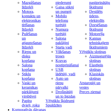
Mazgāšanas
piederumi
pastiprinātāju
līdzekļi
Gaisa sūkņi
šķidrumi
Motora,
un pumpji
Destilēts
kontaktu un
Mobilo
ūdens,
elektronikas
telefonu
elektrolīts
tīrīšanas
turētāji
Dzesēšanas
līdzekļi
Numura
šķidrumi
Pulēšanas
turētāji
Motoreļļa
un
Salona
Kannas
atjaunošanas
paklājiņi
tehniskajiem
līdzekļi
Starta vadi
škidrumiem
Riepu un
Vilkšanas
Vējstiklu slotiņas
disku
troses
Aizmugurējās
kopšana
Kravas
slotiņas
Salona
nostiprināšanai
Elastīgās
kopšana
USB
slotiņas
Stiklu
lādētāji, vadi
Klasiskās
kopšana
Auto un
slotiņas
Vaski un
riepu
Atstarotāji un
keramikas
pārvalki
vestes
pārklājumi
Drošinātāji
Preces ziemai
virsbūvei
un to ligzdas
Papīra
Vējstiklu šķidrumi
dvieļi, roku
Spuldzītes
Korporatīvās dāvanas