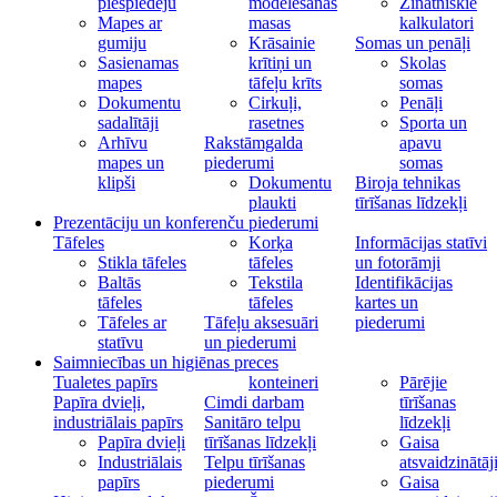
piespiedēju
modelēšanas
Zinātniskie
Mapes ar
masas
kalkulatori
gumiju
Krāsainie
Somas un penāļi
Sasienamas
krītiņi un
Skolas
mapes
tāfeļu krīts
somas
Dokumentu
Cirkuļi,
Penāļi
sadalītāji
rasetnes
Sporta un
Arhīvu
Rakstāmgalda
apavu
mapes un
piederumi
somas
klipši
Dokumentu
Biroja tehnikas
plaukti
tīrīšanas līdzekļi
Prezentāciju un konferenču piederumi
Tāfeles
Korķa
Informācijas statīvi
Stikla tāfeles
tāfeles
un fotorāmji
Baltās
Tekstila
Identifikācijas
tāfeles
tāfeles
kartes un
Tāfeles ar
Tāfeļu aksesuāri
piederumi
statīvu
un piederumi
Saimniecības un higiēnas preces
Tualetes papīrs
konteineri
Pārējie
Papīra dvieļi,
Cimdi darbam
tīrīšanas
industriālais papīrs
Sanitāro telpu
līdzekļi
Papīra dvieļi
tīrīšanas līdzekļi
Gaisa
Industriālais
Telpu tīrīšanas
atsvaidzinātāj
papīrs
piederumi
Gaisa