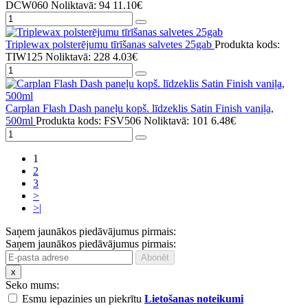
DCW060
Noliktavā: 94
11.10€
Triplewax polsterējumu tīrīšanas salvetes 25gab
Produkta kods:
TIW125
Noliktavā: 228
4.03€
Carplan Flash Dash paneļu kopš. līdzeklis Satin Finish vaniļa,
500ml
Produkta kods: FSV506
Noliktavā: 101
6.48€
1
2
3
>
>|
Saņem jaunākos piedāvājumus pirmais:
Saņem jaunākos piedāvājumus pirmais:
x
Seko mums:
Esmu iepazinies un piekrītu
Lietošanas noteikumi