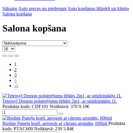
Sākums
Auto preces un piederumi
Auto kopšanas līdzekļi un ķīmija
Salona kopšana
Salona kopšana
1
2
3
>
>|
Tetrosyl Demon polsterējumu tīrītājs 2in1, ar smidzinātāju 1L
Produkta kods: CDF101
Noliktavā: 370
9.19€
Bioline Paneļu kopš. aerosols ar citronu aromātu, 600ml
Produkta
kods: PTAC600
Noliktavā: 239
5.84€