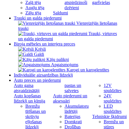
Zaļā tēja
atspirdzinoši
garšvielas
Augļu tēja
dzērieni
Zāļu tēja
Saldumi
Trauki un galda piederumi
Vienreizējās lietošanas
trauki
Trauki, virtuves
un galda piederumi
Biroja mēbeles un interjera preces
Krēsli
Galdi
Kāju palikņi
Apgaismojums
Karogi un karoglentītes
Individuālie aizsardzības līdzekļi
Auto preces un piederumi
Auto gaisa
pastas un
12V
atsvaidzinātāji
salvetes
spuldzītes
Auto kopšanas
Auto piederumi un
24V
līdzekļi un ķīmija
aksesuāri
spuldzītes
Bremžu
Akumulatoru
LED
tīrīšanas un
lādētāji
spuldzītes
skrūvju
Baterijas
Tehniskie šķidrumi
eļļošanas
Domkrati
Bremžu un
līdzekļi
Drošības
stūres