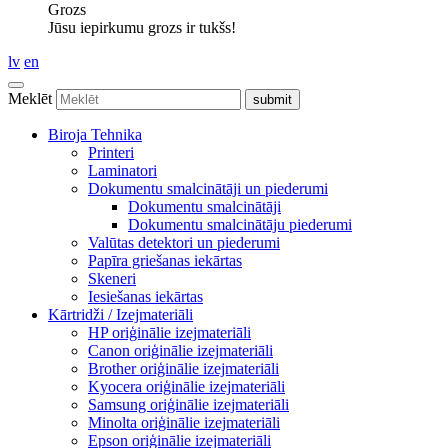
Grozs
Jūsu iepirkumu grozs ir tukšs!
lv
en
Meklēt
Biroja Tehnika
Printeri
Laminatori
Dokumentu smalcinātāji un piederumi
Dokumentu smalcinātāji
Dokumentu smalcinātāju piederumi
Valūtas detektori un piederumi
Papīra griešanas iekārtas
Skeneri
Iesiešanas iekārtas
Kārtridži / Izejmateriāli
HP oriģinālie izejmateriāli
Canon oriģinālie izejmateriāli
Brother oriģinālie izejmateriāli
Kyocera oriģinālie izejmateriāli
Samsung oriģinālie izejmateriāli
Minolta oriģinālie izejmateriāli
Epson oriģinālie izejmateriāli