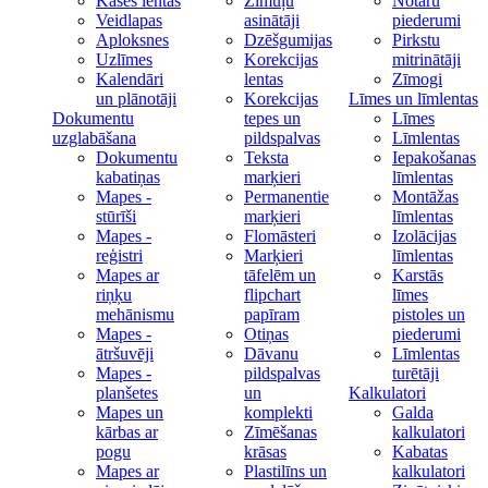
Kases lentas
Zīmuļu
Notāru
Veidlapas
asinātāji
piederumi
Aploksnes
Dzēšgumijas
Pirkstu
Uzlīmes
Korekcijas
mitrinātāji
Kalendāri
lentas
Zīmogi
un plānotāji
Korekcijas
Līmes un līmlentas
Dokumentu
tepes un
Līmes
uzglabāšana
pildspalvas
Līmlentas
Dokumentu
Teksta
Iepakošanas
kabatiņas
marķieri
līmlentas
Mapes -
Permanentie
Montāžas
stūrīši
marķieri
līmlentas
Mapes -
Flomāsteri
Izolācijas
reģistri
Marķieri
līmlentas
Mapes ar
tāfelēm un
Karstās
riņķu
flipchart
līmes
mehānismu
papīram
pistoles un
Mapes -
Otiņas
piederumi
ātršuvēji
Dāvanu
Līmlentas
Mapes -
pildspalvas
turētāji
planšetes
un
Kalkulatori
Mapes un
komplekti
Galda
kārbas ar
Zīmēšanas
kalkulatori
pogu
krāsas
Kabatas
Mapes ar
Plastilīns un
kalkulatori