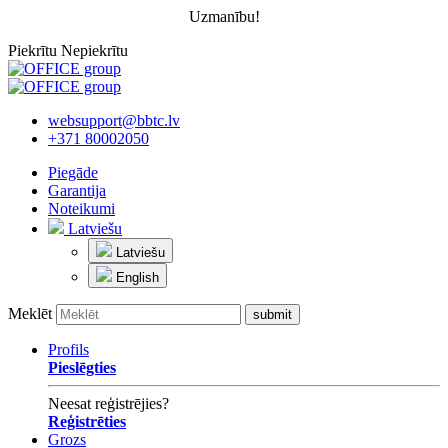
Uzmanību!
Piekrītu
Nepiekrītu
websupport@bbtc.lv
+371 80002050
Piegāde
Garantija
Noteikumi
Latviešu
Latviešu
English
Meklēt
Profils
Pieslēgties
Neesat reģistrējies?
Reģistrēties
Grozs