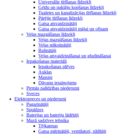
Universālie tīrīšanas līdzekļi
Grīdu un paklāju kopšanas līdzekļi
Tualetes un kanalizācijas tīrīšanas līdzekļi
Pārējie tīrīšanas līdzekļi
Gaisa atsvaidzinātāji
Gaisa atsvaidzinātāji mājai un ofisam
Veļas mazgāšanas līdzekļi
Veļas mazgāšanas līdzekļi
Veļas mīkstinātāji
Balinātāji
Veļas atsvaidzināšanai un gludināšanai
Iepakošanas materiāli
Iepakošanas plēves
Auklas
Maisiņi
Dāvanu iesaiņojums
Pirmās palīdzības piederumi
Sveces
Elektropreces un piederumi
Pagarinātāji
Spuldzes
Baterijas un bateriju lādētāji
Mazā sadzīves tehnika
Tējkannas
Gaisa mitrinātāji, ventilatori, sildītāji