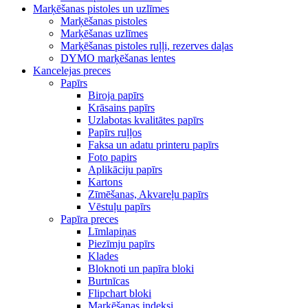
Marķēšanas pistoles un uzlīmes
Marķēšanas pistoles
Marķēšanas uzlīmes
Marķēšanas pistoles ruļļi, rezerves daļas
DYMO marķēšanas lentes
Kancelejas preces
Papīrs
Biroja papīrs
Krāsains papīrs
Uzlabotas kvalitātes papīrs
Papīrs ruļļos
Faksa un adatu printeru papīrs
Foto papirs
Aplikāciju papīrs
Kartons
Zīmēšanas, Akvareļu papīrs
Vēstuļu papīrs
Papīra preces
Līmlapiņas
Piezīmju papīrs
Klades
Bloknoti un papīra bloki
Burtnīcas
Flipchart bloki
Marķēšanas indeksi