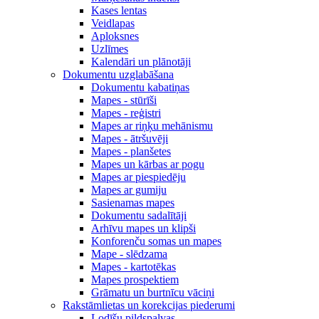
Kases lentas
Veidlapas
Aploksnes
Uzlīmes
Kalendāri un plānotāji
Dokumentu uzglabāšana
Dokumentu kabatiņas
Mapes - stūrīši
Mapes - reģistri
Mapes ar riņķu mehānismu
Mapes - ātršuvēji
Mapes - planšetes
Mapes un kārbas ar pogu
Mapes ar piespiedēju
Mapes ar gumiju
Sasienamas mapes
Dokumentu sadalītāji
Arhīvu mapes un klipši
Konforenču somas un mapes
Mape - slēdzama
Mapes - kartotēkas
Mapes prospektiem
Grāmatu un burtnīcu vāciņi
Rakstāmlietas un korekcijas piederumi
Lodīšu pildspalvas