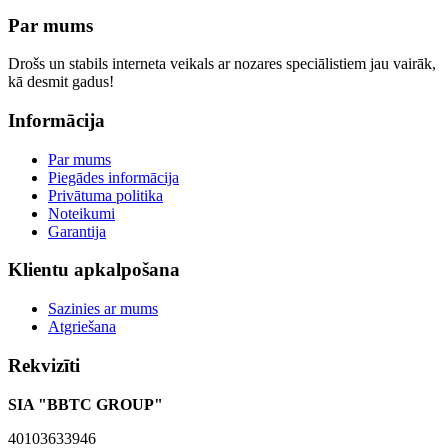
Par mums
Drošs un stabils interneta veikals ar nozares speciālistiem jau vairāk,
kā desmit gadus!
Informācija
Par mums
Piegādes informācija
Privātuma politika
Noteikumi
Garantija
Klientu apkalpošana
Sazinies ar mums
Atgriešana
Rekvizīti
SIA "BBTC GROUP"
40103633946