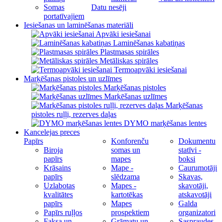
Somas
Datu nesēji
portatīvajiem
Iesiešanas un laminēšanas materiāli
Apvāki iesiešanai
Laminēšanas kabatiņas
Plastmasas spirāles
Metāliskas spirāles
Termoapvāki iesiešanai
Marķēšanas pistoles un uzlīmes
Marķēšanas pistoles
Marķēšanas uzlīmes
Marķēšanas
pistoles ruļļi, rezerves daļas
DYMO marķēšanas lentes
Kancelejas preces
Papīrs
Konforenču
Dokumentu
Biroja
somas un
statīvi -
papīrs
mapes
boksi
Krāsains
Mape -
Caurumotāji
papīrs
slēdzama
Skavas,
Uzlabotas
Mapes -
skavotāji,
kvalitātes
kartotēkas
atskavotāji
papīrs
Mapes
Galda
Papīrs ruļļos
prospektiem
organizatori
Faksa un
Grāmatu un
Saspraudes,