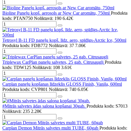
Bioline Paneļu kopš. aerosols ar New Car aromātu, 750ml
Produkta
kods: PTAN750
Noliktavā: 190
6.42€
Tetrosyl B-11 FD paneļu kopš. līdz. aero, spīdīgs-Arctic Ice, 500ml
Produkta kods: FDB772
Noliktavā: 37
7.06€
Triplewax CarPlan paneļu salvetes, 25 gab. Citrusaugļi
Produkta
kods: TDW125
Noliktavā: 108
3.61€
Carplan paneļu kopšanas līdzeklis GLOSS Finish, Vaniļa, 600ml
Produkta kods: CVP801
Noliktavā: 740
6.05€
#Mitrās salvetes ādas salona kopšanai 30gab.
Produkta kods: S7013
Noliktavā: 235
2.28€
Carplan Demon Mitrās salvetes multi TUBE, 60gab
Produkta kods: