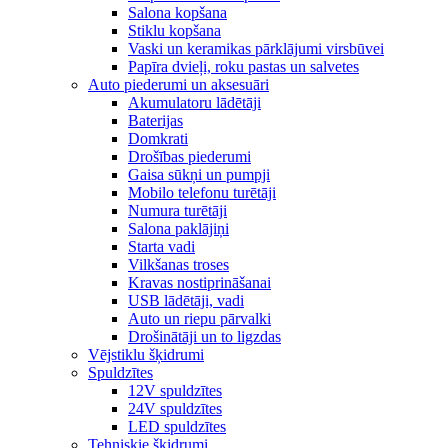
Salona kopšana
Stiklu kopšana
Vaski un keramikas pārklājumi virsbūvei
Papīra dvieļi, roku pastas un salvetes
Auto piederumi un aksesuāri
Akumulatoru lādētāji
Baterijas
Domkrati
Drošības piederumi
Gaisa sūkņi un pumpji
Mobilo telefonu turētāji
Numura turētāji
Salona paklājiņi
Starta vadi
Vilkšanas troses
Kravas nostiprināšanai
USB lādētāji, vadi
Auto un riepu pārvalki
Drošinātāji un to ligzdas
Vējstiklu šķidrumi
Spuldzītes
12V spuldzītes
24V spuldzītes
LED spuldzītes
Tehniskie šķidrumi