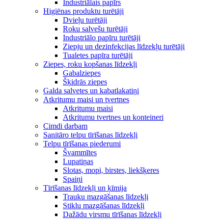
Industriālais papīrs
Higiēnas produktu turētāji
Dvieļu turētāji
Roku salvešu turētāji
Industriālo papīru turētāji
Ziepju un dezinfekcijas līdzekļu turētāji
Tualetes papīra turētāji
Ziepes, roku kopšanas līdzekļi
Gabalziepes
Šķidrās ziepes
Galda salvetes un kabatlakatiņi
Atkritumu maisi un tvertnes
Atkritumu maisi
Atkritumu tvertnes un konteineri
Cimdi darbam
Sanitāro telpu tīrīšanas līdzekļi
Telpu tīrīšanas piederumi
Švammītes
Lupatiņas
Slotas, mopi, birstes, liekšķeres
Spaiņi
Tīrīšanas līdzekļi un ķīmija
Trauku mazgāšanas līdzekļi
Stiklu mazgāšanas līdzekļi
Dažādu virsmu tīrīšanas līdzekļi