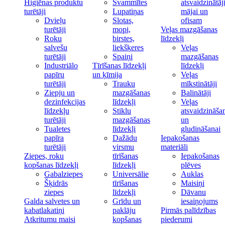
Higiēnas produktu
Švammītes
atsvaidzinātāj
turētāji
Lupatiņas
mājai un
Dvieļu
Slotas,
ofisam
turētāji
mopi,
Veļas mazgāšanas
Roku
birstes,
līdzekļi
salvešu
liekšķeres
Veļas
turētāji
Spaiņi
mazgāšanas
Industriālo
Tīrīšanas līdzekļi
līdzekļi
papīru
un ķīmija
Veļas
turētāji
Trauku
mīkstinātāji
Ziepju un
mazgāšanas
Balinātāji
dezinfekcijas
līdzekļi
Veļas
līdzekļu
Stiklu
atsvaidzināša
turētāji
mazgāšanas
un
Tualetes
līdzekļi
gludināšanai
papīra
Dažādu
Iepakošanas
turētāji
virsmu
materiāli
Ziepes, roku
tīrīšanas
Iepakošanas
kopšanas līdzekļi
līdzekļi
plēves
Gabalziepes
Universālie
Auklas
Šķidrās
tīrīšanas
Maisiņi
ziepes
līdzekļi
Dāvanu
Galda salvetes un
Grīdu un
iesaiņojums
kabatlakatiņi
paklāju
Pirmās palīdzības
Atkritumu maisi
kopšanas
piederumi