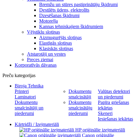
Bremžu un stūres pastiprinātāju šķidrumi
Destilēts ūdens, elektrolīts
Dzesēšanas šķidrumi
Motoreļļa
Kannas tehniskajiem škidrumiem
Vējstiklu slotiņas
Aizmugurējās slotiņas
Elastīgās slotiņas
Klasiskās slotiņas
Atstarotāji un vestes
Preces ziemai
Korporatīvās dāvanas
Preču kategorijas
Biroja Tehnika
Printeri
Dokumentu
Valūtas detektori
Laminatori
smalcinātāji
un piederumi
Dokumentu
Dokumentu
Papīra griešanas
smalcinātāji un
smalcinātāju
iekārtas
piederumi
piederumi
Skeneri
Iesiešanas iekārtas
Kārtridži / Izejmateriāli
HP oriģinālie izejmateriāli
Canon oriģinālie