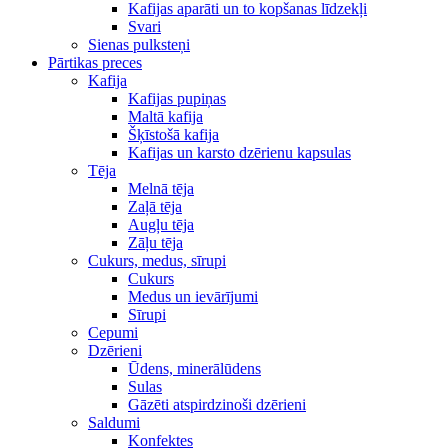
Kafijas aparāti un to kopšanas līdzekļi
Svari
Sienas pulksteņi
Pārtikas preces
Kafija
Kafijas pupiņas
Maltā kafija
Šķīstošā kafija
Kafijas un karsto dzērienu kapsulas
Tēja
Melnā tēja
Zaļā tēja
Augļu tēja
Zāļu tēja
Cukurs, medus, sīrupi
Cukurs
Medus un ievārījumi
Sīrupi
Cepumi
Dzērieni
Ūdens, minerālūdens
Sulas
Gāzēti atspirdzinoši dzērieni
Saldumi
Konfektes