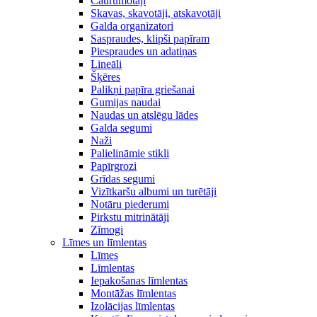
Caurumotāji
Skavas, skavotāji, atskavotāji
Galda organizatori
Saspraudes, klipši papīram
Piespraudes un adatiņas
Lineāli
Šķēres
Palikņi papīra griešanai
Gumijas naudai
Naudas un atslēgu lādes
Galda segumi
Naži
Palielināmie stikli
Papīrgrozi
Grīdas segumi
Vizītkaršu albumi un turētāji
Notāru piederumi
Pirkstu mitrinātāji
Zīmogi
Līmes un līmlentas
Līmes
Līmlentas
Iepakošanas līmlentas
Montāžas līmlentas
Izolācijas līmlentas