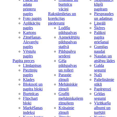
adatu
burtnīcu
klipši
printeru
vāciņi
papīram
papīrs
Rakstāmlietas un
Piespraudes
Foto papirs
korekcijas
un adatiņas
Aplikāciju
piederumi
Lineāli
papīrs
Lodīšu
Šķēres
Kartons
pildspalvas
Palikņi
Zīmēšanas,
Apmeklētāju
papīra
Akvareļu
pildspalvas
griešanai
papīrs
statīvā
Gumijas
Vēstuļu
Pildspalvu
naudai
papīrs
serdeņi
Naudas un
Papīra preces
Gēla
atslēgu lādes
Līmlapiņas
pildspalvas
Galda
Piezīmju
un rolleri
segumi
papīrs
Parastie
Naži
Klades
zīmuļi
Palielināmie
Bloknoti un
Mehāniskie
stikli
papīra bloki
zīmuļi
Papīrgrozi
Burtnīcas
Grafīti
Grīdas
Flipchart
mehāniskajiem
segumi
bloki
zīmuļiem
Vizītkaršu
Marķēšanas
Krāsainie
albumi un
indeksi
zīmuļi
turētāji