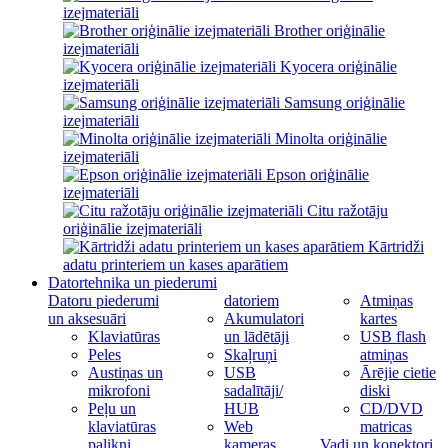
izejmateriāli
Brother oriģinālie
izejmateriāli
Kyocera oriģinālie
izejmateriāli
Samsung oriģinālie
izejmateriāli
Minolta oriģinālie
izejmateriāli
Epson oriģinālie
izejmateriāli
Citu ražotāju
oriģinālie izejmateriāli
Kārtridži
adatu printeriem un kases aparātiem
Datortehnika un piederumi
Datoru piederumi
datoriem
Atmiņas
un aksesuāri
Akumulatori
kartes
Klaviatūras
un lādētāji
USB flash
Peles
Skaļruņi
atmiņas
Austiņas un
USB
Ārējie cietie
mikrofoni
sadalītāji/
diski
Peļu un
HUB
CD/DVD
klaviatūras
Web
matricas
palikņi
kameras
Vadi un konektori