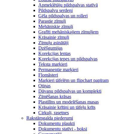
Apmeklētāju pildspalvas statīvā
Pildspalvu serdeņi
Gēla pildspalvas un rolleri
Parastie zīmuļi
Mehāniskie zīmuļi
Grafīti mehāniskajiem zīmuļiem
Krāsainie zīmuļi
Zīmuļu asinātāji
Dzēšgumijas
Korekcijas lentas
Korekcijas tepes un pildspalvas
Teksta marķieri
Permanentie marķieri
Flomāsteri
Marķieri tāfelēm un flipchart papīram
Otiņas
Dāvanu pildspalvas un komplekti
Zīmēšanas krāsas
Plastilīns un modelēšanas masas
Krāsainie krītiņi un tāfeļu krīts
Cirkuļi, rasetnes
Rakstāmgalda piederumi
Dokumentu plaukti
Dokumentu statīvi - boksi