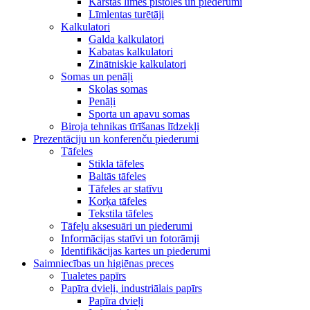
Karstās līmes pistoles un piederumi
Līmlentas turētāji
Kalkulatori
Galda kalkulatori
Kabatas kalkulatori
Zinātniskie kalkulatori
Somas un penāļi
Skolas somas
Penāļi
Sporta un apavu somas
Biroja tehnikas tīrīšanas līdzekļi
Prezentāciju un konferenču piederumi
Tāfeles
Stikla tāfeles
Baltās tāfeles
Tāfeles ar statīvu
Korķa tāfeles
Tekstila tāfeles
Tāfeļu aksesuāri un piederumi
Informācijas statīvi un fotorāmji
Identifikācijas kartes un piederumi
Saimniecības un higiēnas preces
Tualetes papīrs
Papīra dvieļi, industriālais papīrs
Papīra dvieļi