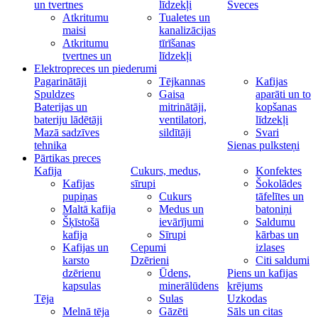
un tvertnes
līdzekļi
Sveces
Atkritumu
Tualetes un
maisi
kanalizācijas
Atkritumu
tīrīšanas
tvertnes un
līdzekļi
Elektropreces un piederumi
Pagarinātāji
Tējkannas
Kafijas
Spuldzes
Gaisa
aparāti un to
Baterijas un
mitrinātāji,
kopšanas
bateriju lādētāji
ventilatori,
līdzekļi
Mazā sadzīves
sildītāji
Svari
tehnika
Sienas pulksteņi
Pārtikas preces
Kafija
Cukurs, medus,
Konfektes
Kafijas
sīrupi
Šokolādes
pupiņas
Cukurs
tāfelītes un
Maltā kafija
Medus un
batoniņi
Šķīstošā
ievārījumi
Saldumu
kafija
Sīrupi
kārbas un
Kafijas un
Cepumi
izlases
karsto
Dzērieni
Citi saldumi
dzērienu
Ūdens,
Piens un kafijas
kapsulas
minerālūdens
krējums
Tēja
Sulas
Uzkodas
Melnā tēja
Gāzēti
Sāls un citas