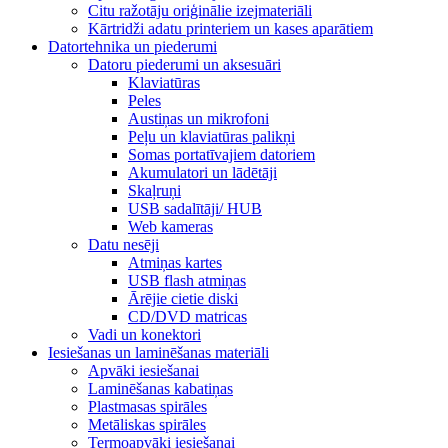
Citu ražotāju oriģinālie izejmateriāli
Kārtridži adatu printeriem un kases aparātiem
Datortehnika un piederumi
Datoru piederumi un aksesuāri
Klaviatūras
Peles
Austiņas un mikrofoni
Peļu un klaviatūras palikņi
Somas portatīvajiem datoriem
Akumulatori un lādētāji
Skaļruņi
USB sadalītāji/ HUB
Web kameras
Datu nesēji
Atmiņas kartes
USB flash atmiņas
Ārējie cietie diski
CD/DVD matricas
Vadi un konektori
Iesiešanas un laminēšanas materiāli
Apvāki iesiešanai
Laminēšanas kabatiņas
Plastmasas spirāles
Metāliskas spirāles
Termoapvāki iesiešanai