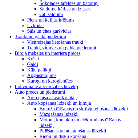
Šokolādes tāfelītes un batoniņi
Saldumu kārbas un izlases
Citi saldumi
Piens un kafijas krējums
Uzkodas
Sāls un citas garšvielas
Trauki un galda piederumi
Vienreizējās lietošanas trauki
Trauki, virtuves un galda piederumi
Biroja mēbeles un interjera preces
Krēsli
Galdi
Kāju palikņi
Apgaismojums
Karogi un karoglentītes
Individuālie aizsardzības līdzekļi
Auto preces un piederumi
Auto gaisa atsvaidzinātāji
Auto kopšanas līdzekļi un ķīmija
Bremžu tīrīšanas un skrūvju eļļošanas līdzekļi
Mazgāšanas līdzekļi
Motora, kontaktu un elektronikas tīrīšanas
līdzekļi
Pulēšanas un atjaunošanas līdzekļi
Riepu un disku kopšana