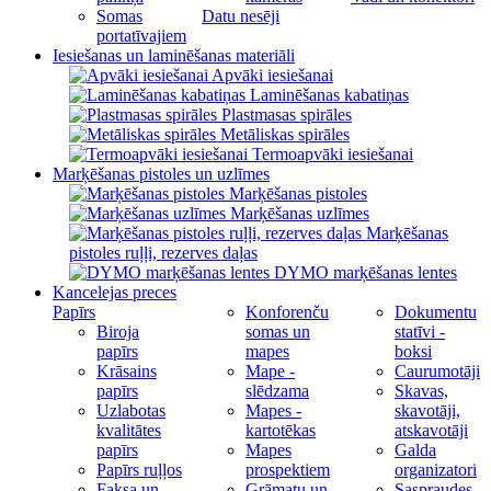
Somas
Datu nesēji
portatīvajiem
Iesiešanas un laminēšanas materiāli
Apvāki iesiešanai
Laminēšanas kabatiņas
Plastmasas spirāles
Metāliskas spirāles
Termoapvāki iesiešanai
Marķēšanas pistoles un uzlīmes
Marķēšanas pistoles
Marķēšanas uzlīmes
Marķēšanas
pistoles ruļļi, rezerves daļas
DYMO marķēšanas lentes
Kancelejas preces
Papīrs
Konforenču
Dokumentu
Biroja
somas un
statīvi -
papīrs
mapes
boksi
Krāsains
Mape -
Caurumotāji
papīrs
slēdzama
Skavas,
Uzlabotas
Mapes -
skavotāji,
kvalitātes
kartotēkas
atskavotāji
papīrs
Mapes
Galda
Papīrs ruļļos
prospektiem
organizatori
Faksa un
Grāmatu un
Saspraudes,