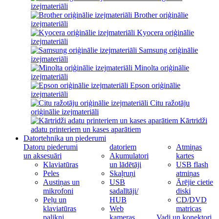
izejmateriāli
Brother oriģinālie
izejmateriāli
Kyocera oriģinālie
izejmateriāli
Samsung oriģinālie
izejmateriāli
Minolta oriģinālie
izejmateriāli
Epson oriģinālie
izejmateriāli
Citu ražotāju
oriģinālie izejmateriāli
Kārtridži
adatu printeriem un kases aparātiem
Datortehnika un piederumi
Datoru piederumi
datoriem
Atmiņas
un aksesuāri
Akumulatori
kartes
Klaviatūras
un lādētāji
USB flash
Peles
Skaļruņi
atmiņas
Austiņas un
USB
Ārējie cietie
mikrofoni
sadalītāji/
diski
Peļu un
HUB
CD/DVD
klaviatūras
Web
matricas
palikņi
kameras
Vadi un konektori