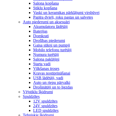
Salona kopšana
Stiklu kopšana
Vaski un keramikas pārklājumi virsbūvei
Papīra dvieļi, roku pastas un salvetes
Auto piederumi un aksesuāri
Akumulatoru lādētāji
Baterijas
Domkrati
Drošības piederumi
Gaisa sūkņi un pumpji
Mobilo telefonu turētāji
Numura turētāji
Salona paklājiņi
Starta vadi
Vilkšanas troses
Kravas nostiprināšanai
USB lādētāji, vadi
Auto un riepu pārvalki
Drošinātāji un to ligzdas
Vējstiklu šķidrumi
Spuldzītes
12V spuldzītes
24V spuldzītes
LED spuldzītes
Tehniskie šķidrumi