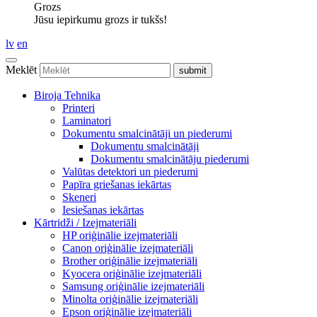
Grozs
Jūsu iepirkumu grozs ir tukšs!
lv
en
Meklēt
Biroja Tehnika
Printeri
Laminatori
Dokumentu smalcinātāji un piederumi
Dokumentu smalcinātāji
Dokumentu smalcinātāju piederumi
Valūtas detektori un piederumi
Papīra griešanas iekārtas
Skeneri
Iesiešanas iekārtas
Kārtridži / Izejmateriāli
HP oriģinālie izejmateriāli
Canon oriģinālie izejmateriāli
Brother oriģinālie izejmateriāli
Kyocera oriģinālie izejmateriāli
Samsung oriģinālie izejmateriāli
Minolta oriģinālie izejmateriāli
Epson oriģinālie izejmateriāli