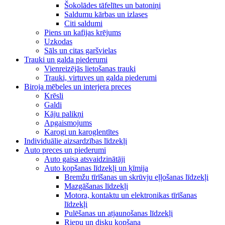
Šokolādes tāfelītes un batoniņi
Saldumu kārbas un izlases
Citi saldumi
Piens un kafijas krējums
Uzkodas
Sāls un citas garšvielas
Trauki un galda piederumi
Vienreizējās lietošanas trauki
Trauki, virtuves un galda piederumi
Biroja mēbeles un interjera preces
Krēsli
Galdi
Kāju palikņi
Apgaismojums
Karogi un karoglentītes
Individuālie aizsardzības līdzekļi
Auto preces un piederumi
Auto gaisa atsvaidzinātāji
Auto kopšanas līdzekļi un ķīmija
Bremžu tīrīšanas un skrūvju eļļošanas līdzekļi
Mazgāšanas līdzekļi
Motora, kontaktu un elektronikas tīrīšanas
līdzekļi
Pulēšanas un atjaunošanas līdzekļi
Riepu un disku kopšana