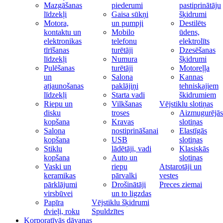
Mazgāšanas
piederumi
pastiprinātāju
līdzekļi
Gaisa sūkņi
šķidrumi
Motora,
un pumpji
Destilēts
kontaktu un
Mobilo
ūdens,
elektronikas
telefonu
elektrolīts
tīrīšanas
turētāji
Dzesēšanas
līdzekļi
Numura
šķidrumi
Pulēšanas
turētāji
Motoreļļa
un
Salona
Kannas
atjaunošanas
paklājiņi
tehniskajiem
līdzekļi
Starta vadi
škidrumiem
Riepu un
Vilkšanas
Vējstiklu slotiņas
disku
troses
Aizmugurējās
kopšana
Kravas
slotiņas
Salona
nostiprināšanai
Elastīgās
kopšana
USB
slotiņas
Stiklu
lādētāji, vadi
Klasiskās
kopšana
Auto un
slotiņas
Vaski un
riepu
Atstarotāji un
keramikas
pārvalki
vestes
pārklājumi
Drošinātāji
Preces ziemai
virsbūvei
un to ligzdas
Papīra
Vējstiklu šķidrumi
dvieļi, roku
Spuldzītes
Korporatīvās dāvanas