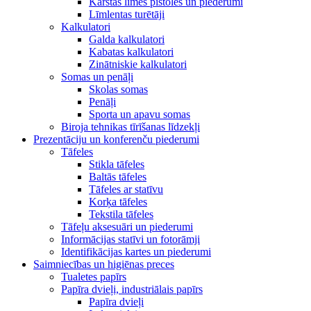
Karstās līmes pistoles un piederumi
Līmlentas turētāji
Kalkulatori
Galda kalkulatori
Kabatas kalkulatori
Zinātniskie kalkulatori
Somas un penāļi
Skolas somas
Penāļi
Sporta un apavu somas
Biroja tehnikas tīrīšanas līdzekļi
Prezentāciju un konferenču piederumi
Tāfeles
Stikla tāfeles
Baltās tāfeles
Tāfeles ar statīvu
Korķa tāfeles
Tekstila tāfeles
Tāfeļu aksesuāri un piederumi
Informācijas statīvi un fotorāmji
Identifikācijas kartes un piederumi
Saimniecības un higiēnas preces
Tualetes papīrs
Papīra dvieļi, industriālais papīrs
Papīra dvieļi