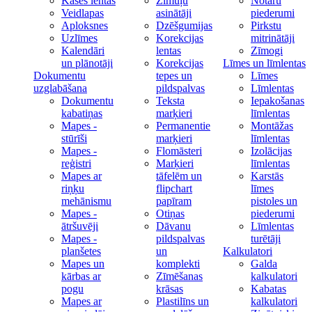
Kases lentas
Zīmuļu
Notāru
Veidlapas
asinātāji
piederumi
Aploksnes
Dzēšgumijas
Pirkstu
Uzlīmes
Korekcijas
mitrinātāji
Kalendāri
lentas
Zīmogi
un plānotāji
Korekcijas
Līmes un līmlentas
Dokumentu
tepes un
Līmes
uzglabāšana
pildspalvas
Līmlentas
Dokumentu
Teksta
Iepakošanas
kabatiņas
marķieri
līmlentas
Mapes -
Permanentie
Montāžas
stūrīši
marķieri
līmlentas
Mapes -
Flomāsteri
Izolācijas
reģistri
Marķieri
līmlentas
Mapes ar
tāfelēm un
Karstās
riņķu
flipchart
līmes
mehānismu
papīram
pistoles un
Mapes -
Otiņas
piederumi
ātršuvēji
Dāvanu
Līmlentas
Mapes -
pildspalvas
turētāji
planšetes
un
Kalkulatori
Mapes un
komplekti
Galda
kārbas ar
Zīmēšanas
kalkulatori
pogu
krāsas
Kabatas
Mapes ar
Plastilīns un
kalkulatori