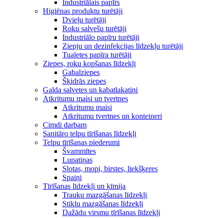
Industriālais papīrs
Higiēnas produktu turētāji
Dvieļu turētāji
Roku salvešu turētāji
Industriālo papīru turētāji
Ziepju un dezinfekcijas līdzekļu turētāji
Tualetes papīra turētāji
Ziepes, roku kopšanas līdzekļi
Gabalziepes
Šķidrās ziepes
Galda salvetes un kabatlakatiņi
Atkritumu maisi un tvertnes
Atkritumu maisi
Atkritumu tvertnes un konteineri
Cimdi darbam
Sanitāro telpu tīrīšanas līdzekļi
Telpu tīrīšanas piederumi
Švammītes
Lupatiņas
Slotas, mopi, birstes, liekšķeres
Spaiņi
Tīrīšanas līdzekļi un ķīmija
Trauku mazgāšanas līdzekļi
Stiklu mazgāšanas līdzekļi
Dažādu virsmu tīrīšanas līdzekļi