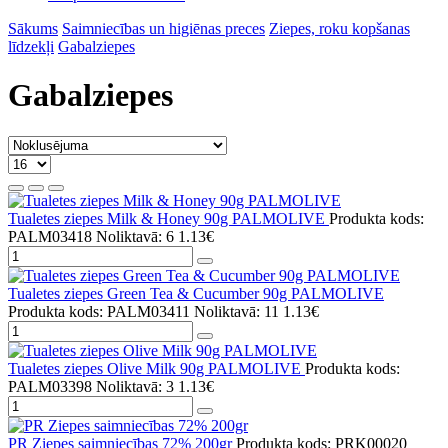
Sākums
Saimniecības un higiēnas preces
Ziepes, roku kopšanas
līdzekļi
Gabalziepes
Gabalziepes
Tualetes ziepes Milk & Honey 90g PALMOLIVE
Produkta kods:
PALM03418
Noliktavā: 6
1.13€
Tualetes ziepes Green Tea & Cucumber 90g PALMOLIVE
Produkta kods: PALM03411
Noliktavā: 11
1.13€
Tualetes ziepes Olive Milk 90g PALMOLIVE
Produkta kods:
PALM03398
Noliktavā: 3
1.13€
PR Ziepes saimniecības 72% 200gr
Produkta kods: PRK00020