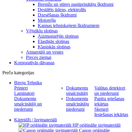
Bremžu un stūres pastiprinātāju šķidrumi
Destilēts ūdens, elektrolīts
Dzesēšanas šķidrumi
Motoreļļa
Kannas tehniskajiem škidrumiem
Vējstiklu slotiņas
Aizmugurējās slotiņas
Elastīgās slotiņas
Klasiskās slotiņas
Atstarotāji un vestes
Preces ziemai
Korporatīvās dāvanas
Preču kategorijas
Biroja Tehnika
Printeri
Dokumentu
Valūtas detektori
Laminatori
smalcinātāji
un piederumi
Dokumentu
Dokumentu
Papīra griešanas
smalcinātāji un
smalcinātāju
iekārtas
piederumi
piederumi
Skeneri
Iesiešanas iekārtas
Kārtridži / Izejmateriāli
HP oriģinālie izejmateriāli
Canon oriģinālie