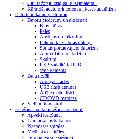
Citu ražotāju oriģinālie izejmateriāli
Kārtridži adatu printeriem un kases aparātiem
Datortehnika un piederumi
Datoru piederumi un aksesuāri
Klaviatūras
Peles
Austiņas un mikrofoni
Peļu un klaviatūras palikņi
Somas portatīvajiem datoriem
Akumulatori un lādētāji
Skaļruņi
USB sadalītāji/ HUB
Web kameras
Datu nesēji
Atmiņas kartes
USB flash atmiņas
Ārējie cietie diski
CD/DVD matricas
Vadi un konektori
Iesiešanas un laminēšanas materiāli
Apvāki iesiešanai
Laminēšanas kabatiņas
Plastmasas spirāles
Metāliskas spirāles
Termoapvāki iesiešanai