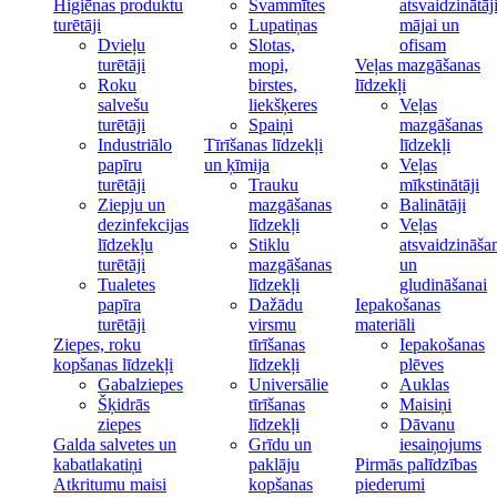
Higiēnas produktu
Švammītes
atsvaidzinātāj
turētāji
Lupatiņas
mājai un
Dvieļu
Slotas,
ofisam
turētāji
mopi,
Veļas mazgāšanas
Roku
birstes,
līdzekļi
salvešu
liekšķeres
Veļas
turētāji
Spaiņi
mazgāšanas
Industriālo
Tīrīšanas līdzekļi
līdzekļi
papīru
un ķīmija
Veļas
turētāji
Trauku
mīkstinātāji
Ziepju un
mazgāšanas
Balinātāji
dezinfekcijas
līdzekļi
Veļas
līdzekļu
Stiklu
atsvaidzināša
turētāji
mazgāšanas
un
Tualetes
līdzekļi
gludināšanai
papīra
Dažādu
Iepakošanas
turētāji
virsmu
materiāli
Ziepes, roku
tīrīšanas
Iepakošanas
kopšanas līdzekļi
līdzekļi
plēves
Gabalziepes
Universālie
Auklas
Šķidrās
tīrīšanas
Maisiņi
ziepes
līdzekļi
Dāvanu
Galda salvetes un
Grīdu un
iesaiņojums
kabatlakatiņi
paklāju
Pirmās palīdzības
Atkritumu maisi
kopšanas
piederumi