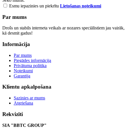
Seko mums:
Esmu iepazinies un piekrītu
Lietošanas noteikumi
Par mums
Drošs un stabils interneta veikals ar nozares speciālistiem jau vairāk,
kā desmit gadus!
Informācija
Par mums
Piegādes informācija
Privātuma politika
Noteikumi
Garantija
Klientu apkalpošana
Sazinies ar mums
Atgriešana
Rekvizīti
SIA "BBTC GROUP"