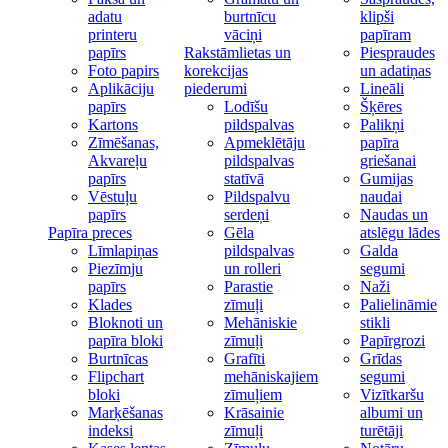
adatu
burtnīcu
klipši
printeru
vāciņi
papīram
papīrs
Rakstāmlietas un
Piespraudes
Foto papirs
korekcijas
un adatiņas
Aplikāciju
piederumi
Lineāli
papīrs
Lodīšu
Šķēres
Kartons
pildspalvas
Palikņi
Zīmēšanas,
Apmeklētāju
papīra
Akvareļu
pildspalvas
griešanai
papīrs
statīvā
Gumijas
Vēstuļu
Pildspalvu
naudai
papīrs
serdeņi
Naudas un
Papīra preces
Gēla
atslēgu lādes
Līmlapiņas
pildspalvas
Galda
Piezīmju
un rolleri
segumi
papīrs
Parastie
Naži
Klades
zīmuļi
Palielināmie
Bloknoti un
Mehāniskie
stikli
papīra bloki
zīmuļi
Papīrgrozi
Burtnīcas
Grafīti
Grīdas
Flipchart
mehāniskajiem
segumi
bloki
zīmuļiem
Vizītkaršu
Marķēšanas
Krāsainie
albumi un
indeksi
zīmuļi
turētāji