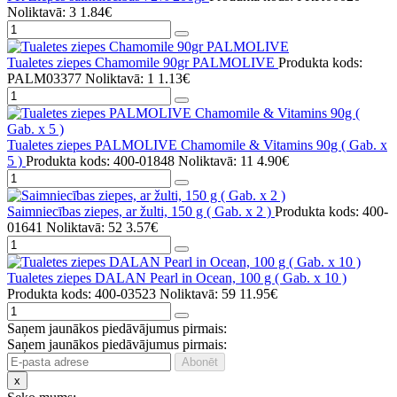
Noliktavā: 3
1.84€
Tualetes ziepes Chamomile 90gr PALMOLIVE
Produkta kods:
PALM03377
Noliktavā: 1
1.13€
Tualetes ziepes PALMOLIVE Chamomile & Vitamins 90g ( Gab. x
5 )
Produkta kods: 400-01848
Noliktavā: 11
4.90€
Saimniecības ziepes, ar žulti, 150 g ( Gab. x 2 )
Produkta kods: 400-
01641
Noliktavā: 52
3.57€
Tualetes ziepes DALAN Pearl in Ocean, 100 g ( Gab. x 10 )
Produkta kods: 400-03523
Noliktavā: 59
11.95€
Saņem jaunākos piedāvājumus pirmais:
Saņem jaunākos piedāvājumus pirmais:
x