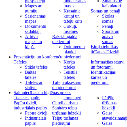
piespiedēju
modelēšanas
Zinātniskie
Mapes ar
masas
kalkulatori
gumiju
Krāsainie
Somas un penāļi
Sasienamas
krītiņi un
Skolas
mapes
tāfeļu krīts
somas
Dokumentu
Cirkuļi,
Penāļi
sadalītāji
rasetnes
Sporta un
Arhīvu
Rakstāmgalda
apavu
mapes un
piederumi
somas
klipši
Dokumentu
Biroja tehnikas
plaukti
tīrīšanas līdzekļi
Prezentāciju un konferenču piederumi
Tāfeles
Korķa
Informācijas statīvi
Stikla tāfeles
tāfeles
un fotorāmji
Baltās
Tekstila
Identifikācijas
tāfeles
tāfeles
kartes un
Tāfeles ar
Tāfeļu aksesuāri
piederumi
statīvu
un piederumi
Saimniecības un higiēnas preces
Tualetes papīrs
konteineri
Pārējie
Papīra dvieļi,
Cimdi darbam
tīrīšanas
industriālais papīrs
Sanitāro telpu
līdzekļi
Papīra dvieļi
tīrīšanas līdzekļi
Gaisa
Industriālais
Telpu tīrīšanas
atsvaidzinātāj
papīrs
piederumi
Gaisa