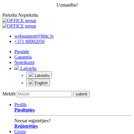
Uzmanību!
Piekrītu
Nepiekrītu
websupport@bbtc.lv
+371 80002050
Piegāde
Garantija
Noteikumi
Latviešu
Latviešu
English
Meklēt
Profils
Pieslēgties
Neesat reģistrējies?
Reģistrēties
Grozs