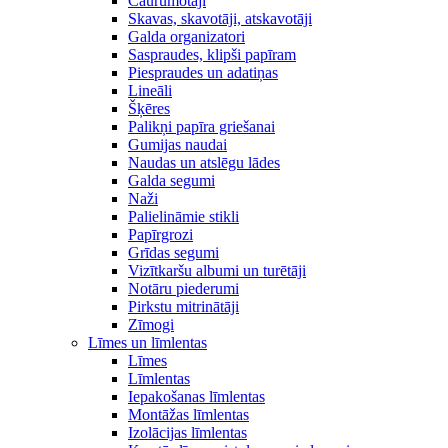
Caurumotāji
Skavas, skavotāji, atskavotāji
Galda organizatori
Saspraudes, klipši papīram
Piespraudes un adatiņas
Lineāli
Šķēres
Palikņi papīra griešanai
Gumijas naudai
Naudas un atslēgu lādes
Galda segumi
Naži
Palielināmie stikli
Papīrgrozi
Grīdas segumi
Vizītkaršu albumi un turētāji
Notāru piederumi
Pirkstu mitrinātāji
Zīmogi
Līmes un līmlentas
Līmes
Līmlentas
Iepakošanas līmlentas
Montāžas līmlentas
Izolācijas līmlentas