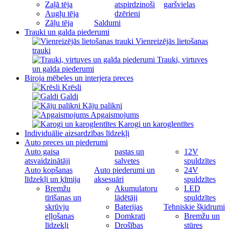
Zaļā tēja
atspirdzinoši
garšvielas
Augļu tēja
dzērieni
Zāļu tēja
Saldumi
Trauki un galda piederumi
Vienreizējās lietošanas
trauki
Trauki, virtuves
un galda piederumi
Biroja mēbeles un interjera preces
Krēsli
Galdi
Kāju palikņi
Apgaismojums
Karogi un karoglentītes
Individuālie aizsardzības līdzekļi
Auto preces un piederumi
Auto gaisa
pastas un
12V
atsvaidzinātāji
salvetes
spuldzītes
Auto kopšanas
Auto piederumi un
24V
līdzekļi un ķīmija
aksesuāri
spuldzītes
Bremžu
Akumulatoru
LED
tīrīšanas un
lādētāji
spuldzītes
skrūvju
Baterijas
Tehniskie šķidrumi
eļļošanas
Domkrati
Bremžu un
līdzekļi
Drošības
stūres