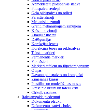
Apmeklētāju pildspalvas statīvā
Pildspalvu serdeņi
Gēla pildspalvas un rolleri
Parastie zīmuļi
Mehāniskie zīmuļi
Grafīti mehāniskajiem zīmuļiem
Krāsainie zīmuļi
Zīmuļu asinātāji
Dzēšgumijas
Korekcijas lentas
Korekcijas tepes un pildspalvas
Teksta marķieri
Permanentie marķieri
Flomāsteri
Marķieri tāfelēm un flipchart papīram
Otiņas
Dāvanu pildspalvas un komplekti
Zīmēšanas krāsas
Plastilīns un modelēšanas masas
Krāsainie krītiņi un tāfeļu krīts
Cirkuļi, rasetnes
Rakstāmgalda piederumi
Dokumentu plaukti
Dokumentu statīvi - boksi