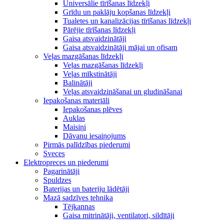
Universālie tīrīšanas līdzekļi
Grīdu un paklāju kopšanas līdzekļi
Tualetes un kanalizācijas tīrīšanas līdzekļi
Pārējie tīrīšanas līdzekļi
Gaisa atsvaidzinātāji
Gaisa atsvaidzinātāji mājai un ofisam
Veļas mazgāšanas līdzekļi
Veļas mazgāšanas līdzekļi
Veļas mīkstinātāji
Balinātāji
Veļas atsvaidzināšanai un gludināšanai
Iepakošanas materiāli
Iepakošanas plēves
Auklas
Maisiņi
Dāvanu iesaiņojums
Pirmās palīdzības piederumi
Sveces
Elektropreces un piederumi
Pagarinātāji
Spuldzes
Baterijas un bateriju lādētāji
Mazā sadzīves tehnika
Tējkannas
Gaisa mitrinātāji, ventilatori, sildītāji