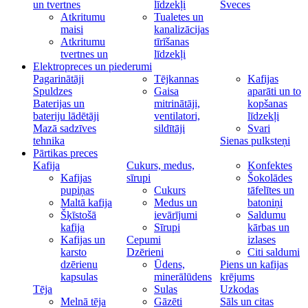
un tvertnes
līdzekļi
Sveces
Atkritumu
Tualetes un
maisi
kanalizācijas
Atkritumu
tīrīšanas
tvertnes un
līdzekļi
Elektropreces un piederumi
Pagarinātāji
Tējkannas
Kafijas
Spuldzes
Gaisa
aparāti un to
Baterijas un
mitrinātāji,
kopšanas
bateriju lādētāji
ventilatori,
līdzekļi
Mazā sadzīves
sildītāji
Svari
tehnika
Sienas pulksteņi
Pārtikas preces
Kafija
Cukurs, medus,
Konfektes
Kafijas
sīrupi
Šokolādes
pupiņas
Cukurs
tāfelītes un
Maltā kafija
Medus un
batoniņi
Šķīstošā
ievārījumi
Saldumu
kafija
Sīrupi
kārbas un
Kafijas un
Cepumi
izlases
karsto
Dzērieni
Citi saldumi
dzērienu
Ūdens,
Piens un kafijas
kapsulas
minerālūdens
krējums
Tēja
Sulas
Uzkodas
Melnā tēja
Gāzēti
Sāls un citas