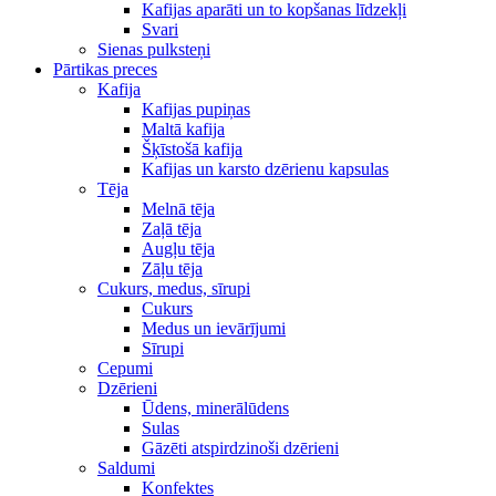
Kafijas aparāti un to kopšanas līdzekļi
Svari
Sienas pulksteņi
Pārtikas preces
Kafija
Kafijas pupiņas
Maltā kafija
Šķīstošā kafija
Kafijas un karsto dzērienu kapsulas
Tēja
Melnā tēja
Zaļā tēja
Augļu tēja
Zāļu tēja
Cukurs, medus, sīrupi
Cukurs
Medus un ievārījumi
Sīrupi
Cepumi
Dzērieni
Ūdens, minerālūdens
Sulas
Gāzēti atspirdzinoši dzērieni
Saldumi
Konfektes