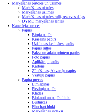
Marķēšanas pistoles un uzlīmes
Marķēšanas pistoles
Marķēšanas uzlīmes
Marķēšanas pistoles ruļļi, rezerves daļas
DYMO marķēšanas lentes
Kancelejas preces
Papīrs
Biroja papīrs
Krāsains papīrs
Uzlabotas kvalitātes papīrs
Papīrs ruļļos
Faksa un adatu printeru papīrs
Foto papirs
Aplikāciju papīrs
Kartons
Zīmēšanas, Akvareļu papīrs
Vēstuļu papīrs
Papīra preces
Līmlapiņas
Piezīmju papīrs
Klades
Bloknoti un papīra bloki
Burtnīcas
Flipchart bloki
Marķēšanas indeksi