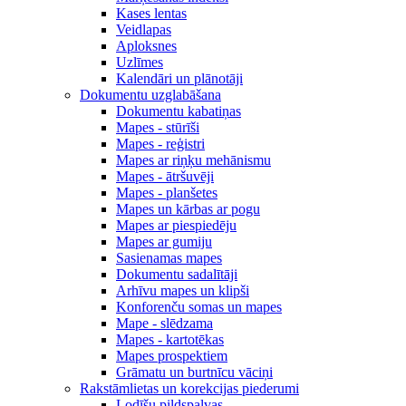
Kases lentas
Veidlapas
Aploksnes
Uzlīmes
Kalendāri un plānotāji
Dokumentu uzglabāšana
Dokumentu kabatiņas
Mapes - stūrīši
Mapes - reģistri
Mapes ar riņķu mehānismu
Mapes - ātršuvēji
Mapes - planšetes
Mapes un kārbas ar pogu
Mapes ar piespiedēju
Mapes ar gumiju
Sasienamas mapes
Dokumentu sadalītāji
Arhīvu mapes un klipši
Konforenču somas un mapes
Mape - slēdzama
Mapes - kartotēkas
Mapes prospektiem
Grāmatu un burtnīcu vāciņi
Rakstāmlietas un korekcijas piederumi
Lodīšu pildspalvas