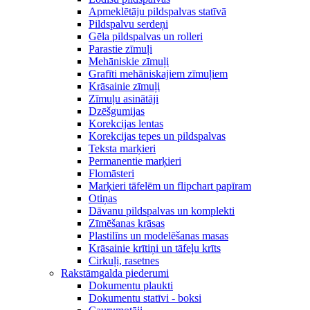
Apmeklētāju pildspalvas statīvā
Pildspalvu serdeņi
Gēla pildspalvas un rolleri
Parastie zīmuļi
Mehāniskie zīmuļi
Grafīti mehāniskajiem zīmuļiem
Krāsainie zīmuļi
Zīmuļu asinātāji
Dzēšgumijas
Korekcijas lentas
Korekcijas tepes un pildspalvas
Teksta marķieri
Permanentie marķieri
Flomāsteri
Marķieri tāfelēm un flipchart papīram
Otiņas
Dāvanu pildspalvas un komplekti
Zīmēšanas krāsas
Plastilīns un modelēšanas masas
Krāsainie krītiņi un tāfeļu krīts
Cirkuļi, rasetnes
Rakstāmgalda piederumi
Dokumentu plaukti
Dokumentu statīvi - boksi