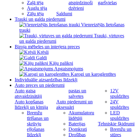
Zaļā tēja
atspirdzinoši
garšvielas
Augļu tēja
dzērieni
Zāļu tēja
Saldumi
Trauki un galda piederumi
Vienreizējās lietošanas
trauki
Trauki, virtuves
un galda piederumi
Biroja mēbeles un interjera preces
Krēsli
Galdi
Kāju palikņi
Apgaismojums
Karogi un karoglentītes
Individuālie aizsardzības līdzekļi
Auto preces un piederumi
Auto gaisa
pastas un
12V
atsvaidzinātāji
salvetes
spuldzītes
Auto kopšanas
Auto piederumi un
24V
līdzekļi un ķīmija
aksesuāri
spuldzītes
Bremžu
Akumulatoru
LED
tīrīšanas un
lādētāji
spuldzītes
skrūvju
Baterijas
Tehniskie šķidrumi
eļļošanas
Domkrati
Bremžu un
līdzekļi
Drošības
stūres