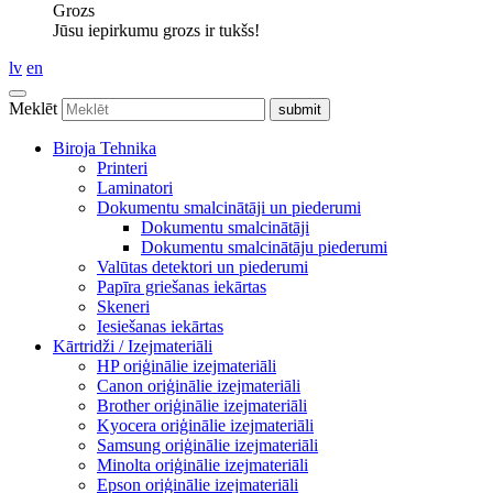
Grozs
Jūsu iepirkumu grozs ir tukšs!
lv
en
Meklēt
Biroja Tehnika
Printeri
Laminatori
Dokumentu smalcinātāji un piederumi
Dokumentu smalcinātāji
Dokumentu smalcinātāju piederumi
Valūtas detektori un piederumi
Papīra griešanas iekārtas
Skeneri
Iesiešanas iekārtas
Kārtridži / Izejmateriāli
HP oriģinālie izejmateriāli
Canon oriģinālie izejmateriāli
Brother oriģinālie izejmateriāli
Kyocera oriģinālie izejmateriāli
Samsung oriģinālie izejmateriāli
Minolta oriģinālie izejmateriāli
Epson oriģinālie izejmateriāli