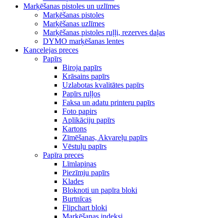
Marķēšanas pistoles un uzlīmes
Marķēšanas pistoles
Marķēšanas uzlīmes
Marķēšanas pistoles ruļļi, rezerves daļas
DYMO marķēšanas lentes
Kancelejas preces
Papīrs
Biroja papīrs
Krāsains papīrs
Uzlabotas kvalitātes papīrs
Papīrs ruļļos
Faksa un adatu printeru papīrs
Foto papirs
Aplikāciju papīrs
Kartons
Zīmēšanas, Akvareļu papīrs
Vēstuļu papīrs
Papīra preces
Līmlapiņas
Piezīmju papīrs
Klades
Bloknoti un papīra bloki
Burtnīcas
Flipchart bloki
Marķēšanas indeksi