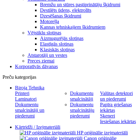
Bremžu un stūres pastiprinātāju šķidrumi
Destilēts ūdens, elektrolīts
Dzesēšanas šķidrumi
Motoreļļa
Kannas tehniskajiem škidrumiem
Vējstiklu slotiņas
Aizmugurējās slotiņas
Elastīgās slotiņas
Klasiskās slotiņas
Atstarotāji un vestes
Preces ziemai
Korporatīvās dāvanas
Preču kategorijas
Biroja Tehnika
Printeri
Dokumentu
Valūtas detektori
Laminatori
smalcinātāji
un piederumi
Dokumentu
Dokumentu
Papīra griešanas
smalcinātāji un
smalcinātāju
iekārtas
piederumi
piederumi
Skeneri
Iesiešanas iekārtas
Kārtridži / Izejmateriāli
HP oriģinālie izejmateriāli
Canon oriģinālie