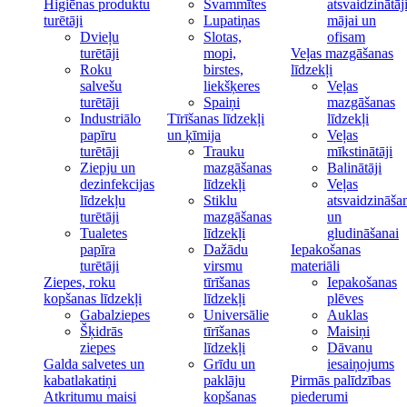
Higiēnas produktu
Švammītes
atsvaidzinātāj
turētāji
Lupatiņas
mājai un
Dvieļu
Slotas,
ofisam
turētāji
mopi,
Veļas mazgāšanas
Roku
birstes,
līdzekļi
salvešu
liekšķeres
Veļas
turētāji
Spaiņi
mazgāšanas
Industriālo
Tīrīšanas līdzekļi
līdzekļi
papīru
un ķīmija
Veļas
turētāji
Trauku
mīkstinātāji
Ziepju un
mazgāšanas
Balinātāji
dezinfekcijas
līdzekļi
Veļas
līdzekļu
Stiklu
atsvaidzināša
turētāji
mazgāšanas
un
Tualetes
līdzekļi
gludināšanai
papīra
Dažādu
Iepakošanas
turētāji
virsmu
materiāli
Ziepes, roku
tīrīšanas
Iepakošanas
kopšanas līdzekļi
līdzekļi
plēves
Gabalziepes
Universālie
Auklas
Šķidrās
tīrīšanas
Maisiņi
ziepes
līdzekļi
Dāvanu
Galda salvetes un
Grīdu un
iesaiņojums
kabatlakatiņi
paklāju
Pirmās palīdzības
Atkritumu maisi
kopšanas
piederumi