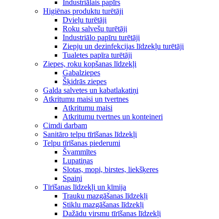
Industriālais papīrs
Higiēnas produktu turētāji
Dvieļu turētāji
Roku salvešu turētāji
Industriālo papīru turētāji
Ziepju un dezinfekcijas līdzekļu turētāji
Tualetes papīra turētāji
Ziepes, roku kopšanas līdzekļi
Gabalziepes
Šķidrās ziepes
Galda salvetes un kabatlakatiņi
Atkritumu maisi un tvertnes
Atkritumu maisi
Atkritumu tvertnes un konteineri
Cimdi darbam
Sanitāro telpu tīrīšanas līdzekļi
Telpu tīrīšanas piederumi
Švammītes
Lupatiņas
Slotas, mopi, birstes, liekšķeres
Spaiņi
Tīrīšanas līdzekļi un ķīmija
Trauku mazgāšanas līdzekļi
Stiklu mazgāšanas līdzekļi
Dažādu virsmu tīrīšanas līdzekļi