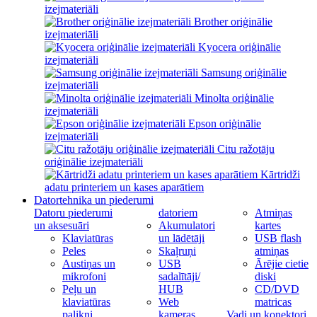
izejmateriāli
Brother oriģinālie
izejmateriāli
Kyocera oriģinālie
izejmateriāli
Samsung oriģinālie
izejmateriāli
Minolta oriģinālie
izejmateriāli
Epson oriģinālie
izejmateriāli
Citu ražotāju
oriģinālie izejmateriāli
Kārtridži
adatu printeriem un kases aparātiem
Datortehnika un piederumi
Datoru piederumi
datoriem
Atmiņas
un aksesuāri
Akumulatori
kartes
Klaviatūras
un lādētāji
USB flash
Peles
Skaļruņi
atmiņas
Austiņas un
USB
Ārējie cietie
mikrofoni
sadalītāji/
diski
Peļu un
HUB
CD/DVD
klaviatūras
Web
matricas
palikņi
kameras
Vadi un konektori