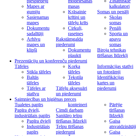
piespiedēju
modelēšanas
Zinātniskie
Mapes ar
masas
kalkulatori
gumiju
Krāsainie
Somas un penāļi
Sasienamas
krītiņi un
Skolas
mapes
tāfeļu krīts
somas
Dokumentu
Cirkuļi,
Penāļi
sadalītāji
rasetnes
Sporta un
Arhīvu
Rakstāmgalda
apavu
mapes un
piederumi
somas
klipši
Dokumentu
Biroja tehnikas
plaukti
tīrīšanas līdzekļi
Prezentāciju un konferenču piederumi
Tāfeles
Korķa
Informācijas statīvi
Stikla tāfeles
tāfeles
un fotorāmji
Baltās
Tekstila
Identifikācijas
tāfeles
tāfeles
kartes un
Tāfeles ar
Tāfeļu aksesuāri
piederumi
statīvu
un piederumi
Saimniecības un higiēnas preces
Tualetes papīrs
konteineri
Pārējie
Papīra dvieļi,
Cimdi darbam
tīrīšanas
industriālais papīrs
Sanitāro telpu
līdzekļi
Papīra dvieļi
tīrīšanas līdzekļi
Gaisa
Industriālais
Telpu tīrīšanas
atsvaidzinātāj
papīrs
piederumi
Gaisa