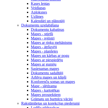
Kases lentas
Veidlapas
Aploksnes
Uzlīmes
Kalendāri un plānotāji
Dokumentu uzglabāšana
Dokumentu kabatiņas
Mapes - stūrīši
Mapes - reģistri
Mapes ar riņķu mehānismu
Mapes - ātršuvēji
Mapes - planšetes
Mapes un kārbas ar pogu
Mapes ar piespiedēju
Mapes ar gumiju
Sasienamas mapes
Dokumentu sadalītāji
Arhīvu mapes un klipši
Konforenču somas un mapes
Mape - slēdzama
Mapes - kartotēkas
Mapes prospektiem
Grāmatu un burtnīcu vāciņi
Rakstāmlietas un korekcijas piederumi
Lodīšu pildspalvas