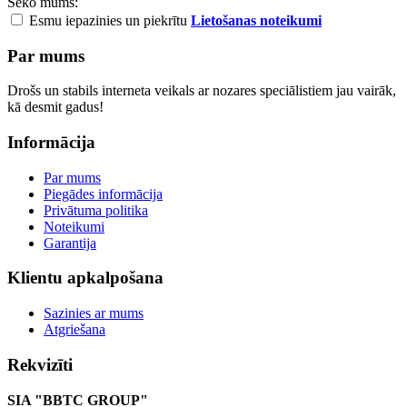
Seko mums:
Esmu iepazinies un piekrītu
Lietošanas noteikumi
Par mums
Drošs un stabils interneta veikals ar nozares speciālistiem jau vairāk,
kā desmit gadus!
Informācija
Par mums
Piegādes informācija
Privātuma politika
Noteikumi
Garantija
Klientu apkalpošana
Sazinies ar mums
Atgriešana
Rekvizīti
SIA "BBTC GROUP"