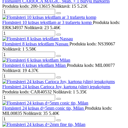
Flomasteri CARIOCA MAGIC, 9gab. + 1 burvju marķieris
Produkta kods: 200-13615
Noliktavā: 15
5.21€
Flomāsteri 10 krāsas tekstīlam ar 3 trafaretu komp
Produkta kods:
ERK34937
Noliktavā: 23
5.46€
Flomāsteri 8 krāsas tekstīlam Nassau
Produkta kods: NS39067
Noliktavā: 1
5.58€
Flomāsteri 6 krāsas tekstīlam Milan
Produkta kods: MIL00077
Noliktavā: 19
4.37€
Flomāsteri 24 krāsas Carioca Joy, kartona (slim) iepakojums
Produkta kods: CAR40532
Noliktavā: 1
5.35€
Flomāsteri 24 krāsas d=5mm conic tip, Milan
Produkta kods:
MIL00835
Noliktavā: 35
5.40€