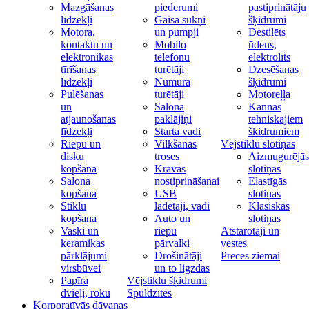
Mazgāšanas
piederumi
pastiprinātāju
līdzekļi
Gaisa sūkņi
šķidrumi
Motora,
un pumpji
Destilēts
kontaktu un
Mobilo
ūdens,
elektronikas
telefonu
elektrolīts
tīrīšanas
turētāji
Dzesēšanas
līdzekļi
Numura
šķidrumi
Pulēšanas
turētāji
Motoreļļa
un
Salona
Kannas
atjaunošanas
paklājiņi
tehniskajiem
līdzekļi
Starta vadi
škidrumiem
Riepu un
Vilkšanas
Vējstiklu slotiņas
disku
troses
Aizmugurējās
kopšana
Kravas
slotiņas
Salona
nostiprināšanai
Elastīgās
kopšana
USB
slotiņas
Stiklu
lādētāji, vadi
Klasiskās
kopšana
Auto un
slotiņas
Vaski un
riepu
Atstarotāji un
keramikas
pārvalki
vestes
pārklājumi
Drošinātāji
Preces ziemai
virsbūvei
un to ligzdas
Papīra
Vējstiklu šķidrumi
dvieļi, roku
Spuldzītes
Korporatīvās dāvanas