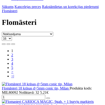
Sākums
Kancelejas preces
Rakstāmlietas un korekcijas piederumi
Flomāsteri
Flomāsteri
1
2
3
4
5
>
>|
Flomāsteri 18 krāsas d=5mm conic tip, Milan
Produkta kods:
MIL80092
Noliktavā: 32
5.21€