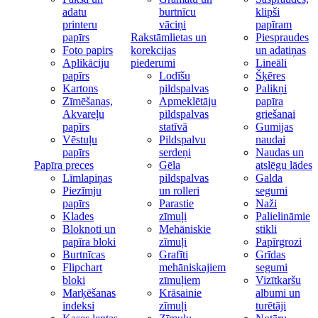
adatu
burtnīcu
klipši
printeru
vāciņi
papīram
papīrs
Rakstāmlietas un
Piespraudes
Foto papirs
korekcijas
un adatiņas
Aplikāciju
piederumi
Lineāli
papīrs
Lodīšu
Šķēres
Kartons
pildspalvas
Palikņi
Zīmēšanas,
Apmeklētāju
papīra
Akvareļu
pildspalvas
griešanai
papīrs
statīvā
Gumijas
Vēstuļu
Pildspalvu
naudai
papīrs
serdeņi
Naudas un
Papīra preces
Gēla
atslēgu lādes
Līmlapiņas
pildspalvas
Galda
Piezīmju
un rolleri
segumi
papīrs
Parastie
Naži
Klades
zīmuļi
Palielināmie
Bloknoti un
Mehāniskie
stikli
papīra bloki
zīmuļi
Papīrgrozi
Burtnīcas
Grafīti
Grīdas
Flipchart
mehāniskajiem
segumi
bloki
zīmuļiem
Vizītkaršu
Marķēšanas
Krāsainie
albumi un
indeksi
zīmuļi
turētāji