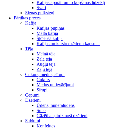
Kafijas aparāti un to kopšanas līdzekļi
Svari
Sienas pulksteņi
Pārtikas preces
Kafija
Kafijas pupiņas
Maltā kafija
Šķīstošā kafija
Kafijas un karsto dzērienu kapsulas
Tēja
Melnā tēja
Zaļā tēja
Augļu tēja
Zāļu tēja
Cukurs, medus, sīrupi
Cukurs
Medus un ievārījumi
Sīrupi
Cepumi
Dzērieni
Ūdens, minerālūdens
Sulas
Gāzēti atspirdzinoši dzērieni
Saldumi
Konfektes