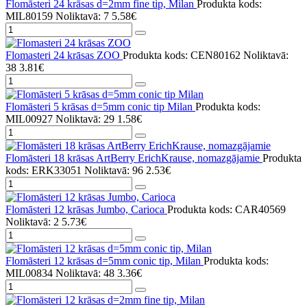
Flomāsteri 24 krāsas d=2mm fine tip, Milan
Produkta kods:
MIL80159
Noliktavā: 7
5.58€
Flomasteri 24 krāsas ZOO
Produkta kods: CEN80162
Noliktavā:
38
3.81€
Flomāsteri 5 krāsas d=5mm conic tip Milan
Produkta kods:
MIL00927
Noliktavā: 29
1.58€
Flomāsteri 18 krāsas ArtBerry ErichKrause, nomazgājamie
Produkta
kods: ERK33051
Noliktavā: 96
2.53€
Flomāsteri 12 krāsas Jumbo, Carioca
Produkta kods: CAR40569
Noliktavā: 2
5.73€
Flomāsteri 12 krāsas d=5mm conic tip, Milan
Produkta kods:
MIL00834
Noliktavā: 48
3.36€