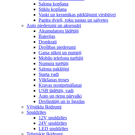
Salona kopšana
Stiklu kopšana
Vaski un keramikas pārklājumi virsbūvei
Papīra dvieļi, roku pastas un salvetes
Auto piederumi un aksesuāri
Akumulatoru lādētāji
Baterijas
Domkrati
Drošības piederumi
Gaisa sūkņi un pumpji
Mobilo telefonu turētāji
Numura turētāji
Salona paklājiņi
Starta vadi
Vilkšanas troses
Kravas nostiprināšanai
USB lādētāji, vadi
Auto un riepu pārvalki
Drošinātāji un to ligzdas
Vējstiklu šķidrumi
Spuldzītes
12V spuldzītes
24V spuldzītes
LED spuldzītes
Tehniskie šķidrumi