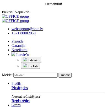
Uzmanību!
Piekrītu
Nepiekrītu
websupport@bbtc.lv
+371 80002050
Piegāde
Garantija
Noteikumi
Latviešu
Latviešu
English
Meklēt
Profils
Pieslēgties
Neesat reģistrējies?
Reģistrēties
Grozs