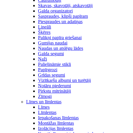
Caurumotāji
Skavas, skavotāji, atskavotāji
Galda organizatori
Saspraudes, klipši papīram
Piespraudes un adatiņas
Lineāli
Šķēres
Palikņi papīra griešanai
Gumijas naudai
Naudas un atslēgu lādes
Galda segumi
Naži
Palielināmie stikli
Papīrgrozi
Grīdas segumi
Vizītkaršu albumi un turētāji
Notāru piederumi
Pirkstu mitrinātāji
Zīmogi
Līmes un līmlentas
Līmes
Līmlentas
Iepakošanas līmlentas
Montāžas līmlentas
Izolācijas līmlentas