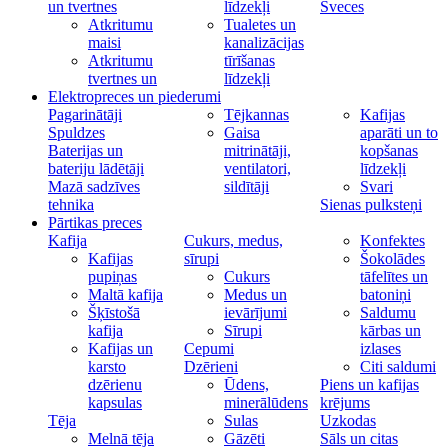
un tvertnes
līdzekļi
Sveces
Atkritumu
Tualetes un
maisi
kanalizācijas
Atkritumu
tīrīšanas
tvertnes un
līdzekļi
Elektropreces un piederumi
Pagarinātāji
Tējkannas
Kafijas
Spuldzes
Gaisa
aparāti un to
Baterijas un
mitrinātāji,
kopšanas
bateriju lādētāji
ventilatori,
līdzekļi
Mazā sadzīves
sildītāji
Svari
tehnika
Sienas pulksteņi
Pārtikas preces
Kafija
Cukurs, medus,
Konfektes
Kafijas
sīrupi
Šokolādes
pupiņas
Cukurs
tāfelītes un
Maltā kafija
Medus un
batoniņi
Šķīstošā
ievārījumi
Saldumu
kafija
Sīrupi
kārbas un
Kafijas un
Cepumi
izlases
karsto
Dzērieni
Citi saldumi
dzērienu
Ūdens,
Piens un kafijas
kapsulas
minerālūdens
krējums
Tēja
Sulas
Uzkodas
Melnā tēja
Gāzēti
Sāls un citas