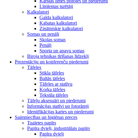
Karstās līmes pistoles un piederumi
Līmlentas turētāji
Kalkulatori
Galda kalkulatori
Kabatas kalkulatori
Zinātniskie kalkulatori
Somas un penāļi
Skolas somas
Penāļi
Sporta un apavu somas
Biroja tehnikas tīrīšanas līdzekļi
Prezentāciju un konferenču piederumi
Tāfeles
Stikla tāfeles
Baltās tāfeles
Tāfeles ar statīvu
Korķa tāfeles
Tekstila tāfeles
Tāfeļu aksesuāri un piederumi
Informācijas statīvi un fotorāmji
Identifikācijas kartes un piederumi
Saimniecības un higiēnas preces
Tualetes papīrs
Papīra dvieļi, industriālais papīrs
Papīra dvieļi