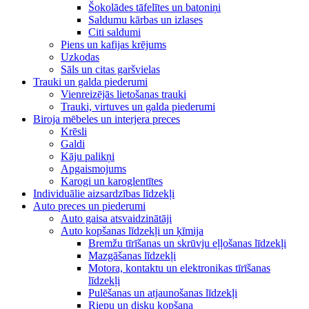
Šokolādes tāfelītes un batoniņi
Saldumu kārbas un izlases
Citi saldumi
Piens un kafijas krējums
Uzkodas
Sāls un citas garšvielas
Trauki un galda piederumi
Vienreizējās lietošanas trauki
Trauki, virtuves un galda piederumi
Biroja mēbeles un interjera preces
Krēsli
Galdi
Kāju palikņi
Apgaismojums
Karogi un karoglentītes
Individuālie aizsardzības līdzekļi
Auto preces un piederumi
Auto gaisa atsvaidzinātāji
Auto kopšanas līdzekļi un ķīmija
Bremžu tīrīšanas un skrūvju eļļošanas līdzekļi
Mazgāšanas līdzekļi
Motora, kontaktu un elektronikas tīrīšanas
līdzekļi
Pulēšanas un atjaunošanas līdzekļi
Riepu un disku kopšana