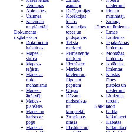
Kases lentas
Zīmuļu
Notāru
Veidlapas
asinātāji
piederumi
Aploksnes
Dzēšgumijas
Pirkstu
Uzlīmes
Korekcijas
mitrinātāji
Kalendāri
lentas
Zīmogi
un plānotāji
Korekcijas
Līmes un līmlentas
Dokumentu
tepes un
Līmes
uzglabāšana
pildspalvas
Līmlentas
Dokumentu
Teksta
Iepakošanas
kabatiņas
marķieri
līmlentas
Mapes -
Permanentie
Montāžas
stūrīši
marķieri
līmlentas
Mapes -
Flomāsteri
Izolācijas
reģistri
Marķieri
līmlentas
Mapes ar
tāfelēm un
Karstās
riņķu
flipchart
līmes
mehānismu
papīram
pistoles un
Mapes -
Otiņas
piederumi
ātršuvēji
Dāvanu
Līmlentas
Mapes -
pildspalvas
turētāji
planšetes
un
Kalkulatori
Mapes un
komplekti
Galda
kārbas ar
Zīmēšanas
kalkulatori
pogu
krāsas
Kabatas
Mapes ar
Plastilīns un
kalkulatori