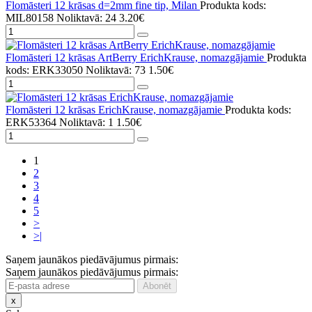
Flomāsteri 12 krāsas d=2mm fine tip, Milan
Produkta kods:
MIL80158
Noliktavā: 24
3.20€
Flomāsteri 12 krāsas ArtBerry ErichKrause, nomazgājamie
Produkta
kods: ERK33050
Noliktavā: 73
1.50€
Flomāsteri 12 krāsas ErichKrause, nomazgājamie
Produkta kods:
ERK53364
Noliktavā: 1
1.50€
1
2
3
4
5
>
>|
Saņem jaunākos piedāvājumus pirmais:
Saņem jaunākos piedāvājumus pirmais:
x