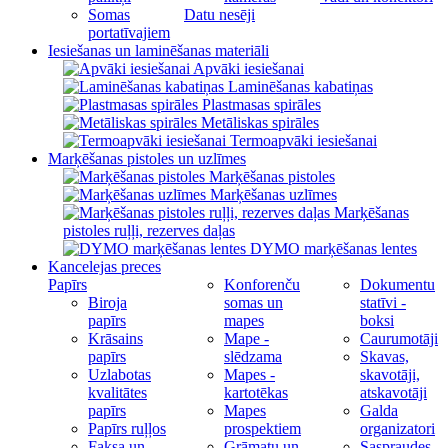
Somas
Datu nesēji
portatīvajiem
Iesiešanas un laminēšanas materiāli
Apvāki iesiešanai
Laminēšanas kabatiņas
Plastmasas spirāles
Metāliskas spirāles
Termoapvāki iesiešanai
Marķēšanas pistoles un uzlīmes
Marķēšanas pistoles
Marķēšanas uzlīmes
Marķēšanas
pistoles ruļļi, rezerves daļas
DYMO marķēšanas lentes
Kancelejas preces
Papīrs
Konforenču
Dokumentu
Biroja
somas un
statīvi -
papīrs
mapes
boksi
Krāsains
Mape -
Caurumotāji
papīrs
slēdzama
Skavas,
Uzlabotas
Mapes -
skavotāji,
kvalitātes
kartotēkas
atskavotāji
papīrs
Mapes
Galda
Papīrs ruļļos
prospektiem
organizatori
Faksa un
Grāmatu un
Saspraudes,