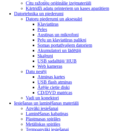
Citu ražotāju oriģinālie izejmateriāli
Kārtridži adatu printeriem un kases aparātiem
Datortehnika un piederumi
Datoru piederumi un aksesuāri
Klaviatūras
Peles
Austiņas un mikrofoni
Peļu un klaviatūras palikņi
Somas portatīvajiem datoriem
Akumulatori un lādētāji
Skaļruņi
USB sadalītāji/ HUB
Web kameras
Datu nesēji
Atmiņas kartes
USB flash atmiņas
Ārējie cietie diski
CD/DVD matricas
Vadi un konektori
Iesiešanas un laminēšanas materiāli
Apvāki iesiešanai
Laminēšanas kabatiņas
Plastmasas spirāles
Metāliskas spirāles
Termoapvāki iesiešanai