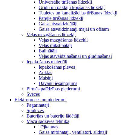
Universālie tīrīšanas līdzekļi
Grīdu un paklāju kopšanas līdzekļi
Tualetes un kanalizācijas tīrīšanas līdzekļi
Pārējie tīrīšanas līdzekļi
Gaisa atsvaidzinātāji
Gaisa atsvaidzinātāji mājai un ofisam
Veļas mazgāšanas līdzekļi
Veļas mazgāšanas līdzekļi
Veļas mīkstinātāji
Balinātāji
Veļas atsvaidzināšanai un gludināšanai
Iepakošanas materiāli
Iepakošanas plēves
Auklas
Maisiņi
Dāvanu iesaiņojums
Pirmās palīdzības piederumi
Sveces
Elektropreces un piederumi
Pagarinātāji
Spuldzes
Baterijas un bateriju lādētāji
Mazā sadzīves tehnika
Tējkannas
Gaisa mitrinātāji, ventilatori, sildītāji