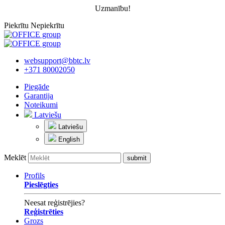
Uzmanību!
Piekrītu
Nepiekrītu
websupport@bbtc.lv
+371 80002050
Piegāde
Garantija
Noteikumi
Latviešu
Latviešu
English
Meklēt
Profils
Pieslēgties
Neesat reģistrējies?
Reģistrēties
Grozs