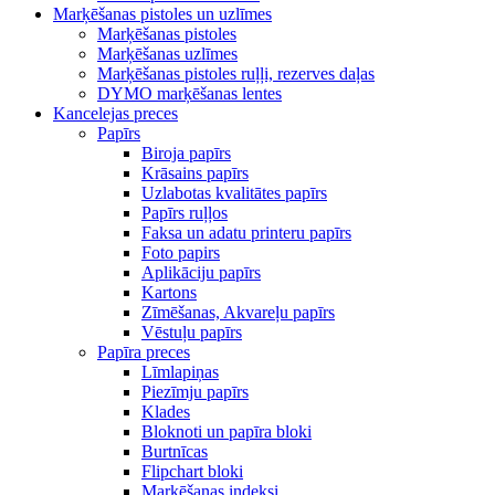
Marķēšanas pistoles un uzlīmes
Marķēšanas pistoles
Marķēšanas uzlīmes
Marķēšanas pistoles ruļļi, rezerves daļas
DYMO marķēšanas lentes
Kancelejas preces
Papīrs
Biroja papīrs
Krāsains papīrs
Uzlabotas kvalitātes papīrs
Papīrs ruļļos
Faksa un adatu printeru papīrs
Foto papirs
Aplikāciju papīrs
Kartons
Zīmēšanas, Akvareļu papīrs
Vēstuļu papīrs
Papīra preces
Līmlapiņas
Piezīmju papīrs
Klades
Bloknoti un papīra bloki
Burtnīcas
Flipchart bloki
Marķēšanas indeksi