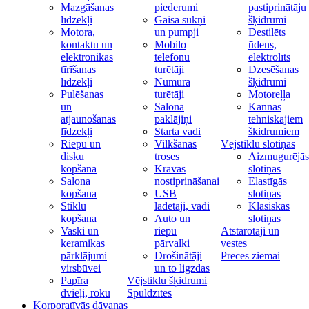
Mazgāšanas
piederumi
pastiprinātāju
līdzekļi
Gaisa sūkņi
šķidrumi
Motora,
un pumpji
Destilēts
kontaktu un
Mobilo
ūdens,
elektronikas
telefonu
elektrolīts
tīrīšanas
turētāji
Dzesēšanas
līdzekļi
Numura
šķidrumi
Pulēšanas
turētāji
Motoreļļa
un
Salona
Kannas
atjaunošanas
paklājiņi
tehniskajiem
līdzekļi
Starta vadi
škidrumiem
Riepu un
Vilkšanas
Vējstiklu slotiņas
disku
troses
Aizmugurējās
kopšana
Kravas
slotiņas
Salona
nostiprināšanai
Elastīgās
kopšana
USB
slotiņas
Stiklu
lādētāji, vadi
Klasiskās
kopšana
Auto un
slotiņas
Vaski un
riepu
Atstarotāji un
keramikas
pārvalki
vestes
pārklājumi
Drošinātāji
Preces ziemai
virsbūvei
un to ligzdas
Papīra
Vējstiklu šķidrumi
dvieļi, roku
Spuldzītes
Korporatīvās dāvanas