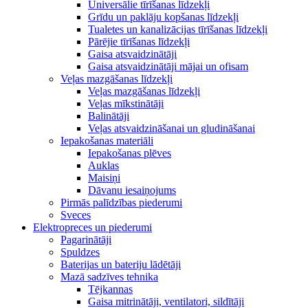
Universālie tīrīšanas līdzekļi
Grīdu un paklāju kopšanas līdzekļi
Tualetes un kanalizācijas tīrīšanas līdzekļi
Pārējie tīrīšanas līdzekļi
Gaisa atsvaidzinātāji
Gaisa atsvaidzinātāji mājai un ofisam
Veļas mazgāšanas līdzekļi
Veļas mazgāšanas līdzekļi
Veļas mīkstinātāji
Balinātāji
Veļas atsvaidzināšanai un gludināšanai
Iepakošanas materiāli
Iepakošanas plēves
Auklas
Maisiņi
Dāvanu iesaiņojums
Pirmās palīdzības piederumi
Sveces
Elektropreces un piederumi
Pagarinātāji
Spuldzes
Baterijas un bateriju lādētāji
Mazā sadzīves tehnika
Tējkannas
Gaisa mitrinātāji, ventilatori, sildītāji