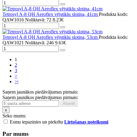
Tetrosyl A-8 QH Aeroflex vējstiklu slotiņa, 41cm
Produkta kods:
QAW1016
Noliktavā: 72
8.23€
Tetrosyl A-8 QH Aeroflex vējstiklu slotiņa, 53cm
Produkta kods:
QAW1021
Noliktavā: 246
9.63€
1
2
3
>
>|
Saņem jaunākos piedāvājumus pirmais:
Saņem jaunākos piedāvājumus pirmais:
x
Seko mums:
Esmu iepazinies un piekrītu
Lietošanas noteikumi
Par mums