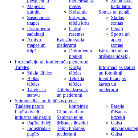
piespiedēju
modelēšanas
Zinātniskie
Mapes ar
masas
kalkulatori
gumiju
Krāsainie
Somas un penāļi
Sasienamas
krītiņi un
Skolas
mapes
tāfeļu krīts
somas
Dokumentu
Cirkuļi,
Penāļi
sadalītāji
rasetnes
Sporta un
Arhīvu
Rakstāmgalda
apavu
mapes un
piederumi
somas
klipši
Dokumentu
Biroja tehnikas
plaukti
tīrīšanas līdzekļi
Prezentāciju un konferenču piederumi
Tāfeles
Korķa
Informācijas statīvi
Stikla tāfeles
tāfeles
un fotorāmji
Baltās
Tekstila
Identifikācijas
tāfeles
tāfeles
kartes un
Tāfeles ar
Tāfeļu aksesuāri
piederumi
statīvu
un piederumi
Saimniecības un higiēnas preces
Tualetes papīrs
konteineri
Pārējie
Papīra dvieļi,
Cimdi darbam
tīrīšanas
industriālais papīrs
Sanitāro telpu
līdzekļi
Papīra dvieļi
tīrīšanas līdzekļi
Gaisa
Industriālais
Telpu tīrīšanas
atsvaidzinātāj
papīrs
piederumi
Gaisa