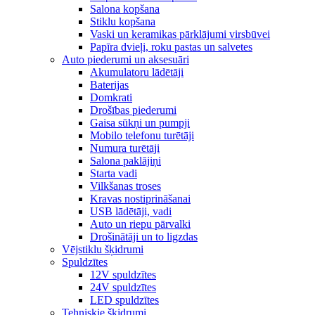
Salona kopšana
Stiklu kopšana
Vaski un keramikas pārklājumi virsbūvei
Papīra dvieļi, roku pastas un salvetes
Auto piederumi un aksesuāri
Akumulatoru lādētāji
Baterijas
Domkrati
Drošības piederumi
Gaisa sūkņi un pumpji
Mobilo telefonu turētāji
Numura turētāji
Salona paklājiņi
Starta vadi
Vilkšanas troses
Kravas nostiprināšanai
USB lādētāji, vadi
Auto un riepu pārvalki
Drošinātāji un to ligzdas
Vējstiklu šķidrumi
Spuldzītes
12V spuldzītes
24V spuldzītes
LED spuldzītes
Tehniskie šķidrumi