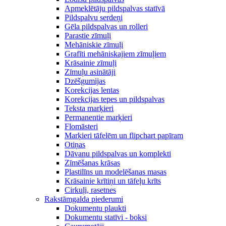
Apmeklētāju pildspalvas statīvā
Pildspalvu serdeņi
Gēla pildspalvas un rolleri
Parastie zīmuļi
Mehāniskie zīmuļi
Grafīti mehāniskajiem zīmuļiem
Krāsainie zīmuļi
Zīmuļu asinātāji
Dzēšgumijas
Korekcijas lentas
Korekcijas tepes un pildspalvas
Teksta marķieri
Permanentie marķieri
Flomāsteri
Marķieri tāfelēm un flipchart papīram
Otiņas
Dāvanu pildspalvas un komplekti
Zīmēšanas krāsas
Plastilīns un modelēšanas masas
Krāsainie krītiņi un tāfeļu krīts
Cirkuļi, rasetnes
Rakstāmgalda piederumi
Dokumentu plaukti
Dokumentu statīvi - boksi