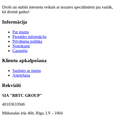
Drošs un stabils interneta veikals ar nozares speciālistiem jau vairāk,
kā desmit gadus!
Informācija
Par mums
Piegādes informācija
Privātuma politika
Noteikumi
Garantija
Klientu apkalpošana
Sazinies ar mums
Atgriešana
Rekvizīti
SIA "BBTC GROUP"
40103633946
Mūkusalas iela 46b, Rīga, LV - 1004