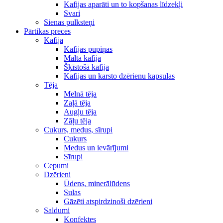
Kafijas aparāti un to kopšanas līdzekļi
Svari
Sienas pulksteņi
Pārtikas preces
Kafija
Kafijas pupiņas
Maltā kafija
Šķīstošā kafija
Kafijas un karsto dzērienu kapsulas
Tēja
Melnā tēja
Zaļā tēja
Augļu tēja
Zāļu tēja
Cukurs, medus, sīrupi
Cukurs
Medus un ievārījumi
Sīrupi
Cepumi
Dzērieni
Ūdens, minerālūdens
Sulas
Gāzēti atspirdzinoši dzērieni
Saldumi
Konfektes