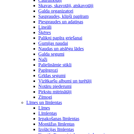
Caurumotāji
Skavas, skavotāji, atskavotāji
Galda organizatori
Saspraudes, klipši papīram
Piespraudes un adatiņas
Lineāli
Šķēres
Palikņi papīra griešanai
Gumijas naudai
Naudas un atslēgu lādes
Galda segumi
Naži
Palielināmie stikli
Papīrgrozi
Grīdas segumi
Vizītkaršu albumi un turētāji
Notāru piederumi
Pirkstu mitrinātāji
Zīmogi
Līmes un līmlentas
Līmes
Līmlentas
Iepakošanas līmlentas
Montāžas līmlentas
Izolācijas līmlentas