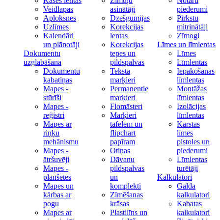
Kases lentas
Zīmuļu
Notāru
Veidlapas
asinātāji
piederumi
Aploksnes
Dzēšgumijas
Pirkstu
Uzlīmes
Korekcijas
mitrinātāji
Kalendāri
lentas
Zīmogi
un plānotāji
Korekcijas
Līmes un līmlentas
Dokumentu
tepes un
Līmes
uzglabāšana
pildspalvas
Līmlentas
Dokumentu
Teksta
Iepakošanas
kabatiņas
marķieri
līmlentas
Mapes -
Permanentie
Montāžas
stūrīši
marķieri
līmlentas
Mapes -
Flomāsteri
Izolācijas
reģistri
Marķieri
līmlentas
Mapes ar
tāfelēm un
Karstās
riņķu
flipchart
līmes
mehānismu
papīram
pistoles un
Mapes -
Otiņas
piederumi
ātršuvēji
Dāvanu
Līmlentas
Mapes -
pildspalvas
turētāji
planšetes
un
Kalkulatori
Mapes un
komplekti
Galda
kārbas ar
Zīmēšanas
kalkulatori
pogu
krāsas
Kabatas
Mapes ar
Plastilīns un
kalkulatori