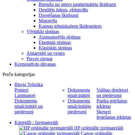
Bremžu un stūres pastiprinātāju šķidrumi
Destilēts ūdens, elektrolīts
Dzesēšanas šķidrumi
Motoreļļa
Kannas tehniskajiem škidrumiem
Vējstiklu slotiņas
Aizmugurējās slotiņas
Elastīgās slotiņas
Klasiskās slotiņas
Atstarotāji un vestes
Preces ziemai
Korporatīvās dāvanas
Preču kategorijas
Biroja Tehnika
Printeri
Dokumentu
Valūtas detektori
Laminatori
smalcinātāji
un piederumi
Dokumentu
Dokumentu
Papīra griešanas
smalcinātāji un
smalcinātāju
iekārtas
piederumi
piederumi
Skeneri
Iesiešanas iekārtas
Kārtridži / Izejmateriāli
HP oriģinālie izejmateriāli
Canon oriģinālie