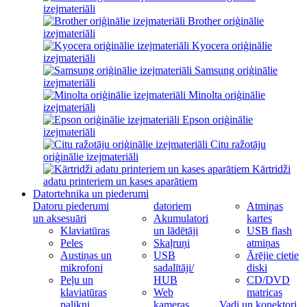
izejmateriāli
Brother oriģinālie
izejmateriāli
Kyocera oriģinālie
izejmateriāli
Samsung oriģinālie
izejmateriāli
Minolta oriģinālie
izejmateriāli
Epson oriģinālie
izejmateriāli
Citu ražotāju
oriģinālie izejmateriāli
Kārtridži
adatu printeriem un kases aparātiem
Datortehnika un piederumi
Datoru piederumi
datoriem
Atmiņas
un aksesuāri
Akumulatori
kartes
Klaviatūras
un lādētāji
USB flash
Peles
Skaļruņi
atmiņas
Austiņas un
USB
Ārējie cietie
mikrofoni
sadalītāji/
diski
Peļu un
HUB
CD/DVD
klaviatūras
Web
matricas
palikņi
kameras
Vadi un konektori