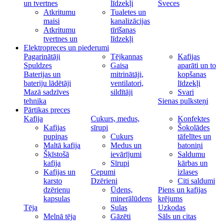
un tvertnes
līdzekļi
Sveces
Atkritumu
Tualetes un
maisi
kanalizācijas
Atkritumu
tīrīšanas
tvertnes un
līdzekļi
Elektropreces un piederumi
Pagarinātāji
Tējkannas
Kafijas
Spuldzes
Gaisa
aparāti un to
Baterijas un
mitrinātāji,
kopšanas
bateriju lādētāji
ventilatori,
līdzekļi
Mazā sadzīves
sildītāji
Svari
tehnika
Sienas pulksteņi
Pārtikas preces
Kafija
Cukurs, medus,
Konfektes
Kafijas
sīrupi
Šokolādes
pupiņas
Cukurs
tāfelītes un
Maltā kafija
Medus un
batoniņi
Šķīstošā
ievārījumi
Saldumu
kafija
Sīrupi
kārbas un
Kafijas un
Cepumi
izlases
karsto
Dzērieni
Citi saldumi
dzērienu
Ūdens,
Piens un kafijas
kapsulas
minerālūdens
krējums
Tēja
Sulas
Uzkodas
Melnā tēja
Gāzēti
Sāls un citas