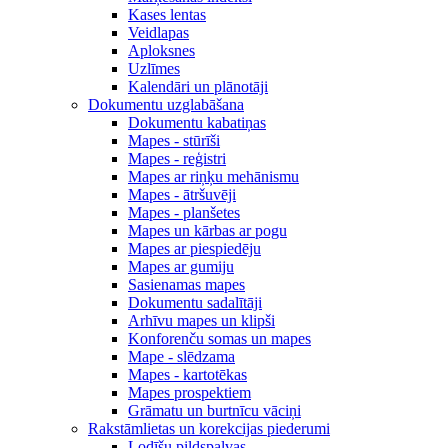
Kases lentas
Veidlapas
Aploksnes
Uzlīmes
Kalendāri un plānotāji
Dokumentu uzglabāšana
Dokumentu kabatiņas
Mapes - stūrīši
Mapes - reģistri
Mapes ar riņķu mehānismu
Mapes - ātršuvēji
Mapes - planšetes
Mapes un kārbas ar pogu
Mapes ar piespiedēju
Mapes ar gumiju
Sasienamas mapes
Dokumentu sadalītāji
Arhīvu mapes un klipši
Konforenču somas un mapes
Mape - slēdzama
Mapes - kartotēkas
Mapes prospektiem
Grāmatu un burtnīcu vāciņi
Rakstāmlietas un korekcijas piederumi
Lodīšu pildspalvas