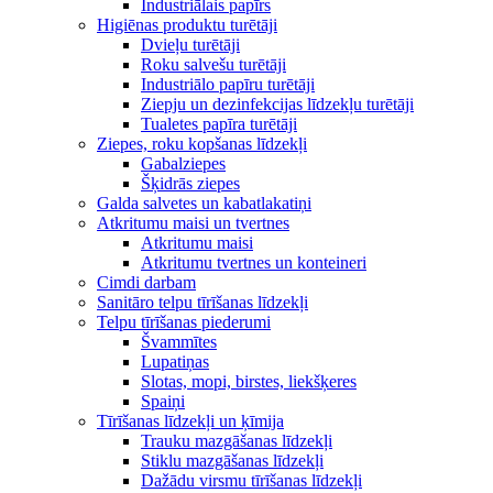
Industriālais papīrs
Higiēnas produktu turētāji
Dvieļu turētāji
Roku salvešu turētāji
Industriālo papīru turētāji
Ziepju un dezinfekcijas līdzekļu turētāji
Tualetes papīra turētāji
Ziepes, roku kopšanas līdzekļi
Gabalziepes
Šķidrās ziepes
Galda salvetes un kabatlakatiņi
Atkritumu maisi un tvertnes
Atkritumu maisi
Atkritumu tvertnes un konteineri
Cimdi darbam
Sanitāro telpu tīrīšanas līdzekļi
Telpu tīrīšanas piederumi
Švammītes
Lupatiņas
Slotas, mopi, birstes, liekšķeres
Spaiņi
Tīrīšanas līdzekļi un ķīmija
Trauku mazgāšanas līdzekļi
Stiklu mazgāšanas līdzekļi
Dažādu virsmu tīrīšanas līdzekļi