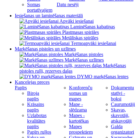
Somas
Datu nesēji
portatīvajiem
Iesiešanas un laminēšanas materiāli
Apvāki iesiešanai
Laminēšanas kabatiņas
Plastmasas spirāles
Metāliskas spirāles
Termoapvāki iesiešanai
Marķēšanas pistoles un uzlīmes
Marķēšanas pistoles
Marķēšanas uzlīmes
Marķēšanas
pistoles ruļļi, rezerves daļas
DYMO marķēšanas lentes
Kancelejas preces
Papīrs
Konforenču
Dokumentu
Biroja
somas un
statīvi -
papīrs
mapes
boksi
Krāsains
Mape -
Caurumotāji
papīrs
slēdzama
Skavas,
Uzlabotas
Mapes -
skavotāji,
kvalitātes
kartotēkas
atskavotāji
papīrs
Mapes
Galda
Papīrs ruļļos
prospektiem
organizatori
Faksa un
Grāmatu un
Saspraudes,