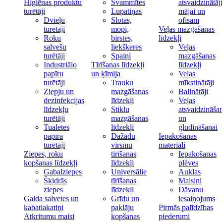
Higiēnas produktu
Švammītes
atsvaidzinātāj
turētāji
Lupatiņas
mājai un
Dvieļu
Slotas,
ofisam
turētāji
mopi,
Veļas mazgāšanas
Roku
birstes,
līdzekļi
salvešu
liekšķeres
Veļas
turētāji
Spaiņi
mazgāšanas
Industriālo
Tīrīšanas līdzekļi
līdzekļi
papīru
un ķīmija
Veļas
turētāji
Trauku
mīkstinātāji
Ziepju un
mazgāšanas
Balinātāji
dezinfekcijas
līdzekļi
Veļas
līdzekļu
Stiklu
atsvaidzināša
turētāji
mazgāšanas
un
Tualetes
līdzekļi
gludināšanai
papīra
Dažādu
Iepakošanas
turētāji
virsmu
materiāli
Ziepes, roku
tīrīšanas
Iepakošanas
kopšanas līdzekļi
līdzekļi
plēves
Gabalziepes
Universālie
Auklas
Šķidrās
tīrīšanas
Maisiņi
ziepes
līdzekļi
Dāvanu
Galda salvetes un
Grīdu un
iesaiņojums
kabatlakatiņi
paklāju
Pirmās palīdzības
Atkritumu maisi
kopšanas
piederumi