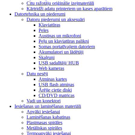
Citu ražotāju oriģinālie izejmateriāli
Kārtridži adatu printeriem un kases aparātiem
Datortehnika un piederumi
Datoru piederumi un aksesuāri
Klaviatūras
Peles
Austiņas un mikrofoni
Peļu un klaviatūras palikņi
Somas portatīvajiem datoriem
Akumulatori un lādētāji
Skaļruņi
USB sadalītāji/ HUB
Web kameras
Datu nesēji
Atmiņas kartes
USB flash atmiņas
Ārējie cietie diski
CD/DVD matricas
Vadi un konektori
Iesiešanas un laminēšanas materiāli
Apvāki iesiešanai
Laminēšanas kabatiņas
Plastmasas spirāles
Metāliskas spirāles
Termoapvāki iesiešanai