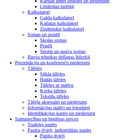
Karstās līmes pistoles un piederumi
Līmlentas turētāji
Kalkulatori
Galda kalkulatori
Kabatas kalkulatori
Zinātniskie kalkulatori
Somas un penāļi
Skolas somas
Penāļi
Sporta un apavu somas
Biroja tehnikas tīrīšanas līdzekļi
Prezentāciju un konferenču piederumi
Tāfeles
Stikla tāfeles
Baltās tāfeles
Tāfeles ar statīvu
Korķa tāfeles
Tekstila tāfeles
Tāfeļu aksesuāri un piederumi
Informācijas statīvi un fotorāmji
Identifikācijas kartes un piederumi
Saimniecības un higiēnas preces
Tualetes papīrs
Papīra dvieļi, industriālais papīrs
Papīra dvieļi