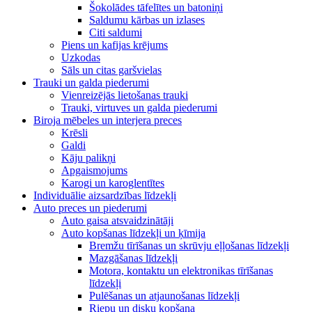
Šokolādes tāfelītes un batoniņi
Saldumu kārbas un izlases
Citi saldumi
Piens un kafijas krējums
Uzkodas
Sāls un citas garšvielas
Trauki un galda piederumi
Vienreizējās lietošanas trauki
Trauki, virtuves un galda piederumi
Biroja mēbeles un interjera preces
Krēsli
Galdi
Kāju palikņi
Apgaismojums
Karogi un karoglentītes
Individuālie aizsardzības līdzekļi
Auto preces un piederumi
Auto gaisa atsvaidzinātāji
Auto kopšanas līdzekļi un ķīmija
Bremžu tīrīšanas un skrūvju eļļošanas līdzekļi
Mazgāšanas līdzekļi
Motora, kontaktu un elektronikas tīrīšanas
līdzekļi
Pulēšanas un atjaunošanas līdzekļi
Riepu un disku kopšana