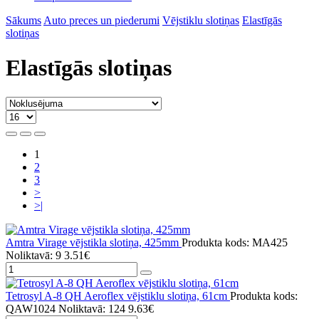
Sākums
Auto preces un piederumi
Vējstiklu slotiņas
Elastīgās
slotiņas
Elastīgās slotiņas
1
2
3
>
>|
Amtra Virage vējstikla slotiņa, 425mm
Produkta kods: MA425
Noliktavā: 9
3.51€
Tetrosyl A-8 QH Aeroflex vējstiklu slotiņa, 61cm
Produkta kods:
QAW1024
Noliktavā: 124
9.63€