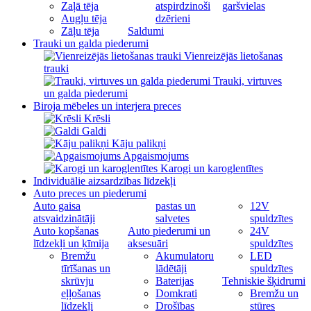
Zaļā tēja
atspirdzinoši
garšvielas
Augļu tēja
dzērieni
Zāļu tēja
Saldumi
Trauki un galda piederumi
Vienreizējās lietošanas
trauki
Trauki, virtuves
un galda piederumi
Biroja mēbeles un interjera preces
Krēsli
Galdi
Kāju palikņi
Apgaismojums
Karogi un karoglentītes
Individuālie aizsardzības līdzekļi
Auto preces un piederumi
Auto gaisa
pastas un
12V
atsvaidzinātāji
salvetes
spuldzītes
Auto kopšanas
Auto piederumi un
24V
līdzekļi un ķīmija
aksesuāri
spuldzītes
Bremžu
Akumulatoru
LED
tīrīšanas un
lādētāji
spuldzītes
skrūvju
Baterijas
Tehniskie šķidrumi
eļļošanas
Domkrati
Bremžu un
līdzekļi
Drošības
stūres