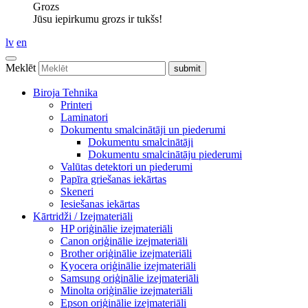
Grozs
Jūsu iepirkumu grozs ir tukšs!
lv
en
Meklēt
Biroja Tehnika
Printeri
Laminatori
Dokumentu smalcinātāji un piederumi
Dokumentu smalcinātāji
Dokumentu smalcinātāju piederumi
Valūtas detektori un piederumi
Papīra griešanas iekārtas
Skeneri
Iesiešanas iekārtas
Kārtridži / Izejmateriāli
HP oriģinālie izejmateriāli
Canon oriģinālie izejmateriāli
Brother oriģinālie izejmateriāli
Kyocera oriģinālie izejmateriāli
Samsung oriģinālie izejmateriāli
Minolta oriģinālie izejmateriāli
Epson oriģinālie izejmateriāli