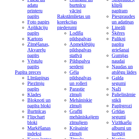
adatu
burtnīcu
klipši
printeru
vāciņi
papīram
papīrs
Rakstāmlietas un
Piespraudes
Foto papirs
korekcijas
un adatiņas
Aplikāciju
piederumi
Lineāli
papīrs
Lodīšu
Šķēres
Kartons
pildspalvas
Palikņi
Zīmēšanas,
Apmeklētāju
papīra
Akvareļu
pildspalvas
griešanai
papīrs
statīvā
Gumijas
Vēstuļu
Pildspalvu
naudai
papīrs
serdeņi
Naudas un
Papīra preces
Gēla
atslēgu lādes
Līmlapiņas
pildspalvas
Galda
Piezīmju
un rolleri
segumi
papīrs
Parastie
Naži
Klades
zīmuļi
Palielināmie
Bloknoti un
Mehāniskie
stikli
papīra bloki
zīmuļi
Papīrgrozi
Burtnīcas
Grafīti
Grīdas
Flipchart
mehāniskajiem
segumi
bloki
zīmuļiem
Vizītkaršu
Marķēšanas
Krāsainie
albumi un
indeksi
zīmuļi
turētāji