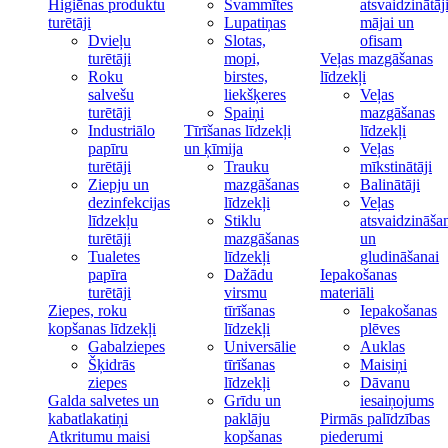
Higiēnas produktu
Švammītes
atsvaidzinātāj
turētāji
Lupatiņas
mājai un
Dvieļu
Slotas,
ofisam
turētāji
mopi,
Veļas mazgāšanas
Roku
birstes,
līdzekļi
salvešu
liekšķeres
Veļas
turētāji
Spaiņi
mazgāšanas
Industriālo
Tīrīšanas līdzekļi
līdzekļi
papīru
un ķīmija
Veļas
turētāji
Trauku
mīkstinātāji
Ziepju un
mazgāšanas
Balinātāji
dezinfekcijas
līdzekļi
Veļas
līdzekļu
Stiklu
atsvaidzināša
turētāji
mazgāšanas
un
Tualetes
līdzekļi
gludināšanai
papīra
Dažādu
Iepakošanas
turētāji
virsmu
materiāli
Ziepes, roku
tīrīšanas
Iepakošanas
kopšanas līdzekļi
līdzekļi
plēves
Gabalziepes
Universālie
Auklas
Šķidrās
tīrīšanas
Maisiņi
ziepes
līdzekļi
Dāvanu
Galda salvetes un
Grīdu un
iesaiņojums
kabatlakatiņi
paklāju
Pirmās palīdzības
Atkritumu maisi
kopšanas
piederumi