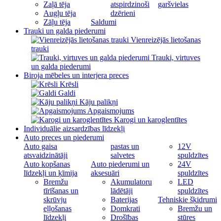
Zaļā tēja
atspirdzinoši
garšvielas
Augļu tēja
dzērieni
Zāļu tēja
Saldumi
Trauki un galda piederumi
Vienreizējās lietošanas
trauki
Trauki, virtuves
un galda piederumi
Biroja mēbeles un interjera preces
Krēsli
Galdi
Kāju palikņi
Apgaismojums
Karogi un karoglentītes
Individuālie aizsardzības līdzekļi
Auto preces un piederumi
Auto gaisa
pastas un
12V
atsvaidzinātāji
salvetes
spuldzītes
Auto kopšanas
Auto piederumi un
24V
līdzekļi un ķīmija
aksesuāri
spuldzītes
Bremžu
Akumulatoru
LED
tīrīšanas un
lādētāji
spuldzītes
skrūvju
Baterijas
Tehniskie šķidrumi
eļļošanas
Domkrati
Bremžu un
līdzekļi
Drošības
stūres