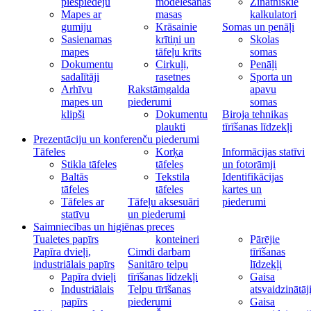
piespiedēju
modelēšanas
Zinātniskie
Mapes ar
masas
kalkulatori
gumiju
Krāsainie
Somas un penāļi
Sasienamas
krītiņi un
Skolas
mapes
tāfeļu krīts
somas
Dokumentu
Cirkuļi,
Penāļi
sadalītāji
rasetnes
Sporta un
Arhīvu
Rakstāmgalda
apavu
mapes un
piederumi
somas
klipši
Dokumentu
Biroja tehnikas
plaukti
tīrīšanas līdzekļi
Prezentāciju un konferenču piederumi
Tāfeles
Korķa
Informācijas statīvi
Stikla tāfeles
tāfeles
un fotorāmji
Baltās
Tekstila
Identifikācijas
tāfeles
tāfeles
kartes un
Tāfeles ar
Tāfeļu aksesuāri
piederumi
statīvu
un piederumi
Saimniecības un higiēnas preces
Tualetes papīrs
konteineri
Pārējie
Papīra dvieļi,
Cimdi darbam
tīrīšanas
industriālais papīrs
Sanitāro telpu
līdzekļi
Papīra dvieļi
tīrīšanas līdzekļi
Gaisa
Industriālais
Telpu tīrīšanas
atsvaidzinātāj
papīrs
piederumi
Gaisa