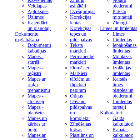
Kases lentas
Zīmuļu
Notāru
Veidlapas
asinātāji
piederumi
Aploksnes
Dzēšgumijas
Pirkstu
Uzlīmes
Korekcijas
mitrinātāji
Kalendāri
lentas
Zīmogi
un plānotāji
Korekcijas
Līmes un līmlentas
Dokumentu
tepes un
Līmes
uzglabāšana
pildspalvas
Līmlentas
Dokumentu
Teksta
Iepakošanas
kabatiņas
marķieri
līmlentas
Mapes -
Permanentie
Montāžas
stūrīši
marķieri
līmlentas
Mapes -
Flomāsteri
Izolācijas
reģistri
Marķieri
līmlentas
Mapes ar
tāfelēm un
Karstās
riņķu
flipchart
līmes
mehānismu
papīram
pistoles un
Mapes -
Otiņas
piederumi
ātršuvēji
Dāvanu
Līmlentas
Mapes -
pildspalvas
turētāji
planšetes
un
Kalkulatori
Mapes un
komplekti
Galda
kārbas ar
Zīmēšanas
kalkulatori
pogu
krāsas
Kabatas
Mapes ar
Plastilīns un
kalkulatori