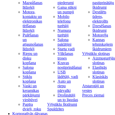
Mazgāšanas
piederumi
pastiprinātāju
līdzekļi
Gaisa sūkņi
šķidrumi
Motora,
un pumpji
Destilēts
kontaktu un
Mobilo
ūdens,
elektronikas
telefonu
elektrolīts
tīrīšanas
turētāji
Dzesēšanas
līdzekļi
Numura
šķidrumi
Pulēšanas
turētāji
Motoreļļa
un
Salona
Kannas
atjaunošanas
paklājiņi
tehniskajiem
līdzekļi
Starta vadi
škidrumiem
Riepu un
Vilkšanas
Vējstiklu slotiņas
disku
troses
Aizmugurējās
kopšana
Kravas
slotiņas
Salona
nostiprināšanai
Elastīgās
kopšana
USB
slotiņas
Stiklu
lādētāji, vadi
Klasiskās
kopšana
Auto un
slotiņas
Vaski un
riepu
Atstarotāji un
keramikas
pārvalki
vestes
pārklājumi
Drošinātāji
Preces ziemai
virsbūvei
un to ligzdas
Papīra
Vējstiklu šķidrumi
dvieļi, roku
Spuldzītes
Korporatīvās dāvanas