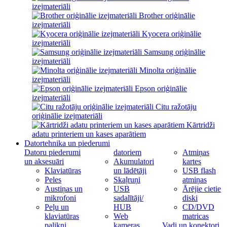
izejmateriāli
Brother oriģinālie
izejmateriāli
Kyocera oriģinālie
izejmateriāli
Samsung oriģinālie
izejmateriāli
Minolta oriģinālie
izejmateriāli
Epson oriģinālie
izejmateriāli
Citu ražotāju
oriģinālie izejmateriāli
Kārtridži
adatu printeriem un kases aparātiem
Datortehnika un piederumi
Datoru piederumi
datoriem
Atmiņas
un aksesuāri
Akumulatori
kartes
Klaviatūras
un lādētāji
USB flash
Peles
Skaļruņi
atmiņas
Austiņas un
USB
Ārējie cietie
mikrofoni
sadalītāji/
diski
Peļu un
HUB
CD/DVD
klaviatūras
Web
matricas
palikņi
kameras
Vadi un konektori