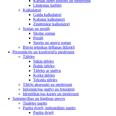
Karstās līmes pistoles un piederumi
Līmlentas turētāji
Kalkulatori
Galda kalkulatori
Kabatas kalkulatori
Zinātniskie kalkulatori
Somas un penāļi
Skolas somas
Penāļi
Sporta un apavu somas
Biroja tehnikas tīrīšanas līdzekļi
Prezentāciju un konferenču piederumi
Tāfeles
Stikla tāfeles
Baltās tāfeles
Tāfeles ar statīvu
Korķa tāfeles
Tekstila tāfeles
Tāfeļu aksesuāri un piederumi
Informācijas statīvi un fotorāmji
Identifikācijas kartes un piederumi
Saimniecības un higiēnas preces
Tualetes papīrs
Papīra dvieļi, industriālais papīrs
Papīra dvieļi