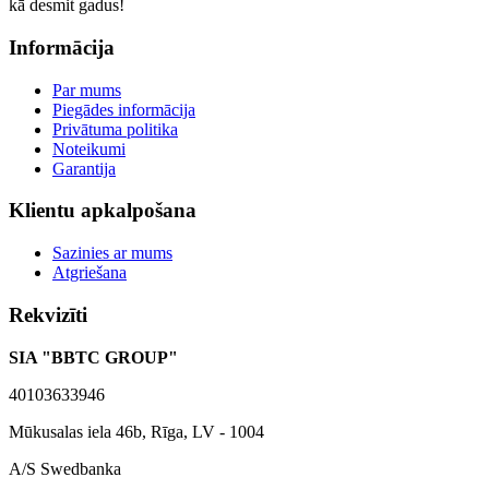
kā desmit gadus!
Informācija
Par mums
Piegādes informācija
Privātuma politika
Noteikumi
Garantija
Klientu apkalpošana
Sazinies ar mums
Atgriešana
Rekvizīti
SIA "BBTC GROUP"
40103633946
Mūkusalas iela 46b, Rīga, LV - 1004
A/S Swedbanka