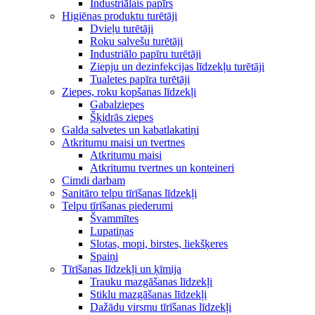
Industriālais papīrs
Higiēnas produktu turētāji
Dvieļu turētāji
Roku salvešu turētāji
Industriālo papīru turētāji
Ziepju un dezinfekcijas līdzekļu turētāji
Tualetes papīra turētāji
Ziepes, roku kopšanas līdzekļi
Gabalziepes
Šķidrās ziepes
Galda salvetes un kabatlakatiņi
Atkritumu maisi un tvertnes
Atkritumu maisi
Atkritumu tvertnes un konteineri
Cimdi darbam
Sanitāro telpu tīrīšanas līdzekļi
Telpu tīrīšanas piederumi
Švammītes
Lupatiņas
Slotas, mopi, birstes, liekšķeres
Spaiņi
Tīrīšanas līdzekļi un ķīmija
Trauku mazgāšanas līdzekļi
Stiklu mazgāšanas līdzekļi
Dažādu virsmu tīrīšanas līdzekļi