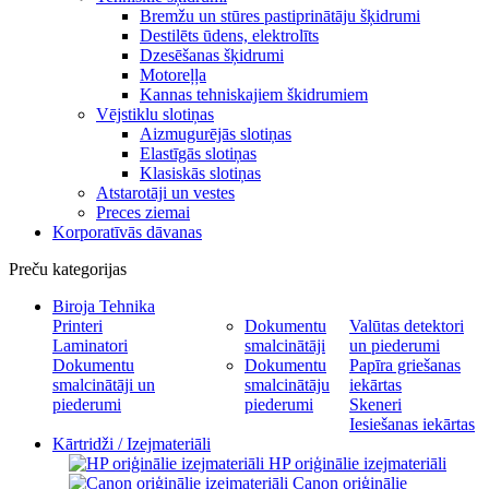
Bremžu un stūres pastiprinātāju šķidrumi
Destilēts ūdens, elektrolīts
Dzesēšanas šķidrumi
Motoreļļa
Kannas tehniskajiem škidrumiem
Vējstiklu slotiņas
Aizmugurējās slotiņas
Elastīgās slotiņas
Klasiskās slotiņas
Atstarotāji un vestes
Preces ziemai
Korporatīvās dāvanas
Preču kategorijas
Biroja Tehnika
Printeri
Dokumentu
Valūtas detektori
Laminatori
smalcinātāji
un piederumi
Dokumentu
Dokumentu
Papīra griešanas
smalcinātāji un
smalcinātāju
iekārtas
piederumi
piederumi
Skeneri
Iesiešanas iekārtas
Kārtridži / Izejmateriāli
HP oriģinālie izejmateriāli
Canon oriģinālie