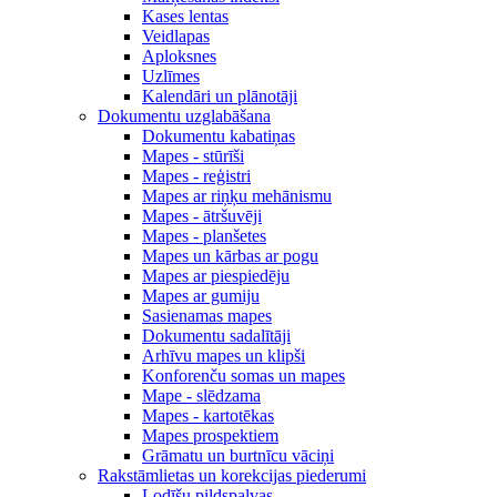
Kases lentas
Veidlapas
Aploksnes
Uzlīmes
Kalendāri un plānotāji
Dokumentu uzglabāšana
Dokumentu kabatiņas
Mapes - stūrīši
Mapes - reģistri
Mapes ar riņķu mehānismu
Mapes - ātršuvēji
Mapes - planšetes
Mapes un kārbas ar pogu
Mapes ar piespiedēju
Mapes ar gumiju
Sasienamas mapes
Dokumentu sadalītāji
Arhīvu mapes un klipši
Konforenču somas un mapes
Mape - slēdzama
Mapes - kartotēkas
Mapes prospektiem
Grāmatu un burtnīcu vāciņi
Rakstāmlietas un korekcijas piederumi
Lodīšu pildspalvas