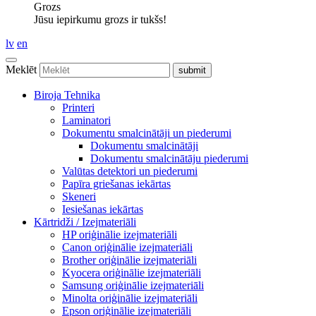
Grozs
Jūsu iepirkumu grozs ir tukšs!
lv
en
Meklēt
Biroja Tehnika
Printeri
Laminatori
Dokumentu smalcinātāji un piederumi
Dokumentu smalcinātāji
Dokumentu smalcinātāju piederumi
Valūtas detektori un piederumi
Papīra griešanas iekārtas
Skeneri
Iesiešanas iekārtas
Kārtridži / Izejmateriāli
HP oriģinālie izejmateriāli
Canon oriģinālie izejmateriāli
Brother oriģinālie izejmateriāli
Kyocera oriģinālie izejmateriāli
Samsung oriģinālie izejmateriāli
Minolta oriģinālie izejmateriāli
Epson oriģinālie izejmateriāli