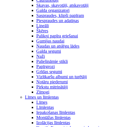
Caurumotāji
Skavas, skavotāji, atskavotāji
Galda organizatori
Saspraudes, klipši papīram
Piespraudes un adatiņas
Lineāli
Šķēres
Palikņi papīra griešanai
Gumijas naudai
Naudas un atslēgu lādes
Galda segumi
Naži
Palielināmie stikli
Papīrgrozi
Grīdas segumi
Vizītkaršu albumi un turētāji
Notāru piederumi
Pirkstu mitrinātāji
Zīmogi
Līmes un līmlentas
Līmes
Līmlentas
Iepakošanas līmlentas
Montāžas līmlentas
Izolācijas līmlentas