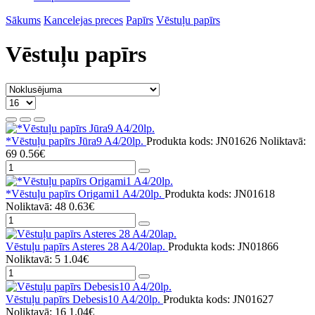
Sākums
Kancelejas preces
Papīrs
Vēstuļu papīrs
Vēstuļu papīrs
*Vēstuļu papīrs Jūra9 A4/20lp.
Produkta kods: JN01626
Noliktavā:
69
0.56€
*Vēstuļu papīrs Origami1 A4/20lp.
Produkta kods: JN01618
Noliktavā: 48
0.63€
Vēstuļu papīrs Asteres 28 A4/20lap.
Produkta kods: JN01866
Noliktavā: 5
1.04€
Vēstuļu papīrs Debesis10 A4/20lp.
Produkta kods: JN01627
Noliktavā: 16
1.04€