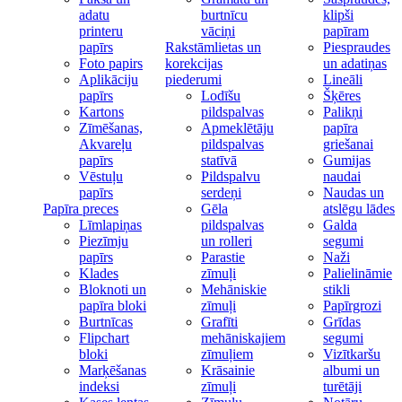
adatu
burtnīcu
klipši
printeru
vāciņi
papīram
papīrs
Rakstāmlietas un
Piespraudes
Foto papirs
korekcijas
un adatiņas
Aplikāciju
piederumi
Lineāli
papīrs
Lodīšu
Šķēres
Kartons
pildspalvas
Palikņi
Zīmēšanas,
Apmeklētāju
papīra
Akvareļu
pildspalvas
griešanai
papīrs
statīvā
Gumijas
Vēstuļu
Pildspalvu
naudai
papīrs
serdeņi
Naudas un
Papīra preces
Gēla
atslēgu lādes
Līmlapiņas
pildspalvas
Galda
Piezīmju
un rolleri
segumi
papīrs
Parastie
Naži
Klades
zīmuļi
Palielināmie
Bloknoti un
Mehāniskie
stikli
papīra bloki
zīmuļi
Papīrgrozi
Burtnīcas
Grafīti
Grīdas
Flipchart
mehāniskajiem
segumi
bloki
zīmuļiem
Vizītkaršu
Marķēšanas
Krāsainie
albumi un
indeksi
zīmuļi
turētāji