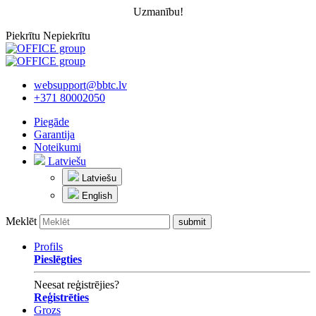
Uzmanību!
Piekrītu
Nepiekrītu
websupport@bbtc.lv
+371 80002050
Piegāde
Garantija
Noteikumi
Latviešu
Latviešu
English
Meklēt
Profils
Pieslēgties
Neesat reģistrējies?
Reģistrēties
Grozs