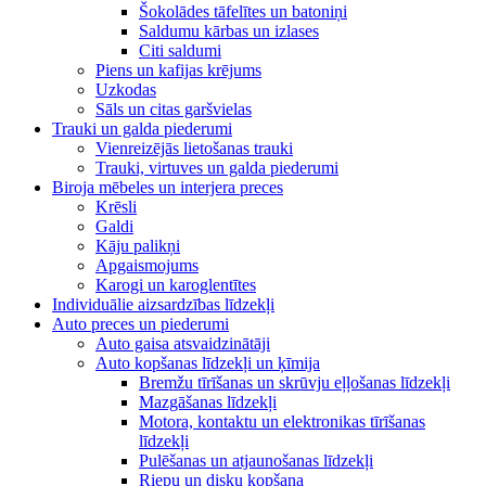
Šokolādes tāfelītes un batoniņi
Saldumu kārbas un izlases
Citi saldumi
Piens un kafijas krējums
Uzkodas
Sāls un citas garšvielas
Trauki un galda piederumi
Vienreizējās lietošanas trauki
Trauki, virtuves un galda piederumi
Biroja mēbeles un interjera preces
Krēsli
Galdi
Kāju palikņi
Apgaismojums
Karogi un karoglentītes
Individuālie aizsardzības līdzekļi
Auto preces un piederumi
Auto gaisa atsvaidzinātāji
Auto kopšanas līdzekļi un ķīmija
Bremžu tīrīšanas un skrūvju eļļošanas līdzekļi
Mazgāšanas līdzekļi
Motora, kontaktu un elektronikas tīrīšanas
līdzekļi
Pulēšanas un atjaunošanas līdzekļi
Riepu un disku kopšana