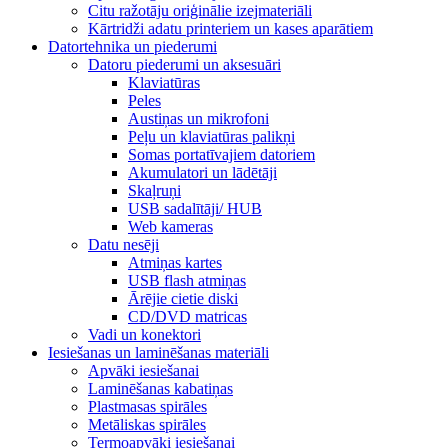
Citu ražotāju oriģinālie izejmateriāli
Kārtridži adatu printeriem un kases aparātiem
Datortehnika un piederumi
Datoru piederumi un aksesuāri
Klaviatūras
Peles
Austiņas un mikrofoni
Peļu un klaviatūras palikņi
Somas portatīvajiem datoriem
Akumulatori un lādētāji
Skaļruņi
USB sadalītāji/ HUB
Web kameras
Datu nesēji
Atmiņas kartes
USB flash atmiņas
Ārējie cietie diski
CD/DVD matricas
Vadi un konektori
Iesiešanas un laminēšanas materiāli
Apvāki iesiešanai
Laminēšanas kabatiņas
Plastmasas spirāles
Metāliskas spirāles
Termoapvāki iesiešanai