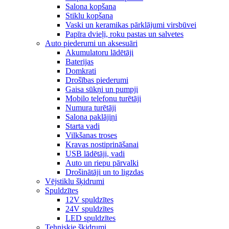
Salona kopšana
Stiklu kopšana
Vaski un keramikas pārklājumi virsbūvei
Papīra dvieļi, roku pastas un salvetes
Auto piederumi un aksesuāri
Akumulatoru lādētāji
Baterijas
Domkrati
Drošības piederumi
Gaisa sūkņi un pumpji
Mobilo telefonu turētāji
Numura turētāji
Salona paklājiņi
Starta vadi
Vilkšanas troses
Kravas nostiprināšanai
USB lādētāji, vadi
Auto un riepu pārvalki
Drošinātāji un to ligzdas
Vējstiklu šķidrumi
Spuldzītes
12V spuldzītes
24V spuldzītes
LED spuldzītes
Tehniskie šķidrumi