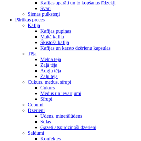
Kafijas aparāti un to kopšanas līdzekļi
Svari
Sienas pulksteņi
Pārtikas preces
Kafija
Kafijas pupiņas
Maltā kafija
Šķīstošā kafija
Kafijas un karsto dzērienu kapsulas
Tēja
Melnā tēja
Zaļā tēja
Augļu tēja
Zāļu tēja
Cukurs, medus, sīrupi
Cukurs
Medus un ievārījumi
Sīrupi
Cepumi
Dzērieni
Ūdens, minerālūdens
Sulas
Gāzēti atspirdzinoši dzērieni
Saldumi
Konfektes