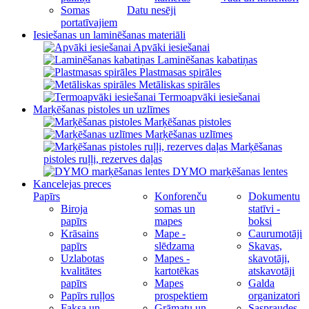
Somas
Datu nesēji
portatīvajiem
Iesiešanas un laminēšanas materiāli
Apvāki iesiešanai
Laminēšanas kabatiņas
Plastmasas spirāles
Metāliskas spirāles
Termoapvāki iesiešanai
Marķēšanas pistoles un uzlīmes
Marķēšanas pistoles
Marķēšanas uzlīmes
Marķēšanas
pistoles ruļļi, rezerves daļas
DYMO marķēšanas lentes
Kancelejas preces
Papīrs
Konforenču
Dokumentu
Biroja
somas un
statīvi -
papīrs
mapes
boksi
Krāsains
Mape -
Caurumotāji
papīrs
slēdzama
Skavas,
Uzlabotas
Mapes -
skavotāji,
kvalitātes
kartotēkas
atskavotāji
papīrs
Mapes
Galda
Papīrs ruļļos
prospektiem
organizatori
Faksa un
Grāmatu un
Saspraudes,