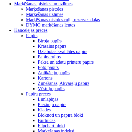
Marķēšanas pistoles un uzlīmes
Marķēšanas pistoles
Marķēšanas uzlīmes
Marķēšanas pistoles ruļļi, rezerves daļas
DYMO marķēšanas lentes
Kancelejas preces
Papīrs
Biroja papīrs
Krāsains papīrs
Uzlabotas kvalitātes papīrs
Papīrs ruļļos
Faksa un adatu printeru papīrs
Foto papirs
Aplikāciju papīrs
Kartons
Zīmēšanas, Akvareļu papīrs
Vēstuļu papīrs
Papīra preces
Līmlapiņas
Piezīmju papīrs
Klades
Bloknoti un papīra bloki
Burtnīcas
Flipchart bloki
Marķēšanas indeksi