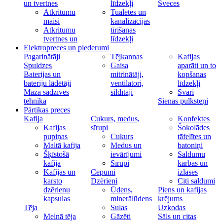
un tvertnes
līdzekļi
Sveces
Atkritumu
Tualetes un
maisi
kanalizācijas
Atkritumu
tīrīšanas
tvertnes un
līdzekļi
Elektropreces un piederumi
Pagarinātāji
Tējkannas
Kafijas
Spuldzes
Gaisa
aparāti un to
Baterijas un
mitrinātāji,
kopšanas
bateriju lādētāji
ventilatori,
līdzekļi
Mazā sadzīves
sildītāji
Svari
tehnika
Sienas pulksteņi
Pārtikas preces
Kafija
Cukurs, medus,
Konfektes
Kafijas
sīrupi
Šokolādes
pupiņas
Cukurs
tāfelītes un
Maltā kafija
Medus un
batoniņi
Šķīstošā
ievārījumi
Saldumu
kafija
Sīrupi
kārbas un
Kafijas un
Cepumi
izlases
karsto
Dzērieni
Citi saldumi
dzērienu
Ūdens,
Piens un kafijas
kapsulas
minerālūdens
krējums
Tēja
Sulas
Uzkodas
Melnā tēja
Gāzēti
Sāls un citas