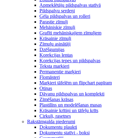
Apmeklētāju pildspalvas statīvā
Pildspalvu serdeņi
Gēla pildspalvas un rolleri
Parastie zīmuļi
Mehāniskie zīmuļi
Grafīti mehāniskajiem zīmuļiem
Krāsainie zīmuļi
Zīmuļu asinātāji
Dzēšgumijas
Korekcijas lentas
Korekcijas tepes un pildspalvas
Teksta marķieri
Permanentie marķieri
Flomāsteri
Marķieri tāfelēm un flipchart papīram
Otiņas
Dāvanu pildspalvas un komplekti
Zīmēšanas krāsas
Plastilīns un modelēšanas masas
Krāsainie krītiņi un tāfeļu krīts
Cirkuļi, rasetnes
Rakstāmgalda piederumi
Dokumentu plaukti
Dokumentu statīvi - boksi