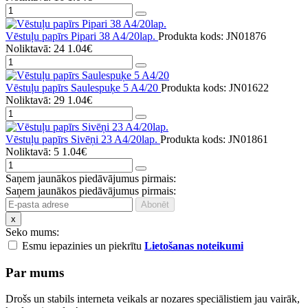
Vēstuļu papīrs Pipari 38 A4/20lap.
Produkta kods: JN01876
Noliktavā: 24
1.04€
Vēstuļu papīrs Saulespuķe 5 A4/20
Produkta kods: JN01622
Noliktavā: 29
1.04€
Vēstuļu papīrs Sivēņi 23 A4/20lap.
Produkta kods: JN01861
Noliktavā: 5
1.04€
Saņem jaunākos piedāvājumus pirmais:
Saņem jaunākos piedāvājumus pirmais:
x
Seko mums:
Esmu iepazinies un piekrītu
Lietošanas noteikumi
Par mums
Drošs un stabils interneta veikals ar nozares speciālistiem jau vairāk,