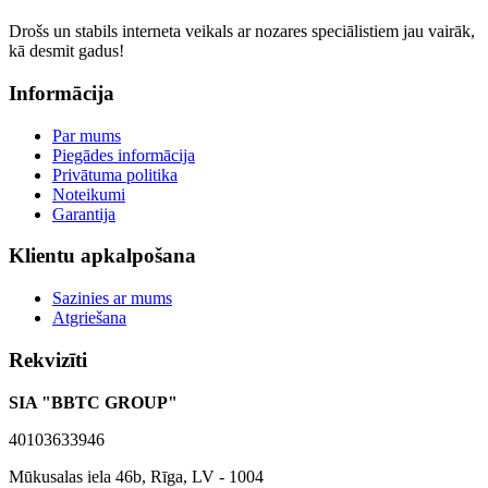
Drošs un stabils interneta veikals ar nozares speciālistiem jau vairāk,
kā desmit gadus!
Informācija
Par mums
Piegādes informācija
Privātuma politika
Noteikumi
Garantija
Klientu apkalpošana
Sazinies ar mums
Atgriešana
Rekvizīti
SIA "BBTC GROUP"
40103633946
Mūkusalas iela 46b, Rīga, LV - 1004