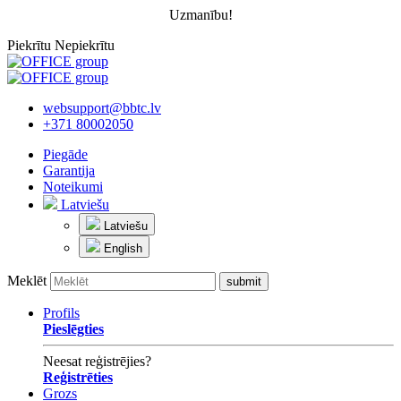
Uzmanību!
Piekrītu
Nepiekrītu
websupport@bbtc.lv
+371 80002050
Piegāde
Garantija
Noteikumi
Latviešu
Latviešu
English
Meklēt
Profils
Pieslēgties
Neesat reģistrējies?
Reģistrēties
Grozs