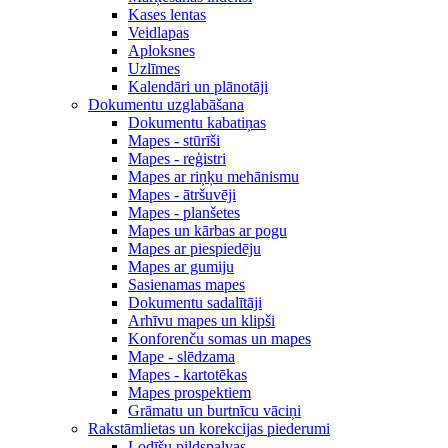
Kases lentas
Veidlapas
Aploksnes
Uzlīmes
Kalendāri un plānotāji
Dokumentu uzglabāšana
Dokumentu kabatiņas
Mapes - stūrīši
Mapes - reģistri
Mapes ar riņķu mehānismu
Mapes - ātršuvēji
Mapes - planšetes
Mapes un kārbas ar pogu
Mapes ar piespiedēju
Mapes ar gumiju
Sasienamas mapes
Dokumentu sadalītāji
Arhīvu mapes un klipši
Konforenču somas un mapes
Mape - slēdzama
Mapes - kartotēkas
Mapes prospektiem
Grāmatu un burtnīcu vāciņi
Rakstāmlietas un korekcijas piederumi
Lodīšu pildspalvas