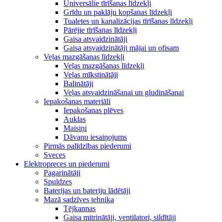
Universālie tīrīšanas līdzekļi
Grīdu un paklāju kopšanas līdzekļi
Tualetes un kanalizācijas tīrīšanas līdzekļi
Pārējie tīrīšanas līdzekļi
Gaisa atsvaidzinātāji
Gaisa atsvaidzinātāji mājai un ofisam
Veļas mazgāšanas līdzekļi
Veļas mazgāšanas līdzekļi
Veļas mīkstinātāji
Balinātāji
Veļas atsvaidzināšanai un gludināšanai
Iepakošanas materiāli
Iepakošanas plēves
Auklas
Maisiņi
Dāvanu iesaiņojums
Pirmās palīdzības piederumi
Sveces
Elektropreces un piederumi
Pagarinātāji
Spuldzes
Baterijas un bateriju lādētāji
Mazā sadzīves tehnika
Tējkannas
Gaisa mitrinātāji, ventilatori, sildītāji