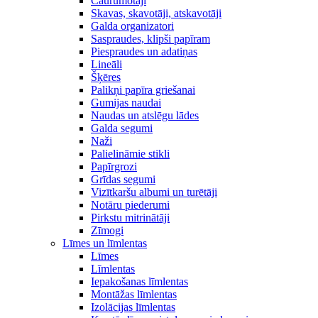
Caurumotāji
Skavas, skavotāji, atskavotāji
Galda organizatori
Saspraudes, klipši papīram
Piespraudes un adatiņas
Lineāli
Šķēres
Palikņi papīra griešanai
Gumijas naudai
Naudas un atslēgu lādes
Galda segumi
Naži
Palielināmie stikli
Papīrgrozi
Grīdas segumi
Vizītkaršu albumi un turētāji
Notāru piederumi
Pirkstu mitrinātāji
Zīmogi
Līmes un līmlentas
Līmes
Līmlentas
Iepakošanas līmlentas
Montāžas līmlentas
Izolācijas līmlentas