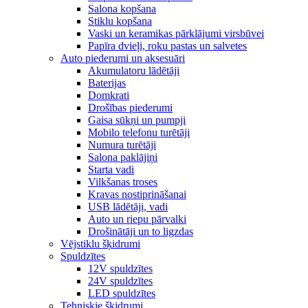
Salona kopšana
Stiklu kopšana
Vaski un keramikas pārklājumi virsbūvei
Papīra dvieļi, roku pastas un salvetes
Auto piederumi un aksesuāri
Akumulatoru lādētāji
Baterijas
Domkrati
Drošības piederumi
Gaisa sūkņi un pumpji
Mobilo telefonu turētāji
Numura turētāji
Salona paklājiņi
Starta vadi
Vilkšanas troses
Kravas nostiprināšanai
USB lādētāji, vadi
Auto un riepu pārvalki
Drošinātāji un to ligzdas
Vējstiklu šķidrumi
Spuldzītes
12V spuldzītes
24V spuldzītes
LED spuldzītes
Tehniskie šķidrumi