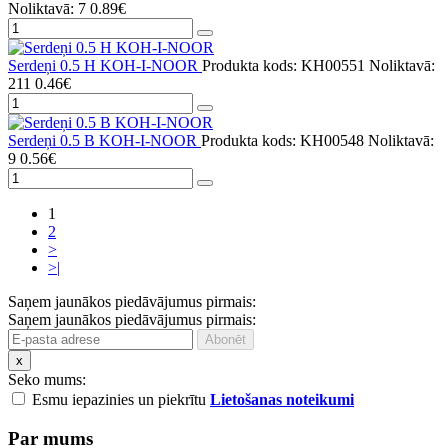
Noliktavā: 7
0.89€
Serdeņi 0.5 H KOH-I-NOOR
Produkta kods: KH00551
Noliktavā:
211
0.46€
Serdeņi 0.5 B KOH-I-NOOR
Produkta kods: KH00548
Noliktavā:
9
0.56€
1
2
>
>|
Saņem jaunākos piedāvājumus pirmais:
Saņem jaunākos piedāvājumus pirmais:
x
Seko mums:
Esmu iepazinies un piekrītu
Lietošanas noteikumi
Par mums