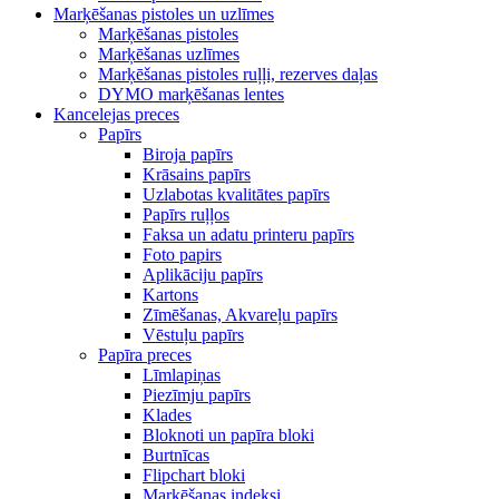
Marķēšanas pistoles un uzlīmes
Marķēšanas pistoles
Marķēšanas uzlīmes
Marķēšanas pistoles ruļļi, rezerves daļas
DYMO marķēšanas lentes
Kancelejas preces
Papīrs
Biroja papīrs
Krāsains papīrs
Uzlabotas kvalitātes papīrs
Papīrs ruļļos
Faksa un adatu printeru papīrs
Foto papirs
Aplikāciju papīrs
Kartons
Zīmēšanas, Akvareļu papīrs
Vēstuļu papīrs
Papīra preces
Līmlapiņas
Piezīmju papīrs
Klades
Bloknoti un papīra bloki
Burtnīcas
Flipchart bloki
Marķēšanas indeksi