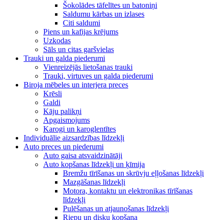
Šokolādes tāfelītes un batoniņi
Saldumu kārbas un izlases
Citi saldumi
Piens un kafijas krējums
Uzkodas
Sāls un citas garšvielas
Trauki un galda piederumi
Vienreizējās lietošanas trauki
Trauki, virtuves un galda piederumi
Biroja mēbeles un interjera preces
Krēsli
Galdi
Kāju palikņi
Apgaismojums
Karogi un karoglentītes
Individuālie aizsardzības līdzekļi
Auto preces un piederumi
Auto gaisa atsvaidzinātāji
Auto kopšanas līdzekļi un ķīmija
Bremžu tīrīšanas un skrūvju eļļošanas līdzekļi
Mazgāšanas līdzekļi
Motora, kontaktu un elektronikas tīrīšanas
līdzekļi
Pulēšanas un atjaunošanas līdzekļi
Riepu un disku kopšana