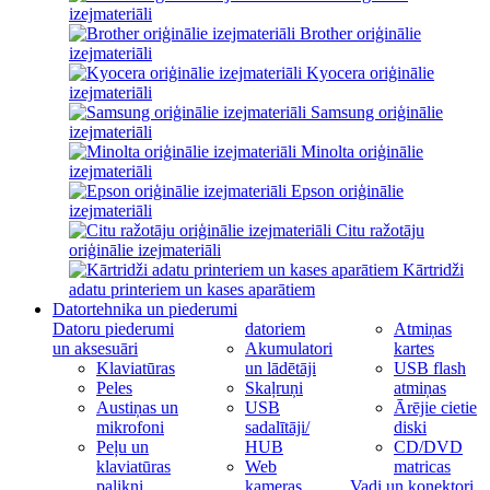
izejmateriāli
Brother oriģinālie
izejmateriāli
Kyocera oriģinālie
izejmateriāli
Samsung oriģinālie
izejmateriāli
Minolta oriģinālie
izejmateriāli
Epson oriģinālie
izejmateriāli
Citu ražotāju
oriģinālie izejmateriāli
Kārtridži
adatu printeriem un kases aparātiem
Datortehnika un piederumi
Datoru piederumi
datoriem
Atmiņas
un aksesuāri
Akumulatori
kartes
Klaviatūras
un lādētāji
USB flash
Peles
Skaļruņi
atmiņas
Austiņas un
USB
Ārējie cietie
mikrofoni
sadalītāji/
diski
Peļu un
HUB
CD/DVD
klaviatūras
Web
matricas
palikņi
kameras
Vadi un konektori