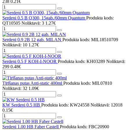
238
0.21€
Serdeņi 0.5 B Q300, 15gab./60mm Quantum
Produkta kods:
QT10505
Noliktavā: 3
1.27€
Serdeņi 0.9 2B 12 gab. MILAN
Produkta kods: MIL18510709
Noliktavā: 10
1.27€
Serdeņi 0.5 F KOH-I-NOOR
Produkta kods: KH03289
Noliktavā:
299
0.48€
Tīrīšanas putas Anti-static 400ml
Produkta kods: MIL07810
Noliktavā: 32
1.09€
KW Serdeņi 0.5 HB
Produkta kods: KW24558
Noliktavā: 12018
0.15€
Serdeņi 1.00 HB Faber Castell
Produkta kods: FBC20900