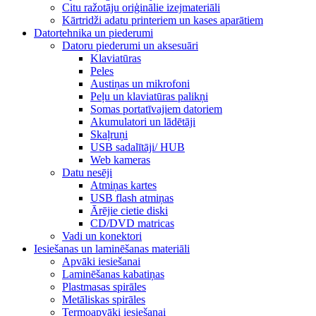
Citu ražotāju oriģinālie izejmateriāli
Kārtridži adatu printeriem un kases aparātiem
Datortehnika un piederumi
Datoru piederumi un aksesuāri
Klaviatūras
Peles
Austiņas un mikrofoni
Peļu un klaviatūras palikņi
Somas portatīvajiem datoriem
Akumulatori un lādētāji
Skaļruņi
USB sadalītāji/ HUB
Web kameras
Datu nesēji
Atmiņas kartes
USB flash atmiņas
Ārējie cietie diski
CD/DVD matricas
Vadi un konektori
Iesiešanas un laminēšanas materiāli
Apvāki iesiešanai
Laminēšanas kabatiņas
Plastmasas spirāles
Metāliskas spirāles
Termoapvāki iesiešanai