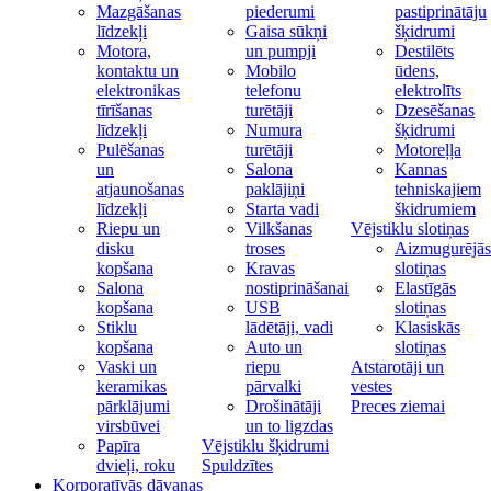
Mazgāšanas
piederumi
pastiprinātāju
līdzekļi
Gaisa sūkņi
šķidrumi
Motora,
un pumpji
Destilēts
kontaktu un
Mobilo
ūdens,
elektronikas
telefonu
elektrolīts
tīrīšanas
turētāji
Dzesēšanas
līdzekļi
Numura
šķidrumi
Pulēšanas
turētāji
Motoreļļa
un
Salona
Kannas
atjaunošanas
paklājiņi
tehniskajiem
līdzekļi
Starta vadi
škidrumiem
Riepu un
Vilkšanas
Vējstiklu slotiņas
disku
troses
Aizmugurējās
kopšana
Kravas
slotiņas
Salona
nostiprināšanai
Elastīgās
kopšana
USB
slotiņas
Stiklu
lādētāji, vadi
Klasiskās
kopšana
Auto un
slotiņas
Vaski un
riepu
Atstarotāji un
keramikas
pārvalki
vestes
pārklājumi
Drošinātāji
Preces ziemai
virsbūvei
un to ligzdas
Papīra
Vējstiklu šķidrumi
dvieļi, roku
Spuldzītes
Korporatīvās dāvanas