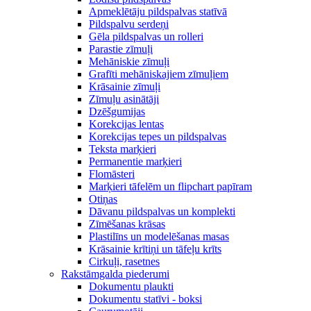
Apmeklētāju pildspalvas statīvā
Pildspalvu serdeņi
Gēla pildspalvas un rolleri
Parastie zīmuļi
Mehāniskie zīmuļi
Grafīti mehāniskajiem zīmuļiem
Krāsainie zīmuļi
Zīmuļu asinātāji
Dzēšgumijas
Korekcijas lentas
Korekcijas tepes un pildspalvas
Teksta marķieri
Permanentie marķieri
Flomāsteri
Marķieri tāfelēm un flipchart papīram
Otiņas
Dāvanu pildspalvas un komplekti
Zīmēšanas krāsas
Plastilīns un modelēšanas masas
Krāsainie krītiņi un tāfeļu krīts
Cirkuļi, rasetnes
Rakstāmgalda piederumi
Dokumentu plaukti
Dokumentu statīvi - boksi