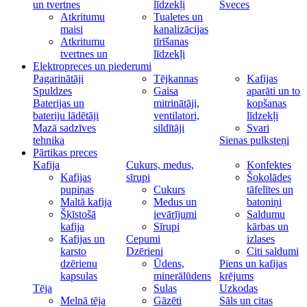
un tvertnes
līdzekļi
Sveces
Atkritumu
Tualetes un
maisi
kanalizācijas
Atkritumu
tīrīšanas
tvertnes un
līdzekļi
Elektropreces un piederumi
Pagarinātāji
Tējkannas
Kafijas
Spuldzes
Gaisa
aparāti un to
Baterijas un
mitrinātāji,
kopšanas
bateriju lādētāji
ventilatori,
līdzekļi
Mazā sadzīves
sildītāji
Svari
tehnika
Sienas pulksteņi
Pārtikas preces
Kafija
Cukurs, medus,
Konfektes
Kafijas
sīrupi
Šokolādes
pupiņas
Cukurs
tāfelītes un
Maltā kafija
Medus un
batoniņi
Šķīstošā
ievārījumi
Saldumu
kafija
Sīrupi
kārbas un
Kafijas un
Cepumi
izlases
karsto
Dzērieni
Citi saldumi
dzērienu
Ūdens,
Piens un kafijas
kapsulas
minerālūdens
krējums
Tēja
Sulas
Uzkodas
Melnā tēja
Gāzēti
Sāls un citas