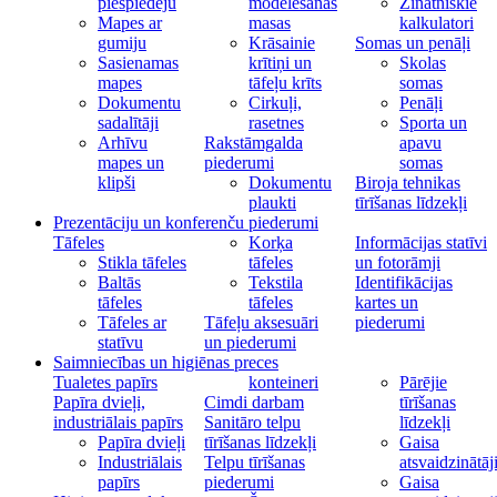
piespiedēju
modelēšanas
Zinātniskie
Mapes ar
masas
kalkulatori
gumiju
Krāsainie
Somas un penāļi
Sasienamas
krītiņi un
Skolas
mapes
tāfeļu krīts
somas
Dokumentu
Cirkuļi,
Penāļi
sadalītāji
rasetnes
Sporta un
Arhīvu
Rakstāmgalda
apavu
mapes un
piederumi
somas
klipši
Dokumentu
Biroja tehnikas
plaukti
tīrīšanas līdzekļi
Prezentāciju un konferenču piederumi
Tāfeles
Korķa
Informācijas statīvi
Stikla tāfeles
tāfeles
un fotorāmji
Baltās
Tekstila
Identifikācijas
tāfeles
tāfeles
kartes un
Tāfeles ar
Tāfeļu aksesuāri
piederumi
statīvu
un piederumi
Saimniecības un higiēnas preces
Tualetes papīrs
konteineri
Pārējie
Papīra dvieļi,
Cimdi darbam
tīrīšanas
industriālais papīrs
Sanitāro telpu
līdzekļi
Papīra dvieļi
tīrīšanas līdzekļi
Gaisa
Industriālais
Telpu tīrīšanas
atsvaidzinātāj
papīrs
piederumi
Gaisa