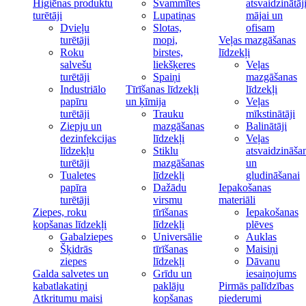
Higiēnas produktu
Švammītes
atsvaidzinātāj
turētāji
Lupatiņas
mājai un
Dvieļu
Slotas,
ofisam
turētāji
mopi,
Veļas mazgāšanas
Roku
birstes,
līdzekļi
salvešu
liekšķeres
Veļas
turētāji
Spaiņi
mazgāšanas
Industriālo
Tīrīšanas līdzekļi
līdzekļi
papīru
un ķīmija
Veļas
turētāji
Trauku
mīkstinātāji
Ziepju un
mazgāšanas
Balinātāji
dezinfekcijas
līdzekļi
Veļas
līdzekļu
Stiklu
atsvaidzināša
turētāji
mazgāšanas
un
Tualetes
līdzekļi
gludināšanai
papīra
Dažādu
Iepakošanas
turētāji
virsmu
materiāli
Ziepes, roku
tīrīšanas
Iepakošanas
kopšanas līdzekļi
līdzekļi
plēves
Gabalziepes
Universālie
Auklas
Šķidrās
tīrīšanas
Maisiņi
ziepes
līdzekļi
Dāvanu
Galda salvetes un
Grīdu un
iesaiņojums
kabatlakatiņi
paklāju
Pirmās palīdzības
Atkritumu maisi
kopšanas
piederumi