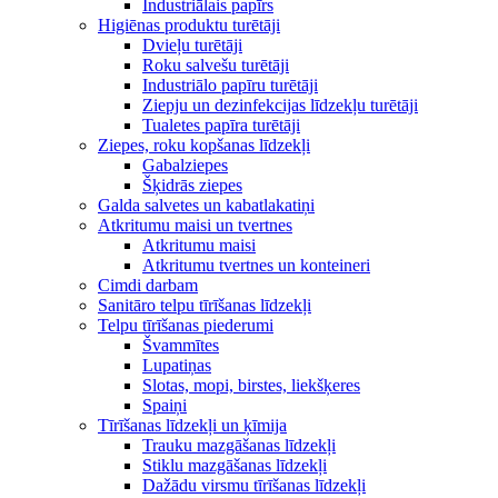
Industriālais papīrs
Higiēnas produktu turētāji
Dvieļu turētāji
Roku salvešu turētāji
Industriālo papīru turētāji
Ziepju un dezinfekcijas līdzekļu turētāji
Tualetes papīra turētāji
Ziepes, roku kopšanas līdzekļi
Gabalziepes
Šķidrās ziepes
Galda salvetes un kabatlakatiņi
Atkritumu maisi un tvertnes
Atkritumu maisi
Atkritumu tvertnes un konteineri
Cimdi darbam
Sanitāro telpu tīrīšanas līdzekļi
Telpu tīrīšanas piederumi
Švammītes
Lupatiņas
Slotas, mopi, birstes, liekšķeres
Spaiņi
Tīrīšanas līdzekļi un ķīmija
Trauku mazgāšanas līdzekļi
Stiklu mazgāšanas līdzekļi
Dažādu virsmu tīrīšanas līdzekļi