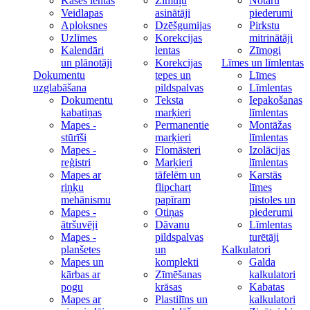
Kases lentas
Zīmuļu
Notāru
Veidlapas
asinātāji
piederumi
Aploksnes
Dzēšgumijas
Pirkstu
Uzlīmes
Korekcijas
mitrinātāji
Kalendāri
lentas
Zīmogi
un plānotāji
Korekcijas
Līmes un līmlentas
Dokumentu
tepes un
Līmes
uzglabāšana
pildspalvas
Līmlentas
Dokumentu
Teksta
Iepakošanas
kabatiņas
marķieri
līmlentas
Mapes -
Permanentie
Montāžas
stūrīši
marķieri
līmlentas
Mapes -
Flomāsteri
Izolācijas
reģistri
Marķieri
līmlentas
Mapes ar
tāfelēm un
Karstās
riņķu
flipchart
līmes
mehānismu
papīram
pistoles un
Mapes -
Otiņas
piederumi
ātršuvēji
Dāvanu
Līmlentas
Mapes -
pildspalvas
turētāji
planšetes
un
Kalkulatori
Mapes un
komplekti
Galda
kārbas ar
Zīmēšanas
kalkulatori
pogu
krāsas
Kabatas
Mapes ar
Plastilīns un
kalkulatori