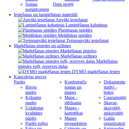
Somas
Datu nesēji
portatīvajiem
Iesiešanas un laminēšanas materiāli
Apvāki iesiešanai
Laminēšanas kabatiņas
Plastmasas spirāles
Metāliskas spirāles
Termoapvāki iesiešanai
Marķēšanas pistoles un uzlīmes
Marķēšanas pistoles
Marķēšanas uzlīmes
Marķēšanas
pistoles ruļļi, rezerves daļas
DYMO marķēšanas lentes
Kancelejas preces
Papīrs
Konforenču
Dokumentu
Biroja
somas un
statīvi -
papīrs
mapes
boksi
Krāsains
Mape -
Caurumotāji
papīrs
slēdzama
Skavas,
Uzlabotas
Mapes -
skavotāji,
kvalitātes
kartotēkas
atskavotāji
papīrs
Mapes
Galda
Papīrs ruļļos
prospektiem
organizatori
Faksa un
Grāmatu un
Saspraudes,