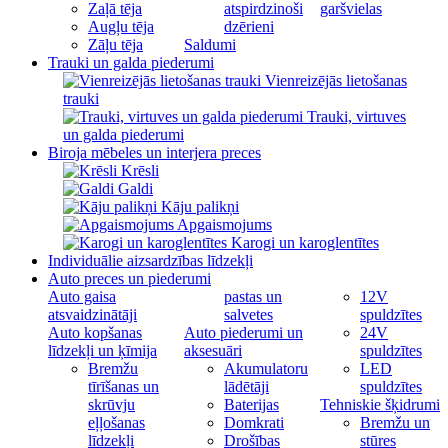
Zaļā tēja
atspirdzinoši
garšvielas
Augļu tēja
dzērieni
Zāļu tēja
Saldumi
Trauki un galda piederumi
Vienreizējās lietošanas
trauki
Trauki, virtuves
un galda piederumi
Biroja mēbeles un interjera preces
Krēsli
Galdi
Kāju palikņi
Apgaismojums
Karogi un karoglentītes
Individuālie aizsardzības līdzekļi
Auto preces un piederumi
Auto gaisa
pastas un
12V
atsvaidzinātāji
salvetes
spuldzītes
Auto kopšanas
Auto piederumi un
24V
līdzekļi un ķīmija
aksesuāri
spuldzītes
Bremžu
Akumulatoru
LED
tīrīšanas un
lādētāji
spuldzītes
skrūvju
Baterijas
Tehniskie šķidrumi
eļļošanas
Domkrati
Bremžu un
līdzekļi
Drošības
stūres