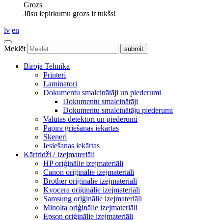
Grozs
Jūsu iepirkumu grozs ir tukšs!
lv
en
Meklēt
Biroja Tehnika
Printeri
Laminatori
Dokumentu smalcinātāji un piederumi
Dokumentu smalcinātāji
Dokumentu smalcinātāju piederumi
Valūtas detektori un piederumi
Papīra griešanas iekārtas
Skeneri
Iesiešanas iekārtas
Kārtridži / Izejmateriāli
HP oriģinālie izejmateriāli
Canon oriģinālie izejmateriāli
Brother oriģinālie izejmateriāli
Kyocera oriģinālie izejmateriāli
Samsung oriģinālie izejmateriāli
Minolta oriģinālie izejmateriāli
Epson oriģinālie izejmateriāli