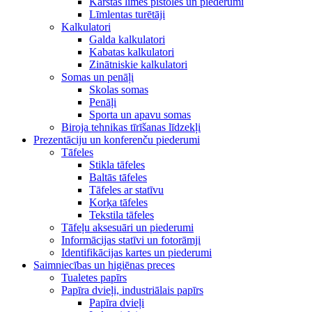
Karstās līmes pistoles un piederumi
Līmlentas turētāji
Kalkulatori
Galda kalkulatori
Kabatas kalkulatori
Zinātniskie kalkulatori
Somas un penāļi
Skolas somas
Penāļi
Sporta un apavu somas
Biroja tehnikas tīrīšanas līdzekļi
Prezentāciju un konferenču piederumi
Tāfeles
Stikla tāfeles
Baltās tāfeles
Tāfeles ar statīvu
Korķa tāfeles
Tekstila tāfeles
Tāfeļu aksesuāri un piederumi
Informācijas statīvi un fotorāmji
Identifikācijas kartes un piederumi
Saimniecības un higiēnas preces
Tualetes papīrs
Papīra dvieļi, industriālais papīrs
Papīra dvieļi