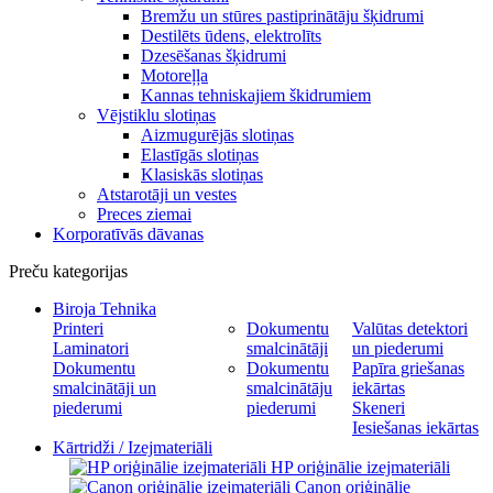
Bremžu un stūres pastiprinātāju šķidrumi
Destilēts ūdens, elektrolīts
Dzesēšanas šķidrumi
Motoreļļa
Kannas tehniskajiem škidrumiem
Vējstiklu slotiņas
Aizmugurējās slotiņas
Elastīgās slotiņas
Klasiskās slotiņas
Atstarotāji un vestes
Preces ziemai
Korporatīvās dāvanas
Preču kategorijas
Biroja Tehnika
Printeri
Dokumentu
Valūtas detektori
Laminatori
smalcinātāji
un piederumi
Dokumentu
Dokumentu
Papīra griešanas
smalcinātāji un
smalcinātāju
iekārtas
piederumi
piederumi
Skeneri
Iesiešanas iekārtas
Kārtridži / Izejmateriāli
HP oriģinālie izejmateriāli
Canon oriģinālie