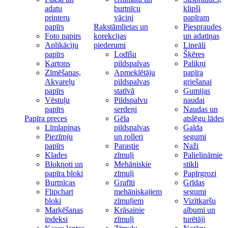
adatu
burtnīcu
klipši
printeru
vāciņi
papīram
papīrs
Rakstāmlietas un
Piespraudes
Foto papirs
korekcijas
un adatiņas
Aplikāciju
piederumi
Lineāli
papīrs
Lodīšu
Šķēres
Kartons
pildspalvas
Palikņi
Zīmēšanas,
Apmeklētāju
papīra
Akvareļu
pildspalvas
griešanai
papīrs
statīvā
Gumijas
Vēstuļu
Pildspalvu
naudai
papīrs
serdeņi
Naudas un
Papīra preces
Gēla
atslēgu lādes
Līmlapiņas
pildspalvas
Galda
Piezīmju
un rolleri
segumi
papīrs
Parastie
Naži
Klades
zīmuļi
Palielināmie
Bloknoti un
Mehāniskie
stikli
papīra bloki
zīmuļi
Papīrgrozi
Burtnīcas
Grafīti
Grīdas
Flipchart
mehāniskajiem
segumi
bloki
zīmuļiem
Vizītkaršu
Marķēšanas
Krāsainie
albumi un
indeksi
zīmuļi
turētāji