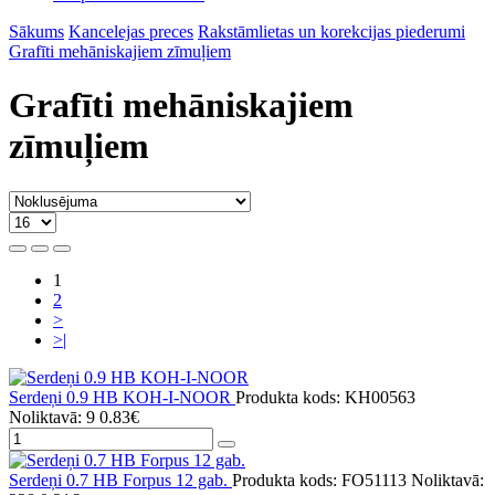
Sākums
Kancelejas preces
Rakstāmlietas un korekcijas piederumi
Grafīti mehāniskajiem zīmuļiem
Grafīti mehāniskajiem
zīmuļiem
1
2
>
>|
Serdeņi 0.9 HB KOH-I-NOOR
Produkta kods: KH00563
Noliktavā: 9
0.83€
Serdeņi 0.7 HB Forpus 12 gab.
Produkta kods: FO51113
Noliktavā: