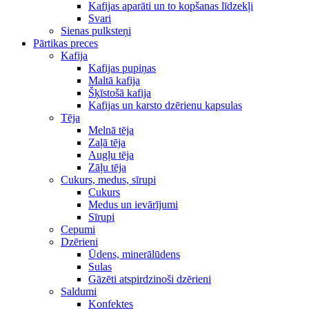
Kafijas aparāti un to kopšanas līdzekļi
Svari
Sienas pulksteņi
Pārtikas preces
Kafija
Kafijas pupiņas
Maltā kafija
Šķīstošā kafija
Kafijas un karsto dzērienu kapsulas
Tēja
Melnā tēja
Zaļā tēja
Augļu tēja
Zāļu tēja
Cukurs, medus, sīrupi
Cukurs
Medus un ievārījumi
Sīrupi
Cepumi
Dzērieni
Ūdens, minerālūdens
Sulas
Gāzēti atspirdzinoši dzērieni
Saldumi
Konfektes