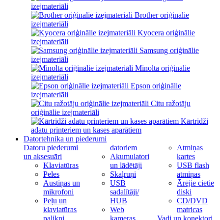
izejmateriāli
Brother oriģinālie
izejmateriāli
Kyocera oriģinālie
izejmateriāli
Samsung oriģinālie
izejmateriāli
Minolta oriģinālie
izejmateriāli
Epson oriģinālie
izejmateriāli
Citu ražotāju
oriģinālie izejmateriāli
Kārtridži
adatu printeriem un kases aparātiem
Datortehnika un piederumi
Datoru piederumi
datoriem
Atmiņas
un aksesuāri
Akumulatori
kartes
Klaviatūras
un lādētāji
USB flash
Peles
Skaļruņi
atmiņas
Austiņas un
USB
Ārējie cietie
mikrofoni
sadalītāji/
diski
Peļu un
HUB
CD/DVD
klaviatūras
Web
matricas
palikņi
kameras
Vadi un konektori