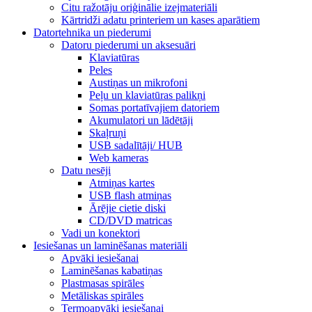
Citu ražotāju oriģinālie izejmateriāli
Kārtridži adatu printeriem un kases aparātiem
Datortehnika un piederumi
Datoru piederumi un aksesuāri
Klaviatūras
Peles
Austiņas un mikrofoni
Peļu un klaviatūras palikņi
Somas portatīvajiem datoriem
Akumulatori un lādētāji
Skaļruņi
USB sadalītāji/ HUB
Web kameras
Datu nesēji
Atmiņas kartes
USB flash atmiņas
Ārējie cietie diski
CD/DVD matricas
Vadi un konektori
Iesiešanas un laminēšanas materiāli
Apvāki iesiešanai
Laminēšanas kabatiņas
Plastmasas spirāles
Metāliskas spirāles
Termoapvāki iesiešanai