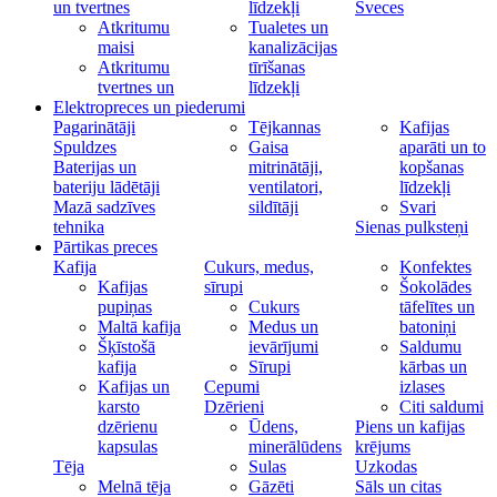
un tvertnes
līdzekļi
Sveces
Atkritumu
Tualetes un
maisi
kanalizācijas
Atkritumu
tīrīšanas
tvertnes un
līdzekļi
Elektropreces un piederumi
Pagarinātāji
Tējkannas
Kafijas
Spuldzes
Gaisa
aparāti un to
Baterijas un
mitrinātāji,
kopšanas
bateriju lādētāji
ventilatori,
līdzekļi
Mazā sadzīves
sildītāji
Svari
tehnika
Sienas pulksteņi
Pārtikas preces
Kafija
Cukurs, medus,
Konfektes
Kafijas
sīrupi
Šokolādes
pupiņas
Cukurs
tāfelītes un
Maltā kafija
Medus un
batoniņi
Šķīstošā
ievārījumi
Saldumu
kafija
Sīrupi
kārbas un
Kafijas un
Cepumi
izlases
karsto
Dzērieni
Citi saldumi
dzērienu
Ūdens,
Piens un kafijas
kapsulas
minerālūdens
krējums
Tēja
Sulas
Uzkodas
Melnā tēja
Gāzēti
Sāls un citas