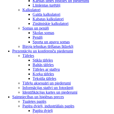
Karstās līmes pistoles un piederumi
Līmlentas turētāji
Kalkulatori
Galda kalkulatori
Kabatas kalkulatori
Zinātniskie kalkulatori
Somas un penāļi
Skolas somas
Penāļi
Sporta un apavu somas
Biroja tehnikas tīrīšanas līdzekļi
Prezentāciju un konferenču piederumi
Tāfeles
Stikla tāfeles
Baltās tāfeles
Tāfeles ar statīvu
Korķa tāfeles
Tekstila tāfeles
Tāfeļu aksesuāri un piederumi
Informācijas statīvi un fotorāmji
Identifikācijas kartes un piederumi
Saimniecības un higiēnas preces
Tualetes papīrs
Papīra dvieļi, industriālais papīrs
Papīra dvieļi