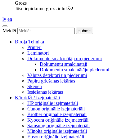
Grozs
Jūsu iepirkumu grozs ir tukšs!
lv
en
Meklēt
Biroja Tehnika
Printeri
Laminatori
Dokumentu smalcinātāji un piederumi
Dokumentu smalcinātāji
Dokumentu smalcinātāju piederumi
Valūtas detektori un piederumi
Papīra griešanas iekārtas
Skeneri
Iesiešanas iekārtas
Kārtridži / Izejmateriāli
HP oriģinālie izejmateriāli
Canon oriģinālie izejmateriāli
Brother oriģinālie izejmateriāli
Kyocera oriģinālie izejmateriāli
Samsung oriģinālie izejmateriāli
Minolta oriģinālie izejmateriāli
Epson oriģinālie izejmateriāli