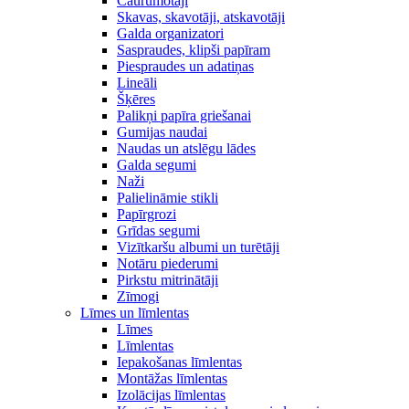
Caurumotāji
Skavas, skavotāji, atskavotāji
Galda organizatori
Saspraudes, klipši papīram
Piespraudes un adatiņas
Lineāli
Šķēres
Palikņi papīra griešanai
Gumijas naudai
Naudas un atslēgu lādes
Galda segumi
Naži
Palielināmie stikli
Papīrgrozi
Grīdas segumi
Vizītkaršu albumi un turētāji
Notāru piederumi
Pirkstu mitrinātāji
Zīmogi
Līmes un līmlentas
Līmes
Līmlentas
Iepakošanas līmlentas
Montāžas līmlentas
Izolācijas līmlentas