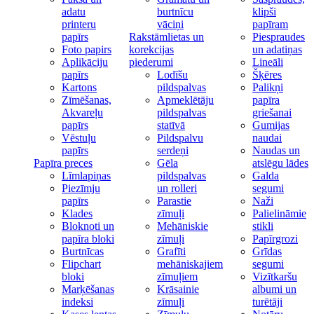
adatu
burtnīcu
klipši
printeru
vāciņi
papīram
papīrs
Rakstāmlietas un
Piespraudes
Foto papirs
korekcijas
un adatiņas
Aplikāciju
piederumi
Lineāli
papīrs
Lodīšu
Šķēres
Kartons
pildspalvas
Palikņi
Zīmēšanas,
Apmeklētāju
papīra
Akvareļu
pildspalvas
griešanai
papīrs
statīvā
Gumijas
Vēstuļu
Pildspalvu
naudai
papīrs
serdeņi
Naudas un
Papīra preces
Gēla
atslēgu lādes
Līmlapiņas
pildspalvas
Galda
Piezīmju
un rolleri
segumi
papīrs
Parastie
Naži
Klades
zīmuļi
Palielināmie
Bloknoti un
Mehāniskie
stikli
papīra bloki
zīmuļi
Papīrgrozi
Burtnīcas
Grafīti
Grīdas
Flipchart
mehāniskajiem
segumi
bloki
zīmuļiem
Vizītkaršu
Marķēšanas
Krāsainie
albumi un
indeksi
zīmuļi
turētāji