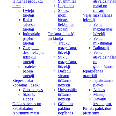
Higiēnas produktu
Švammītes
atsvaidzinātāj
turētāji
Lupatiņas
mājai un
Dvieļu
Slotas,
ofisam
turētāji
mopi,
Veļas mazgāšanas
Roku
birstes,
līdzekļi
salvešu
liekšķeres
Veļas
turētāji
Spaiņi
mazgāšanas
Industriālo
Tīrīšanas līdzekļi
līdzekļi
papīru
un ķīmija
Veļas
turētāji
Trauku
mīkstinātāji
Ziepju un
mazgāšanas
Balinātāji
dezinfekcijas
līdzekļi
Veļas
līdzekļu
Stiklu
atsvaidzināša
turētāji
mazgāšanas
un
Tualetes
līdzekļi
gludināšanai
papīra
Dažādu
Iepakošanas
turētāji
virsmu
materiāli
Ziepes, roku
tīrīšanas
Iepakošanas
kopšanas līdzekļi
līdzekļi
plēves
Gabalziepes
Universālie
Auklas
Šķidrās
tīrīšanas
Maisiņi
ziepes
līdzekļi
Dāvanu
Galda salvetes un
Grīdu un
iesaiņojums
kabatlakatiņi
paklāju
Pirmās palīdzības
Atkritumu maisi
kopšanas
piederumi