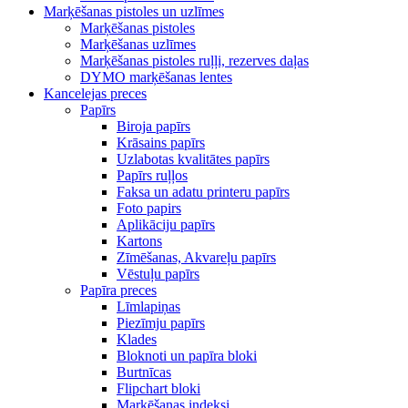
Marķēšanas pistoles un uzlīmes
Marķēšanas pistoles
Marķēšanas uzlīmes
Marķēšanas pistoles ruļļi, rezerves daļas
DYMO marķēšanas lentes
Kancelejas preces
Papīrs
Biroja papīrs
Krāsains papīrs
Uzlabotas kvalitātes papīrs
Papīrs ruļļos
Faksa un adatu printeru papīrs
Foto papirs
Aplikāciju papīrs
Kartons
Zīmēšanas, Akvareļu papīrs
Vēstuļu papīrs
Papīra preces
Līmlapiņas
Piezīmju papīrs
Klades
Bloknoti un papīra bloki
Burtnīcas
Flipchart bloki
Marķēšanas indeksi