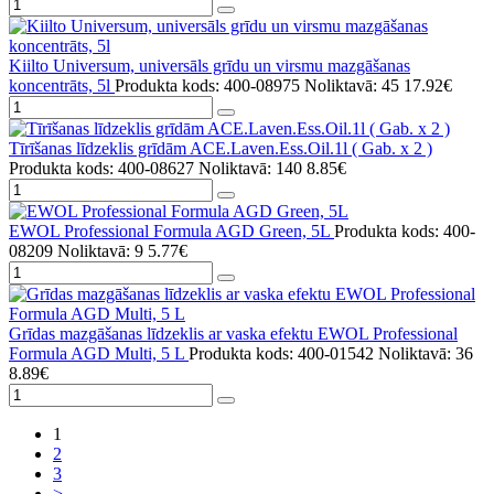
Kiilto Universum, universāls grīdu un virsmu mazgāšanas
koncentrāts, 5l
Produkta kods: 400-08975
Noliktavā: 45
17.92€
Tīrīšanas līdzeklis grīdām ACE.Laven.Ess.Oil.1l ( Gab. x 2 )
Produkta kods: 400-08627
Noliktavā: 140
8.85€
EWOL Professional Formula AGD Green, 5L
Produkta kods: 400-
08209
Noliktavā: 9
5.77€
Grīdas mazgāšanas līdzeklis ar vaska efektu EWOL Professional
Formula AGD Multi, 5 L
Produkta kods: 400-01542
Noliktavā: 36
8.89€
1
2
3
>