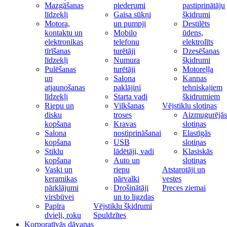
Mazgāšanas
piederumi
pastiprinātāju
līdzekļi
Gaisa sūkņi
šķidrumi
Motora,
un pumpji
Destilēts
kontaktu un
Mobilo
ūdens,
elektronikas
telefonu
elektrolīts
tīrīšanas
turētāji
Dzesēšanas
līdzekļi
Numura
šķidrumi
Pulēšanas
turētāji
Motoreļļa
un
Salona
Kannas
atjaunošanas
paklājiņi
tehniskajiem
līdzekļi
Starta vadi
škidrumiem
Riepu un
Vilkšanas
Vējstiklu slotiņas
disku
troses
Aizmugurējās
kopšana
Kravas
slotiņas
Salona
nostiprināšanai
Elastīgās
kopšana
USB
slotiņas
Stiklu
lādētāji, vadi
Klasiskās
kopšana
Auto un
slotiņas
Vaski un
riepu
Atstarotāji un
keramikas
pārvalki
vestes
pārklājumi
Drošinātāji
Preces ziemai
virsbūvei
un to ligzdas
Papīra
Vējstiklu šķidrumi
dvieļi, roku
Spuldzītes
Korporatīvās dāvanas