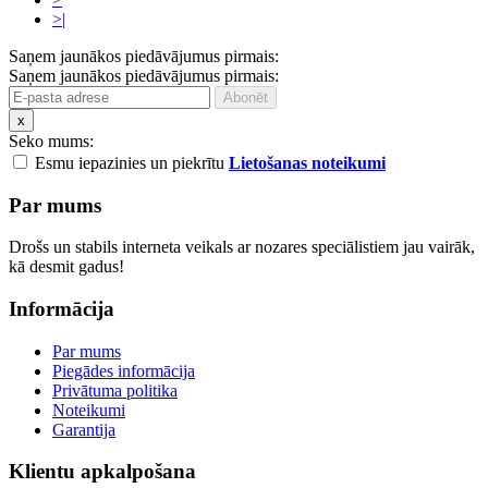
>|
Saņem jaunākos piedāvājumus pirmais:
Saņem jaunākos piedāvājumus pirmais:
x
Seko mums:
Esmu iepazinies un piekrītu
Lietošanas noteikumi
Par mums
Drošs un stabils interneta veikals ar nozares speciālistiem jau vairāk,
kā desmit gadus!
Informācija
Par mums
Piegādes informācija
Privātuma politika
Noteikumi
Garantija
Klientu apkalpošana