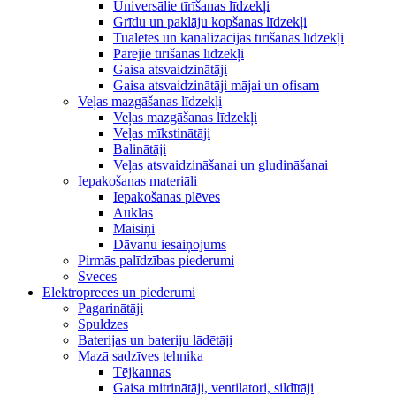
Universālie tīrīšanas līdzekļi
Grīdu un paklāju kopšanas līdzekļi
Tualetes un kanalizācijas tīrīšanas līdzekļi
Pārējie tīrīšanas līdzekļi
Gaisa atsvaidzinātāji
Gaisa atsvaidzinātāji mājai un ofisam
Veļas mazgāšanas līdzekļi
Veļas mazgāšanas līdzekļi
Veļas mīkstinātāji
Balinātāji
Veļas atsvaidzināšanai un gludināšanai
Iepakošanas materiāli
Iepakošanas plēves
Auklas
Maisiņi
Dāvanu iesaiņojums
Pirmās palīdzības piederumi
Sveces
Elektropreces un piederumi
Pagarinātāji
Spuldzes
Baterijas un bateriju lādētāji
Mazā sadzīves tehnika
Tējkannas
Gaisa mitrinātāji, ventilatori, sildītāji