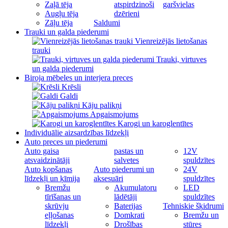
Zaļā tēja
atspirdzinoši
garšvielas
Augļu tēja
dzērieni
Zāļu tēja
Saldumi
Trauki un galda piederumi
Vienreizējās lietošanas
trauki
Trauki, virtuves
un galda piederumi
Biroja mēbeles un interjera preces
Krēsli
Galdi
Kāju palikņi
Apgaismojums
Karogi un karoglentītes
Individuālie aizsardzības līdzekļi
Auto preces un piederumi
Auto gaisa
pastas un
12V
atsvaidzinātāji
salvetes
spuldzītes
Auto kopšanas
Auto piederumi un
24V
līdzekļi un ķīmija
aksesuāri
spuldzītes
Bremžu
Akumulatoru
LED
tīrīšanas un
lādētāji
spuldzītes
skrūvju
Baterijas
Tehniskie šķidrumi
eļļošanas
Domkrati
Bremžu un
līdzekļi
Drošības
stūres