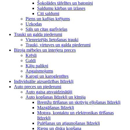
Šokolādes tāfelītes un batoniņi
Saldumu kārbas un izlases
Citi saldumi
Piens un kafijas krējums
Uzkodas
Sāls un citas garšvielas
Trauki un galda piederumi
Vienreizējās lietošanas trauki
Trauki, virtuves un galda piederumi
Biroja mēbeles un interjera preces
Krēsli
Galdi
Kāju palikņi
Apgaismojums
Karogi un karoglentītes
Individuālie aizsardzības līdzekļi
Auto preces un piederumi
Auto gaisa atsvaidzinātāji
Auto kopšanas līdzekļi un ķīmija
Bremžu tīrīšanas un skrūvju eļļošanas līdzekļi
Mazgāšanas līdzekļi
Motora, kontaktu un elektronikas tīrīšanas
līdzekļi
Pulēšanas un atjaunošanas līdzekļi
Riepu un disku kopšana