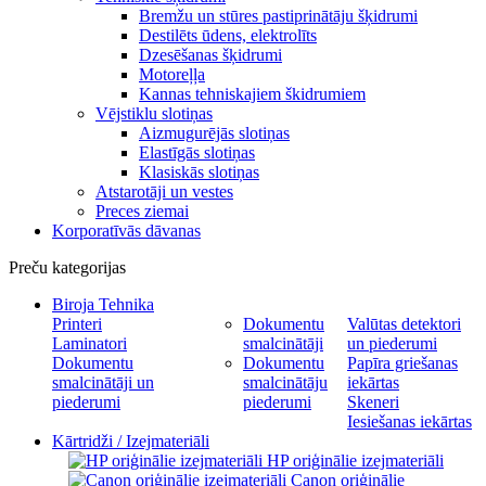
Bremžu un stūres pastiprinātāju šķidrumi
Destilēts ūdens, elektrolīts
Dzesēšanas šķidrumi
Motoreļļa
Kannas tehniskajiem škidrumiem
Vējstiklu slotiņas
Aizmugurējās slotiņas
Elastīgās slotiņas
Klasiskās slotiņas
Atstarotāji un vestes
Preces ziemai
Korporatīvās dāvanas
Preču kategorijas
Biroja Tehnika
Printeri
Dokumentu
Valūtas detektori
Laminatori
smalcinātāji
un piederumi
Dokumentu
Dokumentu
Papīra griešanas
smalcinātāji un
smalcinātāju
iekārtas
piederumi
piederumi
Skeneri
Iesiešanas iekārtas
Kārtridži / Izejmateriāli
HP oriģinālie izejmateriāli
Canon oriģinālie