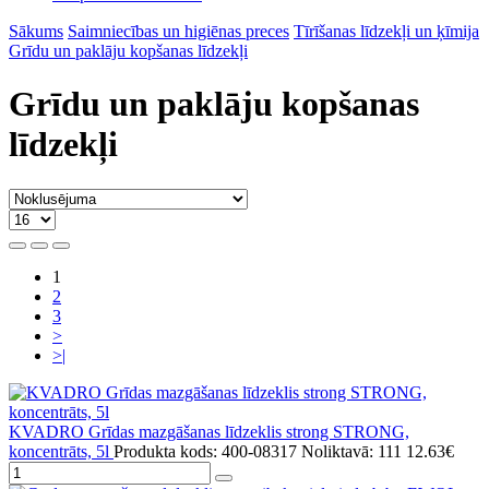
Sākums
Saimniecības un higiēnas preces
Tīrīšanas līdzekļi un ķīmija
Grīdu un paklāju kopšanas līdzekļi
Grīdu un paklāju kopšanas
līdzekļi
1
2
3
>
>|
KVADRO Grīdas mazgāšanas līdzeklis strong STRONG,
koncentrāts, 5l
Produkta kods: 400-08317
Noliktavā: 111
12.63€