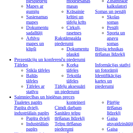
piespiedēju
modelēšanas
Zinātniskie
Mapes ar
masas
kalkulatori
gumiju
Krāsainie
Somas un penāļi
Sasienamas
krītiņi un
Skolas
mapes
tāfeļu krīts
somas
Dokumentu
Cirkuļi,
Penāļi
sadalītāji
rasetnes
Sporta un
Arhīvu
Rakstāmgalda
apavu
mapes un
piederumi
somas
klipši
Dokumentu
Biroja tehnikas
plaukti
tīrīšanas līdzekļi
Prezentāciju un konferenču piederumi
Tāfeles
Korķa
Informācijas statīvi
Stikla tāfeles
tāfeles
un fotorāmji
Baltās
Tekstila
Identifikācijas
tāfeles
tāfeles
kartes un
Tāfeles ar
Tāfeļu aksesuāri
piederumi
statīvu
un piederumi
Saimniecības un higiēnas preces
Tualetes papīrs
konteineri
Pārējie
Papīra dvieļi,
Cimdi darbam
tīrīšanas
industriālais papīrs
Sanitāro telpu
līdzekļi
Papīra dvieļi
tīrīšanas līdzekļi
Gaisa
Industriālais
Telpu tīrīšanas
atsvaidzinātāj
papīrs
piederumi
Gaisa