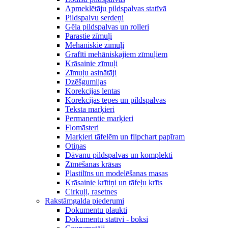
Apmeklētāju pildspalvas statīvā
Pildspalvu serdeņi
Gēla pildspalvas un rolleri
Parastie zīmuļi
Mehāniskie zīmuļi
Grafīti mehāniskajiem zīmuļiem
Krāsainie zīmuļi
Zīmuļu asinātāji
Dzēšgumijas
Korekcijas lentas
Korekcijas tepes un pildspalvas
Teksta marķieri
Permanentie marķieri
Flomāsteri
Marķieri tāfelēm un flipchart papīram
Otiņas
Dāvanu pildspalvas un komplekti
Zīmēšanas krāsas
Plastilīns un modelēšanas masas
Krāsainie krītiņi un tāfeļu krīts
Cirkuļi, rasetnes
Rakstāmgalda piederumi
Dokumentu plaukti
Dokumentu statīvi - boksi