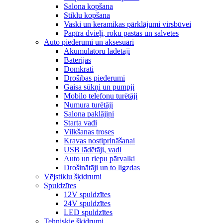
Salona kopšana
Stiklu kopšana
Vaski un keramikas pārklājumi virsbūvei
Papīra dvieļi, roku pastas un salvetes
Auto piederumi un aksesuāri
Akumulatoru lādētāji
Baterijas
Domkrati
Drošības piederumi
Gaisa sūkņi un pumpji
Mobilo telefonu turētāji
Numura turētāji
Salona paklājiņi
Starta vadi
Vilkšanas troses
Kravas nostiprināšanai
USB lādētāji, vadi
Auto un riepu pārvalki
Drošinātāji un to ligzdas
Vējstiklu šķidrumi
Spuldzītes
12V spuldzītes
24V spuldzītes
LED spuldzītes
Tehniskie šķidrumi