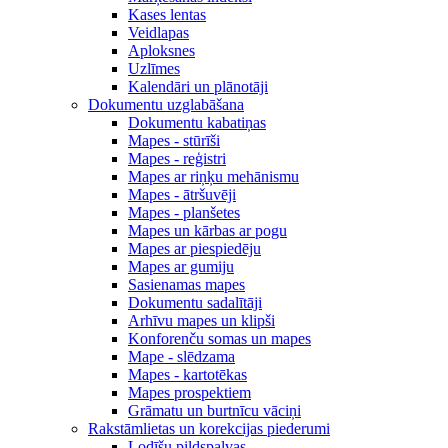
Kases lentas
Veidlapas
Aploksnes
Uzlīmes
Kalendāri un plānotāji
Dokumentu uzglabāšana
Dokumentu kabatiņas
Mapes - stūrīši
Mapes - reģistri
Mapes ar riņķu mehānismu
Mapes - ātršuvēji
Mapes - planšetes
Mapes un kārbas ar pogu
Mapes ar piespiedēju
Mapes ar gumiju
Sasienamas mapes
Dokumentu sadalītāji
Arhīvu mapes un klipši
Konforenču somas un mapes
Mape - slēdzama
Mapes - kartotēkas
Mapes prospektiem
Grāmatu un burtnīcu vāciņi
Rakstāmlietas un korekcijas piederumi
Lodīšu pildspalvas