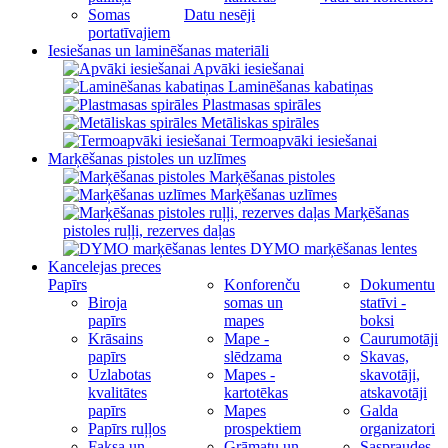
Somas
Datu nesēji
portatīvajiem
Iesiešanas un laminēšanas materiāli
Apvāki iesiešanai
Laminēšanas kabatiņas
Plastmasas spirāles
Metāliskas spirāles
Termoapvāki iesiešanai
Marķēšanas pistoles un uzlīmes
Marķēšanas pistoles
Marķēšanas uzlīmes
Marķēšanas
pistoles ruļļi, rezerves daļas
DYMO marķēšanas lentes
Kancelejas preces
Papīrs
Konforenču
Dokumentu
Biroja
somas un
statīvi -
papīrs
mapes
boksi
Krāsains
Mape -
Caurumotāji
papīrs
slēdzama
Skavas,
Uzlabotas
Mapes -
skavotāji,
kvalitātes
kartotēkas
atskavotāji
papīrs
Mapes
Galda
Papīrs ruļļos
prospektiem
organizatori
Faksa un
Grāmatu un
Saspraudes,