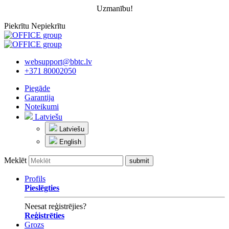
Uzmanību!
Piekrītu
Nepiekrītu
websupport@bbtc.lv
+371 80002050
Piegāde
Garantija
Noteikumi
Latviešu
Latviešu
English
Meklēt
Profils
Pieslēgties
Neesat reģistrējies?
Reģistrēties
Grozs