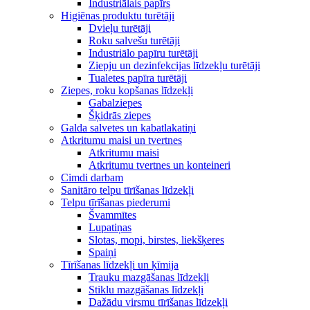
Industriālais papīrs
Higiēnas produktu turētāji
Dvieļu turētāji
Roku salvešu turētāji
Industriālo papīru turētāji
Ziepju un dezinfekcijas līdzekļu turētāji
Tualetes papīra turētāji
Ziepes, roku kopšanas līdzekļi
Gabalziepes
Šķidrās ziepes
Galda salvetes un kabatlakatiņi
Atkritumu maisi un tvertnes
Atkritumu maisi
Atkritumu tvertnes un konteineri
Cimdi darbam
Sanitāro telpu tīrīšanas līdzekļi
Telpu tīrīšanas piederumi
Švammītes
Lupatiņas
Slotas, mopi, birstes, liekšķeres
Spaiņi
Tīrīšanas līdzekļi un ķīmija
Trauku mazgāšanas līdzekļi
Stiklu mazgāšanas līdzekļi
Dažādu virsmu tīrīšanas līdzekļi