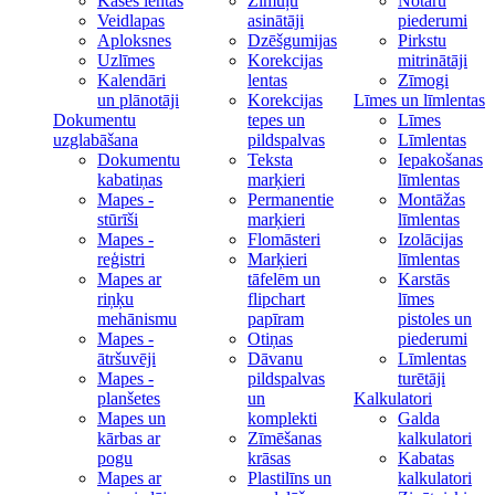
Kases lentas
Zīmuļu
Notāru
Veidlapas
asinātāji
piederumi
Aploksnes
Dzēšgumijas
Pirkstu
Uzlīmes
Korekcijas
mitrinātāji
Kalendāri
lentas
Zīmogi
un plānotāji
Korekcijas
Līmes un līmlentas
Dokumentu
tepes un
Līmes
uzglabāšana
pildspalvas
Līmlentas
Dokumentu
Teksta
Iepakošanas
kabatiņas
marķieri
līmlentas
Mapes -
Permanentie
Montāžas
stūrīši
marķieri
līmlentas
Mapes -
Flomāsteri
Izolācijas
reģistri
Marķieri
līmlentas
Mapes ar
tāfelēm un
Karstās
riņķu
flipchart
līmes
mehānismu
papīram
pistoles un
Mapes -
Otiņas
piederumi
ātršuvēji
Dāvanu
Līmlentas
Mapes -
pildspalvas
turētāji
planšetes
un
Kalkulatori
Mapes un
komplekti
Galda
kārbas ar
Zīmēšanas
kalkulatori
pogu
krāsas
Kabatas
Mapes ar
Plastilīns un
kalkulatori