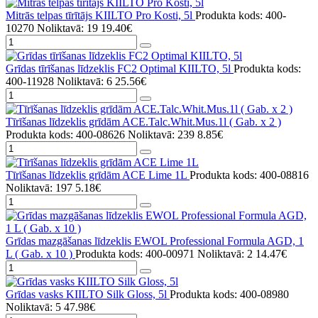
Mitrās telpas tīrītājs KIILTO Pro Kosti, 5l
Produkta kods: 400-
10270
Noliktavā: 19
19.40€
Grīdas tīrīšanas līdzeklis FC2 Optimal KIILTO, 5l
Produkta kods:
400-11928
Noliktavā: 6
25.56€
Tīrīšanas līdzeklis grīdām ACE.Talc.Whit.Mus.1l ( Gab. x 2 )
Produkta kods: 400-08626
Noliktavā: 239
8.85€
Tīrīšanas līdzeklis grīdām ACE Lime 1L
Produkta kods: 400-08816
Noliktavā: 197
5.18€
Grīdas mazgāšanas līdzeklis EWOL Professional Formula AGD, 1
L ( Gab. x 10 )
Produkta kods: 400-00971
Noliktavā: 2
14.47€
Grīdas vasks KIILTO Silk Gloss, 5l
Produkta kods: 400-08980
Noliktavā: 5
47.98€