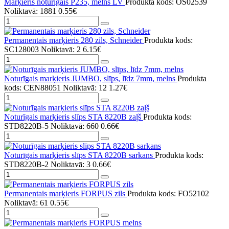
Marķieris noturīgais P235, melns LV
Produkta kods: OS02539
Noliktavā: 1881
0.55€
Permanentais marķieris 280 zils, Schneider
Produkta kods:
SC128003
Noliktavā: 2
6.15€
Noturīgais marķieris JUMBO, slīps, līdz 7mm, melns
Produkta
kods: CEN88051
Noliktavā: 12
1.27€
Noturīgais marķieris slīps STA 8220B zaļš
Produkta kods:
STD8220B-5
Noliktavā: 660
0.66€
Noturīgais marķieris slīps STA 8220B sarkans
Produkta kods:
STD8220B-2
Noliktavā: 3
0.66€
Permanentais marķieris FORPUS zils
Produkta kods: FO52102
Noliktavā: 61
0.55€