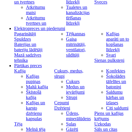
un tvertnes
līdzekļi
Sveces
Atkritumu
Tualetes un
maisi
kanalizācijas
Atkritumu
tīrīšanas
tvertnes un
līdzekļi
Elektropreces un piederumi
Pagarinātāji
Tējkannas
Kafijas
Spuldzes
Gaisa
aparāti un to
Baterijas un
mitrinātāji,
kopšanas
bateriju lādētāji
ventilatori,
līdzekļi
Mazā sadzīves
sildītāji
Svari
tehnika
Sienas pulksteņi
Pārtikas preces
Kafija
Cukurs, medus,
Konfektes
Kafijas
sīrupi
Šokolādes
pupiņas
Cukurs
tāfelītes un
Maltā kafija
Medus un
batoniņi
Šķīstošā
ievārījumi
Saldumu
kafija
Sīrupi
kārbas un
Kafijas un
Cepumi
izlases
karsto
Dzērieni
Citi saldumi
dzērienu
Ūdens,
Piens un kafijas
kapsulas
minerālūdens
krējums
Tēja
Sulas
Uzkodas
Melnā tēja
Gāzēti
Sāls un citas