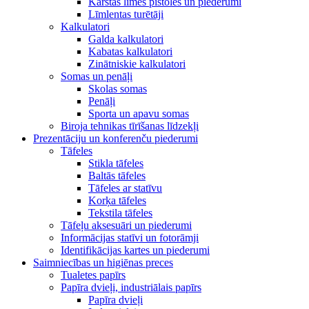
Karstās līmes pistoles un piederumi
Līmlentas turētāji
Kalkulatori
Galda kalkulatori
Kabatas kalkulatori
Zinātniskie kalkulatori
Somas un penāļi
Skolas somas
Penāļi
Sporta un apavu somas
Biroja tehnikas tīrīšanas līdzekļi
Prezentāciju un konferenču piederumi
Tāfeles
Stikla tāfeles
Baltās tāfeles
Tāfeles ar statīvu
Korķa tāfeles
Tekstila tāfeles
Tāfeļu aksesuāri un piederumi
Informācijas statīvi un fotorāmji
Identifikācijas kartes un piederumi
Saimniecības un higiēnas preces
Tualetes papīrs
Papīra dvieļi, industriālais papīrs
Papīra dvieļi