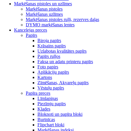
Marķēšanas pistoles un uzlīmes
Marķēšanas pistoles
Marķēšanas uzlīmes
Marķēšanas pistoles ruļļi, rezerves daļas
DYMO marķēšanas lentes
Kancelejas preces
Papīrs
Biroja papīrs
Krāsains papīrs
Uzlabotas kvalitātes papīrs
Papīrs ruļļos
Faksa un adatu printeru papīrs
Foto papirs
Aplikāciju papīrs
Kartons
Zīmēšanas, Akvareļu papīrs
Vēstuļu papīrs
Papīra preces
Līmlapiņas
Piezīmju papīrs
Klades
Bloknoti un papīra bloki
Burtnīcas
Flipchart bloki
Marķēšanas indeksi