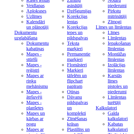
Kases lentas
Zīmuļu
Notāru
Veidlapas
asinātāji
piederumi
Aploksnes
Dzēšgumijas
Pirkstu
Uzlīmes
Korekcijas
mitrinātāji
Kalendāri
lentas
Zīmogi
un plānotāji
Korekcijas
Līmes un līmlentas
Dokumentu
tepes un
Līmes
uzglabāšana
pildspalvas
Līmlentas
Dokumentu
Teksta
Iepakošanas
kabatiņas
marķieri
līmlentas
Mapes -
Permanentie
Montāžas
stūrīši
marķieri
līmlentas
Mapes -
Flomāsteri
Izolācijas
reģistri
Marķieri
līmlentas
Mapes ar
tāfelēm un
Karstās
riņķu
flipchart
līmes
mehānismu
papīram
pistoles un
Mapes -
Otiņas
piederumi
ātršuvēji
Dāvanu
Līmlentas
Mapes -
pildspalvas
turētāji
planšetes
un
Kalkulatori
Mapes un
komplekti
Galda
kārbas ar
Zīmēšanas
kalkulatori
pogu
krāsas
Kabatas
Mapes ar
Plastilīns un
kalkulatori