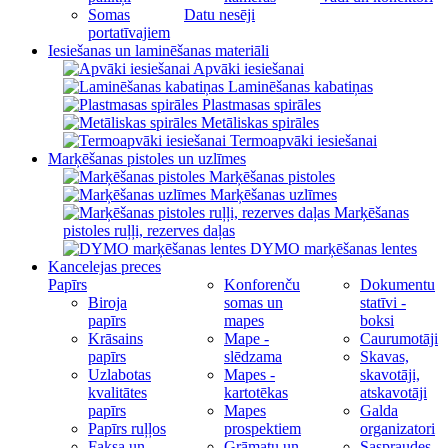
Somas
Datu nesēji
portatīvajiem
Iesiešanas un laminēšanas materiāli
Apvāki iesiešanai
Laminēšanas kabatiņas
Plastmasas spirāles
Metāliskas spirāles
Termoapvāki iesiešanai
Marķēšanas pistoles un uzlīmes
Marķēšanas pistoles
Marķēšanas uzlīmes
Marķēšanas
pistoles ruļļi, rezerves daļas
DYMO marķēšanas lentes
Kancelejas preces
Papīrs
Konforenču
Dokumentu
Biroja
somas un
statīvi -
papīrs
mapes
boksi
Krāsains
Mape -
Caurumotāji
papīrs
slēdzama
Skavas,
Uzlabotas
Mapes -
skavotāji,
kvalitātes
kartotēkas
atskavotāji
papīrs
Mapes
Galda
Papīrs ruļļos
prospektiem
organizatori
Faksa un
Grāmatu un
Saspraudes,