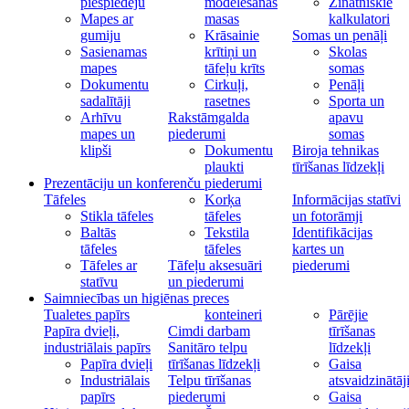
piespiedēju
modelēšanas
Zinātniskie
Mapes ar
masas
kalkulatori
gumiju
Krāsainie
Somas un penāļi
Sasienamas
krītiņi un
Skolas
mapes
tāfeļu krīts
somas
Dokumentu
Cirkuļi,
Penāļi
sadalītāji
rasetnes
Sporta un
Arhīvu
Rakstāmgalda
apavu
mapes un
piederumi
somas
klipši
Dokumentu
Biroja tehnikas
plaukti
tīrīšanas līdzekļi
Prezentāciju un konferenču piederumi
Tāfeles
Korķa
Informācijas statīvi
Stikla tāfeles
tāfeles
un fotorāmji
Baltās
Tekstila
Identifikācijas
tāfeles
tāfeles
kartes un
Tāfeles ar
Tāfeļu aksesuāri
piederumi
statīvu
un piederumi
Saimniecības un higiēnas preces
Tualetes papīrs
konteineri
Pārējie
Papīra dvieļi,
Cimdi darbam
tīrīšanas
industriālais papīrs
Sanitāro telpu
līdzekļi
Papīra dvieļi
tīrīšanas līdzekļi
Gaisa
Industriālais
Telpu tīrīšanas
atsvaidzinātāj
papīrs
piederumi
Gaisa