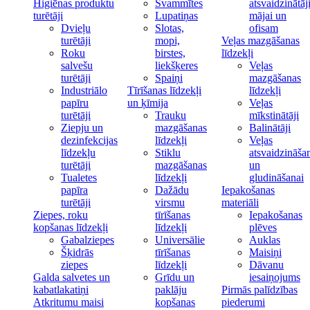
Higiēnas produktu
Švammītes
atsvaidzinātāj
turētāji
Lupatiņas
mājai un
Dvieļu
Slotas,
ofisam
turētāji
mopi,
Veļas mazgāšanas
Roku
birstes,
līdzekļi
salvešu
liekšķeres
Veļas
turētāji
Spaiņi
mazgāšanas
Industriālo
Tīrīšanas līdzekļi
līdzekļi
papīru
un ķīmija
Veļas
turētāji
Trauku
mīkstinātāji
Ziepju un
mazgāšanas
Balinātāji
dezinfekcijas
līdzekļi
Veļas
līdzekļu
Stiklu
atsvaidzināša
turētāji
mazgāšanas
un
Tualetes
līdzekļi
gludināšanai
papīra
Dažādu
Iepakošanas
turētāji
virsmu
materiāli
Ziepes, roku
tīrīšanas
Iepakošanas
kopšanas līdzekļi
līdzekļi
plēves
Gabalziepes
Universālie
Auklas
Šķidrās
tīrīšanas
Maisiņi
ziepes
līdzekļi
Dāvanu
Galda salvetes un
Grīdu un
iesaiņojums
kabatlakatiņi
paklāju
Pirmās palīdzības
Atkritumu maisi
kopšanas
piederumi