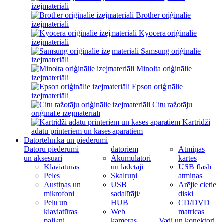
izejmateriāli
Brother oriģinālie
izejmateriāli
Kyocera oriģinālie
izejmateriāli
Samsung oriģinālie
izejmateriāli
Minolta oriģinālie
izejmateriāli
Epson oriģinālie
izejmateriāli
Citu ražotāju
oriģinālie izejmateriāli
Kārtridži
adatu printeriem un kases aparātiem
Datortehnika un piederumi
Datoru piederumi
datoriem
Atmiņas
un aksesuāri
Akumulatori
kartes
Klaviatūras
un lādētāji
USB flash
Peles
Skaļruņi
atmiņas
Austiņas un
USB
Ārējie cietie
mikrofoni
sadalītāji/
diski
Peļu un
HUB
CD/DVD
klaviatūras
Web
matricas
palikņi
kameras
Vadi un konektori