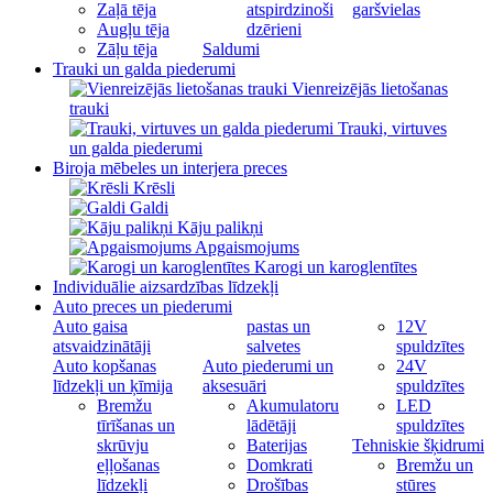
Zaļā tēja
atspirdzinoši
garšvielas
Augļu tēja
dzērieni
Zāļu tēja
Saldumi
Trauki un galda piederumi
Vienreizējās lietošanas
trauki
Trauki, virtuves
un galda piederumi
Biroja mēbeles un interjera preces
Krēsli
Galdi
Kāju palikņi
Apgaismojums
Karogi un karoglentītes
Individuālie aizsardzības līdzekļi
Auto preces un piederumi
Auto gaisa
pastas un
12V
atsvaidzinātāji
salvetes
spuldzītes
Auto kopšanas
Auto piederumi un
24V
līdzekļi un ķīmija
aksesuāri
spuldzītes
Bremžu
Akumulatoru
LED
tīrīšanas un
lādētāji
spuldzītes
skrūvju
Baterijas
Tehniskie šķidrumi
eļļošanas
Domkrati
Bremžu un
līdzekļi
Drošības
stūres