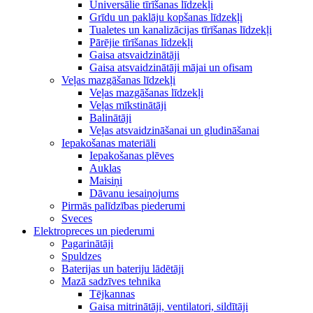
Universālie tīrīšanas līdzekļi
Grīdu un paklāju kopšanas līdzekļi
Tualetes un kanalizācijas tīrīšanas līdzekļi
Pārējie tīrīšanas līdzekļi
Gaisa atsvaidzinātāji
Gaisa atsvaidzinātāji mājai un ofisam
Veļas mazgāšanas līdzekļi
Veļas mazgāšanas līdzekļi
Veļas mīkstinātāji
Balinātāji
Veļas atsvaidzināšanai un gludināšanai
Iepakošanas materiāli
Iepakošanas plēves
Auklas
Maisiņi
Dāvanu iesaiņojums
Pirmās palīdzības piederumi
Sveces
Elektropreces un piederumi
Pagarinātāji
Spuldzes
Baterijas un bateriju lādētāji
Mazā sadzīves tehnika
Tējkannas
Gaisa mitrinātāji, ventilatori, sildītāji