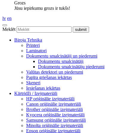
Grozs
Jūsu iepirkumu grozs ir tukšs!
lv
en
Meklēt
Biroja Tehnika
Printeri
Laminatori
Dokumentu smalcinātāji un piederumi
Dokumentu smalcinātāji
Dokumentu smalcinātāju piederumi
Valūtas detektori un piederumi
Papīra griešanas iekārtas
Skeneri
Iesiešanas iekārtas
Kārtridži / Izejmateriāli
HP oriģinālie izejmateriāli
Canon oriģinālie izejmateriāli
Brother oriģinālie izejmateriāli
Kyocera oriģinālie izejmateriāli
Samsung oriģinālie izejmateriāli
Minolta oriģinālie izejmateriāli
Epson oriģinālie izejmateriāli