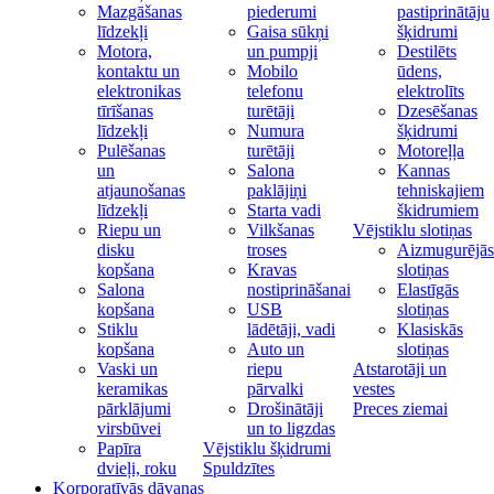
Mazgāšanas
piederumi
pastiprinātāju
līdzekļi
Gaisa sūkņi
šķidrumi
Motora,
un pumpji
Destilēts
kontaktu un
Mobilo
ūdens,
elektronikas
telefonu
elektrolīts
tīrīšanas
turētāji
Dzesēšanas
līdzekļi
Numura
šķidrumi
Pulēšanas
turētāji
Motoreļļa
un
Salona
Kannas
atjaunošanas
paklājiņi
tehniskajiem
līdzekļi
Starta vadi
škidrumiem
Riepu un
Vilkšanas
Vējstiklu slotiņas
disku
troses
Aizmugurējās
kopšana
Kravas
slotiņas
Salona
nostiprināšanai
Elastīgās
kopšana
USB
slotiņas
Stiklu
lādētāji, vadi
Klasiskās
kopšana
Auto un
slotiņas
Vaski un
riepu
Atstarotāji un
keramikas
pārvalki
vestes
pārklājumi
Drošinātāji
Preces ziemai
virsbūvei
un to ligzdas
Papīra
Vējstiklu šķidrumi
dvieļi, roku
Spuldzītes
Korporatīvās dāvanas