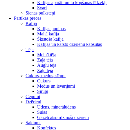
Kafijas aparāti un to kopšanas līdzekļi
Svari
Sienas pulksteņi
Pārtikas preces
Kafija
Kafijas pupiņas
Maltā kafija
Šķīstošā kafija
Kafijas un karsto dzērienu kapsulas
Tēja
Melnā tēja
Zaļā tēja
Augļu tēja
Zāļu tēja
Cukurs, medus, sīrupi
Cukurs
Medus un ievārījumi
Sīrupi
Cepumi
Dzērieni
Ūdens, minerālūdens
Sulas
Gāzēti atspirdzinoši dzērieni
Saldumi
Konfektes