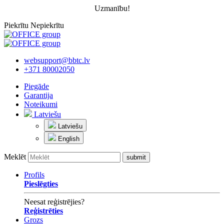
Uzmanību!
Piekrītu
Nepiekrītu
websupport@bbtc.lv
+371 80002050
Piegāde
Garantija
Noteikumi
Latviešu
Latviešu
English
Meklēt
Profils
Pieslēgties
Neesat reģistrējies?
Reģistrēties
Grozs