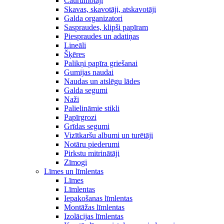
Caurumotāji
Skavas, skavotāji, atskavotāji
Galda organizatori
Saspraudes, klipši papīram
Piespraudes un adatiņas
Lineāli
Šķēres
Palikņi papīra griešanai
Gumijas naudai
Naudas un atslēgu lādes
Galda segumi
Naži
Palielināmie stikli
Papīrgrozi
Grīdas segumi
Vizītkaršu albumi un turētāji
Notāru piederumi
Pirkstu mitrinātāji
Zīmogi
Līmes un līmlentas
Līmes
Līmlentas
Iepakošanas līmlentas
Montāžas līmlentas
Izolācijas līmlentas