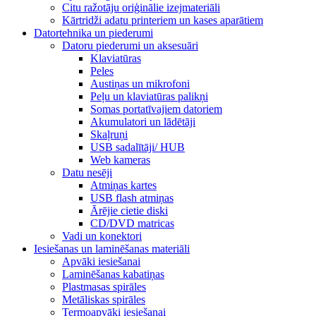
Citu ražotāju oriģinālie izejmateriāli
Kārtridži adatu printeriem un kases aparātiem
Datortehnika un piederumi
Datoru piederumi un aksesuāri
Klaviatūras
Peles
Austiņas un mikrofoni
Peļu un klaviatūras palikņi
Somas portatīvajiem datoriem
Akumulatori un lādētāji
Skaļruņi
USB sadalītāji/ HUB
Web kameras
Datu nesēji
Atmiņas kartes
USB flash atmiņas
Ārējie cietie diski
CD/DVD matricas
Vadi un konektori
Iesiešanas un laminēšanas materiāli
Apvāki iesiešanai
Laminēšanas kabatiņas
Plastmasas spirāles
Metāliskas spirāles
Termoapvāki iesiešanai