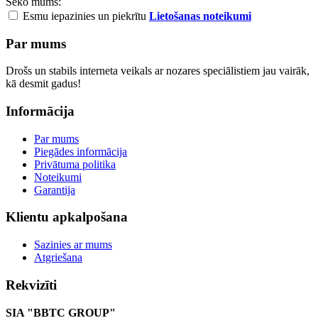
Seko mums:
Esmu iepazinies un piekrītu
Lietošanas noteikumi
Par mums
Drošs un stabils interneta veikals ar nozares speciālistiem jau vairāk,
kā desmit gadus!
Informācija
Par mums
Piegādes informācija
Privātuma politika
Noteikumi
Garantija
Klientu apkalpošana
Sazinies ar mums
Atgriešana
Rekvizīti
SIA "BBTC GROUP"