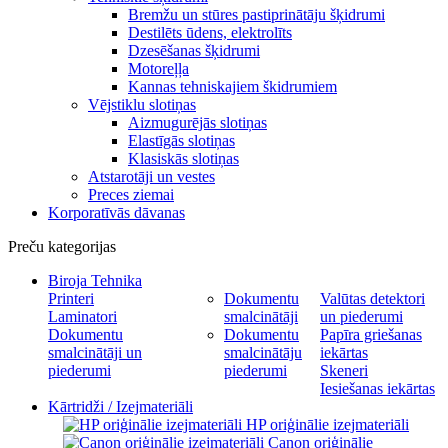
Bremžu un stūres pastiprinātāju šķidrumi
Destilēts ūdens, elektrolīts
Dzesēšanas šķidrumi
Motoreļļa
Kannas tehniskajiem škidrumiem
Vējstiklu slotiņas
Aizmugurējās slotiņas
Elastīgās slotiņas
Klasiskās slotiņas
Atstarotāji un vestes
Preces ziemai
Korporatīvās dāvanas
Preču kategorijas
Biroja Tehnika
Printeri
Dokumentu
Valūtas detektori
Laminatori
smalcinātāji
un piederumi
Dokumentu
Dokumentu
Papīra griešanas
smalcinātāji un
smalcinātāju
iekārtas
piederumi
piederumi
Skeneri
Iesiešanas iekārtas
Kārtridži / Izejmateriāli
HP oriģinālie izejmateriāli
Canon oriģinālie