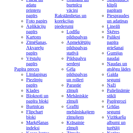
adatu
burtnīcu
klipši
printeru
vāciņi
papīram
papīrs
Rakstāmlietas un
Piespraudes
Foto papirs
korekcijas
un adatiņas
Aplikāciju
piederumi
Lineāli
papīrs
Lodīšu
Šķēres
Kartons
pildspalvas
Palikņi
Zīmēšanas,
Apmeklētāju
papīra
Akvareļu
pildspalvas
griešanai
papīrs
statīvā
Gumijas
Vēstuļu
Pildspalvu
naudai
papīrs
serdeņi
Naudas un
Papīra preces
Gēla
atslēgu lādes
Līmlapiņas
pildspalvas
Galda
Piezīmju
un rolleri
segumi
papīrs
Parastie
Naži
Klades
zīmuļi
Palielināmie
Bloknoti un
Mehāniskie
stikli
papīra bloki
zīmuļi
Papīrgrozi
Burtnīcas
Grafīti
Grīdas
Flipchart
mehāniskajiem
segumi
bloki
zīmuļiem
Vizītkaršu
Marķēšanas
Krāsainie
albumi un
indeksi
zīmuļi
turētāji