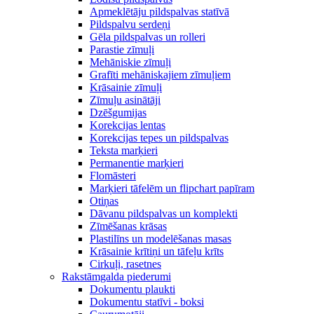
Apmeklētāju pildspalvas statīvā
Pildspalvu serdeņi
Gēla pildspalvas un rolleri
Parastie zīmuļi
Mehāniskie zīmuļi
Grafīti mehāniskajiem zīmuļiem
Krāsainie zīmuļi
Zīmuļu asinātāji
Dzēšgumijas
Korekcijas lentas
Korekcijas tepes un pildspalvas
Teksta marķieri
Permanentie marķieri
Flomāsteri
Marķieri tāfelēm un flipchart papīram
Otiņas
Dāvanu pildspalvas un komplekti
Zīmēšanas krāsas
Plastilīns un modelēšanas masas
Krāsainie krītiņi un tāfeļu krīts
Cirkuļi, rasetnes
Rakstāmgalda piederumi
Dokumentu plaukti
Dokumentu statīvi - boksi