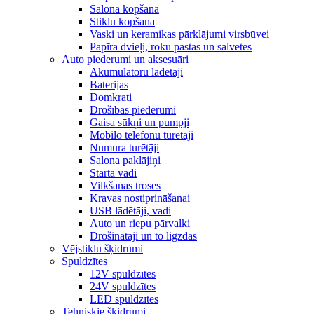
Salona kopšana
Stiklu kopšana
Vaski un keramikas pārklājumi virsbūvei
Papīra dvieļi, roku pastas un salvetes
Auto piederumi un aksesuāri
Akumulatoru lādētāji
Baterijas
Domkrati
Drošības piederumi
Gaisa sūkņi un pumpji
Mobilo telefonu turētāji
Numura turētāji
Salona paklājiņi
Starta vadi
Vilkšanas troses
Kravas nostiprināšanai
USB lādētāji, vadi
Auto un riepu pārvalki
Drošinātāji un to ligzdas
Vējstiklu šķidrumi
Spuldzītes
12V spuldzītes
24V spuldzītes
LED spuldzītes
Tehniskie šķidrumi