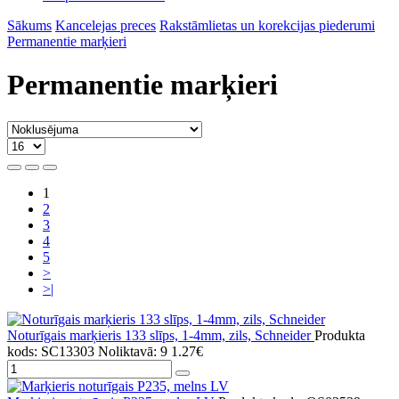
Sākums
Kancelejas preces
Rakstāmlietas un korekcijas piederumi
Permanentie marķieri
Permanentie marķieri
1
2
3
4
5
>
>|
Noturīgais marķieris 133 slīps, 1-4mm, zils, Schneider
Produkta
kods: SC13303
Noliktavā: 9
1.27€