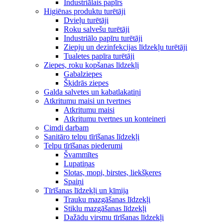
Industriālais papīrs
Higiēnas produktu turētāji
Dvieļu turētāji
Roku salvešu turētāji
Industriālo papīru turētāji
Ziepju un dezinfekcijas līdzekļu turētāji
Tualetes papīra turētāji
Ziepes, roku kopšanas līdzekļi
Gabalziepes
Šķidrās ziepes
Galda salvetes un kabatlakatiņi
Atkritumu maisi un tvertnes
Atkritumu maisi
Atkritumu tvertnes un konteineri
Cimdi darbam
Sanitāro telpu tīrīšanas līdzekļi
Telpu tīrīšanas piederumi
Švammītes
Lupatiņas
Slotas, mopi, birstes, liekšķeres
Spaiņi
Tīrīšanas līdzekļi un ķīmija
Trauku mazgāšanas līdzekļi
Stiklu mazgāšanas līdzekļi
Dažādu virsmu tīrīšanas līdzekļi