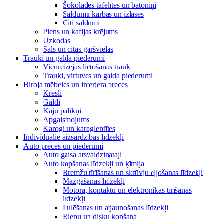
Šokolādes tāfelītes un batoniņi
Saldumu kārbas un izlases
Citi saldumi
Piens un kafijas krējums
Uzkodas
Sāls un citas garšvielas
Trauki un galda piederumi
Vienreizējās lietošanas trauki
Trauki, virtuves un galda piederumi
Biroja mēbeles un interjera preces
Krēsli
Galdi
Kāju palikņi
Apgaismojums
Karogi un karoglentītes
Individuālie aizsardzības līdzekļi
Auto preces un piederumi
Auto gaisa atsvaidzinātāji
Auto kopšanas līdzekļi un ķīmija
Bremžu tīrīšanas un skrūvju eļļošanas līdzekļi
Mazgāšanas līdzekļi
Motora, kontaktu un elektronikas tīrīšanas
līdzekļi
Pulēšanas un atjaunošanas līdzekļi
Riepu un disku kopšana