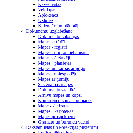
Kases lentas
Veidlapas
Aploksnes
Uzlīmes
Kalendāri un plānotāji
Dokumentu uzglabāšana
Dokumentu kabatiņas
Mapes - stūrīši
Mapes - reģistri
Mapes ar riņķu mehānismu
Mapes - ātršuvēji
Mapes - planšetes
Mapes un kārbas ar pogu
Mapes ar piespiedēju
Mapes ar gumiju
Sasienamas mapes
Dokumentu sadalītāji
Arhīvu mapes un klipši
Konforenču somas un mapes
Mape - slēdzama
Mapes - kartotēkas
Mapes prospektiem
Grāmatu un burtnīcu vāciņi
Rakstāmlietas un korekcijas piederumi
Lodīšu pildspalvas