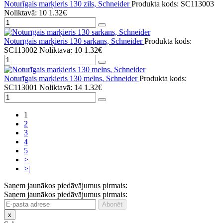
Noturīgais marķieris 130 zils, Schneider
Produkta kods: SC113003
Noliktavā: 10
1.32€
Noturīgais marķieris 130 sarkans, Schneider
Produkta kods:
SC113002
Noliktavā: 10
1.32€
Noturīgais marķieris 130 melns, Schneider
Produkta kods:
SC113001
Noliktavā: 14
1.32€
1
2
3
4
5
>
>|
Saņem jaunākos piedāvājumus pirmais:
Saņem jaunākos piedāvājumus pirmais:
x