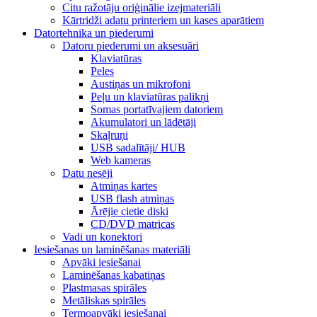
Citu ražotāju oriģinālie izejmateriāli
Kārtridži adatu printeriem un kases aparātiem
Datortehnika un piederumi
Datoru piederumi un aksesuāri
Klaviatūras
Peles
Austiņas un mikrofoni
Peļu un klaviatūras palikņi
Somas portatīvajiem datoriem
Akumulatori un lādētāji
Skaļruņi
USB sadalītāji/ HUB
Web kameras
Datu nesēji
Atmiņas kartes
USB flash atmiņas
Ārējie cietie diski
CD/DVD matricas
Vadi un konektori
Iesiešanas un laminēšanas materiāli
Apvāki iesiešanai
Laminēšanas kabatiņas
Plastmasas spirāles
Metāliskas spirāles
Termoapvāki iesiešanai