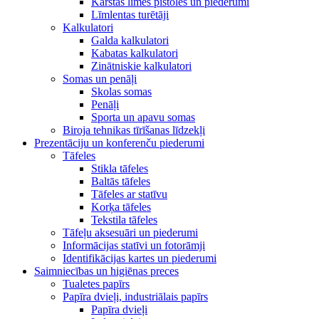
Karstās līmes pistoles un piederumi
Līmlentas turētāji
Kalkulatori
Galda kalkulatori
Kabatas kalkulatori
Zinātniskie kalkulatori
Somas un penāļi
Skolas somas
Penāļi
Sporta un apavu somas
Biroja tehnikas tīrīšanas līdzekļi
Prezentāciju un konferenču piederumi
Tāfeles
Stikla tāfeles
Baltās tāfeles
Tāfeles ar statīvu
Korķa tāfeles
Tekstila tāfeles
Tāfeļu aksesuāri un piederumi
Informācijas statīvi un fotorāmji
Identifikācijas kartes un piederumi
Saimniecības un higiēnas preces
Tualetes papīrs
Papīra dvieļi, industriālais papīrs
Papīra dvieļi