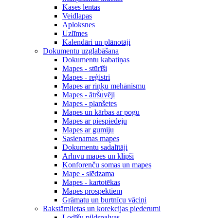
Kases lentas
Veidlapas
Aploksnes
Uzlīmes
Kalendāri un plānotāji
Dokumentu uzglabāšana
Dokumentu kabatiņas
Mapes - stūrīši
Mapes - reģistri
Mapes ar riņķu mehānismu
Mapes - ātršuvēji
Mapes - planšetes
Mapes un kārbas ar pogu
Mapes ar piespiedēju
Mapes ar gumiju
Sasienamas mapes
Dokumentu sadalītāji
Arhīvu mapes un klipši
Konforenču somas un mapes
Mape - slēdzama
Mapes - kartotēkas
Mapes prospektiem
Grāmatu un burtnīcu vāciņi
Rakstāmlietas un korekcijas piederumi
Lodīšu pildspalvas