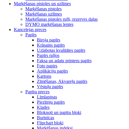
Marķēšanas pistoles un uzlīmes
Marķēšanas pistoles
Marķēšanas uzlīmes
Marķēšanas pistoles ruļļi, rezerves daļas
DYMO marķēšanas lentes
Kancelejas preces
Papīrs
Biroja papīrs
Krāsains papīrs
Uzlabotas kvalitātes papīrs
Papīrs ruļļos
Faksa un adatu printeru papīrs
Foto papirs
Aplikāciju papīrs
Kartons
Zīmēšanas, Akvareļu papīrs
Vēstuļu papīrs
Papīra preces
Līmlapiņas
Piezīmju papīrs
Klades
Bloknoti un papīra bloki
Burtnīcas
Flipchart bloki
Marķēšanas indeksi