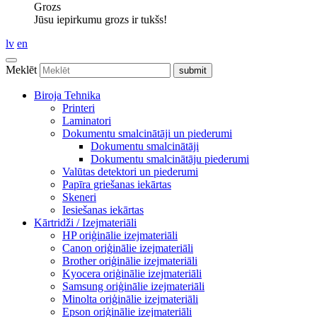
Grozs
Jūsu iepirkumu grozs ir tukšs!
lv
en
Meklēt
Biroja Tehnika
Printeri
Laminatori
Dokumentu smalcinātāji un piederumi
Dokumentu smalcinātāji
Dokumentu smalcinātāju piederumi
Valūtas detektori un piederumi
Papīra griešanas iekārtas
Skeneri
Iesiešanas iekārtas
Kārtridži / Izejmateriāli
HP oriģinālie izejmateriāli
Canon oriģinālie izejmateriāli
Brother oriģinālie izejmateriāli
Kyocera oriģinālie izejmateriāli
Samsung oriģinālie izejmateriāli
Minolta oriģinālie izejmateriāli
Epson oriģinālie izejmateriāli