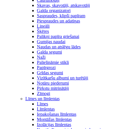
Caurumotāji
Skavas, skavotāji, atskavotāji
Galda organizatori
Saspraudes, klipši papīram
Piespraudes un adatiņas
Lineāli
Šķēres
Palikņi papīra griešanai
Gumijas naudai
Naudas un atslēgu lādes
Galda segumi
Naži
Palielināmie stikli
Papīrgrozi
Grīdas segumi
Vizītkaršu albumi un turētāji
Notāru piederumi
Pirkstu mitrinātāji
Zīmogi
Līmes un līmlentas
Līmes
Līmlentas
Iepakošanas līmlentas
Montāžas līmlentas
Izolācijas līmlentas