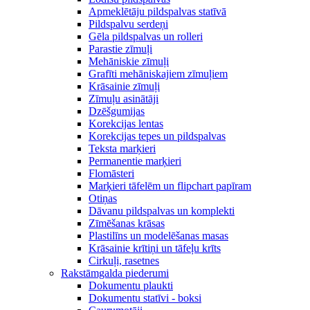
Apmeklētāju pildspalvas statīvā
Pildspalvu serdeņi
Gēla pildspalvas un rolleri
Parastie zīmuļi
Mehāniskie zīmuļi
Grafīti mehāniskajiem zīmuļiem
Krāsainie zīmuļi
Zīmuļu asinātāji
Dzēšgumijas
Korekcijas lentas
Korekcijas tepes un pildspalvas
Teksta marķieri
Permanentie marķieri
Flomāsteri
Marķieri tāfelēm un flipchart papīram
Otiņas
Dāvanu pildspalvas un komplekti
Zīmēšanas krāsas
Plastilīns un modelēšanas masas
Krāsainie krītiņi un tāfeļu krīts
Cirkuļi, rasetnes
Rakstāmgalda piederumi
Dokumentu plaukti
Dokumentu statīvi - boksi