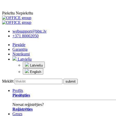
Piekrītu
Nepiekrītu
websupport@bbtc.lv
+371 80002050
Piegāde
Garantija
Noteikumi
Latviešu
Latviešu
English
Meklēt
Profils
Pieslēgties
Neesat reģistrējies?
Reģistrēties
Grozs