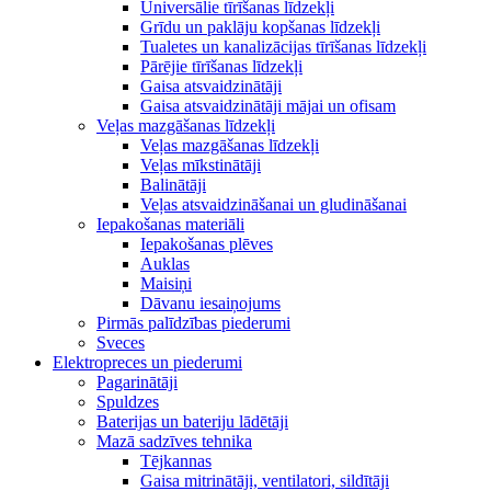
Universālie tīrīšanas līdzekļi
Grīdu un paklāju kopšanas līdzekļi
Tualetes un kanalizācijas tīrīšanas līdzekļi
Pārējie tīrīšanas līdzekļi
Gaisa atsvaidzinātāji
Gaisa atsvaidzinātāji mājai un ofisam
Veļas mazgāšanas līdzekļi
Veļas mazgāšanas līdzekļi
Veļas mīkstinātāji
Balinātāji
Veļas atsvaidzināšanai un gludināšanai
Iepakošanas materiāli
Iepakošanas plēves
Auklas
Maisiņi
Dāvanu iesaiņojums
Pirmās palīdzības piederumi
Sveces
Elektropreces un piederumi
Pagarinātāji
Spuldzes
Baterijas un bateriju lādētāji
Mazā sadzīves tehnika
Tējkannas
Gaisa mitrinātāji, ventilatori, sildītāji