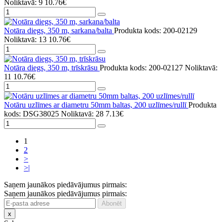
Noliktavā: 9
10.76€
Notāra diegs, 350 m, sarkana/balta
Produkta kods: 200-02129
Noliktavā: 13
10.76€
Notāra diegs, 350 m, trīskrāsu
Produkta kods: 200-02127
Noliktavā:
11
10.76€
Notāru uzlīmes ar diametru 50mm baltas, 200 uzlīmes/rullī
Produkta
kods: DSG38025
Noliktavā: 28
7.13€
1
2
>
>|
Saņem jaunākos piedāvājumus pirmais:
Saņem jaunākos piedāvājumus pirmais:
x