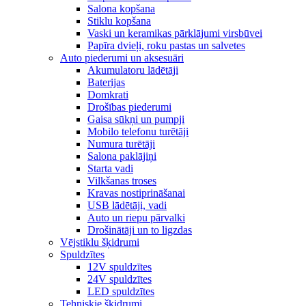
Salona kopšana
Stiklu kopšana
Vaski un keramikas pārklājumi virsbūvei
Papīra dvieļi, roku pastas un salvetes
Auto piederumi un aksesuāri
Akumulatoru lādētāji
Baterijas
Domkrati
Drošības piederumi
Gaisa sūkņi un pumpji
Mobilo telefonu turētāji
Numura turētāji
Salona paklājiņi
Starta vadi
Vilkšanas troses
Kravas nostiprināšanai
USB lādētāji, vadi
Auto un riepu pārvalki
Drošinātāji un to ligzdas
Vējstiklu šķidrumi
Spuldzītes
12V spuldzītes
24V spuldzītes
LED spuldzītes
Tehniskie šķidrumi