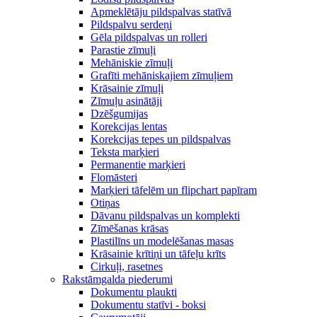
Apmeklētāju pildspalvas statīvā
Pildspalvu serdeņi
Gēla pildspalvas un rolleri
Parastie zīmuļi
Mehāniskie zīmuļi
Grafīti mehāniskajiem zīmuļiem
Krāsainie zīmuļi
Zīmuļu asinātāji
Dzēšgumijas
Korekcijas lentas
Korekcijas tepes un pildspalvas
Teksta marķieri
Permanentie marķieri
Flomāsteri
Marķieri tāfelēm un flipchart papīram
Otiņas
Dāvanu pildspalvas un komplekti
Zīmēšanas krāsas
Plastilīns un modelēšanas masas
Krāsainie krītiņi un tāfeļu krīts
Cirkuļi, rasetnes
Rakstāmgalda piederumi
Dokumentu plaukti
Dokumentu statīvi - boksi