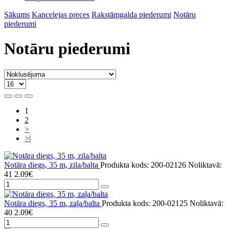
Sākums
Kancelejas preces
Rakstāmgalda piederumi
Notāru
piederumi
Notāru piederumi
1
2
>
>|
Notāra diegs, 35 m, zila/balta
Produkta kods: 200-02126
Noliktavā:
41
2.09€
Notāra diegs, 35 m, zaļa/balta
Produkta kods: 200-02125
Noliktavā:
40
2.09€