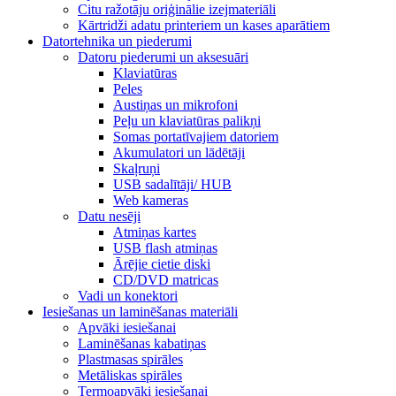
Citu ražotāju oriģinālie izejmateriāli
Kārtridži adatu printeriem un kases aparātiem
Datortehnika un piederumi
Datoru piederumi un aksesuāri
Klaviatūras
Peles
Austiņas un mikrofoni
Peļu un klaviatūras palikņi
Somas portatīvajiem datoriem
Akumulatori un lādētāji
Skaļruņi
USB sadalītāji/ HUB
Web kameras
Datu nesēji
Atmiņas kartes
USB flash atmiņas
Ārējie cietie diski
CD/DVD matricas
Vadi un konektori
Iesiešanas un laminēšanas materiāli
Apvāki iesiešanai
Laminēšanas kabatiņas
Plastmasas spirāles
Metāliskas spirāles
Termoapvāki iesiešanai