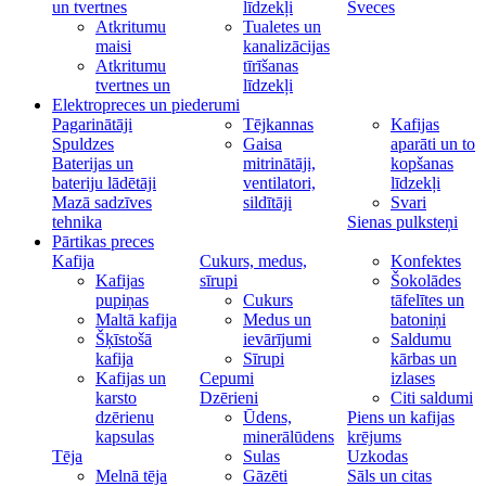
un tvertnes
līdzekļi
Sveces
Atkritumu
Tualetes un
maisi
kanalizācijas
Atkritumu
tīrīšanas
tvertnes un
līdzekļi
Elektropreces un piederumi
Pagarinātāji
Tējkannas
Kafijas
Spuldzes
Gaisa
aparāti un to
Baterijas un
mitrinātāji,
kopšanas
bateriju lādētāji
ventilatori,
līdzekļi
Mazā sadzīves
sildītāji
Svari
tehnika
Sienas pulksteņi
Pārtikas preces
Kafija
Cukurs, medus,
Konfektes
Kafijas
sīrupi
Šokolādes
pupiņas
Cukurs
tāfelītes un
Maltā kafija
Medus un
batoniņi
Šķīstošā
ievārījumi
Saldumu
kafija
Sīrupi
kārbas un
Kafijas un
Cepumi
izlases
karsto
Dzērieni
Citi saldumi
dzērienu
Ūdens,
Piens un kafijas
kapsulas
minerālūdens
krējums
Tēja
Sulas
Uzkodas
Melnā tēja
Gāzēti
Sāls un citas