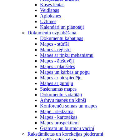
Kases lentas
Veidlapas
Aploksnes
Uzlīmes
Kalendāri un plānotāji
Dokumentu uzglabāšana
Dokumentu kabatiņas
Mapes - stūrīši
Mapes - reģistri
Mapes ar riņķu mehānismu
Mapes - ātršuvēji
Mapes - planšetes
Mapes un kārbas ar pogu
Mapes ar piespiedēju
Mapes ar gumiju
Sasienamas mapes
Dokumentu sadalītāji
Arhīvu mapes un klipši
Konforenču somas un mapes
Mape - slēdzama
Mapes - kartotēkas
Mapes prospektiem
Grāmatu un burtnīcu vāciņi
Rakstāmlietas un korekcijas piederumi
Lodīšu pildspalvas