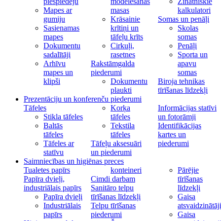
piespiedēju
modelēšanas
Zinātniskie
Mapes ar
masas
kalkulatori
gumiju
Krāsainie
Somas un penāļi
Sasienamas
krītiņi un
Skolas
mapes
tāfeļu krīts
somas
Dokumentu
Cirkuļi,
Penāļi
sadalītāji
rasetnes
Sporta un
Arhīvu
Rakstāmgalda
apavu
mapes un
piederumi
somas
klipši
Dokumentu
Biroja tehnikas
plaukti
tīrīšanas līdzekļi
Prezentāciju un konferenču piederumi
Tāfeles
Korķa
Informācijas statīvi
Stikla tāfeles
tāfeles
un fotorāmji
Baltās
Tekstila
Identifikācijas
tāfeles
tāfeles
kartes un
Tāfeles ar
Tāfeļu aksesuāri
piederumi
statīvu
un piederumi
Saimniecības un higiēnas preces
Tualetes papīrs
konteineri
Pārējie
Papīra dvieļi,
Cimdi darbam
tīrīšanas
industriālais papīrs
Sanitāro telpu
līdzekļi
Papīra dvieļi
tīrīšanas līdzekļi
Gaisa
Industriālais
Telpu tīrīšanas
atsvaidzinātāj
papīrs
piederumi
Gaisa