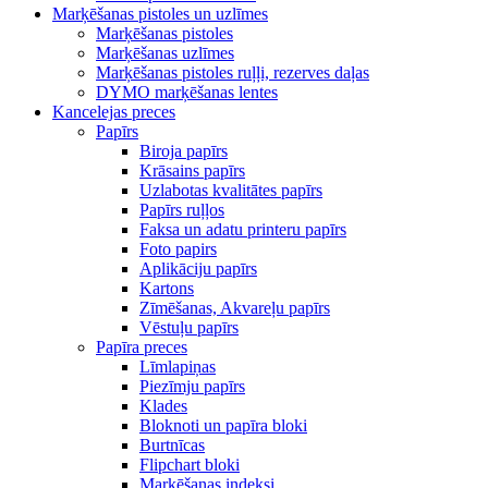
Marķēšanas pistoles un uzlīmes
Marķēšanas pistoles
Marķēšanas uzlīmes
Marķēšanas pistoles ruļļi, rezerves daļas
DYMO marķēšanas lentes
Kancelejas preces
Papīrs
Biroja papīrs
Krāsains papīrs
Uzlabotas kvalitātes papīrs
Papīrs ruļļos
Faksa un adatu printeru papīrs
Foto papirs
Aplikāciju papīrs
Kartons
Zīmēšanas, Akvareļu papīrs
Vēstuļu papīrs
Papīra preces
Līmlapiņas
Piezīmju papīrs
Klades
Bloknoti un papīra bloki
Burtnīcas
Flipchart bloki
Marķēšanas indeksi