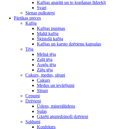
Kafijas aparāti un to kopšanas līdzekļi
Svari
Sienas pulksteņi
Pārtikas preces
Kafija
Kafijas pupiņas
Maltā kafija
Šķīstošā kafija
Kafijas un karsto dzērienu kapsulas
Tēja
Melnā tēja
Zaļā tēja
Augļu tēja
Zāļu tēja
Cukurs, medus, sīrupi
Cukurs
Medus un ievārījumi
Sīrupi
Cepumi
Dzērieni
Ūdens, minerālūdens
Sulas
Gāzēti atspirdzinoši dzērieni
Saldumi
Konfektes