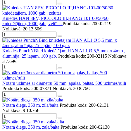
Kniedes HAN 8EV, PICCOLO III,HANG-101-00/50/60
kniedētājiem, 1000 gab., zeltītas
Produkta kods: 200-02119
Noliktavā: 20
13.50€
Kniedes PunchNBind kniedētājam HAN AL1 Ø 5,5 mm. x 4mm.,
alumīnija, 25 lapām, 100 gab.
Produkta kods: 200-02115
Noliktavā:
3
7.69€
Notāru uzlīmes ar diametru 50 mm, apaļas, baltas, 500 uzlīmes/rullī
Produkta kods: 200-07871
Noliktavā: 20
8.76€
Notāra diegs, 350 m, zila/balta
Produkta kods: 200-02131
Noliktavā: 9
10.76€
Notāra diegs, 350 m, zaļa/balta
Produkta kods: 200-02130