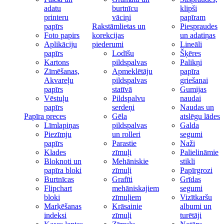
adatu
burtnīcu
klipši
printeru
vāciņi
papīram
papīrs
Rakstāmlietas un
Piespraudes
Foto papirs
korekcijas
un adatiņas
Aplikāciju
piederumi
Lineāli
papīrs
Lodīšu
Šķēres
Kartons
pildspalvas
Palikņi
Zīmēšanas,
Apmeklētāju
papīra
Akvareļu
pildspalvas
griešanai
papīrs
statīvā
Gumijas
Vēstuļu
Pildspalvu
naudai
papīrs
serdeņi
Naudas un
Papīra preces
Gēla
atslēgu lādes
Līmlapiņas
pildspalvas
Galda
Piezīmju
un rolleri
segumi
papīrs
Parastie
Naži
Klades
zīmuļi
Palielināmie
Bloknoti un
Mehāniskie
stikli
papīra bloki
zīmuļi
Papīrgrozi
Burtnīcas
Grafīti
Grīdas
Flipchart
mehāniskajiem
segumi
bloki
zīmuļiem
Vizītkaršu
Marķēšanas
Krāsainie
albumi un
indeksi
zīmuļi
turētāji