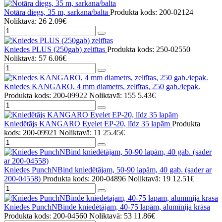
Notāra diegs, 35 m, sarkana/balta
Produkta kods: 200-02124
Noliktavā: 26
2.09€
Kniedes PLUS (250gab) zeltītas
Produkta kods: 250-02550
Noliktavā: 57
6.06€
Kniedes KANGARO, 4 mm diametrs, zeltītas, 250 gab./iepak.
Produkta kods: 200-09922
Noliktavā: 155
5.43€
Kniedētājs KANGARO Eyelet EP-20, līdz 35 lapām
Produkta
kods: 200-09921
Noliktavā: 11
25.45€
Kniedes PunchNBind kniedētājam, 50-90 lapām, 40 gab. (sader ar
200-04558)
Produkta kods: 200-04896
Noliktavā: 19
12.51€
Kniedes PunchNBinde kniedētājam, 40-75 lapām, alumīnija krāsa
Produkta kods: 200-04560
Noliktavā: 53
11.86€