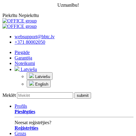
Uzmanību!
Piekrītu
Nepiekrītu
websupport@bbtc.lv
+371 80002050
Piegāde
Garantija
Noteikumi
Latviešu
Latviešu
English
Meklēt
Profils
Pieslēgties
Neesat reģistrējies?
Reģistrēties
Grozs