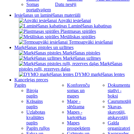
Somas
Datu nesēji
portatīvajiem
Iesiešanas un laminēšanas materiāli
Apvāki iesiešanai
Laminēšanas kabatiņas
Plastmasas spirāles
Metāliskas spirāles
Termoapvāki iesiešanai
Marķēšanas pistoles un uzlīmes
Marķēšanas pistoles
Marķēšanas uzlīmes
Marķēšanas
pistoles ruļļi, rezerves daļas
DYMO marķēšanas lentes
Kancelejas preces
Papīrs
Konforenču
Dokumentu
Biroja
somas un
statīvi -
papīrs
mapes
boksi
Krāsains
Mape -
Caurumotāji
papīrs
slēdzama
Skavas,
Uzlabotas
Mapes -
skavotāji,
kvalitātes
kartotēkas
atskavotāji
papīrs
Mapes
Galda
Papīrs ruļļos
prospektiem
organizatori
Faksa un
Grāmatu un
Saspraudes,