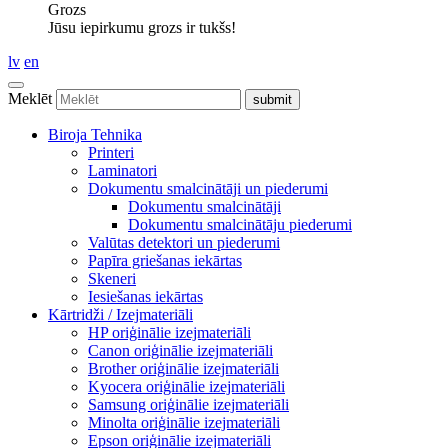
Grozs
Jūsu iepirkumu grozs ir tukšs!
lv
en
Meklēt
Biroja Tehnika
Printeri
Laminatori
Dokumentu smalcinātāji un piederumi
Dokumentu smalcinātāji
Dokumentu smalcinātāju piederumi
Valūtas detektori un piederumi
Papīra griešanas iekārtas
Skeneri
Iesiešanas iekārtas
Kārtridži / Izejmateriāli
HP oriģinālie izejmateriāli
Canon oriģinālie izejmateriāli
Brother oriģinālie izejmateriāli
Kyocera oriģinālie izejmateriāli
Samsung oriģinālie izejmateriāli
Minolta oriģinālie izejmateriāli
Epson oriģinālie izejmateriāli