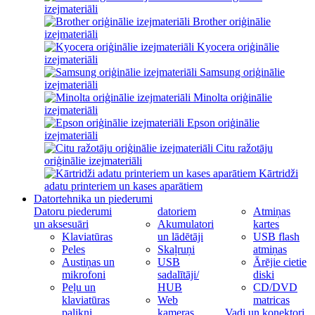
izejmateriāli
Brother oriģinālie
izejmateriāli
Kyocera oriģinālie
izejmateriāli
Samsung oriģinālie
izejmateriāli
Minolta oriģinālie
izejmateriāli
Epson oriģinālie
izejmateriāli
Citu ražotāju
oriģinālie izejmateriāli
Kārtridži
adatu printeriem un kases aparātiem
Datortehnika un piederumi
Datoru piederumi
datoriem
Atmiņas
un aksesuāri
Akumulatori
kartes
Klaviatūras
un lādētāji
USB flash
Peles
Skaļruņi
atmiņas
Austiņas un
USB
Ārējie cietie
mikrofoni
sadalītāji/
diski
Peļu un
HUB
CD/DVD
klaviatūras
Web
matricas
palikņi
kameras
Vadi un konektori