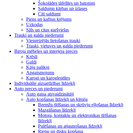
Šokolādes tāfelītes un batoniņi
Saldumu kārbas un izlases
Citi saldumi
Piens un kafijas krējums
Uzkodas
Sāls un citas garšvielas
Trauki un galda piederumi
Vienreizējās lietošanas trauki
Trauki, virtuves un galda piederumi
Biroja mēbeles un interjera preces
Krēsli
Galdi
Kāju palikņi
Apgaismojums
Karogi un karoglentītes
Individuālie aizsardzības līdzekļi
Auto preces un piederumi
Auto gaisa atsvaidzinātāji
Auto kopšanas līdzekļi un ķīmija
Bremžu tīrīšanas un skrūvju eļļošanas līdzekļi
Mazgāšanas līdzekļi
Motora, kontaktu un elektronikas tīrīšanas
līdzekļi
Pulēšanas un atjaunošanas līdzekļi
Riepu un disku kopšana