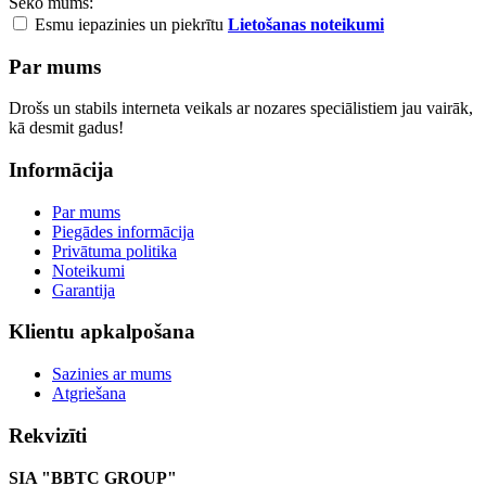
Seko mums:
Esmu iepazinies un piekrītu
Lietošanas noteikumi
Par mums
Drošs un stabils interneta veikals ar nozares speciālistiem jau vairāk,
kā desmit gadus!
Informācija
Par mums
Piegādes informācija
Privātuma politika
Noteikumi
Garantija
Klientu apkalpošana
Sazinies ar mums
Atgriešana
Rekvizīti
SIA "BBTC GROUP"