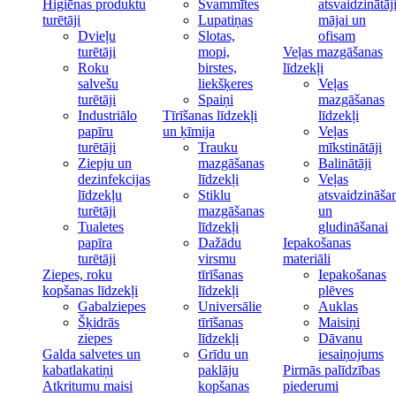
Higiēnas produktu
Švammītes
atsvaidzinātāj
turētāji
Lupatiņas
mājai un
Dvieļu
Slotas,
ofisam
turētāji
mopi,
Veļas mazgāšanas
Roku
birstes,
līdzekļi
salvešu
liekšķeres
Veļas
turētāji
Spaiņi
mazgāšanas
Industriālo
Tīrīšanas līdzekļi
līdzekļi
papīru
un ķīmija
Veļas
turētāji
Trauku
mīkstinātāji
Ziepju un
mazgāšanas
Balinātāji
dezinfekcijas
līdzekļi
Veļas
līdzekļu
Stiklu
atsvaidzināša
turētāji
mazgāšanas
un
Tualetes
līdzekļi
gludināšanai
papīra
Dažādu
Iepakošanas
turētāji
virsmu
materiāli
Ziepes, roku
tīrīšanas
Iepakošanas
kopšanas līdzekļi
līdzekļi
plēves
Gabalziepes
Universālie
Auklas
Šķidrās
tīrīšanas
Maisiņi
ziepes
līdzekļi
Dāvanu
Galda salvetes un
Grīdu un
iesaiņojums
kabatlakatiņi
paklāju
Pirmās palīdzības
Atkritumu maisi
kopšanas
piederumi