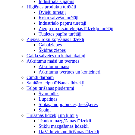
Industriālais papīrs
Higiēnas produktu turētāji
Dvieļu turētāji
Roku salvešu turētāji
Industriālo papīru turētāji
Ziepju un dezinfekcijas līdzekļu turētāji
Tualetes papīra turētāji
Ziepes, roku kopšanas līdzekļi
Gabalziepes
Šķidrās ziepes
Galda salvetes un kabatlakatiņi
Atkritumu maisi un tvertnes
Atkritumu maisi
Atkritumu tvertnes un konteineri
Cimdi darbam
Sanitāro telpu tīrīšanas līdzekļi
Telpu tīrīšanas piederumi
Švammītes
Lupatiņas
Slotas, mopi, birstes, liekšķeres
Spaiņi
Tīrīšanas līdzekļi un ķīmija
Trauku mazgāšanas līdzekļi
Stiklu mazgāšanas līdzekļi
Dažādu virsmu tīrīšanas līdzekļi