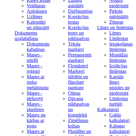
Kases lentas
Zīmuļu
Notāru
Veidlapas
asinātāji
piederumi
Aploksnes
Dzēšgumijas
Pirkstu
Uzlīmes
Korekcijas
mitrinātāji
Kalendāri
lentas
Zīmogi
un plānotāji
Korekcijas
Līmes un līmlentas
Dokumentu
tepes un
Līmes
uzglabāšana
pildspalvas
Līmlentas
Dokumentu
Teksta
Iepakošanas
kabatiņas
marķieri
līmlentas
Mapes -
Permanentie
Montāžas
stūrīši
marķieri
līmlentas
Mapes -
Flomāsteri
Izolācijas
reģistri
Marķieri
līmlentas
Mapes ar
tāfelēm un
Karstās
riņķu
flipchart
līmes
mehānismu
papīram
pistoles un
Mapes -
Otiņas
piederumi
ātršuvēji
Dāvanu
Līmlentas
Mapes -
pildspalvas
turētāji
planšetes
un
Kalkulatori
Mapes un
komplekti
Galda
kārbas ar
Zīmēšanas
kalkulatori
pogu
krāsas
Kabatas
Mapes ar
Plastilīns un
kalkulatori