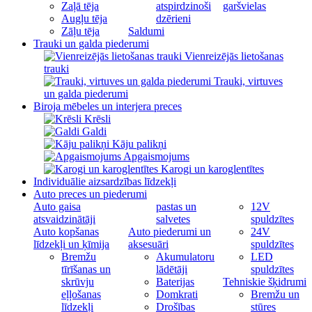
Zaļā tēja
atspirdzinoši
garšvielas
Augļu tēja
dzērieni
Zāļu tēja
Saldumi
Trauki un galda piederumi
Vienreizējās lietošanas
trauki
Trauki, virtuves
un galda piederumi
Biroja mēbeles un interjera preces
Krēsli
Galdi
Kāju palikņi
Apgaismojums
Karogi un karoglentītes
Individuālie aizsardzības līdzekļi
Auto preces un piederumi
Auto gaisa
pastas un
12V
atsvaidzinātāji
salvetes
spuldzītes
Auto kopšanas
Auto piederumi un
24V
līdzekļi un ķīmija
aksesuāri
spuldzītes
Bremžu
Akumulatoru
LED
tīrīšanas un
lādētāji
spuldzītes
skrūvju
Baterijas
Tehniskie šķidrumi
eļļošanas
Domkrati
Bremžu un
līdzekļi
Drošības
stūres