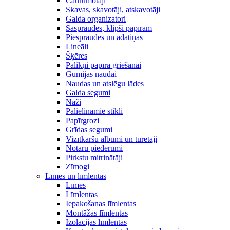
Caurumotāji
Skavas, skavotāji, atskavotāji
Galda organizatori
Saspraudes, klipši papīram
Piespraudes un adatiņas
Lineāli
Šķēres
Palikņi papīra griešanai
Gumijas naudai
Naudas un atslēgu lādes
Galda segumi
Naži
Palielināmie stikli
Papīrgrozi
Grīdas segumi
Vizītkaršu albumi un turētāji
Notāru piederumi
Pirkstu mitrinātāji
Zīmogi
Līmes un līmlentas
Līmes
Līmlentas
Iepakošanas līmlentas
Montāžas līmlentas
Izolācijas līmlentas