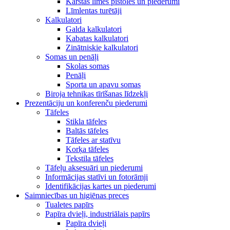
Karstās līmes pistoles un piederumi
Līmlentas turētāji
Kalkulatori
Galda kalkulatori
Kabatas kalkulatori
Zinātniskie kalkulatori
Somas un penāļi
Skolas somas
Penāļi
Sporta un apavu somas
Biroja tehnikas tīrīšanas līdzekļi
Prezentāciju un konferenču piederumi
Tāfeles
Stikla tāfeles
Baltās tāfeles
Tāfeles ar statīvu
Korķa tāfeles
Tekstila tāfeles
Tāfeļu aksesuāri un piederumi
Informācijas statīvi un fotorāmji
Identifikācijas kartes un piederumi
Saimniecības un higiēnas preces
Tualetes papīrs
Papīra dvieļi, industriālais papīrs
Papīra dvieļi