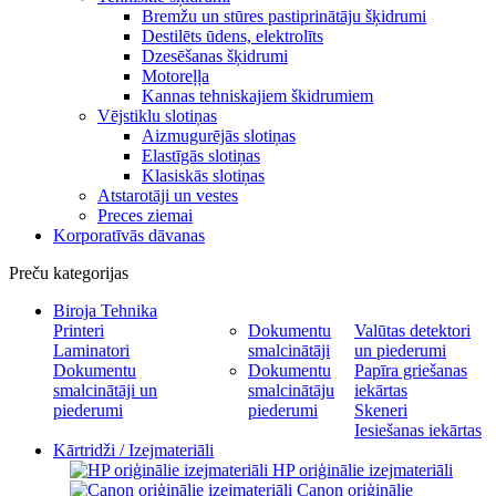
Bremžu un stūres pastiprinātāju šķidrumi
Destilēts ūdens, elektrolīts
Dzesēšanas šķidrumi
Motoreļļa
Kannas tehniskajiem škidrumiem
Vējstiklu slotiņas
Aizmugurējās slotiņas
Elastīgās slotiņas
Klasiskās slotiņas
Atstarotāji un vestes
Preces ziemai
Korporatīvās dāvanas
Preču kategorijas
Biroja Tehnika
Printeri
Dokumentu
Valūtas detektori
Laminatori
smalcinātāji
un piederumi
Dokumentu
Dokumentu
Papīra griešanas
smalcinātāji un
smalcinātāju
iekārtas
piederumi
piederumi
Skeneri
Iesiešanas iekārtas
Kārtridži / Izejmateriāli
HP oriģinālie izejmateriāli
Canon oriģinālie