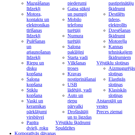
Mazgāšanas
piederumi
pastiprinātāju
līdzekļi
Gaisa sūkņi
šķidrumi
Motora,
un pumpji
Destilēts
kontaktu un
Mobilo
ūdens,
elektronikas
telefonu
elektrolīts
tīrīšanas
turētāji
Dzesēšanas
līdzekļi
Numura
šķidrumi
Pulēšanas
turētāji
Motoreļļa
un
Salona
Kannas
atjaunošanas
paklājiņi
tehniskajiem
līdzekļi
Starta vadi
škidrumiem
Riepu un
Vilkšanas
Vējstiklu slotiņas
disku
troses
Aizmugurējās
kopšana
Kravas
slotiņas
Salona
nostiprināšanai
Elastīgās
kopšana
USB
slotiņas
Stiklu
lādētāji, vadi
Klasiskās
kopšana
Auto un
slotiņas
Vaski un
riepu
Atstarotāji un
keramikas
pārvalki
vestes
pārklājumi
Drošinātāji
Preces ziemai
virsbūvei
un to ligzdas
Papīra
Vējstiklu šķidrumi
dvieļi, roku
Spuldzītes
Korporatīvās dāvanas