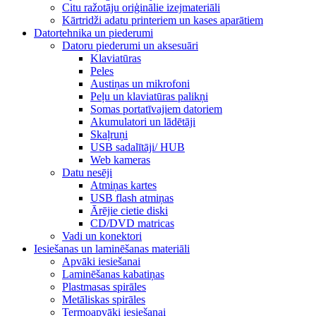
Citu ražotāju oriģinālie izejmateriāli
Kārtridži adatu printeriem un kases aparātiem
Datortehnika un piederumi
Datoru piederumi un aksesuāri
Klaviatūras
Peles
Austiņas un mikrofoni
Peļu un klaviatūras palikņi
Somas portatīvajiem datoriem
Akumulatori un lādētāji
Skaļruņi
USB sadalītāji/ HUB
Web kameras
Datu nesēji
Atmiņas kartes
USB flash atmiņas
Ārējie cietie diski
CD/DVD matricas
Vadi un konektori
Iesiešanas un laminēšanas materiāli
Apvāki iesiešanai
Laminēšanas kabatiņas
Plastmasas spirāles
Metāliskas spirāles
Termoapvāki iesiešanai