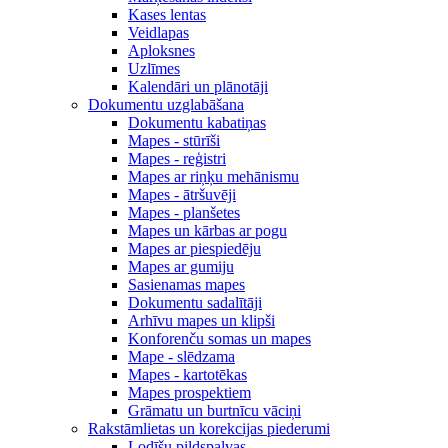
Kases lentas
Veidlapas
Aploksnes
Uzlīmes
Kalendāri un plānotāji
Dokumentu uzglabāšana
Dokumentu kabatiņas
Mapes - stūrīši
Mapes - reģistri
Mapes ar riņķu mehānismu
Mapes - ātršuvēji
Mapes - planšetes
Mapes un kārbas ar pogu
Mapes ar piespiedēju
Mapes ar gumiju
Sasienamas mapes
Dokumentu sadalītāji
Arhīvu mapes un klipši
Konforenču somas un mapes
Mape - slēdzama
Mapes - kartotēkas
Mapes prospektiem
Grāmatu un burtnīcu vāciņi
Rakstāmlietas un korekcijas piederumi
Lodīšu pildspalvas