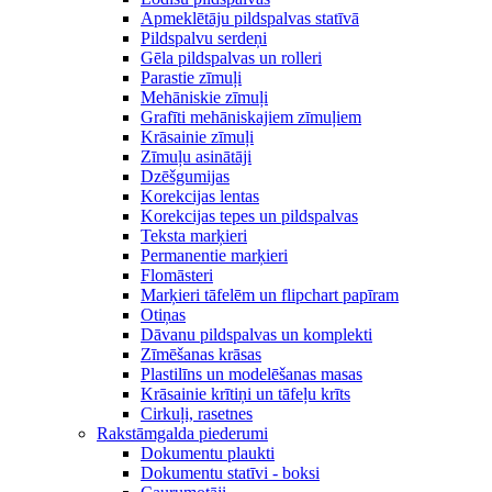
Apmeklētāju pildspalvas statīvā
Pildspalvu serdeņi
Gēla pildspalvas un rolleri
Parastie zīmuļi
Mehāniskie zīmuļi
Grafīti mehāniskajiem zīmuļiem
Krāsainie zīmuļi
Zīmuļu asinātāji
Dzēšgumijas
Korekcijas lentas
Korekcijas tepes un pildspalvas
Teksta marķieri
Permanentie marķieri
Flomāsteri
Marķieri tāfelēm un flipchart papīram
Otiņas
Dāvanu pildspalvas un komplekti
Zīmēšanas krāsas
Plastilīns un modelēšanas masas
Krāsainie krītiņi un tāfeļu krīts
Cirkuļi, rasetnes
Rakstāmgalda piederumi
Dokumentu plaukti
Dokumentu statīvi - boksi