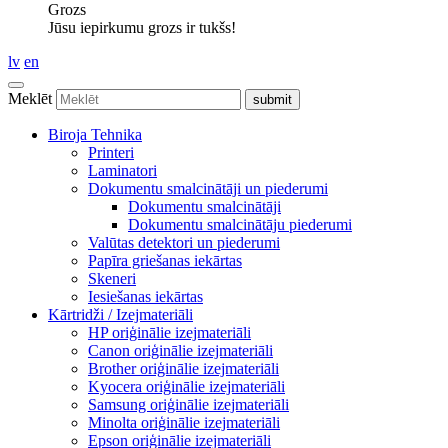
Grozs
Jūsu iepirkumu grozs ir tukšs!
lv
en
Meklēt
Biroja Tehnika
Printeri
Laminatori
Dokumentu smalcinātāji un piederumi
Dokumentu smalcinātāji
Dokumentu smalcinātāju piederumi
Valūtas detektori un piederumi
Papīra griešanas iekārtas
Skeneri
Iesiešanas iekārtas
Kārtridži / Izejmateriāli
HP oriģinālie izejmateriāli
Canon oriģinālie izejmateriāli
Brother oriģinālie izejmateriāli
Kyocera oriģinālie izejmateriāli
Samsung oriģinālie izejmateriāli
Minolta oriģinālie izejmateriāli
Epson oriģinālie izejmateriāli