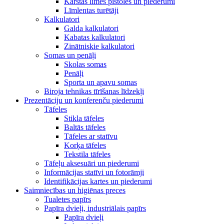
Karstās līmes pistoles un piederumi
Līmlentas turētāji
Kalkulatori
Galda kalkulatori
Kabatas kalkulatori
Zinātniskie kalkulatori
Somas un penāļi
Skolas somas
Penāļi
Sporta un apavu somas
Biroja tehnikas tīrīšanas līdzekļi
Prezentāciju un konferenču piederumi
Tāfeles
Stikla tāfeles
Baltās tāfeles
Tāfeles ar statīvu
Korķa tāfeles
Tekstila tāfeles
Tāfeļu aksesuāri un piederumi
Informācijas statīvi un fotorāmji
Identifikācijas kartes un piederumi
Saimniecības un higiēnas preces
Tualetes papīrs
Papīra dvieļi, industriālais papīrs
Papīra dvieļi