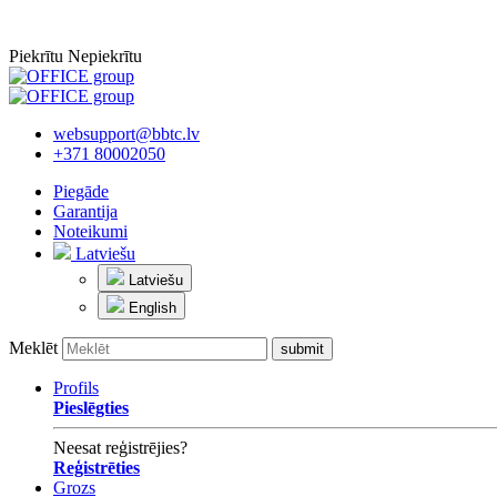
Piekrītu
Nepiekrītu
websupport@bbtc.lv
+371 80002050
Piegāde
Garantija
Noteikumi
Latviešu
Latviešu
English
Meklēt
Profils
Pieslēgties
Neesat reģistrējies?
Reģistrēties
Grozs