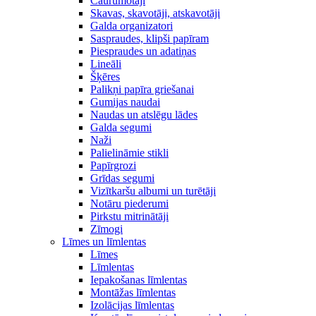
Caurumotāji
Skavas, skavotāji, atskavotāji
Galda organizatori
Saspraudes, klipši papīram
Piespraudes un adatiņas
Lineāli
Šķēres
Palikņi papīra griešanai
Gumijas naudai
Naudas un atslēgu lādes
Galda segumi
Naži
Palielināmie stikli
Papīrgrozi
Grīdas segumi
Vizītkaršu albumi un turētāji
Notāru piederumi
Pirkstu mitrinātāji
Zīmogi
Līmes un līmlentas
Līmes
Līmlentas
Iepakošanas līmlentas
Montāžas līmlentas
Izolācijas līmlentas