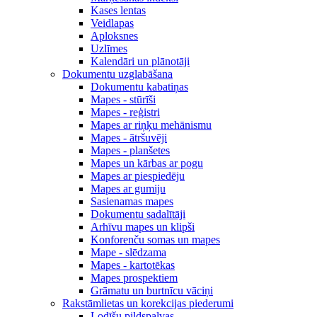
Kases lentas
Veidlapas
Aploksnes
Uzlīmes
Kalendāri un plānotāji
Dokumentu uzglabāšana
Dokumentu kabatiņas
Mapes - stūrīši
Mapes - reģistri
Mapes ar riņķu mehānismu
Mapes - ātršuvēji
Mapes - planšetes
Mapes un kārbas ar pogu
Mapes ar piespiedēju
Mapes ar gumiju
Sasienamas mapes
Dokumentu sadalītāji
Arhīvu mapes un klipši
Konforenču somas un mapes
Mape - slēdzama
Mapes - kartotēkas
Mapes prospektiem
Grāmatu un burtnīcu vāciņi
Rakstāmlietas un korekcijas piederumi
Lodīšu pildspalvas