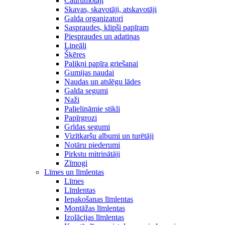
Caurumotāji
Skavas, skavotāji, atskavotāji
Galda organizatori
Saspraudes, klipši papīram
Piespraudes un adatiņas
Lineāli
Šķēres
Palikņi papīra griešanai
Gumijas naudai
Naudas un atslēgu lādes
Galda segumi
Naži
Palielināmie stikli
Papīrgrozi
Grīdas segumi
Vizītkaršu albumi un turētāji
Notāru piederumi
Pirkstu mitrinātāji
Zīmogi
Līmes un līmlentas
Līmes
Līmlentas
Iepakošanas līmlentas
Montāžas līmlentas
Izolācijas līmlentas