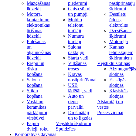
Mazgāšanas
piederumi
pastiprinātāju
līdzekļi
Gaisa sūkņi
šķidrumi
Motora,
un pumpji
Destilēts
kontaktu un
Mobilo
ūdens,
elektronikas
telefonu
elektrolīts
tīrīšanas
turētāji
Dzesēšanas
līdzekļi
Numura
šķidrumi
Pulēšanas
turētāji
Motoreļļa
un
Salona
Kannas
atjaunošanas
paklājiņi
tehniskajiem
līdzekļi
Starta vadi
škidrumiem
Riepu un
Vilkšanas
Vējstiklu slotiņas
disku
troses
Aizmugurējās
kopšana
Kravas
slotiņas
Salona
nostiprināšanai
Elastīgās
kopšana
USB
slotiņas
Stiklu
lādētāji, vadi
Klasiskās
kopšana
Auto un
slotiņas
Vaski un
riepu
Atstarotāji un
keramikas
pārvalki
vestes
pārklājumi
Drošinātāji
Preces ziemai
virsbūvei
un to ligzdas
Papīra
Vējstiklu šķidrumi
dvieļi, roku
Spuldzītes
Korporatīvās dāvanas