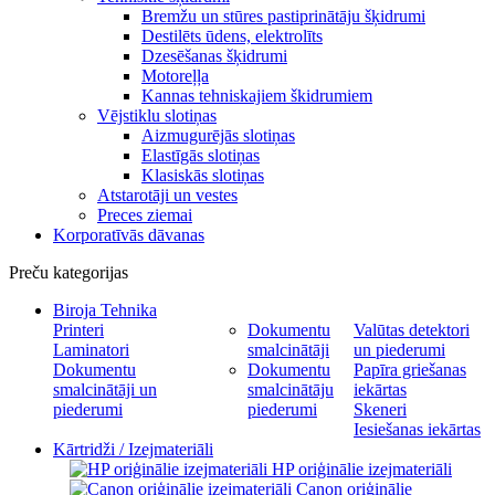
Bremžu un stūres pastiprinātāju šķidrumi
Destilēts ūdens, elektrolīts
Dzesēšanas šķidrumi
Motoreļļa
Kannas tehniskajiem škidrumiem
Vējstiklu slotiņas
Aizmugurējās slotiņas
Elastīgās slotiņas
Klasiskās slotiņas
Atstarotāji un vestes
Preces ziemai
Korporatīvās dāvanas
Preču kategorijas
Biroja Tehnika
Printeri
Dokumentu
Valūtas detektori
Laminatori
smalcinātāji
un piederumi
Dokumentu
Dokumentu
Papīra griešanas
smalcinātāji un
smalcinātāju
iekārtas
piederumi
piederumi
Skeneri
Iesiešanas iekārtas
Kārtridži / Izejmateriāli
HP oriģinālie izejmateriāli
Canon oriģinālie