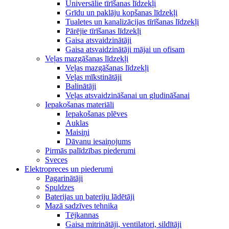
Universālie tīrīšanas līdzekļi
Grīdu un paklāju kopšanas līdzekļi
Tualetes un kanalizācijas tīrīšanas līdzekļi
Pārējie tīrīšanas līdzekļi
Gaisa atsvaidzinātāji
Gaisa atsvaidzinātāji mājai un ofisam
Veļas mazgāšanas līdzekļi
Veļas mazgāšanas līdzekļi
Veļas mīkstinātāji
Balinātāji
Veļas atsvaidzināšanai un gludināšanai
Iepakošanas materiāli
Iepakošanas plēves
Auklas
Maisiņi
Dāvanu iesaiņojums
Pirmās palīdzības piederumi
Sveces
Elektropreces un piederumi
Pagarinātāji
Spuldzes
Baterijas un bateriju lādētāji
Mazā sadzīves tehnika
Tējkannas
Gaisa mitrinātāji, ventilatori, sildītāji