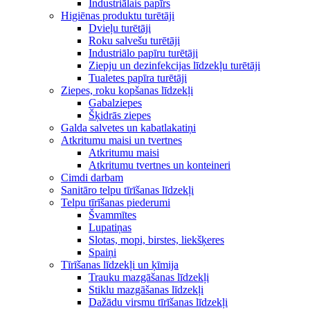
Industriālais papīrs
Higiēnas produktu turētāji
Dvieļu turētāji
Roku salvešu turētāji
Industriālo papīru turētāji
Ziepju un dezinfekcijas līdzekļu turētāji
Tualetes papīra turētāji
Ziepes, roku kopšanas līdzekļi
Gabalziepes
Šķidrās ziepes
Galda salvetes un kabatlakatiņi
Atkritumu maisi un tvertnes
Atkritumu maisi
Atkritumu tvertnes un konteineri
Cimdi darbam
Sanitāro telpu tīrīšanas līdzekļi
Telpu tīrīšanas piederumi
Švammītes
Lupatiņas
Slotas, mopi, birstes, liekšķeres
Spaiņi
Tīrīšanas līdzekļi un ķīmija
Trauku mazgāšanas līdzekļi
Stiklu mazgāšanas līdzekļi
Dažādu virsmu tīrīšanas līdzekļi