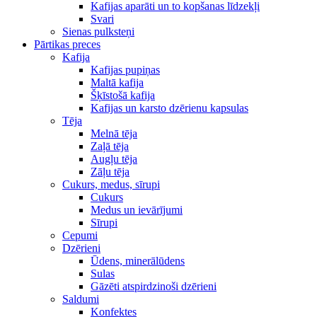
Kafijas aparāti un to kopšanas līdzekļi
Svari
Sienas pulksteņi
Pārtikas preces
Kafija
Kafijas pupiņas
Maltā kafija
Šķīstošā kafija
Kafijas un karsto dzērienu kapsulas
Tēja
Melnā tēja
Zaļā tēja
Augļu tēja
Zāļu tēja
Cukurs, medus, sīrupi
Cukurs
Medus un ievārījumi
Sīrupi
Cepumi
Dzērieni
Ūdens, minerālūdens
Sulas
Gāzēti atspirdzinoši dzērieni
Saldumi
Konfektes