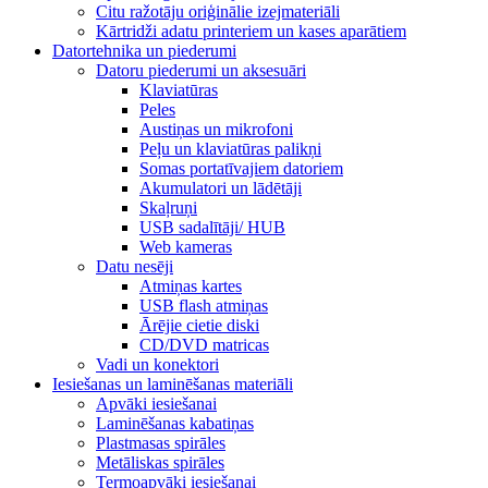
Citu ražotāju oriģinālie izejmateriāli
Kārtridži adatu printeriem un kases aparātiem
Datortehnika un piederumi
Datoru piederumi un aksesuāri
Klaviatūras
Peles
Austiņas un mikrofoni
Peļu un klaviatūras palikņi
Somas portatīvajiem datoriem
Akumulatori un lādētāji
Skaļruņi
USB sadalītāji/ HUB
Web kameras
Datu nesēji
Atmiņas kartes
USB flash atmiņas
Ārējie cietie diski
CD/DVD matricas
Vadi un konektori
Iesiešanas un laminēšanas materiāli
Apvāki iesiešanai
Laminēšanas kabatiņas
Plastmasas spirāles
Metāliskas spirāles
Termoapvāki iesiešanai