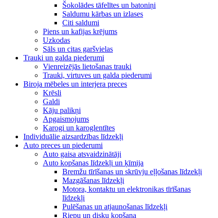
Šokolādes tāfelītes un batoniņi
Saldumu kārbas un izlases
Citi saldumi
Piens un kafijas krējums
Uzkodas
Sāls un citas garšvielas
Trauki un galda piederumi
Vienreizējās lietošanas trauki
Trauki, virtuves un galda piederumi
Biroja mēbeles un interjera preces
Krēsli
Galdi
Kāju palikņi
Apgaismojums
Karogi un karoglentītes
Individuālie aizsardzības līdzekļi
Auto preces un piederumi
Auto gaisa atsvaidzinātāji
Auto kopšanas līdzekļi un ķīmija
Bremžu tīrīšanas un skrūvju eļļošanas līdzekļi
Mazgāšanas līdzekļi
Motora, kontaktu un elektronikas tīrīšanas
līdzekļi
Pulēšanas un atjaunošanas līdzekļi
Riepu un disku kopšana