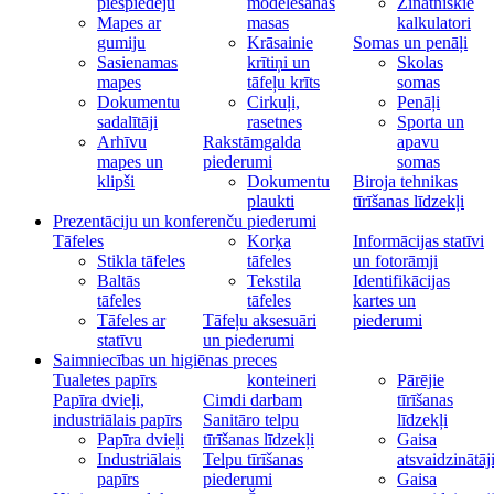
piespiedēju
modelēšanas
Zinātniskie
Mapes ar
masas
kalkulatori
gumiju
Krāsainie
Somas un penāļi
Sasienamas
krītiņi un
Skolas
mapes
tāfeļu krīts
somas
Dokumentu
Cirkuļi,
Penāļi
sadalītāji
rasetnes
Sporta un
Arhīvu
Rakstāmgalda
apavu
mapes un
piederumi
somas
klipši
Dokumentu
Biroja tehnikas
plaukti
tīrīšanas līdzekļi
Prezentāciju un konferenču piederumi
Tāfeles
Korķa
Informācijas statīvi
Stikla tāfeles
tāfeles
un fotorāmji
Baltās
Tekstila
Identifikācijas
tāfeles
tāfeles
kartes un
Tāfeles ar
Tāfeļu aksesuāri
piederumi
statīvu
un piederumi
Saimniecības un higiēnas preces
Tualetes papīrs
konteineri
Pārējie
Papīra dvieļi,
Cimdi darbam
tīrīšanas
industriālais papīrs
Sanitāro telpu
līdzekļi
Papīra dvieļi
tīrīšanas līdzekļi
Gaisa
Industriālais
Telpu tīrīšanas
atsvaidzinātāj
papīrs
piederumi
Gaisa