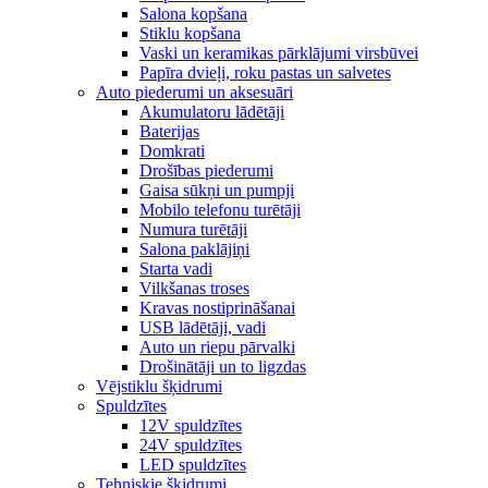
Salona kopšana
Stiklu kopšana
Vaski un keramikas pārklājumi virsbūvei
Papīra dvieļi, roku pastas un salvetes
Auto piederumi un aksesuāri
Akumulatoru lādētāji
Baterijas
Domkrati
Drošības piederumi
Gaisa sūkņi un pumpji
Mobilo telefonu turētāji
Numura turētāji
Salona paklājiņi
Starta vadi
Vilkšanas troses
Kravas nostiprināšanai
USB lādētāji, vadi
Auto un riepu pārvalki
Drošinātāji un to ligzdas
Vējstiklu šķidrumi
Spuldzītes
12V spuldzītes
24V spuldzītes
LED spuldzītes
Tehniskie šķidrumi