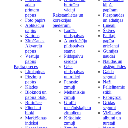
adatu
burtnīcu
klipši
printeru
vāciņi
papīram
papīrs
Rakstāmlietas un
Piespraudes
Foto papirs
korekcijas
un adatiņas
Aplikāciju
piederumi
Lineāli
papīrs
Lodīšu
Šķēres
Kartons
pildspalvas
Palikņi
Zīmēšanas,
Apmeklētāju
papīra
Akvareļu
pildspalvas
griešanai
papīrs
statīvā
Gumijas
Vēstuļu
Pildspalvu
naudai
papīrs
serdeņi
Naudas un
Papīra preces
Gēla
atslēgu lādes
Līmlapiņas
pildspalvas
Galda
Piezīmju
un rolleri
segumi
papīrs
Parastie
Naži
Klades
zīmuļi
Palielināmie
Bloknoti un
Mehāniskie
stikli
papīra bloki
zīmuļi
Papīrgrozi
Burtnīcas
Grafīti
Grīdas
Flipchart
mehāniskajiem
segumi
bloki
zīmuļiem
Vizītkaršu
Marķēšanas
Krāsainie
albumi un
indeksi
zīmuļi
turētāji