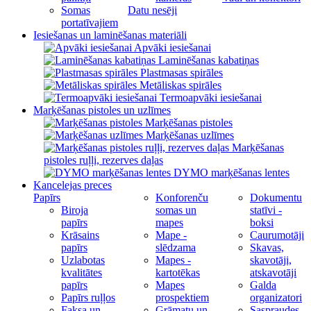
Somas
Datu nesēji
portatīvajiem
Iesiešanas un laminēšanas materiāli
Apvāki iesiešanai
Laminēšanas kabatiņas
Plastmasas spirāles
Metāliskas spirāles
Termoapvāki iesiešanai
Marķēšanas pistoles un uzlīmes
Marķēšanas pistoles
Marķēšanas uzlīmes
Marķēšanas
pistoles ruļļi, rezerves daļas
DYMO marķēšanas lentes
Kancelejas preces
Papīrs
Konforenču
Dokumentu
Biroja
somas un
statīvi -
papīrs
mapes
boksi
Krāsains
Mape -
Caurumotāji
papīrs
slēdzama
Skavas,
Uzlabotas
Mapes -
skavotāji,
kvalitātes
kartotēkas
atskavotāji
papīrs
Mapes
Galda
Papīrs ruļļos
prospektiem
organizatori
Faksa un
Grāmatu un
Saspraudes,