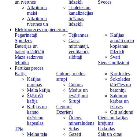
un tvertnes
līdzekļi
Sveces
Atkritumu
Tualetes un
maisi
kanalizācijas
Atkritumu
tīrīšanas
tvertnes un
līdzekļi
Elektropreces un piederumi
Pagarinātāji
Tējkannas
Kafijas
Spuldzes
Gaisa
aparāti un to
Baterijas un
mitrinātāji,
kopšanas
bateriju lādētāji
ventilatori,
līdzekļi
Mazā sadzīves
sildītāji
Svari
tehnika
Sienas pulksteņi
Pārtikas preces
Kafija
Cukurs, medus,
Konfektes
Kafijas
sīrupi
Šokolādes
pupiņas
Cukurs
tāfelītes un
Maltā kafija
Medus un
batoniņi
Šķīstošā
ievārījumi
Saldumu
kafija
Sīrupi
kārbas un
Kafijas un
Cepumi
izlases
karsto
Dzērieni
Citi saldumi
dzērienu
Ūdens,
Piens un kafijas
kapsulas
minerālūdens
krējums
Tēja
Sulas
Uzkodas
Melnā tēja
Gāzēti
Sāls un citas