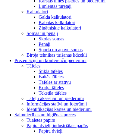
Karstās līmes pistoles un piederumi
Līmlentas turētāji
Kalkulatori
Galda kalkulatori
Kabatas kalkulatori
Zinātniskie kalkulatori
Somas un penāļi
Skolas somas
Penāļi
Sporta un apavu somas
Biroja tehnikas tīrīšanas līdzekļi
Prezentāciju un konferenču piederumi
Tāfeles
Stikla tāfeles
Baltās tāfeles
Tāfeles ar statīvu
Korķa tāfeles
Tekstila tāfeles
Tāfeļu aksesuāri un piederumi
Informācijas statīvi un fotorāmji
Identifikācijas kartes un piederumi
Saimniecības un higiēnas preces
Tualetes papīrs
Papīra dvieļi, industriālais papīrs
Papīra dvieļi