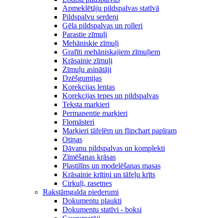
Apmeklētāju pildspalvas statīvā
Pildspalvu serdeņi
Gēla pildspalvas un rolleri
Parastie zīmuļi
Mehāniskie zīmuļi
Grafīti mehāniskajiem zīmuļiem
Krāsainie zīmuļi
Zīmuļu asinātāji
Dzēšgumijas
Korekcijas lentas
Korekcijas tepes un pildspalvas
Teksta marķieri
Permanentie marķieri
Flomāsteri
Marķieri tāfelēm un flipchart papīram
Otiņas
Dāvanu pildspalvas un komplekti
Zīmēšanas krāsas
Plastilīns un modelēšanas masas
Krāsainie krītiņi un tāfeļu krīts
Cirkuļi, rasetnes
Rakstāmgalda piederumi
Dokumentu plaukti
Dokumentu statīvi - boksi