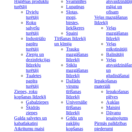
Higiēnas produktu
Švammītes
atsvaidzinātāj
turētāji
Lupatiņas
mājai un
Dvieļu
Slotas,
ofisam
turētāji
mopi,
Veļas mazgāšanas
Roku
birstes,
līdzekļi
salvešu
liekšķeres
Veļas
turētāji
Spaiņi
mazgāšanas
Industriālo
Tīrīšanas līdzekļi
līdzekļi
papīru
un ķīmija
Veļas
turētāji
Trauku
mīkstinātāji
Ziepju un
mazgāšanas
Balinātāji
dezinfekcijas
līdzekļi
Veļas
līdzekļu
Stiklu
atsvaidzināša
turētāji
mazgāšanas
un
Tualetes
līdzekļi
gludināšanai
papīra
Dažādu
Iepakošanas
turētāji
virsmu
materiāli
Ziepes, roku
tīrīšanas
Iepakošanas
kopšanas līdzekļi
līdzekļi
plēves
Gabalziepes
Universālie
Auklas
Šķidrās
tīrīšanas
Maisiņi
ziepes
līdzekļi
Dāvanu
Galda salvetes un
Grīdu un
iesaiņojums
kabatlakatiņi
paklāju
Pirmās palīdzības
Atkritumu maisi
kopšanas
piederumi