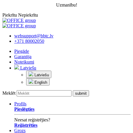
Uzmanību!
Piekrītu
Nepiekrītu
websupport@bbtc.lv
+371 80002050
Piegāde
Garantija
Noteikumi
Latviešu
Latviešu
English
Meklēt
Profils
Pieslēgties
Neesat reģistrējies?
Reģistrēties
Grozs