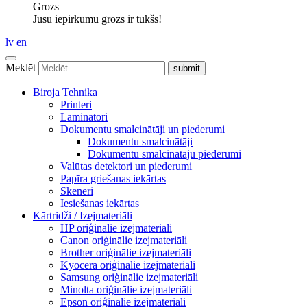
Grozs
Jūsu iepirkumu grozs ir tukšs!
lv
en
Meklēt
Biroja Tehnika
Printeri
Laminatori
Dokumentu smalcinātāji un piederumi
Dokumentu smalcinātāji
Dokumentu smalcinātāju piederumi
Valūtas detektori un piederumi
Papīra griešanas iekārtas
Skeneri
Iesiešanas iekārtas
Kārtridži / Izejmateriāli
HP oriģinālie izejmateriāli
Canon oriģinālie izejmateriāli
Brother oriģinālie izejmateriāli
Kyocera oriģinālie izejmateriāli
Samsung oriģinālie izejmateriāli
Minolta oriģinālie izejmateriāli
Epson oriģinālie izejmateriāli