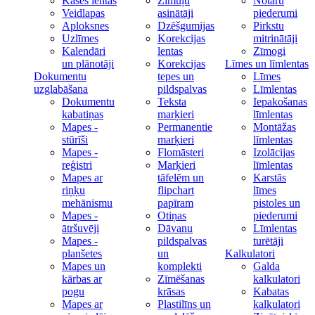
Kases lentas
Zīmuļu
Notāru
Veidlapas
asinātāji
piederumi
Aploksnes
Dzēšgumijas
Pirkstu
Uzlīmes
Korekcijas
mitrinātāji
Kalendāri
lentas
Zīmogi
un plānotāji
Korekcijas
Līmes un līmlentas
Dokumentu
tepes un
Līmes
uzglabāšana
pildspalvas
Līmlentas
Dokumentu
Teksta
Iepakošanas
kabatiņas
marķieri
līmlentas
Mapes -
Permanentie
Montāžas
stūrīši
marķieri
līmlentas
Mapes -
Flomāsteri
Izolācijas
reģistri
Marķieri
līmlentas
Mapes ar
tāfelēm un
Karstās
riņķu
flipchart
līmes
mehānismu
papīram
pistoles un
Mapes -
Otiņas
piederumi
ātršuvēji
Dāvanu
Līmlentas
Mapes -
pildspalvas
turētāji
planšetes
un
Kalkulatori
Mapes un
komplekti
Galda
kārbas ar
Zīmēšanas
kalkulatori
pogu
krāsas
Kabatas
Mapes ar
Plastilīns un
kalkulatori