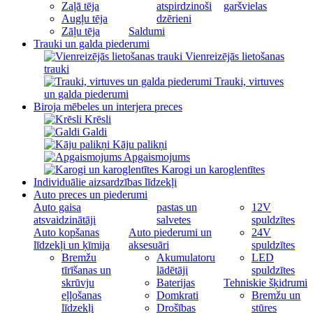
Zaļā tēja
atspirdzinoši
garšvielas
Augļu tēja
dzērieni
Zāļu tēja
Saldumi
Trauki un galda piederumi
Vienreizējās lietošanas
trauki
Trauki, virtuves
un galda piederumi
Biroja mēbeles un interjera preces
Krēsli
Galdi
Kāju palikņi
Apgaismojums
Karogi un karoglentītes
Individuālie aizsardzības līdzekļi
Auto preces un piederumi
Auto gaisa
pastas un
12V
atsvaidzinātāji
salvetes
spuldzītes
Auto kopšanas
Auto piederumi un
24V
līdzekļi un ķīmija
aksesuāri
spuldzītes
Bremžu
Akumulatoru
LED
tīrīšanas un
lādētāji
spuldzītes
skrūvju
Baterijas
Tehniskie šķidrumi
eļļošanas
Domkrati
Bremžu un
līdzekļi
Drošības
stūres