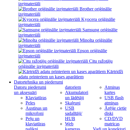
izejmateriāli
Brother oriģinālie
izejmateriāli
Kyocera oriģinālie
izejmateriāli
Samsung oriģinālie
izejmateriāli
Minolta oriģinālie
izejmateriāli
Epson oriģinālie
izejmateriāli
Citu ražotāju
oriģinālie izejmateriāli
Kārtridži
adatu printeriem un kases aparātiem
Datortehnika un piederumi
Datoru piederumi
datoriem
Atmiņas
un aksesuāri
Akumulatori
kartes
Klaviatūras
un lādētāji
USB flash
Peles
Skaļruņi
atmiņas
Austiņas un
USB
Ārējie cietie
mikrofoni
sadalītāji/
diski
Peļu un
HUB
CD/DVD
klaviatūras
Web
matricas
palikņi
kameras
Vadi un konektori