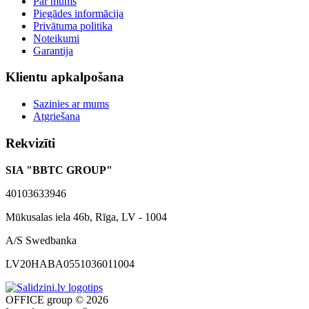
Par mums
Piegādes informācija
Privātuma politika
Noteikumi
Garantija
Klientu apkalpošana
Sazinies ar mums
Atgriešana
Rekvizīti
SIA "BBTC GROUP"
40103633946
Mūkusalas iela 46b, Rīga, LV - 1004
A/S Swedbanka
LV20HABA0551036011004
OFFICE group © 2026