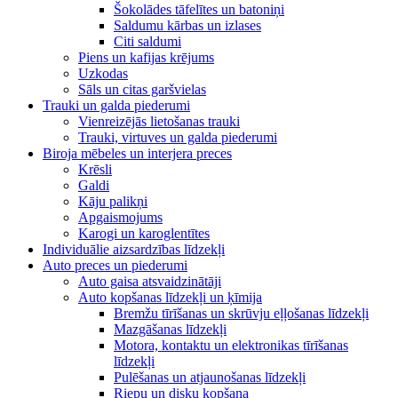
Šokolādes tāfelītes un batoniņi
Saldumu kārbas un izlases
Citi saldumi
Piens un kafijas krējums
Uzkodas
Sāls un citas garšvielas
Trauki un galda piederumi
Vienreizējās lietošanas trauki
Trauki, virtuves un galda piederumi
Biroja mēbeles un interjera preces
Krēsli
Galdi
Kāju palikņi
Apgaismojums
Karogi un karoglentītes
Individuālie aizsardzības līdzekļi
Auto preces un piederumi
Auto gaisa atsvaidzinātāji
Auto kopšanas līdzekļi un ķīmija
Bremžu tīrīšanas un skrūvju eļļošanas līdzekļi
Mazgāšanas līdzekļi
Motora, kontaktu un elektronikas tīrīšanas
līdzekļi
Pulēšanas un atjaunošanas līdzekļi
Riepu un disku kopšana