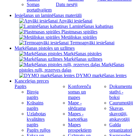
Somas
Datu nesēji
portatīvajiem
Iesiešanas un laminēšanas materiāli
Apvāki iesiešanai
Laminēšanas kabatiņas
Plastmasas spirāles
Metāliskas spirāles
Termoapvāki iesiešanai
Marķēšanas pistoles un uzlīmes
Marķēšanas pistoles
Marķēšanas uzlīmes
Marķēšanas
pistoles ruļļi, rezerves daļas
DYMO marķēšanas lentes
Kancelejas preces
Papīrs
Konforenču
Dokumentu
Biroja
somas un
statīvi -
papīrs
mapes
boksi
Krāsains
Mape -
Caurumotāji
papīrs
slēdzama
Skavas,
Uzlabotas
Mapes -
skavotāji,
kvalitātes
kartotēkas
atskavotāji
papīrs
Mapes
Galda
Papīrs ruļļos
prospektiem
organizatori
Faksa un
Grāmatu un
Saspraudes,