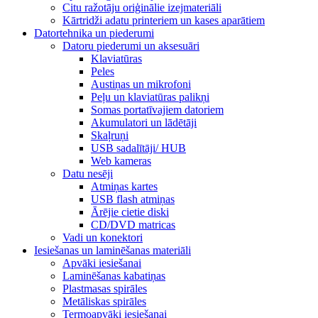
Citu ražotāju oriģinālie izejmateriāli
Kārtridži adatu printeriem un kases aparātiem
Datortehnika un piederumi
Datoru piederumi un aksesuāri
Klaviatūras
Peles
Austiņas un mikrofoni
Peļu un klaviatūras palikņi
Somas portatīvajiem datoriem
Akumulatori un lādētāji
Skaļruņi
USB sadalītāji/ HUB
Web kameras
Datu nesēji
Atmiņas kartes
USB flash atmiņas
Ārējie cietie diski
CD/DVD matricas
Vadi un konektori
Iesiešanas un laminēšanas materiāli
Apvāki iesiešanai
Laminēšanas kabatiņas
Plastmasas spirāles
Metāliskas spirāles
Termoapvāki iesiešanai