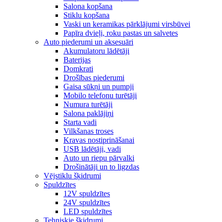
Salona kopšana
Stiklu kopšana
Vaski un keramikas pārklājumi virsbūvei
Papīra dvieļi, roku pastas un salvetes
Auto piederumi un aksesuāri
Akumulatoru lādētāji
Baterijas
Domkrati
Drošības piederumi
Gaisa sūkņi un pumpji
Mobilo telefonu turētāji
Numura turētāji
Salona paklājiņi
Starta vadi
Vilkšanas troses
Kravas nostiprināšanai
USB lādētāji, vadi
Auto un riepu pārvalki
Drošinātāji un to ligzdas
Vējstiklu šķidrumi
Spuldzītes
12V spuldzītes
24V spuldzītes
LED spuldzītes
Tehniskie šķidrumi