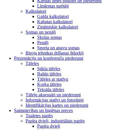
Karstās līmes pistoles un piederumi
Līmlentas turētāji
Kalkulatori
Galda kalkulatori
Kabatas kalkulatori
Zinātniskie kalkulatori
Somas un penāļi
Skolas somas
Penāļi
Sporta un apavu somas
Biroja tehnikas tīrīšanas līdzekļi
Prezentāciju un konferenču piederumi
Tāfeles
Stikla tāfeles
Baltās tāfeles
Tāfeles ar statīvu
Korķa tāfeles
Tekstila tāfeles
Tāfeļu aksesuāri un piederumi
Informācijas statīvi un fotorāmji
Identifikācijas kartes un piederumi
Saimniecības un higiēnas preces
Tualetes papīrs
Papīra dvieļi, industriālais papīrs
Papīra dvieļi