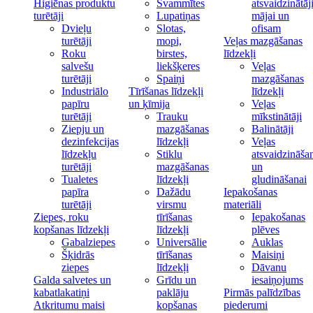
Higiēnas produktu
Švammītes
atsvaidzinātāj
turētāji
Lupatiņas
mājai un
Dvieļu
Slotas,
ofisam
turētāji
mopi,
Veļas mazgāšanas
Roku
birstes,
līdzekļi
salvešu
liekšķeres
Veļas
turētāji
Spaiņi
mazgāšanas
Industriālo
Tīrīšanas līdzekļi
līdzekļi
papīru
un ķīmija
Veļas
turētāji
Trauku
mīkstinātāji
Ziepju un
mazgāšanas
Balinātāji
dezinfekcijas
līdzekļi
Veļas
līdzekļu
Stiklu
atsvaidzināša
turētāji
mazgāšanas
un
Tualetes
līdzekļi
gludināšanai
papīra
Dažādu
Iepakošanas
turētāji
virsmu
materiāli
Ziepes, roku
tīrīšanas
Iepakošanas
kopšanas līdzekļi
līdzekļi
plēves
Gabalziepes
Universālie
Auklas
Šķidrās
tīrīšanas
Maisiņi
ziepes
līdzekļi
Dāvanu
Galda salvetes un
Grīdu un
iesaiņojums
kabatlakatiņi
paklāju
Pirmās palīdzības
Atkritumu maisi
kopšanas
piederumi