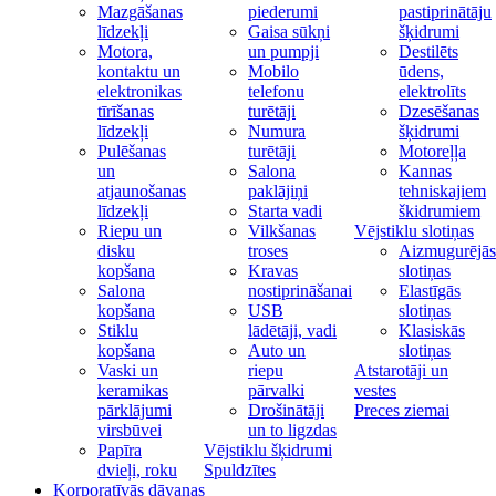
Mazgāšanas
piederumi
pastiprinātāju
līdzekļi
Gaisa sūkņi
šķidrumi
Motora,
un pumpji
Destilēts
kontaktu un
Mobilo
ūdens,
elektronikas
telefonu
elektrolīts
tīrīšanas
turētāji
Dzesēšanas
līdzekļi
Numura
šķidrumi
Pulēšanas
turētāji
Motoreļļa
un
Salona
Kannas
atjaunošanas
paklājiņi
tehniskajiem
līdzekļi
Starta vadi
škidrumiem
Riepu un
Vilkšanas
Vējstiklu slotiņas
disku
troses
Aizmugurējās
kopšana
Kravas
slotiņas
Salona
nostiprināšanai
Elastīgās
kopšana
USB
slotiņas
Stiklu
lādētāji, vadi
Klasiskās
kopšana
Auto un
slotiņas
Vaski un
riepu
Atstarotāji un
keramikas
pārvalki
vestes
pārklājumi
Drošinātāji
Preces ziemai
virsbūvei
un to ligzdas
Papīra
Vējstiklu šķidrumi
dvieļi, roku
Spuldzītes
Korporatīvās dāvanas