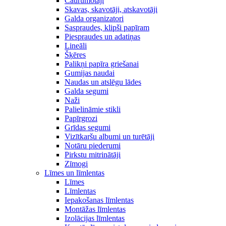
Caurumotāji
Skavas, skavotāji, atskavotāji
Galda organizatori
Saspraudes, klipši papīram
Piespraudes un adatiņas
Lineāli
Šķēres
Palikņi papīra griešanai
Gumijas naudai
Naudas un atslēgu lādes
Galda segumi
Naži
Palielināmie stikli
Papīrgrozi
Grīdas segumi
Vizītkaršu albumi un turētāji
Notāru piederumi
Pirkstu mitrinātāji
Zīmogi
Līmes un līmlentas
Līmes
Līmlentas
Iepakošanas līmlentas
Montāžas līmlentas
Izolācijas līmlentas