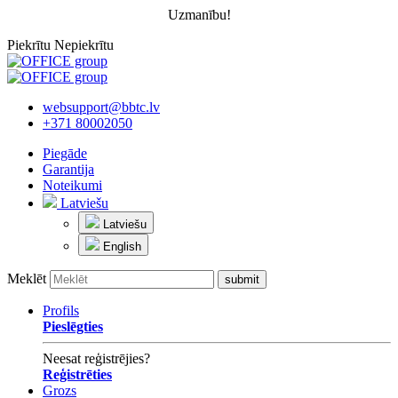
Uzmanību!
Piekrītu
Nepiekrītu
websupport@bbtc.lv
+371 80002050
Piegāde
Garantija
Noteikumi
Latviešu
Latviešu
English
Meklēt
Profils
Pieslēgties
Neesat reģistrējies?
Reģistrēties
Grozs