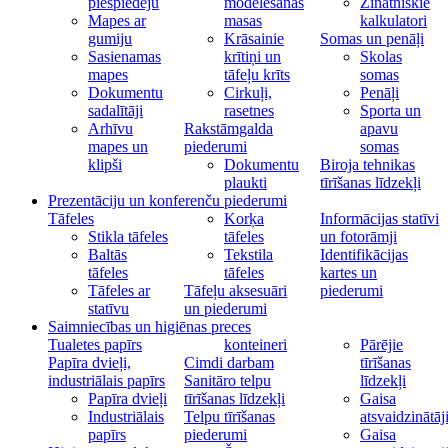
piespiedēju
modelēšanas
Zinātniskie
Mapes ar
masas
kalkulatori
gumiju
Krāsainie
Somas un penāļi
Sasienamas
krītiņi un
Skolas
mapes
tāfeļu krīts
somas
Dokumentu
Cirkuļi,
Penāļi
sadalītāji
rasetnes
Sporta un
Arhīvu
Rakstāmgalda
apavu
mapes un
piederumi
somas
klipši
Dokumentu
Biroja tehnikas
plaukti
tīrīšanas līdzekļi
Prezentāciju un konferenču piederumi
Tāfeles
Korķa
Informācijas statīvi
Stikla tāfeles
tāfeles
un fotorāmji
Baltās
Tekstila
Identifikācijas
tāfeles
tāfeles
kartes un
Tāfeles ar
Tāfeļu aksesuāri
piederumi
statīvu
un piederumi
Saimniecības un higiēnas preces
Tualetes papīrs
konteineri
Pārējie
Papīra dvieļi,
Cimdi darbam
tīrīšanas
industriālais papīrs
Sanitāro telpu
līdzekļi
Papīra dvieļi
tīrīšanas līdzekļi
Gaisa
Industriālais
Telpu tīrīšanas
atsvaidzinātāj
papīrs
piederumi
Gaisa