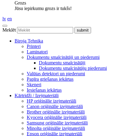
Grozs
Jūsu iepirkumu grozs ir tukšs!
lv
en
Meklēt
Biroja Tehnika
Printeri
Laminatori
Dokumentu smalcinātāji un piederumi
Dokumentu smalcinātāji
Dokumentu smalcinātāju piederumi
Valūtas detektori un piederumi
Papīra griešanas iekārtas
Skeneri
Iesiešanas iekārtas
Kārtridži / Izejmateriāli
HP oriģinālie izejmateriāli
Canon oriģinālie izejmateriāli
Brother oriģinālie izejmateriāli
Kyocera oriģinālie izejmateriāli
Samsung oriģinālie izejmateriāli
Minolta oriģinālie izejmateriāli
Epson oriģinālie izejmateriāli