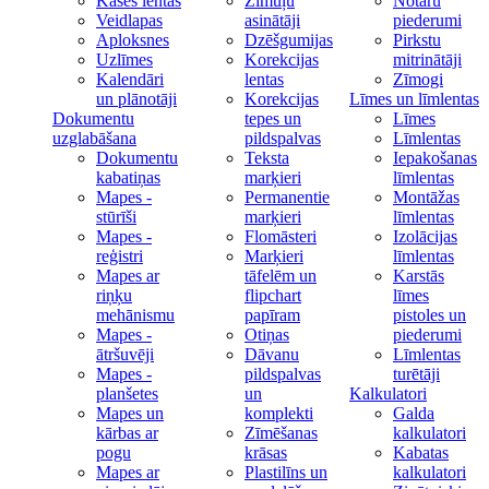
Kases lentas
Zīmuļu
Notāru
Veidlapas
asinātāji
piederumi
Aploksnes
Dzēšgumijas
Pirkstu
Uzlīmes
Korekcijas
mitrinātāji
Kalendāri
lentas
Zīmogi
un plānotāji
Korekcijas
Līmes un līmlentas
Dokumentu
tepes un
Līmes
uzglabāšana
pildspalvas
Līmlentas
Dokumentu
Teksta
Iepakošanas
kabatiņas
marķieri
līmlentas
Mapes -
Permanentie
Montāžas
stūrīši
marķieri
līmlentas
Mapes -
Flomāsteri
Izolācijas
reģistri
Marķieri
līmlentas
Mapes ar
tāfelēm un
Karstās
riņķu
flipchart
līmes
mehānismu
papīram
pistoles un
Mapes -
Otiņas
piederumi
ātršuvēji
Dāvanu
Līmlentas
Mapes -
pildspalvas
turētāji
planšetes
un
Kalkulatori
Mapes un
komplekti
Galda
kārbas ar
Zīmēšanas
kalkulatori
pogu
krāsas
Kabatas
Mapes ar
Plastilīns un
kalkulatori