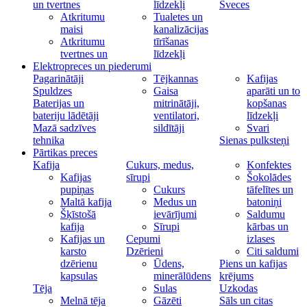
un tvertnes
līdzekļi
Sveces
Atkritumu
Tualetes un
maisi
kanalizācijas
Atkritumu
tīrīšanas
tvertnes un
līdzekļi
Elektropreces un piederumi
Pagarinātāji
Tējkannas
Kafijas
Spuldzes
Gaisa
aparāti un to
Baterijas un
mitrinātāji,
kopšanas
bateriju lādētāji
ventilatori,
līdzekļi
Mazā sadzīves
sildītāji
Svari
tehnika
Sienas pulksteņi
Pārtikas preces
Kafija
Cukurs, medus,
Konfektes
Kafijas
sīrupi
Šokolādes
pupiņas
Cukurs
tāfelītes un
Maltā kafija
Medus un
batoniņi
Šķīstošā
ievārījumi
Saldumu
kafija
Sīrupi
kārbas un
Kafijas un
Cepumi
izlases
karsto
Dzērieni
Citi saldumi
dzērienu
Ūdens,
Piens un kafijas
kapsulas
minerālūdens
krējums
Tēja
Sulas
Uzkodas
Melnā tēja
Gāzēti
Sāls un citas