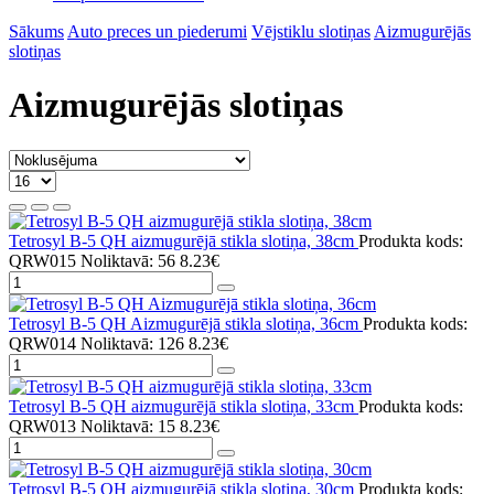
Sākums
Auto preces un piederumi
Vējstiklu slotiņas
Aizmugurējās
slotiņas
Aizmugurējās slotiņas
Tetrosyl B-5 QH aizmugurējā stikla slotiņa, 38cm
Produkta kods:
QRW015
Noliktavā: 56
8.23€
Tetrosyl B-5 QH Aizmugurējā stikla slotiņa, 36cm
Produkta kods:
QRW014
Noliktavā: 126
8.23€
Tetrosyl B-5 QH aizmugurējā stikla slotiņa, 33cm
Produkta kods:
QRW013
Noliktavā: 15
8.23€
Tetrosyl B-5 QH aizmugurējā stikla slotiņa, 30cm
Produkta kods: