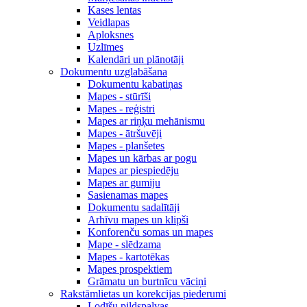
Kases lentas
Veidlapas
Aploksnes
Uzlīmes
Kalendāri un plānotāji
Dokumentu uzglabāšana
Dokumentu kabatiņas
Mapes - stūrīši
Mapes - reģistri
Mapes ar riņķu mehānismu
Mapes - ātršuvēji
Mapes - planšetes
Mapes un kārbas ar pogu
Mapes ar piespiedēju
Mapes ar gumiju
Sasienamas mapes
Dokumentu sadalītāji
Arhīvu mapes un klipši
Konforenču somas un mapes
Mape - slēdzama
Mapes - kartotēkas
Mapes prospektiem
Grāmatu un burtnīcu vāciņi
Rakstāmlietas un korekcijas piederumi
Lodīšu pildspalvas