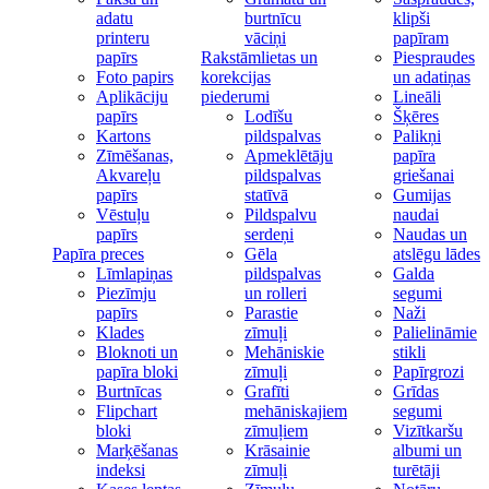
adatu
burtnīcu
klipši
printeru
vāciņi
papīram
papīrs
Rakstāmlietas un
Piespraudes
Foto papirs
korekcijas
un adatiņas
Aplikāciju
piederumi
Lineāli
papīrs
Lodīšu
Šķēres
Kartons
pildspalvas
Palikņi
Zīmēšanas,
Apmeklētāju
papīra
Akvareļu
pildspalvas
griešanai
papīrs
statīvā
Gumijas
Vēstuļu
Pildspalvu
naudai
papīrs
serdeņi
Naudas un
Papīra preces
Gēla
atslēgu lādes
Līmlapiņas
pildspalvas
Galda
Piezīmju
un rolleri
segumi
papīrs
Parastie
Naži
Klades
zīmuļi
Palielināmie
Bloknoti un
Mehāniskie
stikli
papīra bloki
zīmuļi
Papīrgrozi
Burtnīcas
Grafīti
Grīdas
Flipchart
mehāniskajiem
segumi
bloki
zīmuļiem
Vizītkaršu
Marķēšanas
Krāsainie
albumi un
indeksi
zīmuļi
turētāji