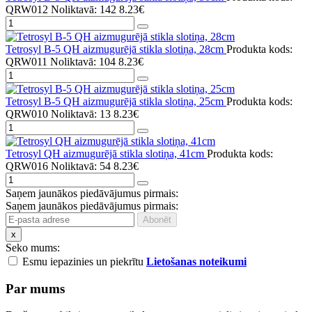
QRW012
Noliktavā: 142
8.23€
Tetrosyl B-5 QH aizmugurējā stikla slotiņa, 28cm
Produkta kods:
QRW011
Noliktavā: 104
8.23€
Tetrosyl B-5 QH aizmugurējā stikla slotiņa, 25cm
Produkta kods:
QRW010
Noliktavā: 13
8.23€
Tetrosyl QH aizmugurējā stikla slotiņa, 41cm
Produkta kods:
QRW016
Noliktavā: 54
8.23€
Saņem jaunākos piedāvājumus pirmais:
Saņem jaunākos piedāvājumus pirmais:
x
Seko mums:
Esmu iepazinies un piekrītu
Lietošanas noteikumi
Par mums