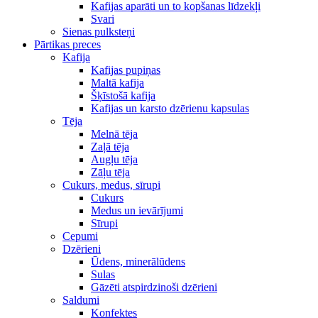
Kafijas aparāti un to kopšanas līdzekļi
Svari
Sienas pulksteņi
Pārtikas preces
Kafija
Kafijas pupiņas
Maltā kafija
Šķīstošā kafija
Kafijas un karsto dzērienu kapsulas
Tēja
Melnā tēja
Zaļā tēja
Augļu tēja
Zāļu tēja
Cukurs, medus, sīrupi
Cukurs
Medus un ievārījumi
Sīrupi
Cepumi
Dzērieni
Ūdens, minerālūdens
Sulas
Gāzēti atspirdzinoši dzērieni
Saldumi
Konfektes