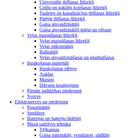
Universālie tīrīšanas līdzekļi
Grīdu un paklāju kopšanas līdzekļi
Tualetes un kanalizācijas tīrīšanas līdzekļi
Pārējie tīrīšanas līdzekļi
Gaisa atsvaidzinātāji
Gaisa atsvaidzinātāji mājai un ofisam
Veļas mazgāšanas līdzekļi
Veļas mazgāšanas līdzekļi
Veļas mīkstinātāji
Balinātāji
Veļas atsvaidzināšanai un gludināšanai
Iepakošanas materiāli
Iepakošanas plēves
Auklas
Maisiņi
Dāvanu iesaiņojums
Pirmās palīdzības piederumi
Sveces
Elektropreces un piederumi
Pagarinātāji
Spuldzes
Baterijas un bateriju lādētāji
Mazā sadzīves tehnika
Tējkannas
Gaisa mitrinātāji, ventilatori, sildītāji