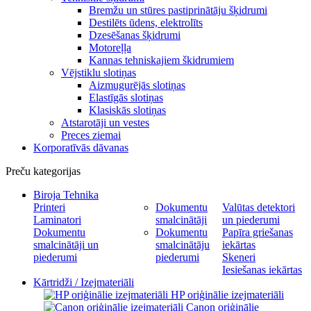
Bremžu un stūres pastiprinātāju šķidrumi
Destilēts ūdens, elektrolīts
Dzesēšanas šķidrumi
Motoreļļa
Kannas tehniskajiem škidrumiem
Vējstiklu slotiņas
Aizmugurējās slotiņas
Elastīgās slotiņas
Klasiskās slotiņas
Atstarotāji un vestes
Preces ziemai
Korporatīvās dāvanas
Preču kategorijas
Biroja Tehnika
Printeri
Dokumentu
Valūtas detektori
Laminatori
smalcinātāji
un piederumi
Dokumentu
Dokumentu
Papīra griešanas
smalcinātāji un
smalcinātāju
iekārtas
piederumi
piederumi
Skeneri
Iesiešanas iekārtas
Kārtridži / Izejmateriāli
HP oriģinālie izejmateriāli
Canon oriģinālie