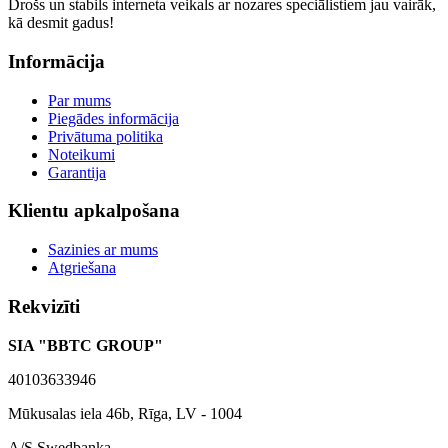
Drošs un stabils interneta veikals ar nozares speciālistiem jau vairāk,
kā desmit gadus!
Informācija
Par mums
Piegādes informācija
Privātuma politika
Noteikumi
Garantija
Klientu apkalpošana
Sazinies ar mums
Atgriešana
Rekvizīti
SIA "BBTC GROUP"
40103633946
Mūkusalas iela 46b, Rīga, LV - 1004
A/S Swedbanka