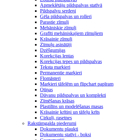
Apmeklētāju pildspalvas statīvā
Pildspalvu serdeņi
Gēla pildspalvas un rolleri
Parastie zīmuļi
Mehāniskie zīmuļi
Grafīti mehāniskajiem zīmuļiem
Krāsainie zīmuļi
Zīmuļu asinātāji
Dzēšgumijas
Korekcijas lentas
Korekcijas tepes un pildspalvas
Teksta marķieri
Permanentie marķieri
Flomāsteri
Marķieri tāfelēm un flipchart papīram
Otiņas
Dāvanu pildspalvas un komplekti
Zīmēšanas krāsas
Plastilīns un modelēšanas masas
Krāsainie krītiņi un tāfeļu krīts
Cirkuļi, rasetnes
Rakstāmgalda piederumi
Dokumentu plaukti
Dokumentu statīvi - boksi