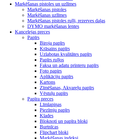
Marķēšanas pistoles un uzlīmes
Marķēšanas pistoles
Marķēšanas uzlīmes
Marķēšanas pistoles ruļļi, rezerves daļas
DYMO marķēšanas lentes
Kancelejas preces
Papīrs
Biroja papīrs
Krāsains papīrs
Uzlabotas kvalitātes papīrs
Papīrs ruļļos
Faksa un adatu printeru papīrs
Foto papirs
Aplikāciju papīrs
Kartons
Zīmēšanas, Akvareļu papīrs
Vēstuļu papīrs
Papīra preces
Līmlapiņas
Piezīmju papīrs
Klades
Bloknoti un papīra bloki
Burtnīcas
Flipchart bloki
Marķēšanas indeksi