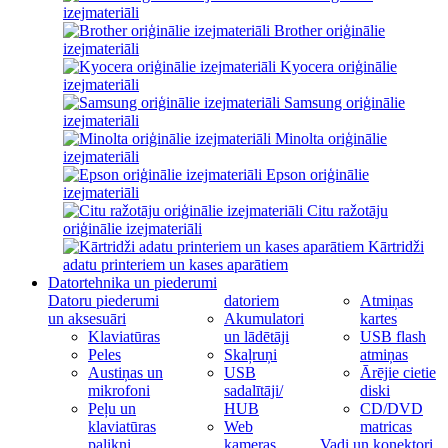
izejmateriāli
Brother oriģinālie
izejmateriāli
Kyocera oriģinālie
izejmateriāli
Samsung oriģinālie
izejmateriāli
Minolta oriģinālie
izejmateriāli
Epson oriģinālie
izejmateriāli
Citu ražotāju
oriģinālie izejmateriāli
Kārtridži
adatu printeriem un kases aparātiem
Datortehnika un piederumi
Datoru piederumi
datoriem
Atmiņas
un aksesuāri
Akumulatori
kartes
Klaviatūras
un lādētāji
USB flash
Peles
Skaļruņi
atmiņas
Austiņas un
USB
Ārējie cietie
mikrofoni
sadalītāji/
diski
Peļu un
HUB
CD/DVD
klaviatūras
Web
matricas
palikņi
kameras
Vadi un konektori