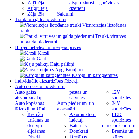
Zaļā tēja
atspirdzinoši
garšvielas
Augļu tēja
dzērieni
Zāļu tēja
Saldumi
Trauki un galda piederumi
Vienreizējās lietošanas
trauki
Trauki, virtuves
un galda piederumi
Biroja mēbeles un interjera preces
Krēsli
Galdi
Kāju palikņi
Apgaismojums
Karogi un karoglentītes
Individuālie aizsardzības līdzekļi
Auto preces un piederumi
Auto gaisa
pastas un
12V
atsvaidzinātāji
salvetes
spuldzītes
Auto kopšanas
Auto piederumi un
24V
līdzekļi un ķīmija
aksesuāri
spuldzītes
Bremžu
Akumulatoru
LED
tīrīšanas un
lādētāji
spuldzītes
skrūvju
Baterijas
Tehniskie šķidrumi
eļļošanas
Domkrati
Bremžu un
līdzekļi
Drošības
stūres